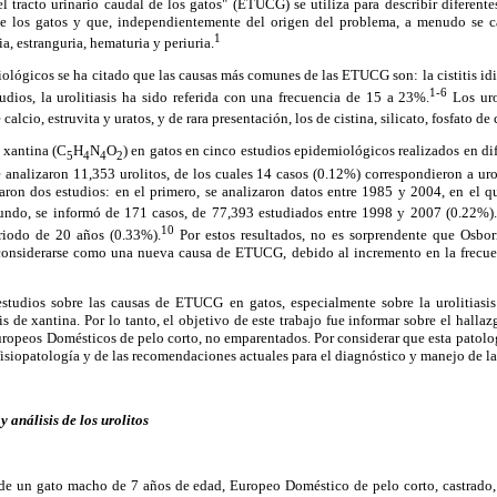
 tracto urinario caudal de los gatos" (ETUCG) se utiliza para describir diferente
 de los gatos y que, independientemente del origen del problema, a menudo se c
1
ia, estranguria, hematuria y periuria.
ológicos se ha citado que las causas más comunes de las ETUCG son: la cistitis idio
1-6
studios, la urolitiasis ha sido referida con una frecuencia de 15 a 23%.
Los uro
calcio, estruvita y uratos, y de rara presentación, los de cistina, silicato, fosfato de
e xantina (C
H
N
O
) en gatos en cinco estudios epidemiológicos realizados en dif
5
4
4
2
analizaron 11,353 urolitos, de los cuales 14 casos (0.12%) correspondieron a uro
aron dos estudios: en el primero, se analizaron datos entre 1985 y 2004, en el q
undo, se informó de 171 casos, de 77,393 estudiados entre 1998 y 2007 (0.22%).
10
riodo de 20 años (0.33%).
Por estos resultados, no es sorprendente que Osbo
 considerarse como una nueva causa de ETUCG, debido al incremento en la frecue
tudios sobre las causas de ETUCG en gatos, especialmente sobre la urolitiasis
is de xantina. Por lo tanto, el objetivo de este trabajo fue informar sobre el halla
ropeos Domésticos de pelo corto, no emparentados. Por considerar que esta patolo
fisiopatología y de las recomendaciones actuales para el diagnóstico y manejo de la
y análisis de los urolitos
 de un gato macho de 7 años de edad, Europeo Doméstico de pelo corto, castrado