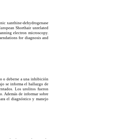
genic xanthine-dehydrogenase
 European Shorthair unrelated
canning electron microscopy.
mendations for diagnosis and
co o deberse a una inhibición
ajo se informa el hallazgo de
ntados. Los urolitos fueron
do. Además de informar sobre
para el diagnóstico y manejo