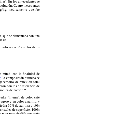
inas). En los antecedentes se
volución. Cuatro meses antes
 mg/kg, medicamento que fue
a, que se alimentaba con una
iasis.
. Sólo se contó con los datos
a mitad, con la finalidad de
*
La composición química se
ccesorio de reflexión total
aron con los de referencia de
rónica de barrido.†
dra (interna), de color café
rugoso y un color amarillo, y
 piedra 90% de xantina y 10%
ristales de superficie, 100%
m y un peso de 980 mg; tenía