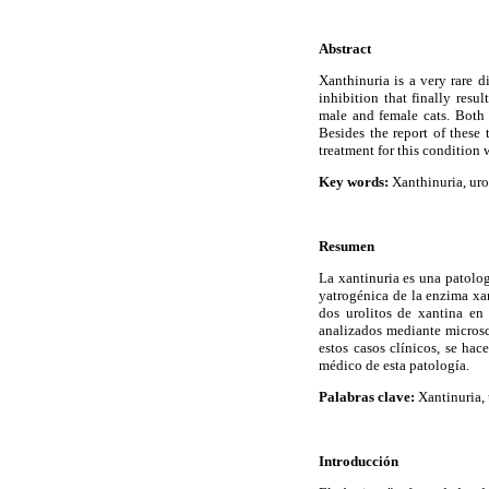
Abstract
Xanthinuria is a very rare 
inhibition that finally resu
male and female cats. Both 
Besides the report of these
treatment for this condition 
Key words:
Xanthinuria, urol
Resumen
La xantinuria es una patolog
yatrogénica de la enzima xan
dos urolitos de xantina en
analizados mediante microsc
estos casos clínicos, se ha
médico de esta patología.
Palabras clave:
Xantinuria, u
Introducción