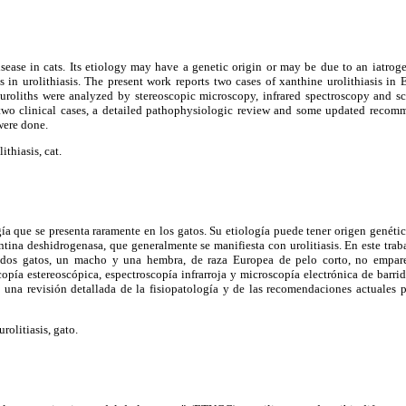
disease in cats. Its etiology may have a genetic origin or may be due to an iatro
lts in urolithiasis. The present work reports two cases of xanthine urolithiasis in
uroliths were analyzed by stereoscopic microscopy, infrared spectroscopy and s
 two clinical cases, a detailed pathophysiologic review and some updated recom
were done.
ithiasis, cat.
ía que se presenta raramente en los gatos. Su etiología puede tener origen genéti
tina deshidrogenasa, que generalmente se manifiesta con urolitiasis. En este trab
 dos gatos, un macho y una hembra, de raza Europea de pelo corto, no empare
opía estereoscópica, espectroscopía infrarroja y microscopía electrónica de barri
ce una revisión detallada de la fisiopatología y de las recomendaciones actuales 
rolitiasis, gato.