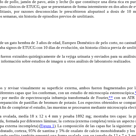
do de pollo, jamón de pavo, atún y leche (lo que constituye una dieta rica en pur
gnos clínicos de ETUCG, que se presentaron de forma intermitente en dos años de e
olitiasis, por razones desconocidas le prescribieron alopurinol a dosis de 10
 semanas, sin historia de episodios previos de urolitiasis.
 de un gato hembra de 3 años de edad, Europeo Doméstico de pelo corto, no castrad
aba signos de ETUCG con 10 días de evolución, sin historia clínica previa de urolit
 fueron extraídos quirúrgicamente de la vejiga urinaria y enviados para su análisis
ás información sobre estudios de imagen u otros análisis de laboratorio realizados.
os y revisar visualmente su superficie externa, ambos fueron fragmentados por l
 diferentes capas que los conforman, con un estudio de microscopía estereoscópica.
 por medio de espectroscopía infrarroja transformada de Fourier,
**
con un ATR (a
reparación de pastillas de bromuro de potasio. Los espectros obtenidos se compar
 fin de completar el estudio, las muestras se procesaron mediante microscopía elect
ma ovalada, medía 18 x 12 x 4 mm y pesaba 1892 mg; mostraba tres capas: la pie
ida, formada por diferentes láminas; la corteza (externa completa) tenía un aspecto 
capa externa incompleta) (
Figura 1
). La composición de las capas fue la siguiente:
dratado, corteza, 95% de xantina y 5% de oxalato de calcio monohidratado y los c
gundo urolito también presentó una forma ovalada, con un tamaño de 12 x 7 x 3 m