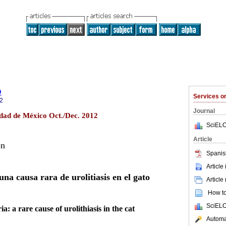
o
Services 
2
Journal
udad de México Oct./Dec. 2012
SciELO
Article
ón
Spanis
Article
una causa rara de urolitiasis en el gato
Article
How to 
SciELO
a: a rare cause of urolithiasis in the cat
Automat