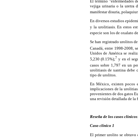
El término "enfermedades del
vejiga urinaria o la uretra
manifestar disuria, polaquiur
En diversos estudios epidemi
y la urolitiasis. En estos e
especie son los de oxalato de 
Se han registrado urolitos d
Canadá, entre 1998-2008, se 
Unidos de América se realiz
7
5,230 (0.15%);
y en el seg
casos sobre 1,797 en un pe
urolitiasis de xantina debe
tipo de urolitos.
En México, existen pocos es
implicaciones de la urolitias
provenientes de dos gatos Eu
una revisión detallada de la 
Reseña de los casos clínicos 
Caso clínico 1
El primer urolito se obtuvo