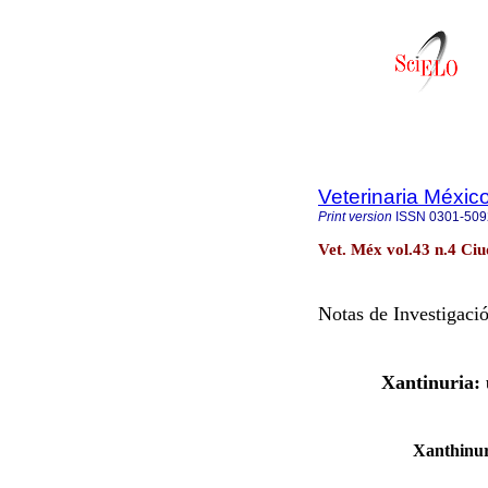
Veterinaria Méxic
Print version
ISSN
0301-509
Vet. Méx vol.43 n.4 Ci
Notas de Investigaci
Xantinuria: 
Xanthinuri