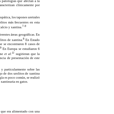
s patologías que afectan a la
aracterizan clínicamente por
pática, los tapones uretrales
litos más frecuentes en esta
7-9
 calcio y xantina.
erentes áreas geográficas. En
8
litos de xantina.
En Estado
ue se encontraron 8 casos de
9
En Europa se estudiaron 6
11
rne
et al.
sugirieran que la
ncia de presentación de este
 y particularmente sobre las
zgo de dos urolitos de xantina
gía es poco común, se realizó
 xantinuria en gatos.
, que era alimentado con una