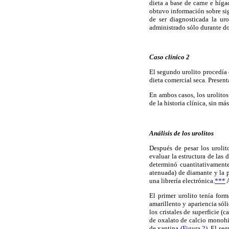
dieta a base de carne e híga
obtuvo información sobre si
de ser diagnosticada la ur
administrado sólo durante dos
Caso clínico 2
El segundo urolito procedía
dieta comercial seca. Present
En ambos casos, los urolitos
de la historia clínica, sin m
Análisis de los urolitos
Después de pesar los urolit
evaluar la estructura de las
determinó cuantitativamente
atenuada) de diamante y la p
una librería electrónica.
***
A
El primer urolito tenía for
amarillento y apariencia sól
los cristales de superficie (
de oxalato de calcio monohi
de xantina (
Figura 2
). El se