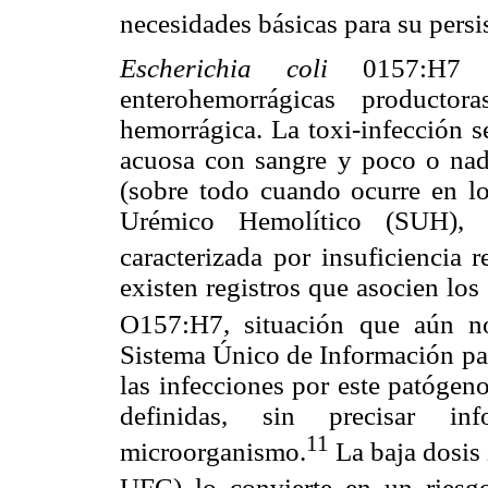
necesidades básicas para su persi
Escherichia coli
0157:H7 pe
enterohemorrágicas productor
hemorrágica. La toxi-infección s
acuosa con sangre y poco o nada
(sobre todo cuando ocurre en lo
Urémico Hemolítico (SUH),
caracterizada por insuficiencia 
existen registros que asocien lo
O157:H7, situación que aún n
Sistema Único de Información par
las infecciones por este patógeno
definidas, sin precisar in
11
microorganismo.
La baja dosis 
UFC) lo convierte en un riesgo