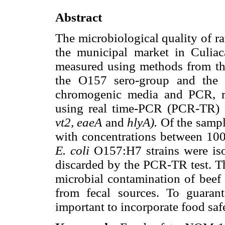
Abstract
The microbiological quality of ra
the municipal market in Culiac
measured using methods from the
the O157 sero-group and the 
chromogenic media and PCR, re
using real time-PCR (PCR-TR) 
vt2, eaeA
and
hlyA).
Of the sampl
with concentrations between 10
E. coli
O157:H7 strains were iso
discarded by the PCR-TR test. Th
microbial contamination of beef 
from fecal sources. To guarant
important to incorporate food saf