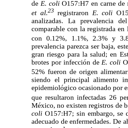
de
E. coli
O157:H7 en carne de r
23
et al.
registraron
E. coli
O157
analizadas. La prevalencia de
comparable con la registrada en 
con 0.12%, 1.1%, 2.3% y 3.8%
prevalencia parezca ser baja, es
gran riesgo para la salud; en E
brotes por infección de
E. coli
O1
52% fueron de origen alimentar
siendo el principal alimento 
epidemiológico ocasionado por es
que resultaron infectadas 26 pe
México, no existen registros de 
coli
O157:H7; sin embargo, se de
adecuado de enfermedades. De ahí