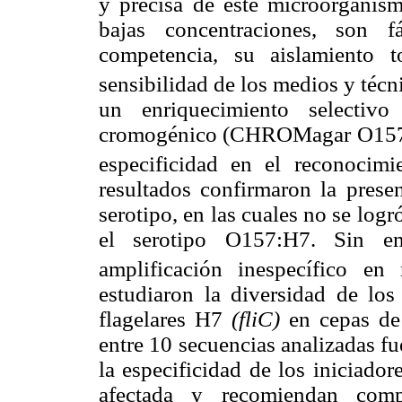
y precisa de este microorganis
bajas concentraciones, son f
competencia, su aislamiento
sensibilidad de los medios y técni
un enriquecimiento selectiv
cromogénico (CHROMagar O157) q
especificidad en el reconocim
resultados confirmaron la prese
serotipo, en las cuales no se logr
el serotipo O157:H7. Sin e
amplificación inespecífico 
estudiaron la diversidad de los
flagelares H7
(fliC)
en cepas d
entre 10 secuencias analizadas f
la especificidad de los iniciado
afectada y recomiendan comp