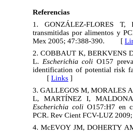
Referencias
1. GONZÁLEZ-FLORES T, R
transmitidas por alimentos y P
Mex 2005; 47:388-390. [
Li
2. COBBAUT K, BERKVENS D
L.
Escherichia coli
O157 prevale
identification of potential risk
[
Links
]
3. GALLEGOS M, MORALES A
L, MARTÍNEZ I, MALDONADO 
Escherichia coli
O157:H7 en ca
PCR. Rev Cient FCV-LUZ 200
4. McEVOY JM, DOHERTY A