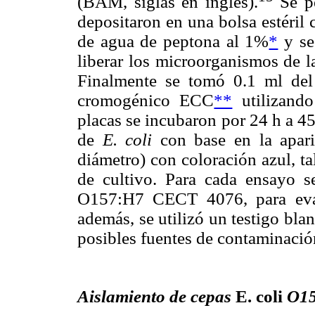
(BAM, siglas en inglés).
Se pe
depositaron en una bolsa estéril
de agua de peptona al 1%
*
y se
liberar los microorganismos de la
Finalmente se tomó 0.1 ml del
cromogénico ECC
**
utilizando
placas se incubaron por 24 h a 45
de
E. coli
con base en la apar
diámetro) con coloración azul, ta
de cultivo. Para cada ensayo 
O157:H7 CECT 4076, para evalua
además, se utilizó un testigo blan
posibles fuentes de contaminació
Aislamiento de cepas
E. coli
O1