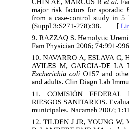
CHIN AE, MARCUS R
et al.
Far
major risk factors for sporadic
from a case-control study in 5 
(Suppl 3:S271-278):38. [
Li
9. RAZZAQ S. Hemolytic Uremic
Fam Physician 2006; 74:991-
10. NAVARRO A, ESLAVA C,
AVILES M, GARCIA-DE LA
Escherichia coli
O157 and other 
and adults. Clin Diagn Lab I
11. COMISIÓN FEDERAL
RIESGOS SANITARIOS. Evaluación
municipales. Nacameh 2007; 
12. TILDEN J JR, YOUNG W