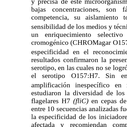
y precisa de este microorganis
bajas concentraciones, son f
competencia, su aislamiento
sensibilidad de los medios y técni
un enriquecimiento selectiv
cromogénico (CHROMagar O157) q
especificidad en el reconocim
resultados confirmaron la prese
serotipo, en las cuales no se logr
el serotipo O157:H7. Sin e
amplificación inespecífico 
estudiaron la diversidad de los
flagelares H7
(fliC)
en cepas d
entre 10 secuencias analizadas f
la especificidad de los iniciado
afectada y recomiendan comp