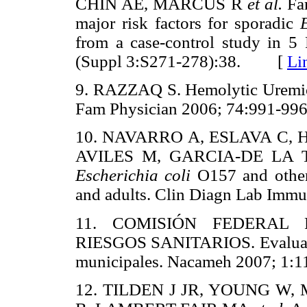
CHIN AE, MARCUS R
et al.
Far
major risk factors for sporadic
from a case-control study in 5 
(Suppl 3:S271-278):38. [
Li
9. RAZZAQ S. Hemolytic Uremic
Fam Physician 2006; 74:991-
10. NAVARRO A, ESLAVA C,
AVILES M, GARCIA-DE LA
Escherichia coli
O157 and other 
and adults. Clin Diagn Lab I
11. COMISIÓN FEDERAL
RIESGOS SANITARIOS. Evaluación
municipales. Nacameh 2007; 
12. TILDEN J JR, YOUNG W