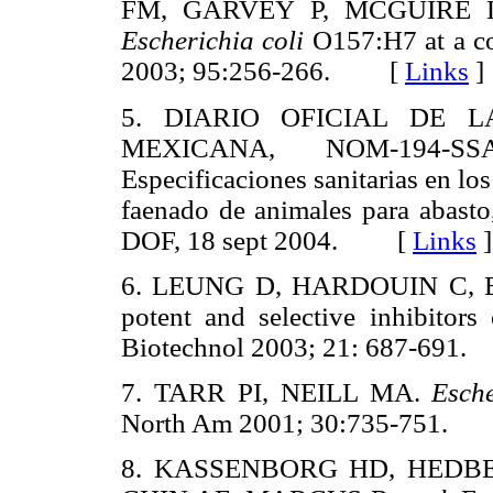
FM, GARVEY P, MCGUIRE
Escherichia coli
O157:H7 at a co
2003; 95:256-266. [
Links
]
5. DIARIO OFICIAL DE 
MEXICANA, NOM-194-SSA-
Especificaciones sanitarias en los
faenado de animales para abasto
DOF, 18 sept 2004. [
Links
]
6. LEUNG D, HARDOUIN C, B
potent and selective inhibitor
Biotechnol 2003; 21: 687-69
7. TARR PI, NEILL MA.
Esche
North Am 2001; 30:735-751
8. KASSENBORG HD, HEDB