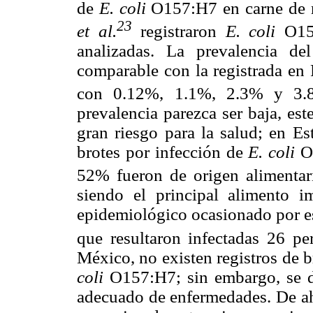
de
E. coli
O157:H7 en carne de r
23
et al.
registraron
E. coli
O157
analizadas. La prevalencia de
comparable con la registrada en 
con 0.12%, 1.1%, 2.3% y 3.8%
prevalencia parezca ser baja, es
gran riesgo para la salud; en E
brotes por infección de
E. coli
O1
52% fueron de origen alimentar
siendo el principal alimento 
epidemiológico ocasionado por es
que resultaron infectadas 26 pe
México, no existen registros de 
coli
O157:H7; sin embargo, se de
adecuado de enfermedades. De ahí