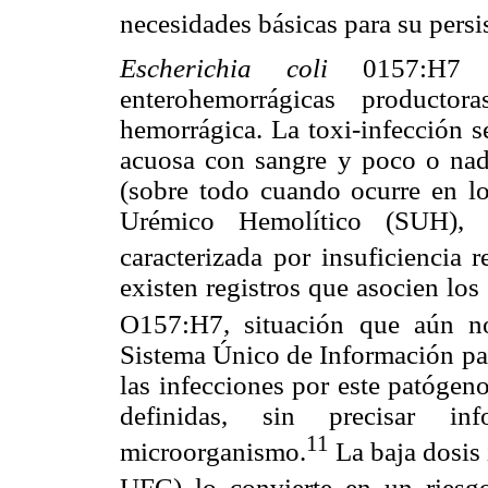
necesidades básicas para su persi
Escherichia coli
0157:H7 pe
enterohemorrágicas productor
hemorrágica. La toxi-infección s
acuosa con sangre y poco o nada
(sobre todo cuando ocurre en lo
Urémico Hemolítico (SUH),
caracterizada por insuficiencia 
existen registros que asocien lo
O157:H7, situación que aún n
Sistema Único de Información par
las infecciones por este patógeno
definidas, sin precisar in
11
microorganismo.
La baja dosis 
UFC) lo convierte en un riesgo