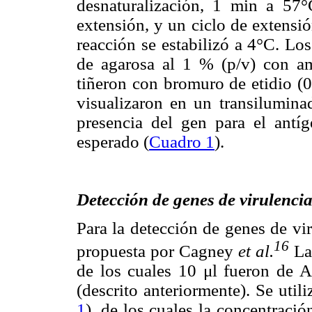
desnaturalización, 1 min a 57
extensión, y un ciclo de extensi
reacción se estabilizó a 4°C. Lo
de agarosa al 1 % (p/v) con 
tiñeron con bromuro de etidio (
visualizaron en un transiluminad
presencia del gen para el antí
esperado (
Cuadro 1
).
Detección de genes de virulenc
Para la detección de genes de vi
16
propuesta por Cagney
et al.
La 
de los cuales 10 μl fueron de A
(descrito anteriormente). Se utili
1
), de los cuales la concentraci