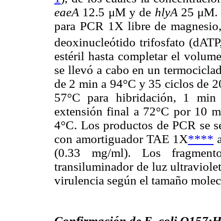
eaeA
12.5 μM y de
hlyA
25 μM. 
para PCR 1X libre de magnesio
deoxinucleótido trifosfato (dA
estéril hasta completar el volum
se llevó a cabo en un termocicla
de 2 min a 94°C y 35 ciclos de 2
57°C para hibridación, 1 min
extensión final a 72°C por 10 mi
4°C. Los productos de PCR se se
con amortiguador TAE 1X
****
a
(0.33 mg/ml). Los fragment
transiluminador de luz ultraviole
virulencia según el tamaño molec
Confirmación de E. coli O157: