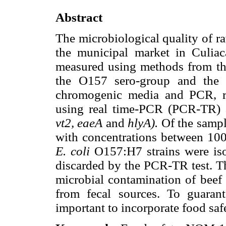
Abstract
The microbiological quality of ra
the municipal market in Culiac
measured using methods from the
the O157 sero-group and the 
chromogenic media and PCR, re
using real time-PCR (PCR-TR) 
vt2, eaeA
and
hlyA).
Of the sampl
with concentrations between 10
E. coli
O157:H7 strains were iso
discarded by the PCR-TR test. Th
microbial contamination of beef 
from fecal sources. To guarant
important to incorporate food saf