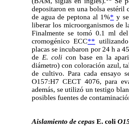
(BAM, siglas en inglés).
Se pe
depositaron en una bolsa estéril
de agua de peptona al 1%
*
y se
liberar los microorganismos de la
Finalmente se tomó 0.1 ml del
cromogénico ECC
**
utilizando
placas se incubaron por 24 h a 45
de
E. coli
con base en la apar
diámetro) con coloración azul, ta
de cultivo. Para cada ensayo 
O157:H7 CECT 4076, para evalua
además, se utilizó un testigo blan
posibles fuentes de contaminació
Aislamiento de cepas
E. coli
O1