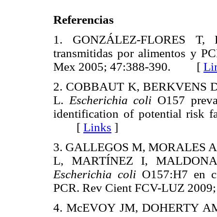
Referencias
1. GONZÁLEZ-FLORES T, R
transmitidas por alimentos y P
Mex 2005; 47:388-390. [
Li
2. COBBAUT K, BERKVENS D
L.
Escherichia coli
O157 prevale
identification of potential risk
[
Links
]
3. GALLEGOS M, MORALES A
L, MARTÍNEZ I, MALDONADO 
Escherichia coli
O157:H7 en ca
PCR. Rev Cient FCV-LUZ 200
4. McEVOY JM, DOHERTY A