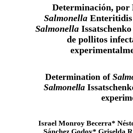
Determinación, por
Salmonella
Enteritidis
Salmonella
Issatschenko
de pollitos infec
experimentalm
Determination of
Salm
Salmonella
Issatschenk
experime
Israel Monroy Becerra* Nés
Sánchez Godoy* Griselda R