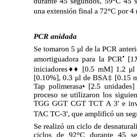
durante 45 segundos, 59°C 45 
una extensión final a 72°C por 4
PCR anidada
Se tomaron 5 μl de la PCR anteri
•
amortiguadora para la PCR
[1X
iniciadores♦♦ [0.5 mM] 1.2 μ
[0.10%], 0.3 μl de BSA‡ [0.15 m
Tap polimerasa• [2.5 unidades] 
proceso se utilizaron los siguie
TGG GGT CGT TCT A 3' e i
TAC TC-3', que amplificó un se
Se realizó un ciclo de desnatura
ciclos de 92°C durante 45 s