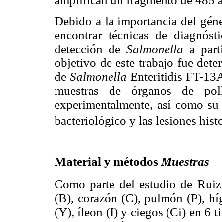
amplifican un fragmento de 485 a
Debido a la importancia del gé
encontrar técnicas de diagnóst
detección de
Salmonella
a parti
objetivo de este trabajo fue det
de
Salmonella
Enteritidis FT-13
muestras de órganos de pol
experimentalmente, así como su r
bacteriológico y las lesiones hist
Material y métodos
Muestras
Como parte del estudio de Rui
(B), corazón (C), pulmón (P), h
(Y), íleon (I) y ciegos (Ci) en 6 