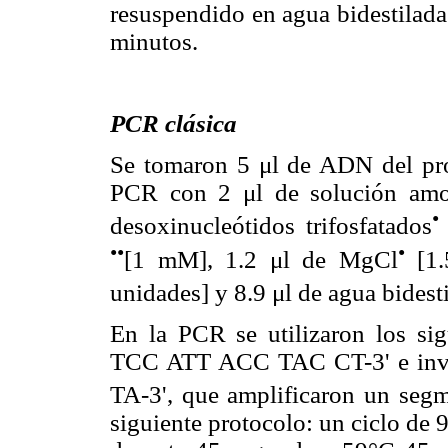
resuspendido en agua bidestilada
minutos.
PCR clásica
Se tomaron 5 μl de ADN del pro
PCR con 2 μl de solución amo
•
desoxinucleótidos trifosfatados
•
•
•
[1 mM], 1.2 μl de MgCl
[1.
unidades] y 8.9 μl de agua bidest
En la PCR se utilizaron los si
TCC ATT ACC TAC CT-3' e i
TA-3', que amplificaron un seg
siguiente protocolo: un ciclo de