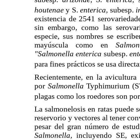
houtenae
y S.
enterica,
subesp.
i
existencia de 2541 serovarieda
sin embargo, como las serovar
especie, sus nombres se escribe
mayúscula como en
Salmon
"Salmonella enterica
subesp.
ent
para fines prácticos se usa direc
Recientemente, en la avicultura
por
Salmonella
Typhimurium (ST
plagas como los roedores son por
La salmonelosis en ratas puede 
reservorio y vectores al tener con
pesar del gran número de estudi
Salmonella,
incluyendo SE, exi