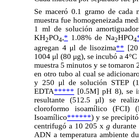
Se maceró 0.1 gramo de cada m
muestra fue homogeneizada media
1 ml de solución amortiguador
KH
PO
,
*
1.08% de Na
HPO
2
4
2
4
agregan 4 μl de lisozima
**
[20 
1004 μl (80 μg), se incubó a 4°C
muestra 5 minutos y se tomaron 25
en otro tubo al cual se adicionar
y 250 μl de solución STEP 
EDTA
*****
[0.5M] pH 8), se i
resultante (512.5 μl) se real
cloroformo isoamílico (FCI) (
Isoamílico
******
) y se precipit
centrifugó a 10 205 x
g
durante 
ADN a temperatura ambiente dur