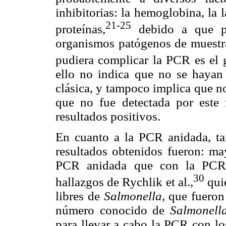
inhibitorias: la hemoglobina, la l
21-25
proteínas,
debido a que pu
organismos patógenos de muestras
pudiera complicar la PCR es el 
ello no indica que no se hayan
clásica, y tampoco implica que n
que no fue detectada por este
resultados positivos.
En cuanto a la PCR anidada, t
resultados obtenidos fueron: ma
PCR anidada que con la PCR c
30
hallazgos de Rychlik et al.,
qui
libres de
Salmonella,
que fueron
número conocido de
Salmonell
para llevar a cabo la PCR con lo