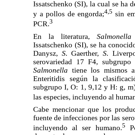
Issatschenko (SI), la cual se ha 
4,5
y a pollos de engorda;
sin em
3
PCR.
En la literatura,
Salmonella
Issatschenko (SI), se ha conoci
Danysz,
S.
Gaerther,
S.
Liverp
serovariedad 17 F4, subgrupo
Salmonella
tiene los mismos an
Enteritidis según la clasifi
subgrupo I, O: 1, 9,12 y H: g, m)
las especies, incluyendo al huma
Cabe mencionar que los produc
fuente de infecciones por las ser
5
incluyendo al ser humano.
Po