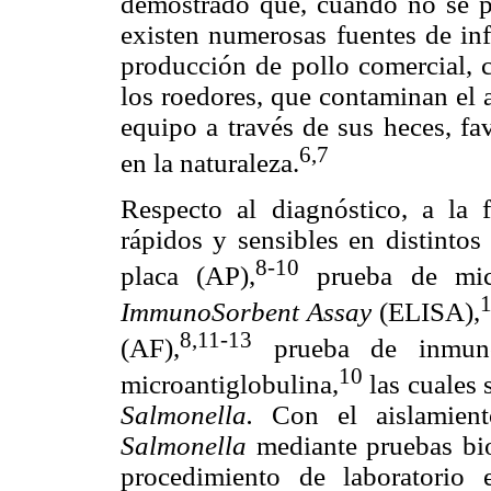
demostrado que, cuando no se p
existen numerosas fuentes de in
producción de pollo comercial, c
los roedores, que contaminan el a
equipo a través de sus heces, f
6,7
en la naturaleza.
Respecto al diagnóstico, a la
rápidos y sensibles en distintos
8-10
placa (AP),
prueba de micr
ImmunoSorbent Assay
(ELISA),
8,11-13
(AF),
prueba de inmunof
10
microantiglobulina,
las cuales 
Salmonella.
Con el aislamiento 
Salmonella
mediante pruebas bioq
procedimiento de laboratorio e