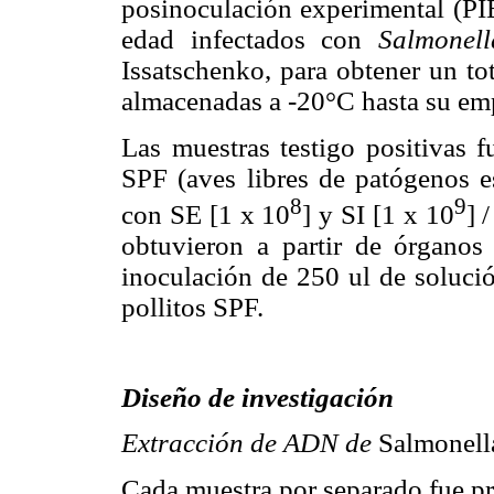
posinoculación experimental (PIE
edad infectados con
Salmonell
Issatschenko, para obtener un to
almacenadas a -20°C hasta su em
Las muestras testigo positivas 
SPF (aves libres de patógenos e
8
9
con SE [1 x 10
] y SI [1 x 10
] 
obtuvieron a partir de órganos
inoculación de 250 ul de solució
pollitos SPF.
Diseño de investigación
Extracción de ADN de
Salmonell
Cada muestra por separado fue pr