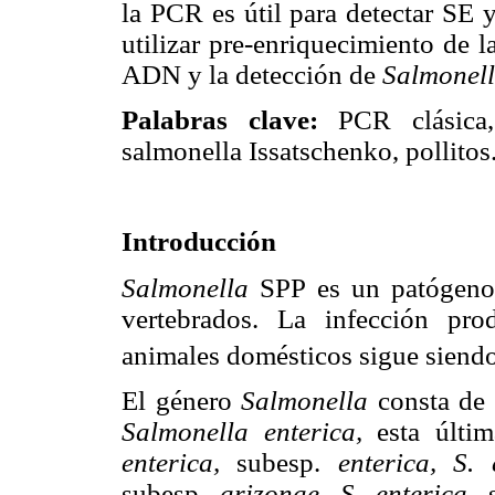
la PCR es útil para detectar SE 
utilizar pre-enriquecimiento de la
ADN y la detección de
Salmonel
Palabras clave:
PCR clásica, 
salmonella Issatschenko, pollitos
Introducción
Salmonella
SPP es un patógeno 
vertebrados. La infección pr
animales domésticos sigue siend
El género
Salmonella
consta de 
Salmonella enterica,
esta últim
enterica,
subesp.
enterica, S. 
subesp.
arizonae, S. enterica,
s