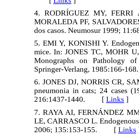
[
Links
]
4. RODRÍGUEZ MY, FERRI 
MORALEDA PF, SALVADORES VG.
dos casos. Neumosur 1999; 1
5. EMI Y, KONISHI Y. Endogen
mice. In: JONES TC, MOHR U, 
Monographs on Pathology of
Springer-Verlang, 1985:166-
6. JONES DJ, NORRIS CR, SAM
pneumonia in cats; 24 cases (
216:1437-1440. [
Links
]
7. RAYA AI, FERNÁNDEZ MM
LE, CARRASCO L. Endogenous li
2006; 135:153-155. [
Links