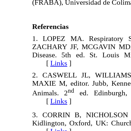
(FRABA), Universidad de Colim
Referencias
1. LOPEZ MA. Respiratory Sy
ZACHARY JF, MCGAVIN MD, edit
Disease. 5th ed. St. Louis Mi
[
Links
]
2. CASWELL JL, WILLIAMS K
MAXIE M, editor. Jubb, Kenne
nd
Animals. 2
ed. Edinburgh, U
[
Links
]
3. CORRIN B, NICHOLSON AG
Kidlington, Oxford, UK: Churchi