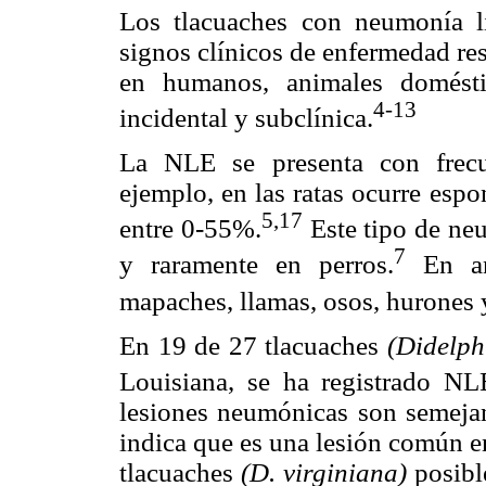
Los tlacuaches con neumonía l
signos clínicos de enfermedad res
en humanos, animales domésti
4-13
incidental y subclínica.
La NLE se presenta con frecu
ejemplo, en las ratas ocurre esp
5,17
entre 0-55%.
Este tipo de neu
7
y raramente en perros.
En ani
mapaches, llamas, osos, hurones 
En 19 de 27 tlacuaches
(Didelph
Louisiana, se ha registrado NL
lesiones neumónicas son semejant
indica que es una lesión común e
tlacuaches
(D. virginiana)
posibl