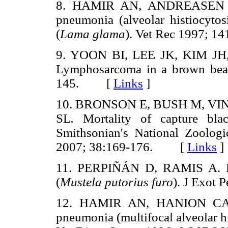
8. HAMIR AN, ANDREASEN C
pneumonia (alveolar histiocytos
(
Lama glama
). Vet Rec 1997;
9. YOON BI, LEE JK, KIM 
Lymphosarcoma in a brown bea
145. [
Links
]
10. BRONSON E, BUSH M, VI
SL
.
Mortality of capture black
Smithsonian's National Zoolog
2007; 38:169-176. [
Links
]
11. PERPIÑÁN D, RAMIS A. End
(
Mustela putorius furo
). J Exot
12. HAMIR AN, HANION CA,
pneumonia (multifocal alveolar hi