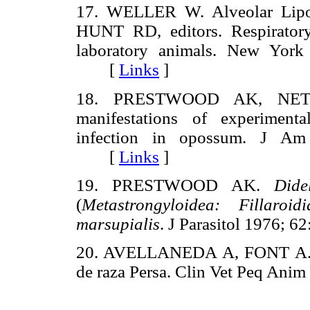
17. WELLER W. Alveolar Lipo
HUNT RD, editors. Respirator
laboratory animals. New York
[
Links
]
18. PRESTWOOD AK, NETT
manifestations of experiment
infection in opossum. J Am
[
Links
]
19. PRESTWOOD AK.
Dide
(
Metastrongyloidea: Fillaroidi
marsupialis
. J Parasitol 1976
20. AVELLANEDA A, FONT A. Ne
de raza Persa. Clin Vet Peq A