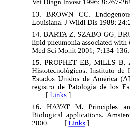
Vet Diagn Invest 1996; 8:267
13. BROWN CC. Endogenous 
Louisiana. J Wildl Dis 1988;
14. BARTA Z, SZABO GG, B
lipid pneumonia associated with u
Med Sci Monit 2001; 7:134-
15. PROPHET EB, MILLS B,
Histotecnológicos. Instituto de
Estados Unidos de América (AF
registro de Patología de los 
[
Links
]
16. HAYAT M. Principles and
Biological applications. Amste
2000. [
Links
]