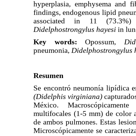
hyperplasia, emphysema and fi
findings, endogenous lipid pneu
associated in 11 (73.3%)
Didelphostrongylus hayesi
in lun
Key words:
Opossum,
Did
pneumonia,
Didelphostrongylus
Resumen
Se encontró neumonía lipídica 
(Didelphis virginiana)
capturados
México. Macroscópicamente 
multifocales (1-5 mm) de color a
de ambos pulmones. Estas lesion
Microscópicamente se caracteriz