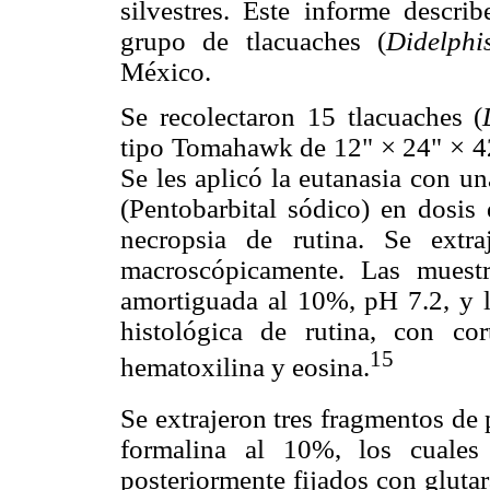
silvestres. Este informe descr
grupo de tlacuaches (
Didelphi
México.
Se recolectaron 15 tlacuaches (
tipo Tomahawk de 12" × 24" × 42
Se les aplicó la eutanasia con un
(Pentobarbital sódico) en dosis
necropsia de rutina. Se extr
macroscópicamente. Las muest
amortiguada al 10%, pH 7.2, y l
histológica de rutina, con c
15
hematoxilina y eosina.
Se extrajeron tres fragmentos d
formalina al 10%, los cuales
posteriormente fijados con gluta