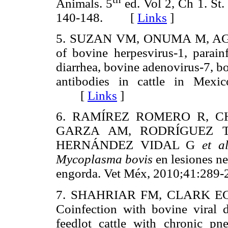
Animals. 5
ed. Vol 2, Ch 1. St.
140-148. [
Links
]
5. SUZAN VM, ONUMA M, AG
of bovine herpesvirus-1, parainf
diarrhea, bovine adenovirus-7, b
antibodies in cattle in Mexi
[
Links
]
6. RAMÍREZ ROMERO R, C
GARZA AM, RODRÍGUEZ T
HERNÁNDEZ VIDAL G
et
a
Mycoplasma
bovis
en lesiones ne
engorda. Vet Méx, 2010;41:2
7. SHAHRIAR FM, CLARK EG
Coinfection with bovine viral 
feedlot cattle with chronic p