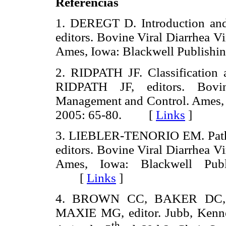
Referencias
1. DEREGT D. Introduction an
editors. Bovine Viral Diarrhea V
Ames, Iowa: Blackwell Publish
2. RIDPATH JF. Classification
RIDPATH JF, editors. Bovin
Management and Control. Ames, I
2005: 65-80. [
Links
]
3. LIEBLER-TENORIO EM. Path
editors. Bovine Viral Diarrhea V
Ames, Iowa: Blackwell Publi
[
Links
]
4. BROWN CC, BAKER DC, B
MAXIE MG, editor. Jubb, Kenne
th