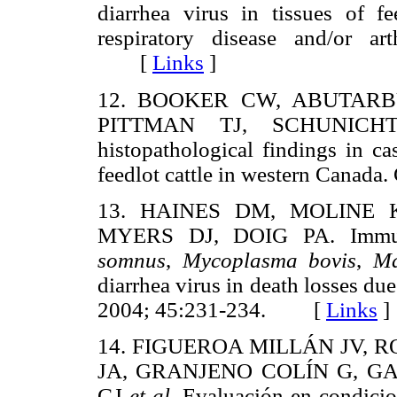
diarrhea virus in tissues of fe
respiratory disease and/or a
[
Links
]
12. BOOKER CW, ABUTARB
PITTMAN TJ, SCHUNI
histopathological findings in ca
feedlot cattle in western Cana
13. HAINES DM, MOLINE 
MYERS DJ, DOIG PA. Immun
somnus
,
Mycoplasma
bovis
,
Ma
diarrhea virus in death losses due
2004; 45:231-234. [
Links
]
14. FIGUEROA MILLÁN JV, 
JA, GRANJENO COLÍN G, G
GJ
et al
. Evaluación en condici