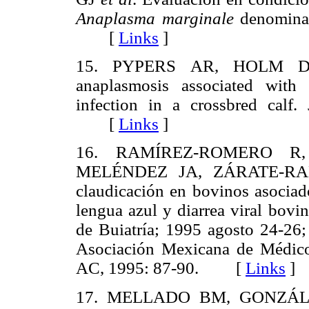
Anaplasma
marginale
denominad
[
Links
]
15. PYPERS AR, HOLM DE,
anaplasmosis associated with
infection in a crossbred calf
[
Links
]
16. RAMÍREZ-ROMERO R,
MELÉNDEZ JA, ZÁRATE-RAMO
claudicación en bovinos asociado
lengua azul y diarrea viral bov
de Buiatría; 1995 agosto 24-26
Asociación Mexicana de Médicos
AC, 1995: 87-90. [
Links
]
17. MELLADO BM, GONZÁLE