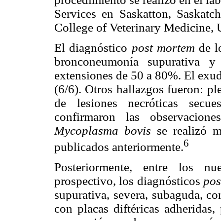
Services en Saskatton, Saskatc
College of Veterinary Medicine, 
El diagnóstico
post mortem
de lo
bronconeumonía supurativa y 
extensiones de 50 a 80%. El exu
(6/6). Otros hallazgos fueron: p
de lesiones necróticas secues
confirmaron las observacione
Mycoplasma
bovis
se realizó m
6
publicados anteriormente.
Posteriormente, entre los n
prospectivo, los diagnósticos
pos
supurativa, severa, subaguda, co
con placas diftéricas adheridas,