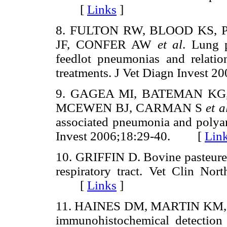
[
Links
]
8. FULTON RW, BLOOD KS, 
JF, CONFER AW
et al
. Lung p
feedlot pneumonias and relation
treatments. J Vet Diagn Invest
9. GAGEA MI, BATEMAN KG
MCEWEN BJ, CARMAN S
et a
associated pneumonia and polyart
Invest 2006;18:29-40. [
Lin
10. GRIFFIN D. Bovine pasteurell
respiratory tract. Vet Clin N
[
Links
]
11. HAINES DM, MARTIN KM,
immunohistochemical detectio