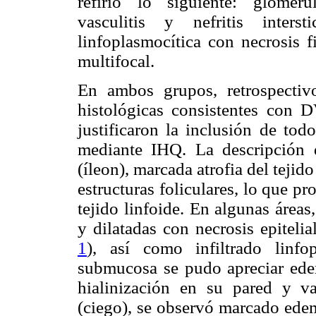
refirió lo siguiente: glomeru
vasculitis y nefritis interst
linfoplasmocítica con necrosis f
multifocal.
En ambos grupos, retrospectivo
histológicas consistentes con D
justificaron la inclusión de to
mediante IHQ. La descripción d
(íleon), marcada atrofia del teji
estructuras foliculares, lo que pr
tejido linfoide. En algunas áreas
y dilatadas con necrosis epitelia
1
), así como infiltrado linf
submucosa se pudo apreciar ede
hialinización en su pared y vas
(ciego), se observó marcado ed