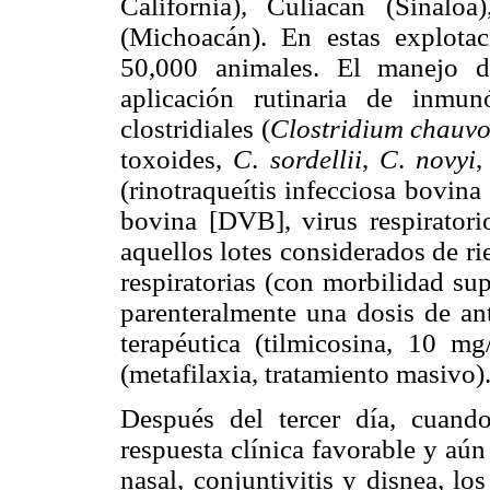
California), Culiacán (Sinal
(Michoacán). En estas explota
50,000 animales. El manejo d
aplicación rutinaria de inmun
clostridiales (
Clostridium chauvo
toxoides,
C
.
sordellii
,
C
.
novyi
(rinotraqueítis infecciosa bovina 
bovina [DVB], virus respirator
aquellos lotes considerados de r
respiratorias (con morbilidad su
parenteralmente una dosis de an
terapéutica (tilmicosina, 10 m
(metafilaxia, tratamiento masivo)
Después del tercer día, cuand
respuesta clínica favorable y aún 
nasal, conjuntivitis y disnea, lo