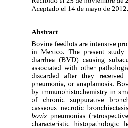
Recibido el 25 de noviembre de 
Aceptado el 14 de mayo de 2012
Abstract
Bovine feedlots are intensive pr
in Mexico. The present study 
diarrhea (BVD) causing subacut
associated with other pathologi
discarded after they received
pneumonia, or anaplamosis. Bovi
by immunohistochemistry in smal
of chronic suppurative bronc
casseous necrotic bronchiectas
bovis
pneumonias (retrospectiv
characteristic histopathologic