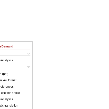
on Demand
 Analytics
h (pdf)
 in xml format
 references
cite this article
 Analytics
ic translation