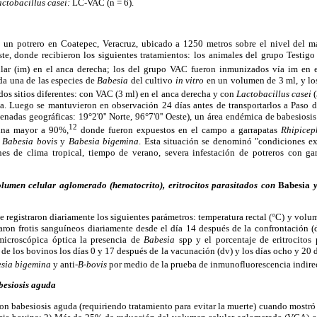
actobacillus
casei:
LC-VAC (n = 6).
 un potrero en Coatepec, Veracruz, ubicado a 1250 metros sobre el nivel del m
este, donde recibieron los siguientes tratamientos: los animales del grupo Testig
cular (im) en el anca derecha; los del grupo VAC fueron inmunizados vía im en
ada una de las especies de
Babesia
del cultivo
in vitro
en un volumen de 3 ml, y l
dos sitios diferentes: con VAC (3 ml) en el anca derecha y con
Lactobacillus casei
(
da. Luego se mantuvieron en observación 24 días antes de transportarlos a Paso d
denadas geográficas: 19°2'0'' Norte, 96°7'0'' Oeste), un área endémica de babesios
12
vina mayor a 90%,
donde fueron expuestos en el campo a garrapatas
Rhipicep
n
Babesia bovis
y
Babesia bigemina
. Esta situación se denominó "condiciones e
s de clima tropical, tiempo de verano, severa infestación de potreros con ga
olumen
celular aglomerado (hematocrito),
eritrocitos parasitados con
Babesia
se registraron diariamente los siguientes parámetros: temperatura rectal (°C) y vol
aron frotis sanguíneos diariamente desde el día 14 después de la confrontación (
microscópica óptica la presencia de
Babesia
spp y el porcentaje de eritrocitos
 de los bovinos los días 0 y 17 después de la vacunación (dv) y los días ocho y 20 d
sia
bigemina
y anti-
B-bovis
por medio de la prueba de inmunofluorescencia indirect
besiosis aguda
n babesiosis aguda (requiriendo tratamiento para evitar la muerte) cuando mostró 