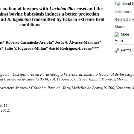
Send th
cination of bovines with
Lactobacillus casei
and the
Indicators
inst bovine babesiosis induces a better protection
and
B. bigemina
transmitted by ticks in extreme field
Related lin
conditions
Share
More
More
ias* Roberto Castañeda-Arriola* Jesús A. Álvarez-Martínez*
,
* Julio V. Figueroa-Millán* Astrid Rodríguez-Lozano*
**
Permali
gación Disciplinaria en Parasitología Veterinaria, Instituto Nacional de Investig
ral Cuernavaca-Cuautla 8534, col. Progreso, Jiutepec, 62550, Morelos, México.
, carretera Veracruz-Córdoba, Paso del Toro, Medellín de Bravo, 91700, Veracruz, 
 2011
 2012.