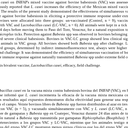
 casei
on INIFAP's mixed vaccine against bovine babesiosis (VAC) was assesse
iously reported that
L. casei
increases the efficiency of the Mexican mixed vacci
 The results of the present study demonstrated the effectiveness of simultaneous 
against bovine babesiosis in eliciting a protective immune response under extr
vines were allocated into three groups: un-vaccinated (Control, n = 9), vacci
 with VAC and
Lactobacillus casei
(LC-VAC, n = 6). All animals were kept in a tic
4 days before moving them to Paso del Toro, Veracruz, for a natural exposition 
microplus
ticks. Protection against
Babesia
spp was observed in bovines belongin
d severe clinical babesiosis. Bovines in VAC-LC group showed less clinical si
h animals in VAC group. All bovines showed both
Babesia
spp after challenge. L
ed groups, determined by indirect immunofluorescence test, always were higher
and challenge. It was demonstrated the efficiency of simultaneous vaccination of
ive immune response against naturally transmitted
Babesia
spp under extreme field c
s bivalent vaccine,
Lactobacillus
casei,
efficacy, field challenge.
bacillus casei
en la vacuna mixta contra babesiosis bovina del INIFAP (VAC), en
 se informó que
L. casei
incrementa la eficacia de la vacuna mixta mexicana co
s resultados aquí expuestos demostraron dicha efectividad para generar una resp
n el campo. Veinte bovinos libres de
Babesia
spp fueron distribuidos al azar en tre
o con VAC (n = 5), y vacunado simultáneamente con VAC y
L. casei
(LC-VAC, n =
bre de garrapatas y
Babesia
spp en Coatepec, Veracruz durante 24 días antes de tra
ón natural a
Babesia
spp transmitida por garrapatas
Riphicephalus (Boophilus)
. 
tenecientes a los grupos VAC y LC-VAC, mientras que los animales testigo mo
os del grupo VAC-LC mostraron menos signos clínicos que los del grupo VAC ent