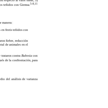
 respecto al valor basal; 3)
5-8,11
os teñidos con Giemsa.
te manera:
 en frotis teñidos con
ron fiebre, reducción
tal de animales en el
e trataron contra
Babesia
con
és de la confrontación, para
dio del análisis de varianza