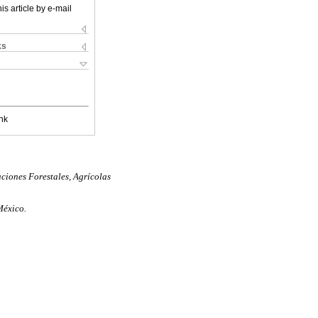
is article by e-mail
ks
nk
aciones Forestales, Agrícolas
México.