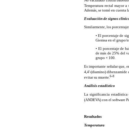
No vacunado contra babesios
Temperatura rectal mayor a 
Además, se tomó en cuenta la
Evaluación de signos clínic
Similarmente, los porcentaje
• El porcentaje de si
Giemsa en el grupo/n
• El porcentaje de b
de más de 25% del va
grupo × 100.
Es importante señalar que, e
4,4'-(diamino) dibenzamide 
6-8
evitar su muerte.
Análisis estadístico
La significancia estadística
(ANDEVA) con el software Pa
Resultados
Temperatura