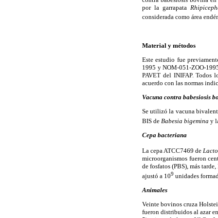
por la garrapata
Rhipiceph
considerada como área endém
Material y métodos
Este estudio fue previame
1995 y NOM-051-ZOO-1995 po
PAVET del INIFAP. Todos lo
acuerdo con las normas indi
Vacuna contra babesiosis b
Se utilizó la vacuna bivalen
BIS de
Babesia bigemina
y l
Cepa bacteriana
La cepa ATCC7469 de
Lacto
microorganismos fueron cen
de fosfatos (PBS), más tarde
9
ajustó a 10
unidades formad
Animales
Veinte bovinos cruza Holstei
fueron distribuidos al azar 