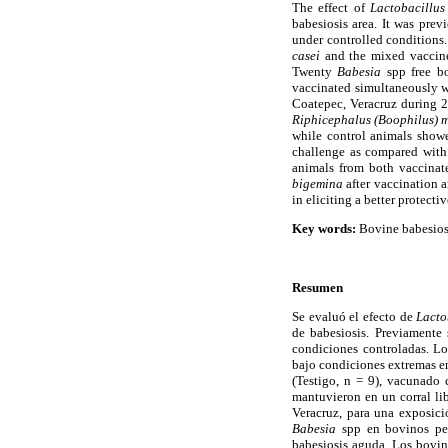
The effect of
Lactobacillus
babesiosis area. It was prev
under controlled conditions.
casei
and the mixed vaccine 
Twenty
Babesia
spp free bo
vaccinated simultaneously
Coatepec, Veracruz during 2
Riphicephalus (Boophilus) 
while control animals showe
challenge as compared wit
animals from both vaccinat
bigemina
after vaccination 
in eliciting a better protect
Key words:
Bovine babesiosi
Resumen
Se evaluó el efecto de
Lacto
de babesiosis. Previamente
condiciones controladas. Lo
bajo condiciones extremas e
(Testigo, n = 9), vacunad
mantuvieron en un corral li
Veracruz, para una exposici
Babesia
spp en bovinos per
babesiosis aguda. Los bovin