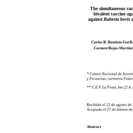
The simultaneous vac
bivalent vaccine aga
against
Babesia bovis
Carlos R. Bautista-Garf
Carmen Rojas-Martínez
* Centro Nacional de Investi
y Pecuarias, carretera Fede
** C.E.P. La Posta, km 22.4
Recibido el 22 de agosto de
Aceptado el 27 de febrero de
Abstract