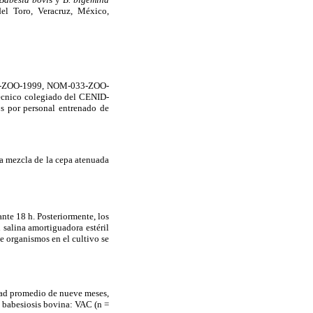
l Toro, Veracruz, México,
062-ZOO-1999, NOM-033-ZOO-
écnico colegiado del CENID-
s por personal entrenado de
na mezcla de la cepa atenuada
nte 18 h. Posteriormente, los
 salina amortiguadora estéril
e organismos en el cultivo se
edad promedio de nueve meses,
a babesiosis bovina: VAC (n =