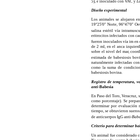
5), e inoculado con VAC y
L
Diseño experimental
Los animales se alojaron en
19°25'0'' Norte, 96°47'0'' O
salina estéril vía intramus
eritrocitos infectados con c
fueron inoculados vía im en 
de 2 ml, en el anca izquier
sobre el nivel del mar, coor
estimada de babesiosis bo
naturalmente infectadas co
como la suma de condicione
babesiosis bovina.
Registro de temperatura, v
anti-
Babesia
En Paso del Toro, Veracruz, 
como porcentaje). Se prepar
determinar por evaluación 
tiempo, se obtuvieron sueros
de anticuerpos IgG anti-
Babe
Criterio para determinar
ba
Un animal fue considerado co