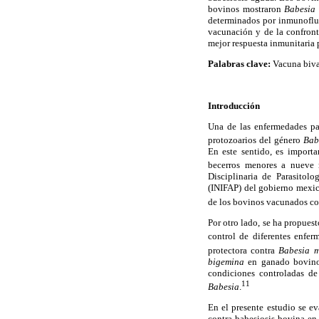
bovinos mostraron
Babesia
determinados por inmunofluo
vacunación y de la confron
mejor respuesta inmunitaria 
Palabras clave:
Vacuna biva
Introducción
Una de las enfermedades pa
protozoarios del género
Bab
En este sentido, es import
becerros menores a nueve 
Disciplinaria de Parasitolo
(INIFAP) del gobierno mexic
de los bovinos vacunados co
Por otro lado, se ha propues
control de diferentes enferm
protectora contra
Babesia m
bigemina
en ganado bovino,
condiciones controladas de
11
Babesia
.
En el presente estudio se e
contra babesiosis bovina en