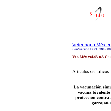
Veterinaria Méxic
Print version
ISSN
0301-509
Vet. Méx vol.43 n.3 Ciu
Artículos científicos
La vacunación simu
vacuna bivalente
protección contra
garrapata