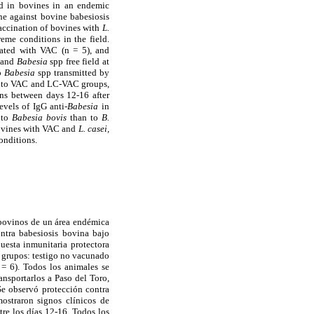
d in bovines in an endemic
ne against bovine babesiosis
vaccination of bovines with
L.
eme conditions in the field.
nated with VAC (n = 5), and
k and
Babesia
spp free field at
to
Babesia
spp transmitted by
g to VAC and LC-VAC groups,
gns between days 12-16 after
evels of IgG anti-
Babesia
in
 to
Babesia bovis
than to
B.
 bovines with VAC and
L. casei,
onditions.
 bovinos de un área endémica
ntra babesiosis bovina bajo
uesta inmunitaria protectora
s grupos: testigo no vacunado
 6). Todos los animales se
nsportarlos a Paso del Toro,
Se observó protección contra
straron signos clínicos de
re los días 12-16. Todos los