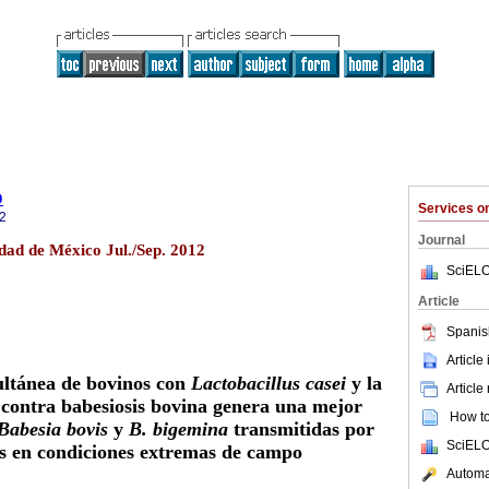
o
Services 
2
Journal
dad de México Jul./Sep. 2012
SciELO
Article
Spanis
Article
ltánea de bovinos con
Lactobacillus
casei
y la
Article
 contra babesiosis bovina genera una mejor
How to 
Babesia bovis
y
B. bigemina
transmitidas por
SciELO
s en condiciones extremas de campo
Automat