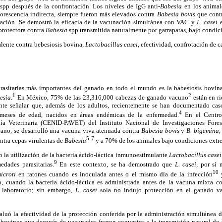
spp después de la confrontación. Los niveles de IgG anti-
Babesia
en los animal
rescencia indirecta, siempre fueron más elevados contra
Babesia bovis
que cont
tación. Se demostró la eficacia de la vacunación simultánea con VAC y
L. casei
e
protectora contra
Babesia
spp transmitida naturalmente por garrapatas, bajo condi
lente contra bebesiosis bovina,
Lactobacillus
casei,
efectividad, confrotación de 
rasitarias más importantes del ganado en todo el mundo es la babesiosis bovin
1
2
esia
.
En México, 75% de las 23,316,000 cabezas de ganado vacuno
están en ri
ante señalar que, además de los adultos, recientemente se han documentado caso
4
meses de edad, nacidos en áreas endémicas de la enfermedad.
En el Centro 
gía Veterinaria (CENID-PAVET) del Instituto Nacional de Investigaciones Fores
ano, se desarrolló una vacuna viva atenuada contra
Babesia
bovis
y
B. bigemina
,
5-7
ntra cepas virulentas de
Babesia
y a 70% de los animales bajo condiciones extr
to la utilización de la bacteria ácido-láctica inmunoestimulante
Lactobacillus
casei
9
edades parasitarias.
En este contexto, se ha demostrado que
L. casei
, por sí
10
icroti
en ratones cuando es inoculada antes o el mismo día de la infección
y
 cuando la bacteria ácido-láctica es administrada antes de la vacuna mixta co
 laboratorio; sin embargo,
L. casei
sola no indujo protección en el ganado va
valuó la efectividad de la protección conferida por la administración simultánea 
 bovinos que después de vacunados fueron expuestos a la transmisión natural de