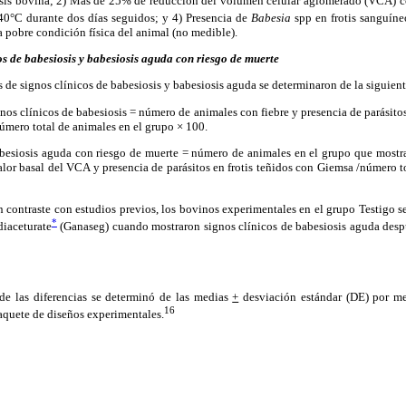
is bovina; 2) Más de 25% de reducción del volumen celular aglomerado (VCA) con
40°C durante dos días seguidos; y 4) Presencia de
Babesia
spp en frotis sanguíne
 pobre condición física del animal (no medible).
os
de babesiosis y babesiosis aguda
con riesgo de muerte
s de signos clínicos de babesiosis y babesiosis aguda se determinaron de la siguien
gnos clínicos de babesiosis = número de animales con fiebre y presencia de parásitos
úmero total de animales en el grupo × 100.
abesiosis aguda con riesgo de muerte = número de animales en el grupo que mostra
lor basal del VCA y presencia de parásitos en frotis teñidos con Giemsa /número to
n contraste con estudios previos, los bovinos experimentales en el grupo Testigo s
*
diaceturate
(Ganaseg) cuando mostraron signos clínicos de babesiosis aguda despu
 de las diferencias se determinó de las medias
+
desviación estándar (DE) por me
16
quete de diseños experimentales.