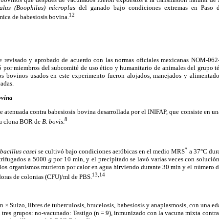
alus (Boophilus) microplus
del ganado bajo condiciones extremas en Paso de
12
ica de babesiosis bovina.
nte revisado y aprobado de acuerdo con las normas oficiales mexicanas NOM-
r miembros del subcomité de uso ético y humanitario de animales del grupo t
s bovinos usados en este experimento fueron alojados, manejados y alimentado
cadas.
ovina
te atenuada contra babesiosis bovina desarrollada por el INIFAP, que consiste en u
8
a clona BOR de
B. bovis
.
*
bacillus casei
se cultivó bajo condiciones aeróbicas en el medio MRS
a 37°C dura
trifugados a 5000
g
por 10 min, y el precipitado se lavó varias veces con solución
, los organismos murieron por calor en agua hirviendo durante 30 min y el número d
13,14
oras de colonias (CFU)/ml de PBS.
n × Suizo, libres de tuberculosis, brucelosis, babesiosis y anaplasmosis, con una 
en tres grupos: no-vacunado: Testigo (n = 9), inmunizado con la vacuna mixta contr