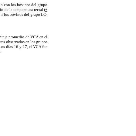
ón con los bovinos del grupo
o de la temperatura rectal (
+
n los bovinos del grupo LC-
centaje promedio de VCA en el
res observados en los grupos
Los días 16 y 17, el VCA fue
).