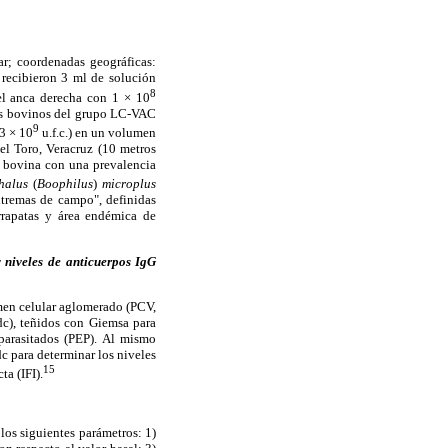
ar; coordenadas geográficas:
o recibieron 3 ml de solución
8
 el anca derecha con 1 × 10
os bovinos del grupo LC-VAC
9
3 × 10
u.f.c.) en un volumen
el Toro, Veracruz (10 metros
is bovina con una prevalencia
halus
(
Boophilus
)
microplus
xtremas de campo", definidas
rrapatas y área endémica de
y niveles de anticuerpos IgG
umen celular aglomerado (PCV,
dc), teñidos con Giemsa para
 parasitados (PEP). Al mismo
c para determinar los niveles
15
a (IFI).
los siguientes parámetros: 1)