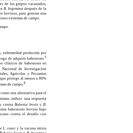
es de los grupos vacunados,
ra
B. bigemina
después de la
n bovinos, para generar una
ciones extremas de campo.
campo.
a, enfermedad producida por
3
esgo de adquirir babesiosis.
s clínicos de babesiosis en
Nacional de Investigación
tales, Agrícolas y Pecuarias
 que protege al menos a 80%
8
emas de campo.
como una alternativa para el
 misma, induce una respuesta
 contra
Babesia bovis
y
B
.
ntra babesiosis bovina bajo
cuno contra el desafío con
de
L. casei
y la vacuna mixta
Babesia bovi
s y
B.
bigemina