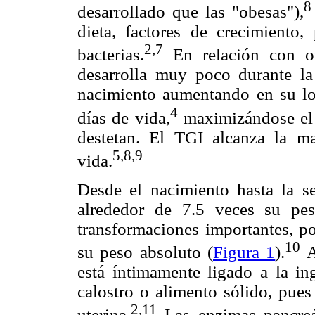
8
desarrollado que las "obesas"),
dieta, factores de crecimiento, 
2,7
bacterias.
En relación con ot
desarrolla muy poco durante la 
nacimiento aumentando en su lo
4
días de vida,
maximizándose el 
destetan. El TGI alcanza la m
5,8,9
vida.
Desde el nacimiento hasta la s
alrededor de 7.5 veces su pe
transformaciones importantes, p
10
su peso absoluto (
Figura 1
).
A
está íntimamente ligado a la in
calostro o alimento sólido, pues
2,11
uterina.
Las enzimas pancreát