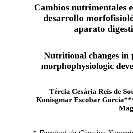
Cambios nutrimentales e
desarrollo morfofisiol
aparato digest
Nutritional changes in 
morphophysiologic devel
Tércia Cesária Reis de S
Konisgmar Escobar García***,
Mag
* Facultad de Ciencias Natural