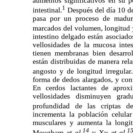
aumentos significativos en su 
1
intestinal.
Después del día 10 de
pasa por un proceso de madura
marcados del volumen, longitud 
intestino delgado están asociado
vellosidades de la mucosa intest
tienen membranas bien desarroll
están distribuidas de manera rel
angosto y de longitud irregular.
forma de dedos alargados, y con
En cerdos lactantes de aprox
vellosidades disminuyen gra
profundidad de las criptas d
incrementa la población celular
musculares y aumenta la longit
14
1
Mougham
et al.
y Xu
et al.