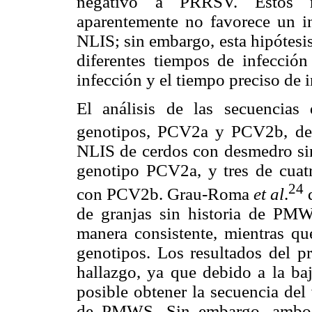
negativo a PRRSV. Estos r
aparentemente no favorece un i
NLIS; sin embargo, esta hipótesi
diferentes tiempos de infección
infección y el tiempo preciso de 
El análisis de las secuencia
genotipos, PCV2a y PCV2b, des
NLIS de cerdos con desmedro sin
genotipo PCV2a, y tres de cua
24
con PCV2b. Grau-Roma
et al
.
d
de granjas sin historia de PM
manera consistente, mientras 
genotipos. Los resultados del p
hallazgo, ya que debido a la baj
posible obtener la secuencia del
de PMWS. Sin embargo, ambos 