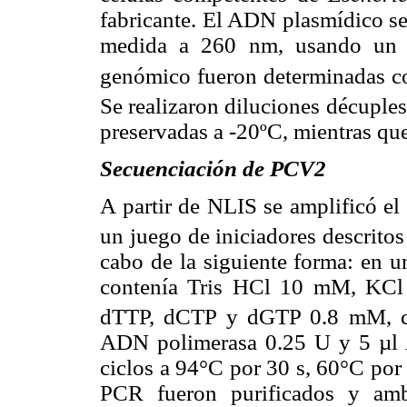
fabricante. El ADN plasmídico se
medida a 260 nm, usando un e
genómico fueron determinadas c
Se realizaron diluciones décuple
preservadas a -20ºC, mientras qu
Secuenciación de PCV2
A partir de NLIS se amplificó e
un juego de iniciadores descrito
cabo de la siguiente forma: en u
contenía Tris HCl 10 mM, KC
dTTP, dCTP y dGTP 0.8 mM, ca
ADN polimerasa 0.25 U y 5 µl 
ciclos a 94°C por 30 s, 60°C por
PCR fueron purificados y amb