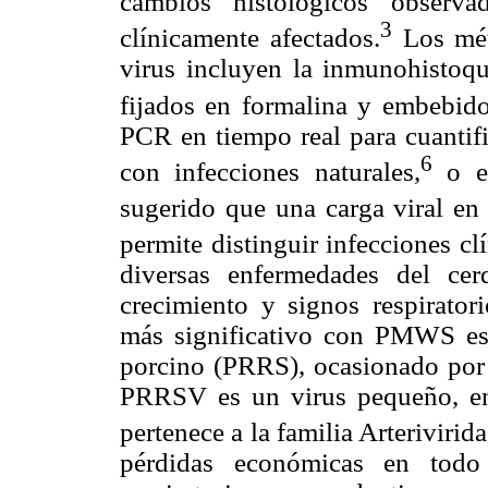
cambios histológicos observa
3
clínicamente afectados.
Los méto
virus incluyen la inmunohistoq
fijados en formalina y embebido
PCR en tiempo real para cuantifi
6
con infecciones naturales,
o en
sugerido que una carga viral en
permite distinguir infecciones c
diversas enfermedades del ce
crecimiento y signos respiratori
más significativo con PMWS es 
porcino (PRRS), ocasionado por
PRRSV es un virus pequeño, en
pertenece a la familia Arterivirid
pérdidas económicas en todo