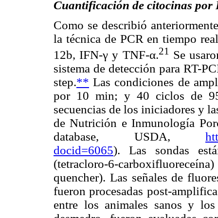
Cuantificación de citocinas po
Como se describió anteriormente
la técnica de PCR en tiempo rea
21
12b, IFN-γ y TNF-α.
Se usaron
sistema de detección para RT-PC
step.
**
Las condiciones de ampl
por 10 min; y 40 ciclos de 9
secuencias de los iniciadores y l
de Nutrición e Inmunología Por
database, USDA,
ht
docid=6065
). Las sondas est
(tetracloro-6-carboxifluorec
quencher). Las señales de fluore
fueron procesadas post-amplifica
entre los animales sanos y los