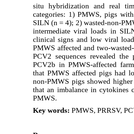
situ hybridization and real t
categories: 1) PMWS, pigs with 
SILN (n = 4); 2) wasted-non-PMW
intermediate viral loads in SIL
clinical signs and low viral lo
PMWS affected and two-wasted-
PCV2 sequences revealed the 
PCV2b in PMWS-affected farms
that PMWS affected pigs had lo
non-PMWS pigs showed higher a
that an imbalance in cytokines 
PMWS.
Key words:
PMWS, PRRSV, PCV2