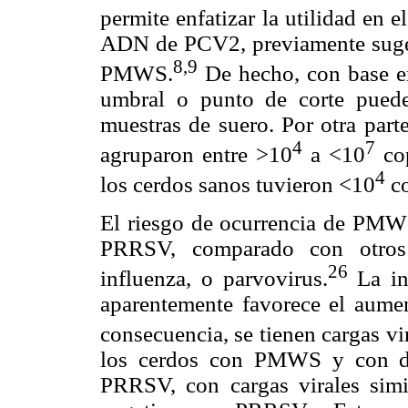
permite enfatizar la utilidad en 
ADN de PCV2, previamente sugeri
8,9
PMWS.
De hecho, con base en 
umbral o punto de corte puede
muestras de suero. Por otra par
4
7
agruparon entre >10
a <10
cop
4
los cerdos sanos tuvieron <10
co
El riesgo de ocurrencia de PMWS
PRRSV, comparado con otros v
26
influenza, o parvovirus.
La in
aparentemente favorece el aument
consecuencia, se tienen cargas vi
los cerdos con PMWS y con d
PRRSV, con cargas virales simi