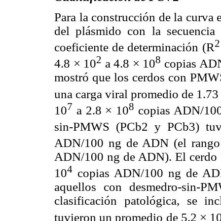
Para la construcción de la curva
del plásmido con la secuencia
2
coeficiente de determinación (R
2
8
4.8 × 10
a 4.8 × 10
copias ADN
mostró que los cerdos con PMW
una carga viral promedio de 1.73
7
8
10
a 2.8 × 10
copias ADN/100 
sin-PMWS (PCb2 y PCb3) tuv
ADN/100 ng de ADN (el rango 
ADN/100 ng de ADN). El cerdo PC
4
10
copias ADN/100 ng de ADN, 
aquellos con desmedro-sin-PM
clasificación patológica, se i
tuvieron un promedio de 5.2 × 1