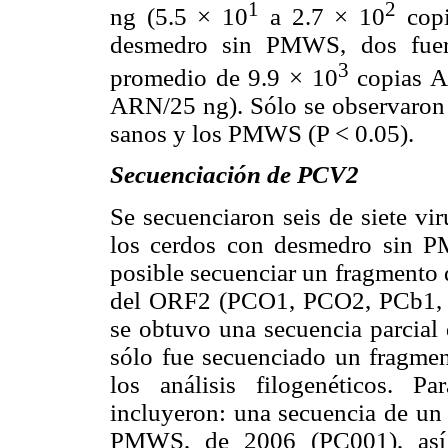
1
2
ng (5.5 × 10
a 2.7 × 10
copi
desmedro sin PMWS, dos fuer
3
promedio de 9.9 × 10
copias A
ARN/25 ng). Sólo se observaron d
sanos y los PMWS (P < 0.05).
Secuenciación de PCV2
Se secuenciaron seis de siete v
los cerdos con desmedro sin P
posible secuenciar un fragmento 
del ORF2 (PCO1, PCO2, PCb1, P
se obtuvo una secuencia parcial 
sólo fue secuenciado un fragme
los análisis filogenéticos. P
incluyeron: una secuencia de u
PMWS, de 2006 (PC001), así c