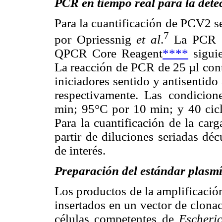
PCR en tiempo real
para la det
Para la cuantificación de PCV2 s
7
por Opriessnig
et al
.
La PCR se
QPCR Core Reagent
****
siguie
La reacción de PCR de 25 µl con
iniciadores sentido y antisentid
respectivamente. Las condicion
min; 95°C por 10 min; y 40 cic
Para la cuantificación de la car
partir de diluciones seriadas dé
de interés.
Preparación del estándar plasm
Los productos de la amplificaci
insertados en un vector de clo
células competentes de
Escheric