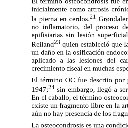
El término osteocondrosis fue em
inicialmente como artrosis cróni
21
la pierna en cerdos.
Grøndale
no inflamatorio, del proceso d
epifisiarias sin lesión superfici
23
Reiland
quien estableció que l
un daño en la osificación endoco
aplicado a las lesiones del cart
crecimiento fiseal en muchas espe
El término OC fue descrito por 
24
1947;
sin embargo, llegó a ser 
En el caballo, el término osteoc
existe un fragmento libre en la a
aún no hay presencia de los frag
La osteocondrosis es una condició