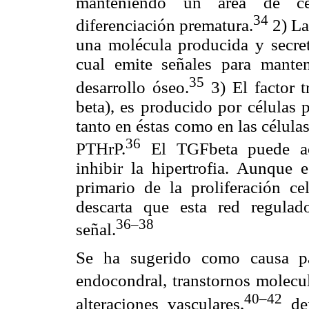
manteniendo un área de cél
34
diferenciación prematura.
2) La
una molécula producida y secreta
cual emite señales para mante
35
desarrollo óseo.
3) El factor 
beta), es producido por células 
tanto en éstas como en las células
36
PTHrP.
El TGFbeta puede act
inhibir la hipertrofia. Aunque 
primario de la proliferación ce
descarta que esta red regula
36–38
señal.
Se ha sugerido como causa pa
endocondral, transtornos molecul
40–42
alteraciones vasculares,
def