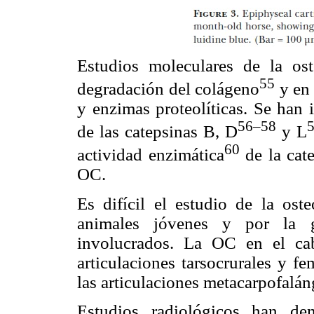
Estudios moleculares de la os
55
degradación del colágeno
y en 
y enzimas proteolíticas. Se han i
56–58
de las catepsinas B, D
y L
60
actividad enzimática
de la cat
OC.
Es difícil el estudio de la ost
animales jóvenes y por la gr
involucrados. La OC en el cab
articulaciones tarsocrurales y f
las articulaciones metacarpofalán
Estudios radiológicos han de