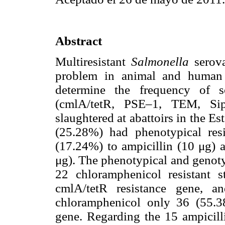
Abstract
Multiresistant
Salmonella
serova
problem in animal and human 
determine the frequency of
(cmlA/tetR, PSE–1, TEM, Sip
slaughtered at abattoirs in the E
(25.28%) had phenotypical res
(17.24%) to ampicillin (10 μg) 
μg). The phenotypical and genotyp
22 chloramphenicol resistant 
cmlA/tetR resistance gene, a
chloramphenicol only 36 (55.3
gene. Regarding the 15 ampicilli