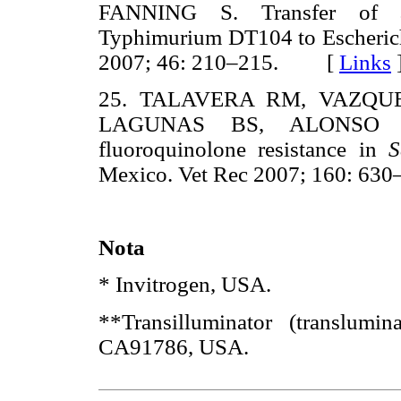
FANNING S. Transfer of am
Typhimurium DT104 to Escherichi
2007; 46: 210–215. [
Links
25. TALAVERA RM, VAZQUE
LAGUNAS BS, ALONSO F
fluoroquinolone resistance in
S
Mexico. Vet Rec 2007; 160: 
Nota
* Invitrogen, USA.
**Transilluminator (translum
CA91786, USA.