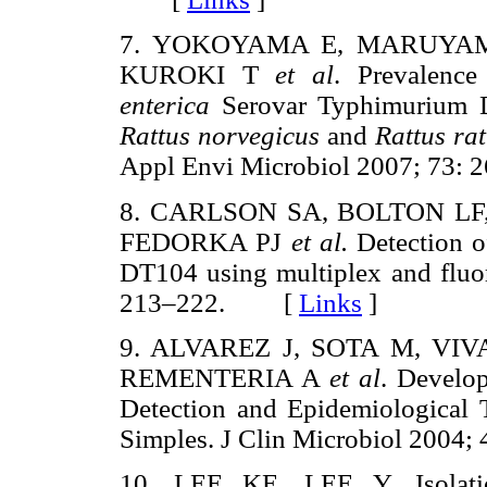
7. YOKOYAMA E, MARUYAMA
KUROKI T
et al
. Prevalenc
enterica
Serovar Typhimurium D
Rattus norvegicus
and
Rattus ra
Appl Envi Microbiol 2007; 7
8. CARLSON SA, BOLTON LF
FEDORKA PJ
et al.
Detection o
DT104 using multiplex and fluo
213–222. [
Links
]
9. ALVAREZ J, SOTA M, VI
REMENTERIA A
et al
. Develo
Detection and Epidemiological
Simples. J Clin Microbiol 20
10. LEE KE, LEE Y. Isolati