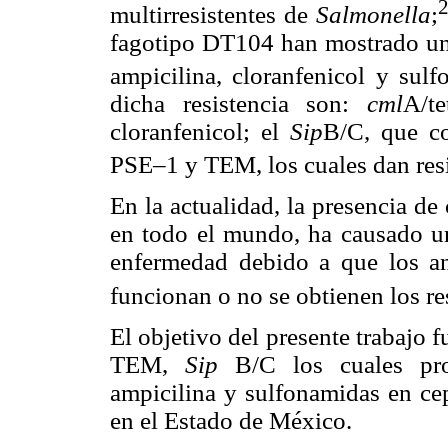
multirresistentes de
Salmonella
;
fagotipo DT104 han mostrado una 
ampicilina, cloranfenicol y sulf
dicha resistencia son:
cml
A/te
cloranfenicol; el
Sip
B/C, que co
PSE–1 y TEM, los cuales dan resis
En la actualidad, la presencia de
en todo el mundo, ha causado un
enfermedad debido a que los an
funcionan o no se obtienen los r
El objetivo del presente trabajo f
TEM,
Sip
B/C los cuales prop
ampicilina y sulfonamidas en c
en el Estado de México.