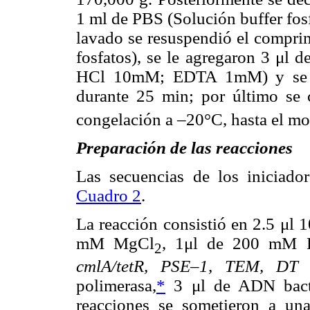
1 ml de PBS (Solución buffer fosf
lavado se resuspendió el compri
fosfatos), se le agregaron 3 μl
HCl 10mM; EDTA 1mM) y se c
durante 25 min; por último se 
congelación a –20°C, hasta el mo
Preparación de las reacciones
Las secuencias de los iniciador
Cuadro 2
.
La reacción consistió en 2.5 μl 
mM MgCl
, 1μl de 200 mM 
2
cmlA/tetR, PSE–1, TEM, DT
polimerasa,
*
3 μl de ADN bacte
reacciones se sometieron a un