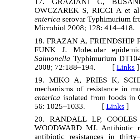
17. GRAZIANI C, BUSAN
OWCZAREK S, RICCI A et al. A
enterica
serovar Typhimurium fro
Microbiol 2008; 128: 414–4
18. FRAZAN A, FRIENDSHIP 
FUNK J. Molecular epidemiol
Salmonella
Typhimurium DT104 o
2008; 72:188–194. [
Links
]
19. MIKO A, PRIES K, SCH
mechanisms of resistance in mu
enterica
isolated from foods in
56: 1025–1033. [
Links
]
20. RANDALL LP, COOLES
WOODWARD MJ. Antibiotic resi
antibiotic resistances in thir