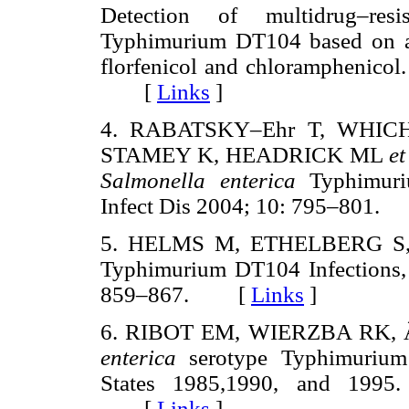
Detection of multidrug–res
Typhimurium DT104 based on a 
florfenicol and chloramphenicol
[
Links
]
4. RABATSKY–Ehr T, WHIC
STAMEY K, HEADRICK ML
et
Salmonella enterica
Typhimuriu
Infect Dis 2004; 10: 795–801
5. HELMS M, ETHELBERG S, 
Typhimurium DT104 Infections,
859–867. [
Links
]
6. RIBOT EM, WIERZBA RK,
enterica
serotype Typhimuriu
States 1985,1990, and 1995.
[
Links
]