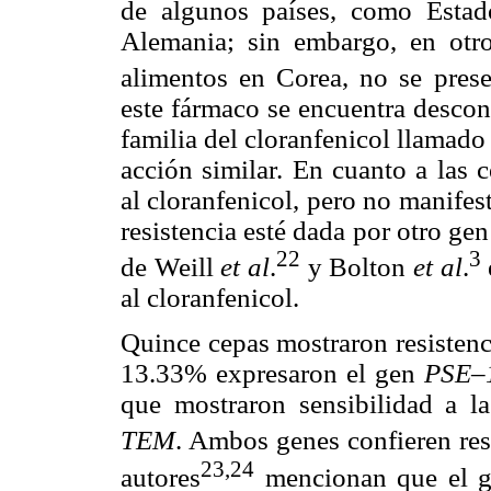
de algunos países, como Esta
Alemania; sin embargo, en otro
alimentos en Corea, no se prese
este fármaco se encuentra descon
familia del cloranfenicol llamado
acción similar. En cuanto a las 
al cloranfenicol, pero no manifest
resistencia esté dada por otro ge
22
3
de Weill
et al
.
y Bolton
et al
.
al cloranfenicol.
Quince cepas mostraron resistenci
13.33% expresaron el gen
PSE–
que mostraron sensibilidad a l
TEM
. Ambos genes confieren resi
23,24
autores
mencionan que el g