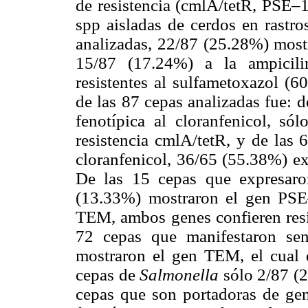
de resistencia (cmlA/tetR, PSE
spp aisladas de cerdos en rastr
analizadas, 22/87 (25.28%) mostr
15/87 (17.24%) a la ampicil
resistentes al sulfametoxazol (6
de las 87 cepas analizadas fue: d
fenotípica al cloranfenicol, s
resistencia cmlA/tetR, y de las 
cloranfenicol, 36/65 (55.38%) ex
De las 15 cepas que expresaron
(13.33%) mostraron el gen PSE
TEM, ambos genes confieren resis
72 cepas que manifestaron sen
mostraron el gen TEM, el cual d
cepas de
Salmonella
sólo 2/87 (
cepas que son portadoras de gene