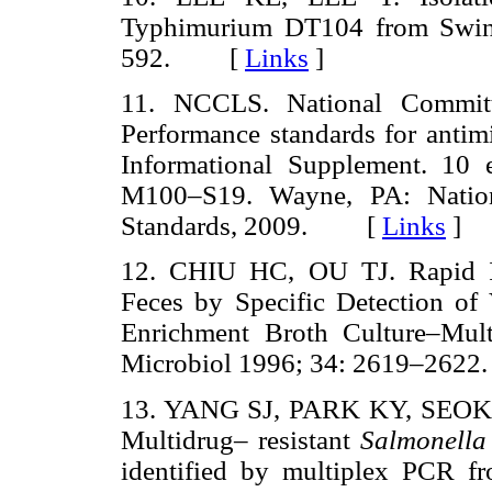
Typhimurium DT104 from Swine
592. [
Links
]
11. NCCLS. National Committe
Performance standards for antimi
Informational Supplement. 10 
M100–S19. Wayne, PA: Nationa
Standards, 2009. [
Links
]
12. CHIU HC, OU TJ. Rapid Id
Feces by Specific Detection of
Enrichment Broth Culture–Mul
Microbiol 1996; 34: 2619–2
13. YANG SJ, PARK KY, SEO
Multidrug– resistant
Salmonella
identified by multiplex PCR f