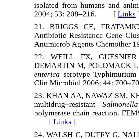
isolated from humans and anim
2004; 53: 208–216. [
Links
21. BRIGGS CE, FRATAMICO 
Antibiotic Resistance Gene Clu
Antimicrob Agents Chemother
22. WEILL FX, GUESNIER
DEMARTIN M, POLOMACK L et a
enterica
serotype Typhimurium 
Clin Microbiol 2006; 44: 70
23. KHAN AA, NAWAZ SM, KHA
multidrug–resistant
Salmonella
polymerase chain reaction. FEM
[
Links
]
24. WALSH C, DUFFY G, NA