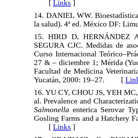
[
Links
]
14. DANIEL WW. Bioestadística (b
la salud). 4ª ed. México DF: 
15. HIRD D, HERNÁNDEZ A
SEGURA CJC. Medidas de asoci
Curso Internacional Teórico–Pr
27 & – diciembre 1; Mérida (Yu
Facultad de Medicina Veterinar
Yucatán, 2000: 19–27. [
Lin
16. YU CY, CHOU JS, YEH M
al. Prevalence and Characteriza
Salmonella
enterica Serovar Typ
Gosling Farms and a Hatchery Fa
[
Links
]