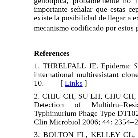
genotípica, probablemente no 
importante señalar que estas ce
existe la posibilidad de llegar a e
mecanismo codificado por estos g
References
1. THRELFALL JE. Epidemic
S
international multiresistant cl
10. [
Links
]
2. CHIU CH, SU LH, CHU C
Detection of Multidru–Res
Typhimurium Phage Type DT102
Clin Microbiol 2006; 44: 23
3. BOLTON FL, KELLEY CL,