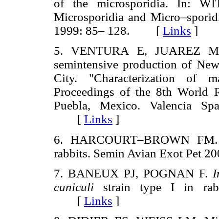
of the microsporidia. In: 
Microsporidia and Micro–spori
1999: 85– 128. [
Links
]
5. VENTURA E, JUAREZ M, 
semintensive production of Ne
City. "Characterization of m
Proceedings of the 8th World 
Puebla, Mexico. Valencia Spa
[
Links
]
6. HARCOURT–BROWN FM
rabbits. Semin Avian Exot Pet
7. BANEUX PJ, POGNAN F.
I
cuniculi
strain type I in rab
[
Links
]