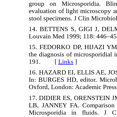
group on Microsporidia. Blind
evaluation of light microscopy a
stool specimens. J Clin Micro
14. BETTENS S, GIGI J, DELME
Louvain Med 1999; 118: 446
15. FEDORKO DP, HIJAZI YM. A
the diagnosis of microsporidial 
191. [
Links
]
16. HAZARD EI, ELLIS AE, JOSLY
In: BURGES HD, editor. Microbi
Oxford, London: Academic Pre
17. DIDIER ES, ORENSTEIN 
LB, JANNEY FA. Comparison of
Microsporidia in fluids. J 