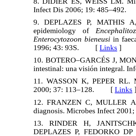
8. DIDIER ES, WEISS LM. Micro
Infect Dis 2006; 19: 485–492
9. DEPLAZES P, MATHIS A
epidemiology of
Encephalito
Enterocytozoon bieneusi
in faec
1996; 43: 93S. [
Links
]
10. BOTERO–GARCÉS J, MONT
intestinal: una visión integral
11. WASSON K, PEPER RL. Mam
2000; 37: 113–128. [
Links
12. FRANZEN C, MULLER A. Mi
diagnosis. Microbes Infect 20
13. RINDER H, JANITSCH
DEPLAZES P, FEDORKO D