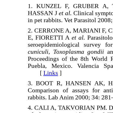
1. KUNZEL F, GRUBER A, 
HASSAN J
et al.
Clinical sympto
in pet rabbits. Vet Parasitol 
2. CERRONE A, MARIANI F, 
E, FIORETTI A
et al.
Parasitolo
seroepidemiological survey fo
cuniculi, Toxoplasma gondii
a
Proceedings of the 8th World 
Puebla, Mexico. Valencia Spa
[
Links
]
3. BOOT R, HANSEN AK, H
Comparison of assays for ant
rabbits. Lab Anim 2000; 34: 
4. CALI A, TAKVORIAN PM. Dev