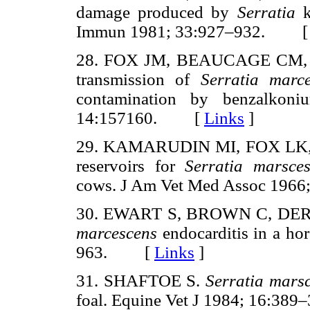
damage produced by
Serratia
Immun 1981; 33:927–932. 
28. FOX JM, BEAUCAGE CM,
transmission of
Serratia mar
contamination by benzalkoni
14:157160. [
Links
]
29. KAMARUDIN MI, FOX LK, 
reservoirs for
Serratia marsc
cows. J Am Vet Med Assoc 19
30. EWART S, BROWN C, DE
marcescens
endocarditis in a h
963. [
Links
]
31. SHAFTOE S.
Serratia mars
foal. Equine Vet J 1984; 16: