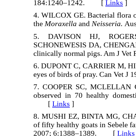
184:1240–1242. [
Links
]
4. WILCOX GE. Bacterial flora of
the
Moraxella
and
Neisseria.
Aus
5. DAVISON HJ, ROGER
SCHONEWESIS DA, CHENGAPPA M
clinically normal pigs. Am J 
6. DUPONT C, CARRIER M, HIGGI
eyes of birds of pray. Can Vet
7. COOPER SC, MCLELLAN GJ
observed in 70 healthy domest
[
Links
]
8. MUSHI EZ, BINTA MG, CHAV
of fifty healthy goats in Sebele
2007; 6:1388–1389. [
Links