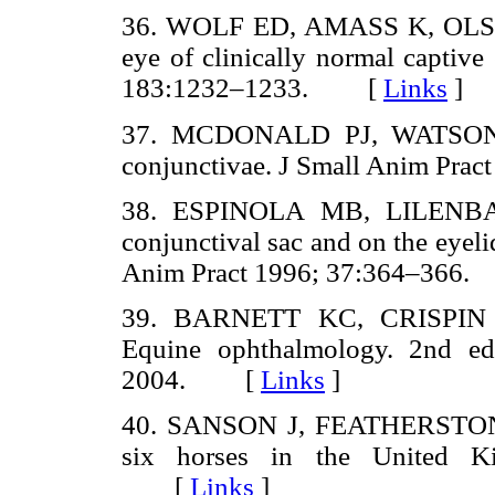
36. WOLF ED, AMASS K, OLSEN J
eye of clinically normal captiv
183:1232–1233. [
Links
]
37. MCDONALD PJ, WATSON DJ
conjunctivae. J Small Anim Pr
38. ESPINOLA MB, LILENBAUM
conjunctival sac and on the eyeli
Anim Pract 1996; 37:364–36
39. BARNETT KC, CRISPI
Equine ophthalmology. 2nd ed.
2004. [
Links
]
40. SANSON J, FEATHERSTON
six horses in the United K
[
Links
]