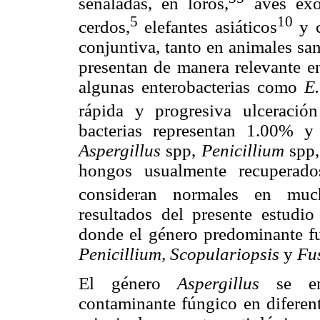
señaladas, en loros,
aves exót
5
10
cerdos,
elefantes asiáticos
y c
conjuntiva, tanto en animales sa
presentan de manera relevante e
algunas enterobacterias como
E
rápida y progresiva ulceración
bacterias representan 1.00% y
Aspergillus
spp,
Penicillium
spp
hongos usualmente recuperado
consideran normales en much
resultados del presente estudio
donde el género predominante 
Penicillium, Scopulariopsis
y
Fu
El género
Aspergillus
se e
contaminante fúngico en diferent