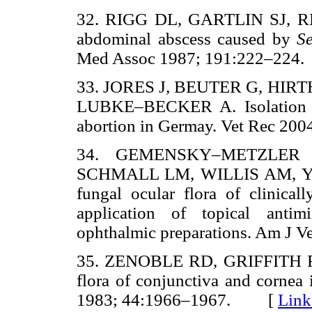
32. RIGG DL, GARTLIN SJ, RE
abdominal abscess caused by
S
Med Assoc 1987; 191:222–2
33. JORES J, BEUTER G, HIR
LUBKE–BECKER A. Isolation
abortion in Germay. Vet Rec 
34. GEMENSKY–METZLER 
SCHMALL LM, WILLIS AM, YAM
fungal ocular flora of clinical
application of topical antimic
ophthalmic preparations. Am J
35. ZENOBLE RD, GRIFFITH RW
flora of conjunctiva and cornea 
1983; 44:1966–1967. [
Link