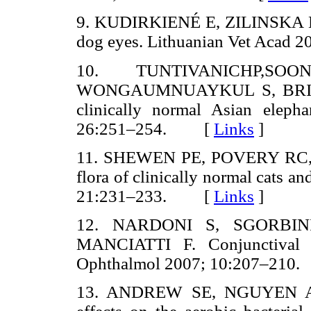
9. KUDIRKIENÉ E, ZILINSKA H,
dog eyes. Lithuanian Vet Aca
10. TUNTIVANICHP,SOO
WONGAUMNUAYKUL S, BRIKSAW
clinically normal Asian elep
26:251–254. [
Links
]
11. SHEWEN PE, POVERY RC, W
flora of clinically normal cats an
21:231–233. [
Links
]
12. NARDONI S, SGORBI
MANCIATTI F. Conjunctival f
Ophthalmol 2007; 10:207–21
13. ANDREW SE, NGUYEN A,