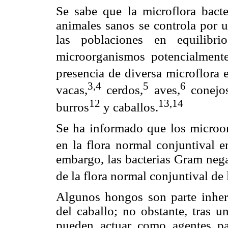
Se sabe que la microflora bacte
animales sanos se controla por 
las poblaciones en equilibr
microorganismos potencialment
presencia de diversa microflora 
3,4
5
6
vacas,
cerdos,
aves,
conejos
12
13,14
burros
y caballos.
Se ha informado que los microo
en la flora normal conjuntival e
embargo, las bacterias Gram nega
de la flora normal conjuntival de 
Algunos hongos son parte inhere
del caballo; no obstante, tras u
pueden actuar como agentes pa