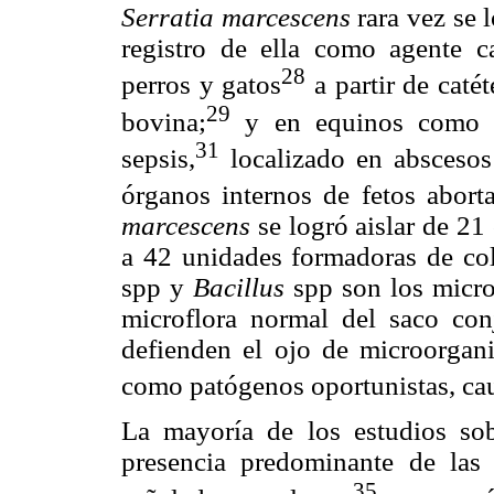
Serratia marcescens
rara vez se 
registro de ella como agente 
28
perros y gatos
a partir de caté
29
bovina;
y en equinos como ag
31
sepsis,
localizado en abscesos
órganos internos de fetos abort
marcescens
se logró aislar de 2
a 42 unidades formadoras de co
spp y
Bacillus
spp son los micr
microflora normal del saco conj
defienden el ojo de microorgani
como patógenos oportunistas, cau
La mayoría de los estudios sob
presencia predominante de las 
35