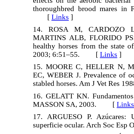
effects on the aerobic bacterial
thoroughbred brood mares in F
[
Links
]
14. ROSA M, CARDOZO L
MARTINS ALB, FLORIDO P
healthy horses from the state o
2003; 6:51–55. [
Links
]
15. MOORE C, HELLER N, 
EC, WEBER J. Prevalence of ocu
stabled horses. Am J Vet Res 
16. GELATT KN. Fundamentos de
MASSON SA, 2003. [
Links
17. ARGUESO P. Azúcares: Un
superficie ocular. Arch Soc E