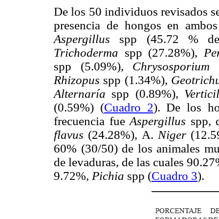
De los 50 individuos revisados s
presencia de hongos en ambos 
Aspergillus
spp (45.72 % del
Trichoderma
spp (27.28%),
Pe
spp (5.09%),
Chrysosporiu
Rhizopus
spp (1.34%),
Geotric
Alternaría
spp (0.89%),
Vertic
(0.59%) (
Cuadro 2
). De los h
frecuencia fue
Aspergillus
spp, 
flavus
(24.28%), A.
Niger
(12.
60% (30/50) de los animales mue
de levaduras, de las cuales 90.2
9.72%,
Pichia
spp (
Cuadro 3
).