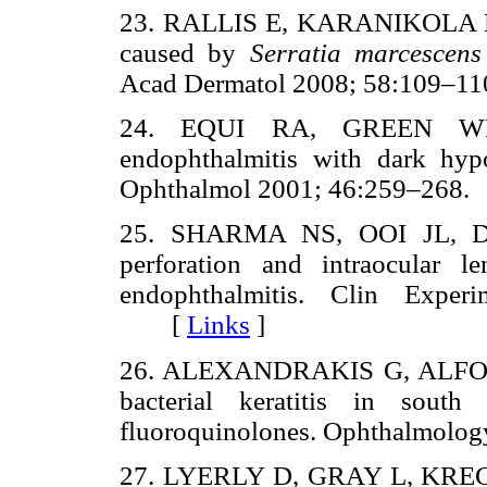
23. RALLIS E, KARANIKOLA E, 
caused by
Serratia marcescen
Acad Dermatol 2008; 58:109
24. EQUI RA, GREEN W
endophthalmitis with dark hyp
Ophthalmol 2001; 46:259–26
25. SHARMA NS, OOI JL, 
perforation and intraocular 
endophthalmitis. Clin Exper
[
Links
]
26. ALEXANDRAKIS G, ALFONS
bacterial keratitis in south
fluoroquinolones. Ophthalmo
27. LYERLY D, GRAY L, KREGER 