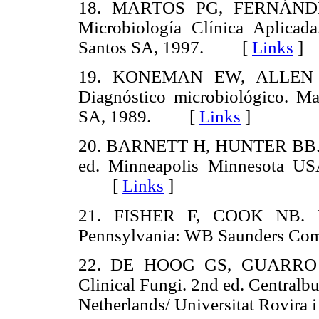
18. MARTOS PG, FERNÁND
Microbiología Clínica Aplicad
Santos SA, 1997. [
Links
]
19. KONEMAN EW, ALLEN
Diagnóstico microbiológico. M
SA, 1989. [
Links
]
20. BARNETT H, HUNTER BB. Illu
ed. Minneapolis Minnesota US
[
Links
]
21. FISHER F, COOK NB. Fu
Pennsylvania: WB Saunders 
22. DE HOOG GS, GUARRO J
Clinical Fungi. 2nd ed. Centralb
Netherlands/ Universitat Rovira