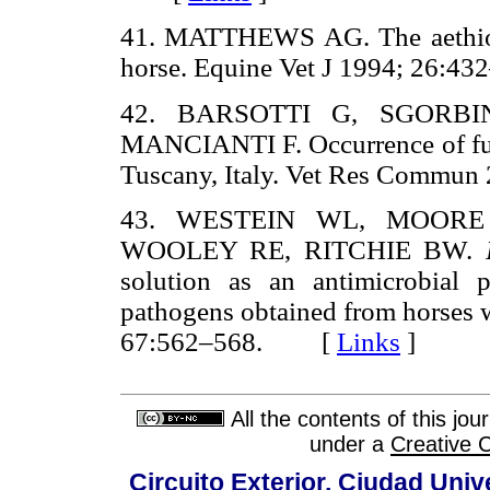
41. MATTHEWS AG. The aethiopat
horse. Equine Vet J 1994; 26
42. BARSOTTI G, SGORB
MANCIANTI F. Occurrence of fung
Tuscany, Italy. Vet Res Comm
43. WESTEIN WL, MOORE
WOOLEY RE, RITCHIE BW.
solution as an antimicrobial p
pathogens obtained from horses w
67:562–568. [
Links
]
All the contents of this jo
under a
Creative 
Circuito Exterior, Ciudad Univ