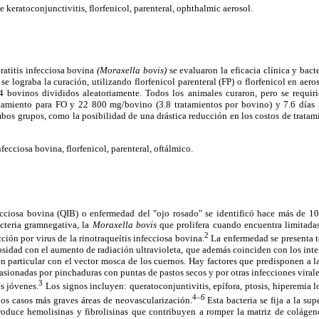
e keratoconjunctivitis, florfenicol, parenteral, ophthalmic aerosol.
eratitis infecciosa bovina
(Moraxella bovis)
se evaluaron la eficacia clínica y bact
 se lograba la curación, utilizando florfenicol parenteral (FP) o florfenicol en aer
64 bovinos divididos aleatoriamente. Todos los animales curaron, pero se requi
tamiento para FO y 22 800 mg/bovino (3.8 tratamientos por bovino) y 7.6 días p
ambos grupos, como la posibilidad de una drástica reducción en los costos de tratam
nfecciosa bovina, florfenicol, parenteral, oftálmico.
ecciosa bovina (QIB) o enfermedad del "ojo rosado" se identificó hace más de 10
acteria gramnegativa, la
Moraxella bovis
que prolifera cuando encuentra limitadas
2
ción por virus de la rinotraqueítis infecciosa bovina.
La enfermedad se presenta t
sidad con el aumento de radiación ultravioleta, que además coinciden con los inte
n particular con el vector mosca de los cuernos. Hay factores que predisponen a l
casionadas por pinchaduras con puntas de pastos secos y por otras infecciones virale
3
s jóvenes.
Los signos incluyen: queratoconjuntivitis, epífora, ptosis, hiperemia l
4–6
os casos más graves áreas de neovascularización.
Esta bacteria se fija a la su
produce hemolisinas y fibrolisinas que contribuyen a romper la matriz de colágen