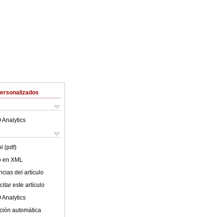
Personalizados
 Analytics
l (pdf)
lo en XML
cias del artículo
itar este artículo
 Analytics
ción automática