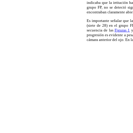
indicaba que la irritación h
grupo FP, no se detectó si
encontraban claramente abier
Es importante señalar que l
(siete de 28) en el grupo F
secuencia de las
Figuras 1
progresión es evidente a pes
cámara anterior del ojo. En l