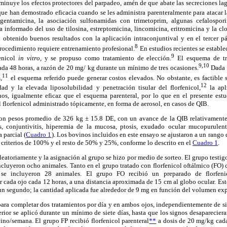
inuye los efectos protectores del parpadeo, amén de que abate las secreciones lag
que han demostrado eficacia cuando se les administra parenteralmente para atacar l
 gentamicina, la asociación sulfonamidas con trimetoprim, algunas cefalospori
a informado del uso de tilosina, estreptomicina, lincomicina, eritromicina y la cl
obtenido buenos resultados con la aplicación intraconjuntival y en el tercer p
8
procedimiento requiere entrenamiento profesional.
En estudios recientes se estable
9
fenicol
in vitro,
y se propuso como tratamiento de elección.
El esquema de tra
9,10
cada 48 horas, a razón de 20 mg/ kg durante un mínimo de tres ocasiones.
Dada l
11
,
el esquema referido puede generar costos elevados. No obstante, es factible 
12
ad y la elevada liposolubilidad y penetración tisular del florfenicol,
la ap
enos, igualmente eficaz que el esquema parenteral, por lo que en el presente estu
el florfenicol administrado tópicamente, en forma de aerosol, en casos de QIB.
on pesos promedio de 326 kg ± 15.8 DE, con un avance de la QIB relativamen
is, conjuntivitis, hiperemia de la mucosa, ptosis, exudado ocular mucopurulent
 parcial (
Cuadro 1
). Los bovinos incluidos en este ensayo se ajustaron a un rango 
criterios de 100% y el resto de 50% y 25%, conforme lo descrito en el
Cuadro 1
.
eatoriamente y la asignación al grupo se hizo por medio de sorteo. El grupo testigo
incluyeron ocho animales. Tanto en el grupo tratado con florfenicol oftálmico (FO)
P) se incluyeron 28 animales. El grupo FO recibió un preparado de florfeni
cada ojo cada 12 horas, a una distancia aproximada de 15 cm al globo ocular. Es
 un segundo; la cantidad aplicada fue alrededor de 9 mg en función del volumen ex
para completar dos tratamientos por día y en ambos ojos, independientemente de s
erior se aplicó durante un mínimo de siete días, hasta que los signos desaparecieran
no/semana. El grupo FP recibió florfenicol parenteral
**
a dosis de 20 mg/kg cada