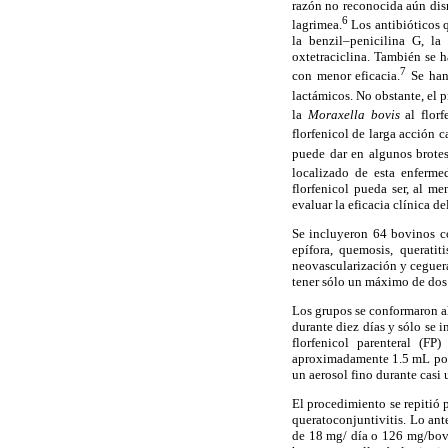
razón no reconocida aún dism
6
lagrimea.
Los antibióticos 
la benzil–penicilina G, la
oxtetraciclina. También se h
7
con menor eficacia.
Se han 
lactámicos. No obstante, el 
la
Moraxella bovis
al flor
florfenicol de larga acción 
puede dar en algunos brotes
localizado de esta enfermed
florfenicol pueda ser, al m
evaluar la eficacia clínica d
Se incluyeron 64 bovinos c
epífora, quemosis, queratit
neovascularización y ceguera
tener sólo un máximo de dos 
Los grupos se conformaron al
durante diez días y sólo se 
florfenicol parenteral (F
aproximadamente 1.5 mL por 
un aerosol fino durante casi
El procedimiento se repitió 
queratoconjuntivitis. Lo ant
de 18 mg/ día o 126 mg/bovi