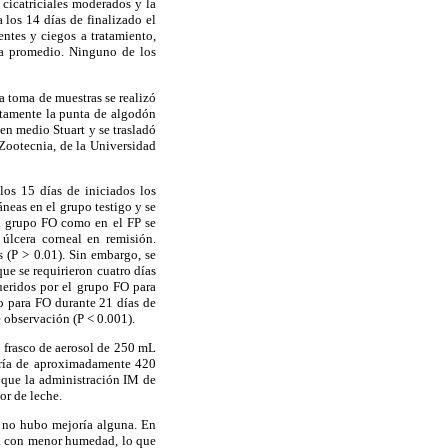
 cicatriciales moderados y la
a los 14 días de finalizado el
ntes y ciegos a tratamiento,
ra promedio. Ninguno de los
a toma de muestras se realizó
etamente la punta de algodón
 en medio Stuart y se trasladó
 Zootecnia, de la Universidad
los 15 días de iniciados los
neas en el grupo testigo y se
 el grupo FO como en el FP se
 úlcera corneal en remisión.
 (P > 0.01). Sin embargo, se
ue se requirieron cuatro días
ueridos por el grupo FO para
o para FO durante 21 días de
 observación (P < 0.001).
n frasco de aerosol de 250 mL
ería de aproximadamente 420
e que la administración IM de
or de leche.
e no hubo mejoría alguna. En
aba con menor humedad, lo que