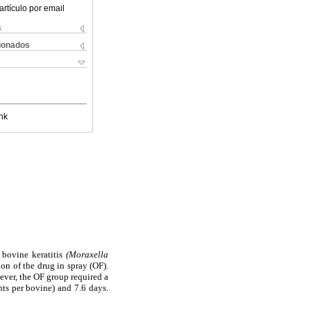
artículo por email
s
cionados
nk
s bovine keratitis
(Moraxella
ion of the drug in spray (OF).
ever, the OF group required a
ts per bovine) and 7.6 days.