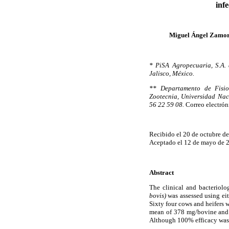
infe
Miguel Ángel Zamor
* PiSA Agropecuaria, S.A. 
Jalisco, México.
** Departamento de Fisio
Zootecnia, Universidad Nac
56 22 59 08.
Correo electrón
Recibido el 20 de octubre d
Aceptado el 12 de mayo de 
Abstract
The clinical and bacteriolog
bovis)
was assessed using eit
Sixty four cows and heifers 
mean of 378 mg/bovine and 1
Although 100% efficacy was 