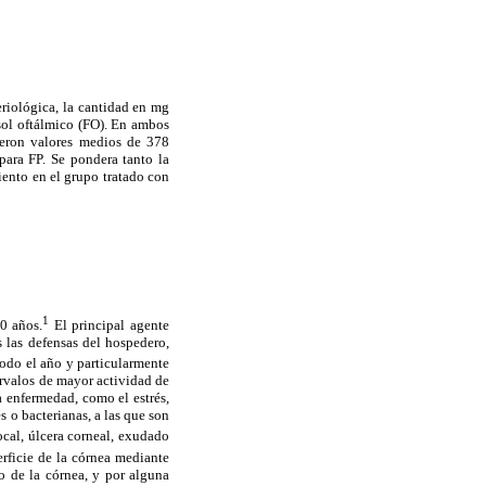
eriológica, la cantidad en mg
osol oftálmico (FO). En ambos
rieron valores medios de 378
ara FP. Se pondera tanto la
iento en el grupo tratado con
1
0 años.
El principal agente
 las defensas del hospedero,
odo el año y particularmente
rvalos de mayor actividad de
a enfermedad, como el estrés,
s o bacterianas, a las que son
ocal, úlcera corneal, exudado
perficie de la córnea mediante
o de la córnea, y por alguna