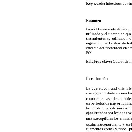
Key words:
Infectious bovin
Resumen
Para el tratamiento de la qu
utilizada y el tiempo en que
tratamientos se utilizaron 
mg/bovino y 12 días de tra
eficacia del florfenicol en 
FO.
Palabras clave:
Queratitis i
Introducción
La queratoconjuntivitis inf
etiológico aislado es una b
como en el caso de una infec
en periodos de mayor lumino
las poblaciones de moscas, e
ojos irritados por lesiones o
más susceptibles los animale
ocular mucopurulento y en l
filamentos cortos y finos; 