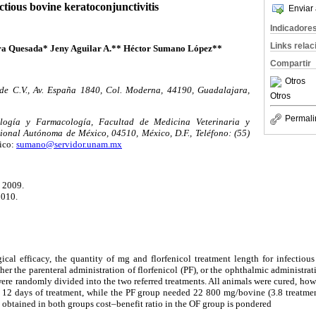
ctious bovine keratoconjunctivitis
Enviar 
Indicadore
Links rela
a Quesada* Jeny Aguilar A.** Héctor Sumano López**
Compartir
Otros
de C.V., Av. España 1840, Col. Moderna, 44190, Guadalajara,
Otros
Permali
logía y Farmacología, Facultad de Medicina Veterinaria y
ional Autónoma de México, 04510, México, D.F., Teléfono: (55)
ico:
sumano@servidor.unam.mx
e 2009.
2010.
ical efficacy, the quantity of mg and florfenicol treatment length for infectiou
her the parenteral administration of florfenicol (PF), or the ophthalmic administrat
were randomly divided into the two referred treatments. All animals were cured, how
2 days of treatment, while the PF group needed 22 800 mg/bovine (3.8 treatmen
obtained in both groups cost–benefit ratio in the OF group is pondered