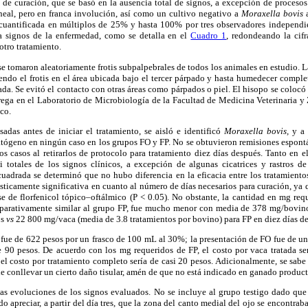
io de curación, que se basó en la ausencia total de signos, a excepción de procesos
rneal, pero en franca involución, así como un cultivo negativo a
Moraxella bovis
 cuantificada en múltiplos de 25% y hasta 100% por tres observadores independie
a signos de la enfermedad, como se detalla en el
Cuadro 1
, redondeando la cif
otro tratamiento.
 se tomaron aleatoriamente frotis subpalpebrales de todos los animales en estudio. L
iendo el frotis en el área ubicada bajo el tercer párpado y hasta humedecer compl
ada. Se evitó el contacto con otras áreas como párpados o piel. El hisopo se colocó
trega en el Laboratorio de Microbiología de la Facultad de Medicina Veterinaria y
co.
adas antes de iniciar el tratamiento, se aisló e identificó
Moraxella bovis,
y a 
patógeno en ningún caso en los grupos FO y FP. No se obtuvieron remisiones espontá
os casos al retirarlos de protocolo para tratamiento diez días después. Tanto en
i totales de los signos clínicos, a excepción de algunas cicatrices y rastros de
uadrada se determinó que no hubo diferencia en la eficacia entre los tratamientos
ísticamente significativa en cuanto al número de días necesarios para curación, ya q
se de florfenicol tópico–oftálmico (P < 0.05). No obstante, la cantidad en mg req
mparativamente similar al grupo FP, fue mucho menor con media de 378 mg/bovin
os
vs
22 800 mg/vaca (media de 3.8 tratamientos por bovino) para FP en diez días de
 fue de 622 pesos por un frasco de 100 mL al 30%; la presentación de FO fue de u
 90 pesos. De acuerdo con los mg requeridos de FP, el costo por vaca tratada s
el costo por tratamiento completo sería de casi 20 pesos. Adicionalmente, se sab
ede conllevar un cierto daño tisular, amén de que no está indicado en ganado product
as evoluciones de los signos evaluados. No se incluye al grupo testigo dado qu
o apreciar, a partir del día tres, que la zona del canto medial del ojo se encontr