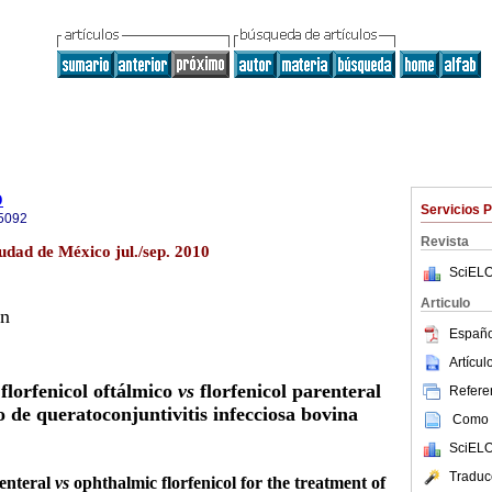
o
Servicios 
5092
Revista
udad de México jul./sep. 2010
SciELO
Articulo
ón
Españo
Artícu
 florfenicol oftálmico
vs
florfenicol parenteral
Referen
o de queratoconjuntivitis infecciosa bovina
Como c
SciELO
Traduc
renteral
vs
ophthalmic florfenicol for the treatment of