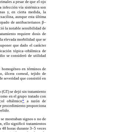
rimales a pesar de que el ojo
a infección vía sistémica son
nas y, en cierta medida, la
oxacilina, aunque esta última
árpado de antibacterianos β–
ció la notable sensibilidad de
tamiento requiere dosis de
a elevada morbilidad que se
suponer que dado el carácter
licación tópica–oftálmica de
dio se consideró de utilidad
te homogéneo en términos de
o, úlcera corneal, tejido de
de severidad que consistió en
 (GT) se dejó sin tratamiento
 como en el grupo tratado con
col oftálmico
*
a razón de
te procedimiento proporciona
pelido.
i se mostraban signos o no de
, ello significó tratamientos
 48 horas durante 3–5 veces