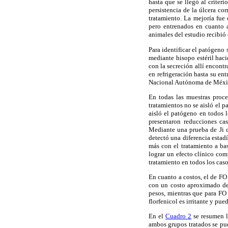
hasta que se llegó al criter
persistencia de la úlcera co
tratamiento. La mejoría fue
pero entrenados en cuanto 
animales del estudio recibió 
Para identificar el patógeno
mediante hisopo estéril hac
con la secreción allí encontr
en refrigeración hasta su en
Nacional Autónoma de Méxi
En todas las muestras proces
tratamientos no se aisló el 
aisló el patógeno en todos l
presentaron reducciones cas
Mediante una prueba de Ji c
detectó una diferencia estad
más con el tratamiento a ba
lograr un efecto clínico co
tratamiento en todos los cas
En cuanto a costos, el de FO
con un costo aproximado de
pesos, mientras que para FO 
florfenicol es irritante y pu
En el
Cuadro 2
se resumen l
ambos grupos tratados se pud