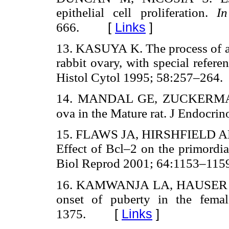
epithelial cell proliferation.
I
[
Links
]
666.
13. KASUYA K. The process of apop
rabbit ovary, with special refer
Histol Cytol 1995; 58:257–264.
14. MANDAL GE, ZUCKERMAN S
ova in the Mature rat. J Endocri
15. FLAWS JA, HIRSHFIELD A
Effect of Bcl–2 on the primordia
Biol Reprod 2001; 64:1153–115
16. KAMWANJA LA, HAUSER ER. 
onset of puberty in the fema
[
Links
]
1375.