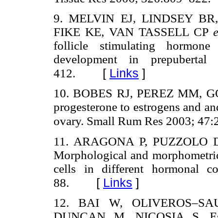
9. MELVIN EJ, LINDSEY BR
FIKE KE, VAN TASSELL CP
follicle stimulating hormone
development in prepubertal
[
Links
]
412.
10. BOBES RJ, PEREZ MM, G
progesterone to estrogens and and
ovary. Small Rum Res 2003; 47:
11. ARAGONA P, PUZZOLO D
Morphological and morphometric 
cells in different hormonal 
[
Links
]
88.
12. BAI W, OLIVEROS–S
DUNCAN M, NICOSIA S. Estro