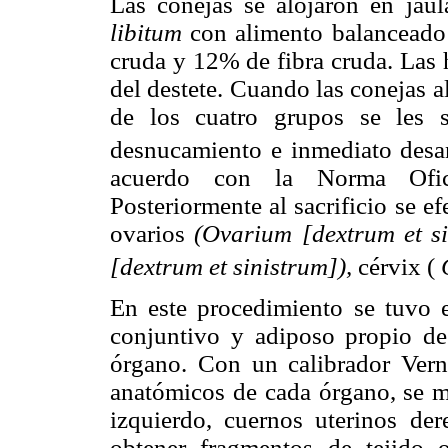
Las conejas se alojaron en jau
libitum
con alimento balanceado
cruda y 12% de fibra cruda. Las 
del destete. Cuando las conejas 
de los cuatro grupos se les sa
desnucamiento e inmediato desan
acuerdo con la Norma Ofi
Posteriormente al sacrificio se 
ovarios
(Ovarium [dextrum et s
[dextrum et sinistrum]),
cérvix (
En este procedimiento se tuvo es
conjuntivo y adiposo propio de
órgano. Con un calibrador Verni
anatómicos de cada órgano, se mi
izquierdo, cuernos uterinos der
obtener fragmentos de tejido 