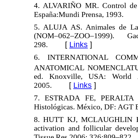
4. ALVARIÑO MR. Control de l
España:Mundi Prensa, 1993.
5. ALUJA AS. Animales de Lab
(NOM–062–ZOO–1999). 
[
Links
]
298.
6. INTERNATIONAL COM
ANATOMICAL NOMENCLATURE. 
ed. Knoxville, USA: World As
[
Links
]
2005.
7. ESTRADA FE, PERALTA Z
Histológicas. México, DF: AGT E
8. HUTT KJ, MCLAUGHLIN EA
activation and follicular develo
Tissue Res 2006; 326:809–822.