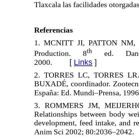
Tlaxcala las facilidades otorgadas
Referencias
1. MCNITT JI, PATTON NM,
th
Production. 8
ed. Danvil
[
Links
]
2000.
2. TORRES LC, TORRES LR. 
BUXADÉ, coordinador. Zootecni
España: Ed. Mundi–Prensa, 1996
3. ROMMERS JM, MEIJERH
Relationships between body wei
development, feed intake, and re
Anim Sci 2002; 80:2036–2042.