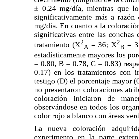
± 0.24 mg/día, mientras que los
significativamente más a razón
mg/día. En cuanto a la coloració
significativas entre las conchas
2
2
tratamiento (X
= 36; X
= 3
A
B
estadísticamente mayores los por
= 0.80, B = 0.78, C = 0.83) resp
0.17) en los tratamientos con i
testigo (D) el porcentaje mayor 
no presentaron coloraciones atri
coloración iniciaron de mane
observándose en todos los orga
color rojo a blanco con áreas verd
La nueva coloración adquiri
experimento en la parte extern