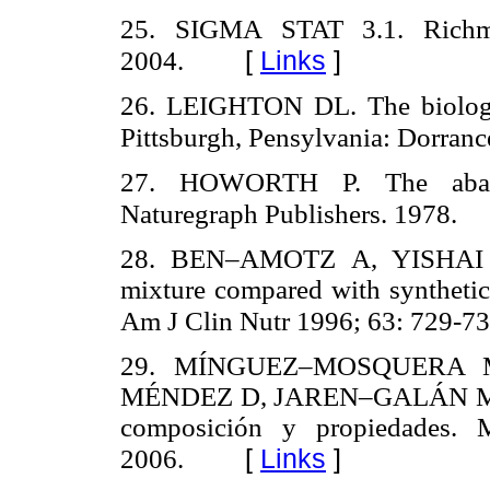
25. SIGMA STAT 3.1. Richm
[
Links
]
2004.
26. LEIGHTON DL. The biology 
Pittsburgh, Pensylvania: Dorran
27. HOWORTH P. The abal
Naturegraph Publishers. 1978.
28. BEN–AMOTZ A, YISHAI L. 
mixture compared with synthetic
Am J Clin Nutr 1996; 63: 729-73
29. MÍNGUEZ–MOSQUERA 
MÉNDEZ D, JAREN–GALÁN M. "Ca
composición y propiedades. M
[
Links
]
2006.