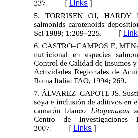
[
Links
]
237.
5. TORRISEN OJ, HARDY R
salmonids carotenoids depositi
[
Link
Sci 1989; 1:209–225.
6. CASTRO–CAMPOS E, MENA LG
nutricional en especies salmo
Control de Calidad de Insumos y
Actividades Regionales de Acuic
Roma Italia: FAO, 1994; 269.
7. ÁLVAREZ–CAPOTE JS. Sustituc
soya e inclusión de aditivos en e
camarón blanco
Litopenaeus s
Centro de Investigaciones 
[
Links
]
2007.