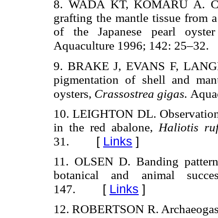
8. WADA KT, KOMARU A. Colo
grafting the mantle tissue from a
of the Japanese pearl oyst
Aquaculture 1996; 142: 25–32.
9. BRAKE J, EVANS F, LANGDON
pigmentation of shell and mant
oysters,
Crassostrea gigas.
Aquac
10. LEIGHTON DL. Observations o
in the red abalone,
Haliotis r
[
Links
]
31.
11. OLSEN D. Banding patter
botanical and animal succ
[
Links
]
147.
12. ROBERTSON R. Archaeogastro