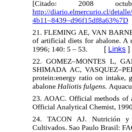
[Citado: 2008 octu
http://diario.elmercurio.cl/det
4b11–8439–d96f15df8a63%7D
21. FLEMING AE, VAN BARNE
of artificial diets for abalone. 
[
Links
]
1996; 140: 5 – 53.
22. GOMEZ–MONTES L, GA
SHIMADA AC, VASQUEZ–PELAE
protein:energy ratio on intake,
abalone
Haliotis fulgens.
Aquacul
23. AOAC. Official methods of 
Official Analytical Chemist, 199
24. TACON AJ. Nutrición y 
Cultivados. Sao Paulo Brasil: FA