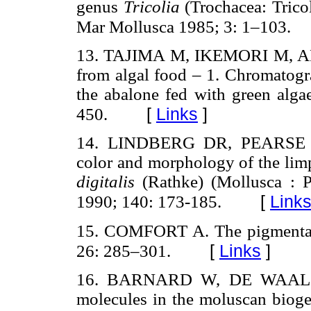
genus
Tricolia
(Trochacea: Trico
Mar Mollusca 1985; 3: 1–103.
13. TAJIMA M, IKEMORI M, ARA
from algal food – 1. Chromatogra
the abalone fed with green alga
[
Links
]
450.
14. LINDBERG DR, PEARSE JS.
color and morphology of the lim
digitalis
(Rathke) (Mollusca : 
[
Link
1990; 140: 173-185.
15. COMFORT A. The pigmentati
[
Links
]
26: 285–301.
16. BARNARD W, DE WAAL D. 
molecules in the moluscan bioge