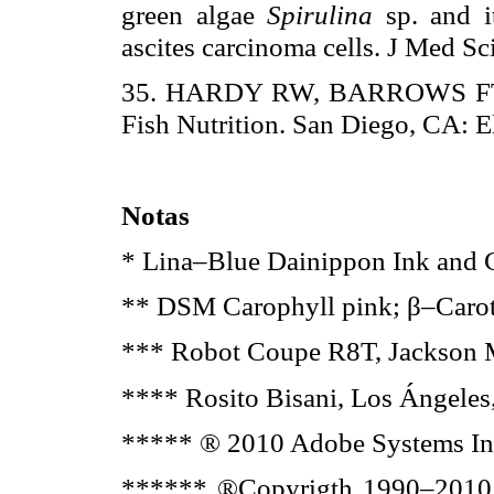
green algae
Spirulina
sp. and i
ascites carcinoma cells. J Med S
35. HARDY RW, BARROWS FT. "D
Fish Nutrition. San Diego, CA: E
Notas
* Lina–Blue Dainippon Ink and C
** DSM Carophyll pink; β–Carote
*** Robot Coupe R8T, Jackson M
**** Rosito Bisani, Los Ángeles
***** ® 2010 Adobe Systems In
****** ®Copyrigth 1990–2010