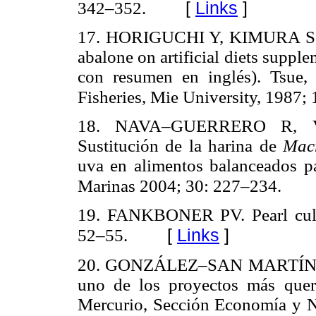
[
Links
]
342–352.
17. HORIGUCHI Y, KIMURA S, U
abalone on artificial diets suppl
con resumen en inglés). Tsue, 
Fisheries, Mie University, 1987;
18. NAVA–GUERRERO R, 
Sustitución de la harina de
Macr
uva en alimentos balanceados p
Marinas 2004; 30: 227–234.
19. FANKBONER PV. Pearl cult
[
Links
]
52–55.
20. GONZÁLEZ–SAN MARTÍN A. C
uno de los proyectos más quer
Mercurio, Sección Economía y Ne