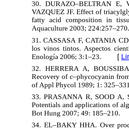
30. DURAZO–BELTRAN E, 
VAZQUEZ JF. Effect of triacylgly
fatty acid composition in tis
Aquaculture 2003; 224:257–270
31. CASSASA F, CATANIA CD. P
los vinos tintos. Aspectos cient
[
Li
Enología 2006; 3:1–23.
32. HERRERA A, BOUSSIB
Recovery of c–phycocyanin fro
of Appl Phycol 1989; 1: 325–331
33. PRASANNA R, SOOD A, 
Potentials and applications of al
Bot Hung 2007; 49: 185–210.
34. EL–BAKY HHA. Over produc