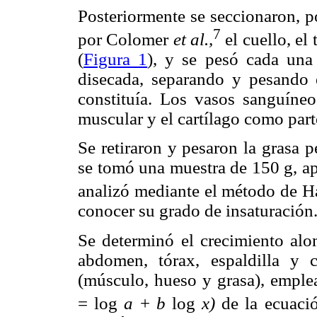
Posteriormente se seccionaron, p
7
por Colomer
et al.,
el cuello, el 
(
Figura 1
), y se pesó cada una
disecada, separando y pesando 
constituía. Los vasos sanguíneo
muscular y el cartílago como parte
Se retiraron y pesaron la grasa 
se tomó una muestra de 150 g, ap
analizó mediante el método de 
conocer su grado de insaturación
Se determinó el crecimiento alom
abdomen, tórax, espaldilla y 
(músculo, hueso y grasa), emple
= log
a
+
b
log
x)
de la ecuaci