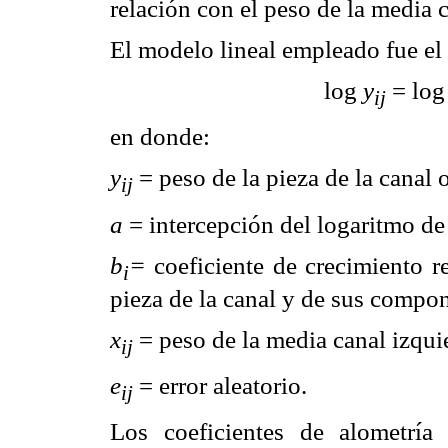
relación con el peso de la media c
El modelo lineal empleado fue el 
log
y
= lo
ij
en donde:
y
= peso de la pieza de la canal 
ij
a
= intercepción del logaritmo de 
b
=
coeficiente de crecimiento r
i
pieza de la canal y de sus compon
x
= peso de la media canal izqui
ij
e
= error aleatorio.
ij
Los coeficientes de alometría