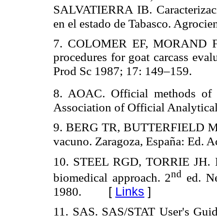
SALVATIERRA IB. Caracterizaci
en el estado de Tabasco. Agrocie
7. COLOMER EF, MORAND FP,
procedures for goat carcass evalu
Prod Sc 1987; 17: 149–159.
8. AOAC. Official methods of 
Association of Official Analytica
9. BERG TR, BUTTERFIELD MR. 
vacuno. Zaragoza, España: Ed. Ac
10. STEEL RGD, TORRIE JH. Prin
nd
biomedical approach. 2
ed. N
[
Links
]
1980.
11. SAS. SAS/STAT User's Guid