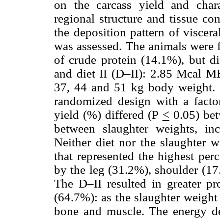
on the carcass yield and chara
regional structure and tissue co
the deposition pattern of viscera
was assessed. The animals were 
of crude protein (14.1%), but di
and diet II (D–II): 2.85 Mcal 
37, 44 and 51 kg body weight. 
randomized design with a facto
yield (%) differed (P
<
0.05) bet
between slaughter weights, in
Neither diet nor the slaughter w
that represented the highest per
by the leg (31.2%), shoulder (1
The D–II resulted in greater p
(64.7%): as the slaughter weight 
bone and muscle. The energy den