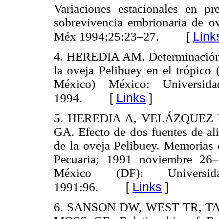
Variaciones estacionales en pre
sobrevivencia embrionaria de o
[
Link
Méx 1994;25:23–27.
4. HEREDIA AM. Determinación d
la oveja Pelibuey en el trópico 
México) México: Universi
[
Links
]
1994.
5. HEREDIA A, VELÁZQUEZ 
GA. Efecto de dos fuentes de ali
de la oveja Pelibuey. Memorias 
Pecuaria; 1991 noviembre 26–
México (DF): Universi
[
Links
]
1991:96.
6. SANSON DW, WEST TR, T