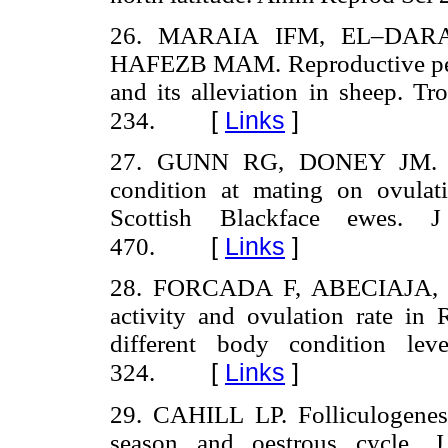
26. MARAIA IFM, EL–DAR
HAFEZB MAM. Reproductive perfor
and its alleviation in sheep. 
[
Links
]
234.
27. GUNN RG, DONEY JM. The
condition at mating on ovulat
Scottish Blackface ewes.
[
Links
]
470.
28. FORCADA F, ABECIAJA, SI
activity and ovulation rate in
different body condition le
[
Links
]
324.
29. CAHILL LP. Folliculogenesi
season and oestrous cycle. 