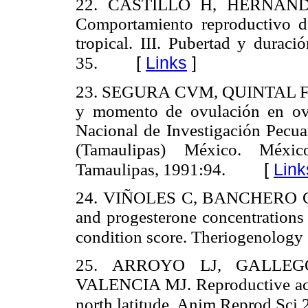
22. CASTILLO H, HERNÁND
Comportamiento reproductivo d
tropical. III. Pubertad y durac
[
Links
]
35.
23. SEGURA CVM, QUINTAL FJA
y momento de ovulación en ov
Nacional de Investigación Pecua
(Tamaulipas) México. Méxi
[
Link
Tamaulipas, 1991:94.
24. VIÑOLES C, BANCHERO G, 
and progesterone concentrations
condition score. Theriogenology
25. ARROYO LJ, GALLEG
VALENCIA MJ. Reproductive acti
north latitude. Anim Reprod Sci