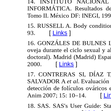
14. INSTITUTO NACIONAL
INFORMÁTICA. Resultados dein
Tomo II. México DF: INEGI, 199
15. RUSSELL A. Body condition 
[
Links
]
93.
16. GONZÁLES DE BULNES LA. D
oveja durante el ciclo sexual y 
doctoral). Madrid (Madrid) Esp
[
Links
]
2000.
17. CONTRERAS SI, DÍAZ T
SALVADOR A
et al.
Evaluación d
detección de folículos ováricos 
[
Li
Anim 2007; 15: 10–14.
18. SAS. SAS's User Guide: Sta