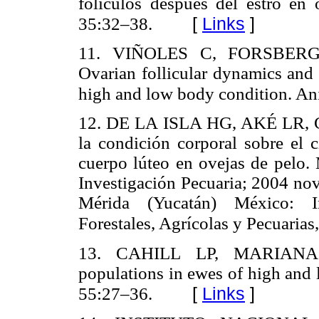
folículos después del estro en
[
Links
]
35:32–38.
11. VIÑOLES C, FORSBER
Ovarian follicular dynamics and 
high and low body condition. A
12. DE LA ISLA HG, AKÉ LR,
la condición corporal sobre el c
cuerpo lúteo en ovejas de pelo
Investigación Pecuaria; 2004 no
Mérida (Yucatán) México: In
Forestales, Agrícolas y Pecuarias
13. CAHILL LP, MARIANA J
populations in ewes of high and 
[
Links
]
55:27–36.