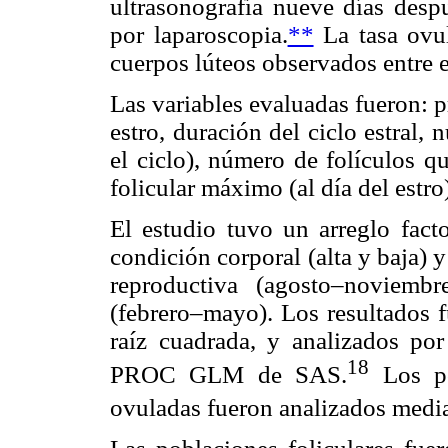
ultrasonografía nueve días desp
por laparoscopia.
**
La tasa ovul
cuerpos lúteos observados entre 
Las variables evaluadas fueron: p
estro, duración del ciclo estral,
el ciclo), número de folículos q
folicular máximo (al día del estro)
El estudio tuvo un arreglo fact
condición corporal (alta y baja) 
reproductiva (agosto–noviemb
(febrero–mayo). Los resultados 
raíz cuadrada, y analizados po
18
PROC GLM de SAS.
Los po
ovuladas fueron analizados media