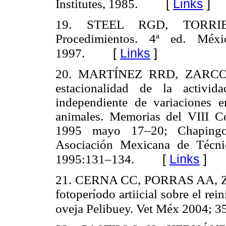
[
Links
]
Institutes, 1985.
19. STEEL RGD, TORRIE JH
Procedimientos. 4ª ed. Méxi
[
Links
]
1997.
20. MARTÍNEZ RRD, ZARCO
estacionalidad de la activi
independiente de variaciones 
animales. Memorias del VIII C
1995 mayo 17–20; Chapingo
Asociación Mexicana de Técnic
[
Links
]
1995:131–134.
21. CERNA CC, PORRAS AA, Z
fotoperíodo artiicial sobre el rei
oveja Pelibuey. Vet Méx 2004; 3