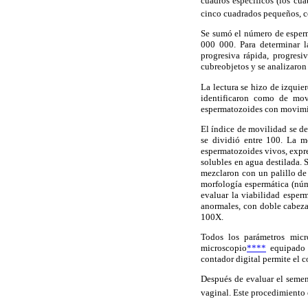
cuadros específicos (los cu
cinco cuadrados pequeños, c
Se sumó el número de esperm
000 000. Para determinar l
progresiva rápida, progresi
cubreobjetos y se analizaron
La lectura se hizo de izquie
identificaron como de mov
espermatozoides con movim
El índice de movilidad se d
se dividió entre 100. La m
espermatozoides vivos, expre
solubles en agua destilada.
mezclaron con un palillo de
morfología espermática (núm
evaluar la viabilidad esper
anormales, con doble cabeza
100X.
Todos los parámetros micr
microscopio
****
equipado 
contador digital permite el 
Después de evaluar el semen
vaginal. Este procedimiento 