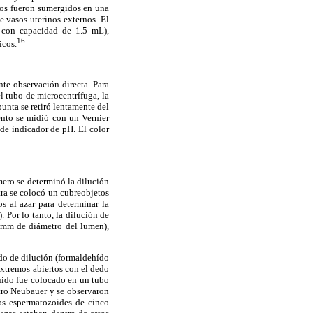
ados fueron sumergidos en una
e vasos uterinos externos. El
y con capacidad de 1.5 mL),
16
icos.
te observación directa. Para
l tubo de microcentrífuga, la
unta se retiró lentamente del
ento se midió con un Vernier
 de indicador de pH. El color
mero se determinó la dilución
tra se colocó un cubreobjetos
 al azar para determinar la
 Por lo tanto, la dilución de
3 mm de diámetro del lumen),
ido de dilución (formaldehído
extremos abiertos con el dedo
uido fue colocado en un tubo
tro Neubauer y se observaron
os espermatozoides de cinco