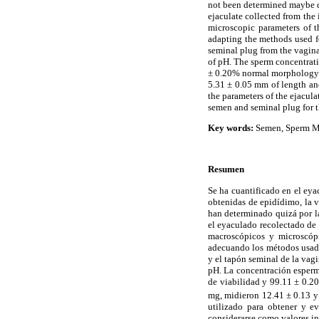
not been determined maybe du
ejaculate collected from the
microscopic parameters of t
adapting the methods used fo
seminal plug from the vagina
of pH. The sperm concentrati
± 0.20% normal morphology.
5.31 ± 0.05 mm of length an
the parameters of the ejaculat
semen and seminal plug for th
Key words:
Semen, Sperm Mo
Resumen
Se ha cuantificado en el eya
obtenidas de epidídimo, la v
han determinado quizá por l
el eyaculado recolectado de 
macroscópicos y microscópi
adecuando los métodos usados
y el tapón seminal de la va
pH. La concentración esperm
de viabilidad y 99.11 ± 0.2
mg, midieron 12.41 ± 0.13 y
utilizado para obtener y ev
considerarse como valores ind