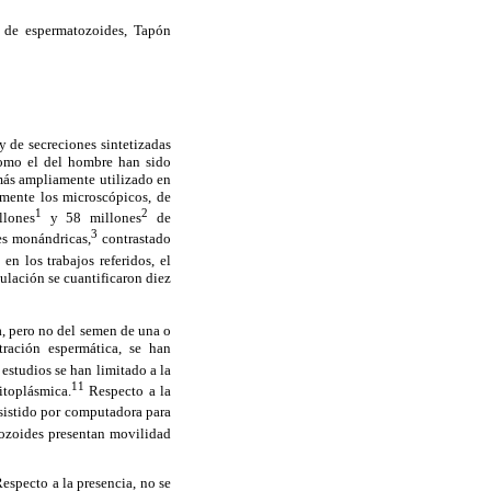
 de espermatozoides, Tapón
 de secreciones sintetizadas
 como el del hombre han sido
 más ampliamente utilizado en
rmente los microscópicos, de
1
2
llones
y 58 millones
de
3
es monándricas,
contrastado
n los trabajos referidos, el
ulación se cuantificaron diez
a, pero no del semen de una o
tración espermática, se han
estudios se han limitado a la
11
itoplásmica.
Respecto a la
sistido por computadora para
tozoides presentan movilidad
especto a la presencia, no se