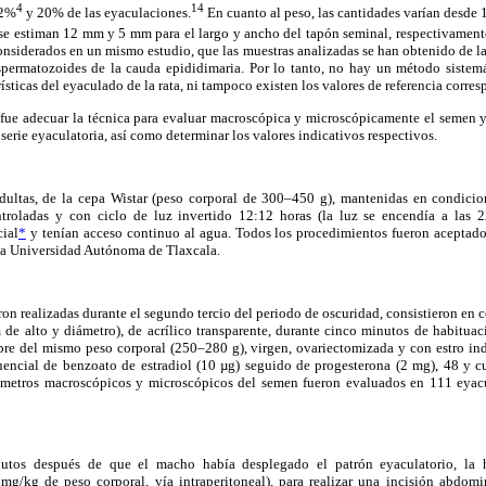
4
14
32%
y 20% de las eyaculaciones.
En cuanto al peso, las cantidades varían desde
se estiman 12 mm y 5 mm para el largo y ancho del tapón seminal, respectivament
onsiderados en un mismo estudio, que las muestras analizadas se han obtenido de 
spermatozoides de la cauda epididimaria. Por lo tanto, no hay un método sistemá
sticas del eyaculado de la rata, ni tampoco existen los valores de referencia corres
o fue adecuar la técnica para evaluar macroscópica y microscópicamente el semen y
erie eyaculatoria, así como determinar los valores indicativos respectivos.
adultas, de la cepa Wistar (peso corporal de 300–450 g), mantenidas en condicio
roladas y con ciclo de luz invertido 12:12 horas (la luz se encendía a las 2
ial
*
y tenían acceso continuo al agua. Todos los procedimientos fueron aceptado
 la Universidad Autónoma de Tlaxcala.
ron realizadas durante el segundo tercio del periodo de oscuridad, consistieron en c
 de alto y diámetro), de acrílico transparente, durante cinco minutos de habitua
pre del mismo peso corporal (250–280 g), virgen, ovariectomizada y con estro ind
uencial de benzoato de estradiol (10 µg) seguido de progesterona (2 mg), 48 y cu
rámetros macroscópicos y microscópicos del semen fueron evaluados en 111 eyac
tos después de que el macho había desplegado el patrón eyaculatorio, la 
mg/kg de peso corporal, vía intraperitoneal), para realizar una incisión abdom