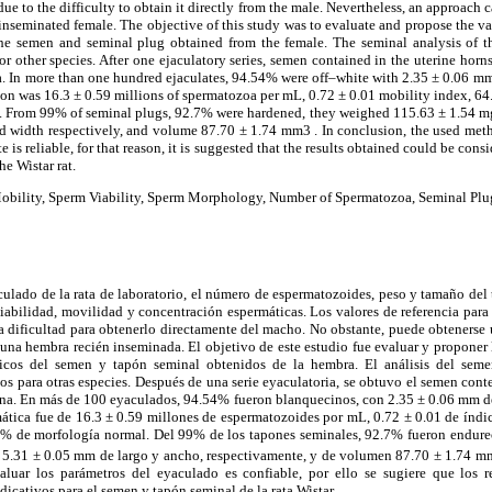
e to the difficulty to obtain it directly from the male. Nevertheless, an approach 
 inseminated female. The objective of this study was to evaluate and propose the v
he semen and seminal plug obtained from the female. The seminal analysis of t
r other species. After one ejaculatory series, semen contained in the uterine horns
. In more than one hundred ejaculates, 94.54% were off–white with 2.35 ± 0.06 mm
on was 16.3 ± 0.59 millions of spermatozoa per mL, 0.72 ± 0.01 mobility index, 64
 From 99% of seminal plugs, 92.7% were hardened, they weighed 115.63 ± 1.54 mg
d width respectively, and volume 87.70 ± 1.74 mm3 . In conclusion, the used meth
e is reliable, for that reason, it is suggested that the results obtained could be cons
e Wistar rat.
bility, Sperm Viability, Sperm Morphology, Number of Spermatozoa, Seminal Plu
culado de la rata de laboratorio, el número de espermatozoides, peso y tamaño del
iabilidad, movilidad y concentración espermáticas. Los valores de referencia para 
a dificultad para obtenerlo directamente del macho. No obstante, puede obtenerse 
una hembra recién inseminada. El objetivo de este estudio fue evaluar y proponer 
cos del semen y tapón seminal obtenidos de la hembra. El análisis del semen
 para otras especies. Después de una serie eyaculatoria, se obtuvo el semen cont
gina. En más de 100 eyaculados, 94.54% fueron blanquecinos, con 2.35 ± 0.06 mm de
ática fue de 16.3 ± 0.59 millones de espermatozoides por mL, 0.72 ± 0.01 de índi
0% de morfología normal. Del 99% de los tapones seminales, 92.7% fueron endure
 5.31 ± 0.05 mm de largo y ancho, respectivamente, y de volumen 87.70 ± 1.74 m
aluar los parámetros del eyaculado es confiable, por ello se sugiere que los 
icativos para el semen y tapón seminal de la rata Wistar.