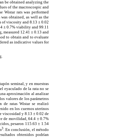
can be obtained analyzing the
alues of the macroscospic and
he Wistar rats was performed
 was obtained, as well as the
 of viscosity and 8.13 ± 0.02
.4 ± 0.7% viability and 99.11
, measured 12.41 ± 0.13 and
od to obtain and to evaluate
idered as indicative values for
g.
 tapón seminal, y en muestras
el eyaculado de la rata no se
una aproximación al analizar
los valores de los parámetros
 de ratas Wistar se realizó
enido en los cuernos uterinos
 viscosidad y 8.13 ± 0.02 de
ce de movilidad, 64.4 ± 0.7%
cidos, pesaron 115.63 ± 1.54
3
m
. En conclusión, el método
resultados obtenidos podrían