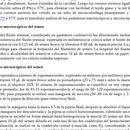
al y distalmente, fueron extraídos de la cavidad. Luego los cuernos uterinos lig
olución salina (0.9%) a 37°C, para eliminar con facilidad el tejido graso y la red d
 cuernos uterinos fue vertido en un tubo de microcentrífuga (transparente 
***
a 37°C para el inmediato análisis de los parámetros macroscópicos y microscóp
os macroscópicos del semen
 del fluido seminal, considerado un parámetro cualitativo) fue determinado median
nsistencia del fluido seminal, expresada en milímetros) se colocó sobre el borde de
ferencia con 0.125 mL de semen fresco, se liberaron 0.60 mL de manera precisa. La p
rífuga para observar la formación del filamento de semen. La longitud del filam
cidez o alcalinidad del semen) se colocaron 10 µL de semen fresco sobre un papel
atamente con los colores estándar impresos.
os microscópicos del semen
espermática (número de espermatozoides, expresado en millones por mililitro), pri
vertieron 10 µL de semen fresco sobre un portaobjetos (25 x 75 mm) y sobre la mues
con el objetivo 20X. El número de espermatozoides se cuantificó en tres campos
n promedio, fue de 93.33 espermatozoides (y el rango de 60–120 espermatozoides).
200; para prepararla se utilizó una manguera de succión (30–40 cm de largo y 
 de la pipeta de dilución (para eritrocitos) Shali.
ndo la manguera hasta la marca 0.5 de la pipeta Shali, después se absorbió el líqu
 manguera fue desconectada y la pipeta se colocó horizontalmente, cubriendo sus 
pipeta se sacudió en forma manual hasta homogeneizar la mezcla. El semen así dil
caron 10 µL del semen diluido en cada una de las dos cuadrículas del hemocitóme
aluación se realizó en la cuadrícula central (conocida como E), considerando l