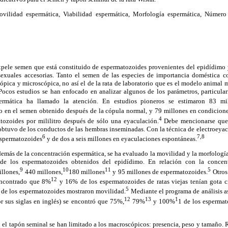
vilidad espermática, Viabilidad espermática, Morfología espermática, Número
xpele semen que está constituido de espermatozoides provenientes del epidídimo y
 sexuales accesorias. Tanto el semen de las especies de importancia doméstica
pica y microscópica, no así el de la rata de laboratorio que es el modelo animal
 Pocos estudios se han enfocado en analizar algunos de los parámetros, particula
permática ha llamado la atención. En estudios pioneros se estimaron 83 mi
ro en el semen obtenido después de la cópula normal, y 79 millones en condicion
4
ozoides por mililitro después de sólo una eyaculación.
Debe mencionarse que e
obtuvo de los conductos de las hembras inseminadas. Con la técnica de electroeyac
6
7,8
espermatozoides
y de dos a seis millones en eyaculaciones espontáneas.
demás de la concentración espermática, se ha evaluado la movilidad y la morfologí
 de los espermatozoides obtenidos del epidídimo. En relación con la concen
9
10
11
5
illones,
440 millones,
180 millones
y 95 millones de espermatozoides.
Otros 
12
 encontrado que 8%
y 16% de los espermatozoides de ratas viejas tenían gota c
5
de los espermatozoides mostraron movilidad.
Mediante el programa de análisis a
12
13
1
r sus siglas en inglés) se encontró que 75%,
79%
y 100%
1 de los esperma
el tapón seminal se han limitado a los macroscópicos: presencia, peso y tamaño. R