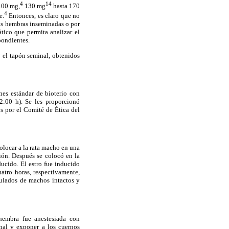
4
14
 100 mg,
130 mg
hasta 170
4
e.
Entonces, es claro que no
las hembras inseminadas o por
tico que permita analizar el
pondientes.
 el tapón seminal, obtenidos
nes estándar de bioterio con
2:00 h). Se les proporcionó
s por el Comité de Ética del
olocar a la rata macho en una
ción. Después se colocó en la
ucido. El estro fue inducido
atro horas, respectivamente,
ulados de machos intactos y
hembra fue anestesiada con
inal y exponer a los cuernos