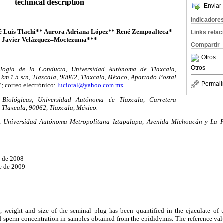
technical description
Enviar 
Indicadore
sé Luis Tlachi** Aurora Adriana López** René Zempoalteca*
Links rela
Javier Velázquez–Moctezuma***
Compartir
Otros
Otros
ología de la Conducta, Universidad Autónoma de Tlaxcala,
km 1.5 s/n, Tlaxcala, 90062, Tlaxcala, México, Apartado Postal
Permali
7;
correo electrónico:
lucioral@yahoo.com.mx
.
 Biológicas, Universidad Autónoma de Tlaxcala, Carretera
, Tlaxcala, 90062, Tlaxcala, México.
, Universidad Autónoma Metropolitana–Iztapalapa, Avenida Michoacán y La Pu
e de 2008
e de 2009
 weight and size of the seminal plug has been quantified in the ejaculate of t
d sperm concentration in samples obtained from the epididymis. The reference valu