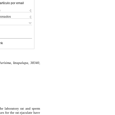
artículo por email
s
cionados
nk
rísima, Iztapalapa, 38340,
he laboratory rat and sperm
es for the rat ejaculate have