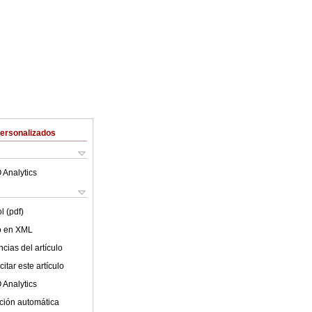
Personalizados
 Analytics
l (pdf)
lo en XML
cias del artículo
itar este artículo
 Analytics
ción automática