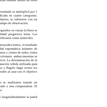
ezas estaban dentro de estos
esultado se multiplicó por 1
icada en cuatro categorías:
bjetos, se cubrieron con un
 campo de observación.
egundos en cruzar la línea se
idad progresiva lenta. Los
ntificaron como inmóviles.
ozoides lentos, el resultado
idad espermática (número de
ina y citrato de sodio, todos
colorante, ambas muestras se
ivos. La determinación de la
ración teñida utilizada para
oz y flagelo largo
versus
los
ides al azar con el objetivo
ás se analizaron usando un
tado a una computadora. El
a.
o longitudinalmente la pared