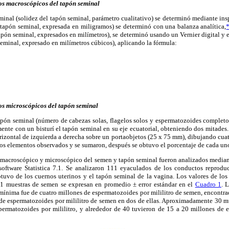
os macroscópicos del tapón seminal
minal (solidez del tapón seminal, parámetro cualitativo) se determinó mediante inspe
 tapón seminal, expresada en miligramos) se determinó con una balanza analítica,
apón seminal, expresados en milímetros), se determinó usando un Vernier digital y
eminal, expresado en milímetros cúbicos), aplicando la fórmula:
os microscópicos del tapón seminal
apón seminal (número de cabezas solas, flagelos solos y espermatozoides completos
mente con un bisturí el tapón seminal en su eje ecuatorial, obteniendo dos mitades. 
rizontal de izquierda a derecha sobre un portaobjetos (25 x 75 mm), dibujando cuat
 los elementos observados y se sumaron, después se obtuvo el porcentaje de cada un
macroscópico y microscópico del semen y tapón seminal fueron analizados mediante
 software Statistica 7.1. Se analizaron 111 eyaculados de los conductos reprodu
tuvo de los cuernos uterinos y el tapón seminal de la vagina. Los valores de lo
1 muestras de semen se expresan en promedio ± error estándar en el
Cuadro 1
. 
 mínima fue de cuatro millones de espermatozoides por mililitro de semen, encontra
de espermatozoides por mililitro de semen en dos de ellas. Aproximadamente 30 m
permatozoides por mililitro, y alrededor de 40 tuvieron de 15 a 20 millones de e