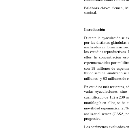
Palabras clave:
Semen, Mo
seminal.
Introducción
Durante la eyaculación se e
por las distintas glándulas
analizados en forma macroscó
los estudios reproductivos.
ellos la concentración es
espermatozoides por mililit
con 18 millones de espermat
fluido seminal analizado se 
5
millones
y 63 millones de 
En estudios más recientes, a
varias eyaculaciones, sino
cuantificado de 152 a 230 m
morfología en ellos, se ha
movilidad espermática, 23% 
analizar el semen (CASA, po
progresiva.
Los parámetros evaluados en 