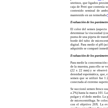
uterinos, que ligados proxim
caja de Petri que contenía s
contenido seminal de ambos
mantenido en un termobaño
Evaluación de los parámetr
El color del semen (aspecto
determinar la viscosidad (co
punta de una pipeta de trans
borde del tubo de microcent
digital. Para medir el pH (a
adquirido se comparó inmedi
Evaluación de los parámetr
Para medir la concentración 
de la muestra, para ello se 
(22 x 22 mm) y se observó 
densidad espermática, que, e
semen que se utilizó fue 1:
conectada al extremo superior
Se succionó semen fresco usa
a 2%) hasta la marca 101. La
pulgar y el dedo medio. La 
de microcentrífuga. Se colo
con el objetivo 20X. La ev