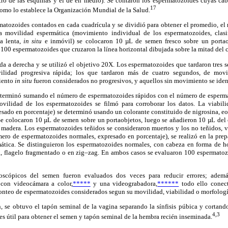
atro de las esquinas y el de en medio). Se contaron los espermatozoides cuyas cab
17
omo lo establece la Organización Mundial de la Salud.
atozoides contados en cada cuadrícula y se dividió para obtener el promedio, el r
a movilidad espermática (movimiento individual de los espermatozoides, clasif
va lenta,
in situ
e inmóvil) se colocaron 10 µL de semen fresco sobre un portao
 100 espermatozoides que cruzaron la línea horizontal dibujada sobre la mitad del
rda a derecha y se utilizó el objetivo 20X. Los espermatozoides que tardaron tres s
ilidad progresiva rápida; los que tardaron más de cuatro segundos, de movil
iento
in situ
fueron considerados no progresivos, y aquellos sin movimiento se ide
eterminó sumando el número de espermatozoides rápidos con el número de espermat
ovilidad de los espermatozoides se filmó para corroborar los datos. La viabil
sado en porcentaje) se determinó usando un colorante constituido de nigrosina, eos
 Se colocaron 10 µL de semen sobre un portaobjetos, luego se añadieron 10 µL del 
 madera. Los espermatozoides teñidos se consideraron muertos y los no teñidos, v
ero de espermatozoides normales, expresado en porcentaje), se realizó en la prepa
mática. Se distinguieron los espermatozoides normales, con cabeza en forma de h
, flagelo fragmentado o en zig–zag. En ambos casos se evaluaron 100 espermatozo
oscópicos del semen fueron evaluados dos veces para reducir errores; adem
con videocámara a color,
*****
y una videograbadora,
******
todo ello conec
conteo de espermatozoides considerados segun su movilidad, viabilidad o morfologí
, se obtuvo el tapón seminal de la vagina separando la sínfisis púbica y cortand
4,3
es útil para obtener el semen y tapón seminal de la hembra recién inseminada.