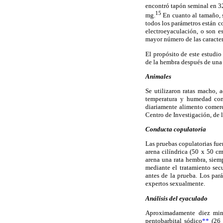
encontró tapón seminal en 
15
mg.
En cuanto al tamaño, 
todos los parámetros están c
electroeyaculación, o son e
mayor número de las caracterí
El propósito de este estudi
de la hembra después de una s
Animales
Se utilizaron ratas macho, 
temperatura y humedad cont
diariamente alimento comerc
Centro de Investigación, de
Conducta copulatoria
Las pruebas copulatorias fue
arena cilíndrica (50 x 50 cm
arena una rata hembra, siem
mediante el tratamiento sec
antes de la prueba. Los pa
expertos sexualmente.
Análisis del eyaculado
Aproximadamente diez minu
pentobarbital sódico
**
(26 