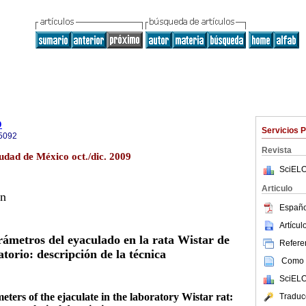
o
Servicios 
5092
Revista
udad de México oct./dic. 2009
SciELO
Articulo
ón
Españo
Artícu
arámetros del eyaculado en la rata Wistar de
Referen
atorio: descripción de la técnica
Como c
SciELO
eters of the ejaculate in the laboratory Wistar rat:
Traduc