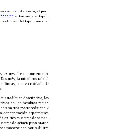
cción táctil directa, el peso
*******
el tamaño del tapón
 el volumen del tapón seminal
, expresados en porcentaje).
Después, la mitad rostral del
ro líneas, se tuvo cuidado de
o.
 estadística descriptiva, las
ctivos de las hembras recién
s parámetros macroscópicos y
La concentración espermática
da en tres muestras de semen,
uestras de semen presentaron
spermatozoides por mililitro