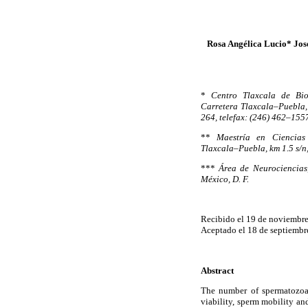
Rosa Angélica Lucio* Jo
*
Centro Tlaxcala de Bi
Carretera Tlaxcala–Puebla, 
264, telefax: (246) 462–155
**
Maestría en Ciencias
Tlaxcala–Puebla, km 1.5 s/n
***
Área de Neurociencias
México, D. F.
Recibido el 19 de noviembr
Aceptado el 18 de septiembr
Abstract
The number of spermatozoa,
viability, sperm mobility an