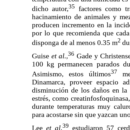
35
dicho autor,
factores como tr
hacinamiento de animales y mezc
producen incremento en la incide
por lo que recomienda que cada
2
disponga de al menos 0.35 m
du
36
Guise
et al.,
Gade y Christens
100 kg permanecen parados dura
37
Asimismo, estos últimos
men
Dinamarca, proveer espacio ad
disminución de los daños en la 
estrés, como creatinfosfoquinasa,
durante temperaturas muy caluro
para acostarse sin que yazcan uno
39
Lee
et al.
estudiaron 57 cerd