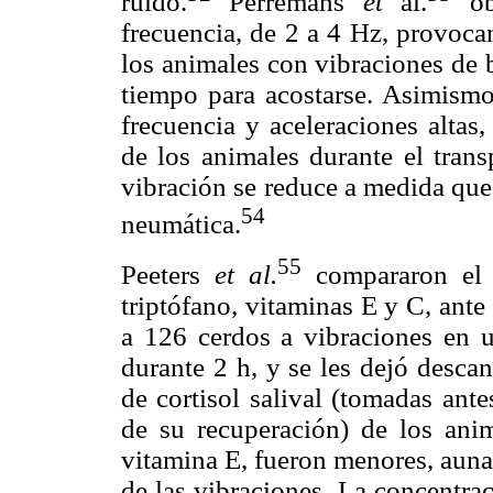
ruido.
Perremans
et
al.
obs
frecuencia, de 2 a 4 Hz, provoca
los animales con vibraciones de 
tiempo para acostarse. Asimismo
frecuencia y aceleraciones altas
de los animales durante el trans
vibración se reduce a medida que
54
neumática.
55
Peeters
et al.
compararon el 
triptófano, vitaminas E y C, ant
a 126 cerdos a vibraciones en u
durante 2 h, y se les dejó desca
de cortisol salival (tomadas ant
de su recuperación) de los ani
vitamina E, fueron menores, auna
de las vibraciones. La concentrac