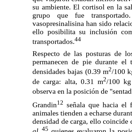
su ambiente. El cortisol en la sa
grupo que fue transportado
vasopresinalisina han sido relaci
ello posibilita su inclusión c
44
transportados.
Respecto de las posturas de lo
permanecen de pie durante el 
2
densidades bajas (0.39 m
/100 k
2
de carga: alta, 0.31 m
/100 kg
observa en la posición de "sentad
12
Grandin
señala que hacia el fi
animales tienden a echarse durant
densidad de carga, ello coincide
45
al.,
quienes evaluaron la posic