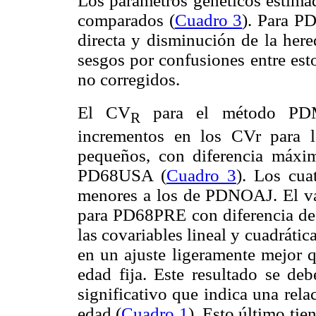
Los parámetros genéticos estimad
comparados (
Cuadro 3
). Para P
directa y disminución de la here
sesgos por confusiones entre est
no corregidos.
El CV
para el método P
R
incrementos en los CVr para l
pequeños, con diferencia máx
PD68USA (
Cuadro 3
). Los cua
menores a los de PDNOAJ. El 
para PD68PRE con diferencia de 
las covariables lineal y cuadrátic
en un ajuste ligeramente mejor q
edad fija. Este resultado se deb
significativo que indica una rela
edad (
Cuadro 1
). Esto último tie