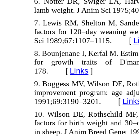
6. Notter DR, Swiger LA, Har
lamb weight. J Anim Sci 1975;4
7. Lewis RM, Shelton M, Sande
factors for 120–day weaning we
[
L
Sci 1989;67:1107–1115.
8. Bounjenane I, Kerfal M. Estim
for growth traits of D'm
[
Links
]
178.
9. Boggess MV, Wilson DE, Roth
improvement program: age adj
[
Link
1991;69:3190–3201.
10. Wilson DE, Rothschild MF
factors for birth weight and 30
in sheep. J Anim Breed Genet 1