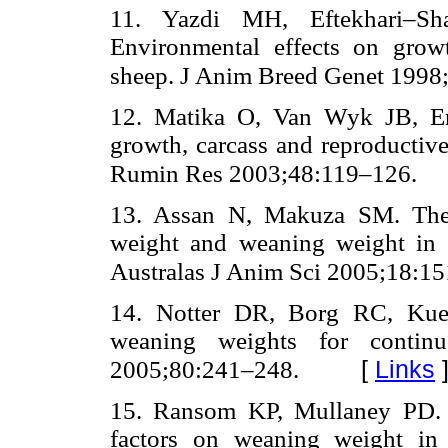
11. Yazdi MH, Eftekhari–Sh
Environmental effects on growt
sheep. J Anim Breed Genet 1998
12. Matika O, Van Wyk JB, Er
growth, carcass and reproductive
Rumin Res 2003;48:119–126.
13. Assan N, Makuza SM. The e
weight and weaning weight in 
Australas J Anim Sci 2005;18:1
14. Notter DR, Borg RC, Kue
weaning weights for contin
[
Links
2005;80:241–248.
15. Ransom KP, Mullaney PD. 
factors on weaning weight i