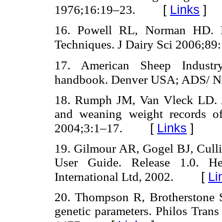
[
Links
]
1976;16:19–23.
16. Powell RL, Norman HD. M
Techniques. J Dairy Sci 2006;8
17. American Sheep Industry
handbook. Denver USA; ADS/ Ni
18. Rumph JM, Van Vleck LD. A
and weaning weight records of
[
Links
]
2004;3:1–17.
19. Gilmour AR, Gogel BJ, Cul
User Guide. Release 1.0. 
[
Li
International Ltd, 2002.
20. Thompson R, Brotherstone S
genetic parameters. Philos Tra