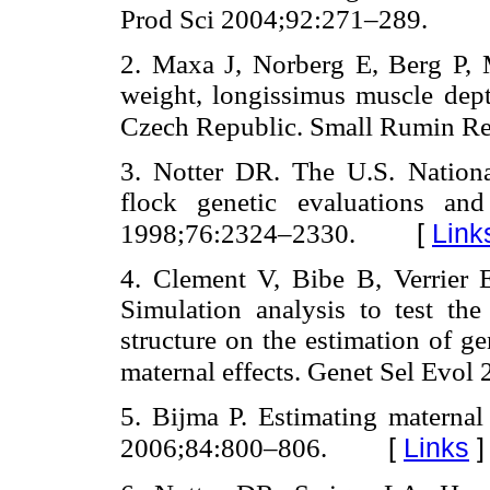
Prod Sci 2004;92:271–289.
2. Maxa J, Norberg E, Berg P, 
weight, longissimus muscle dept
Czech Republic. Small Rumin R
3. Notter DR. The U.S. Nation
flock genetic evaluations an
[
Link
1998;76:2324–2330.
4. Clement V, Bibe B, Verrier
Simulation analysis to test th
structure on the estimation of ge
maternal effects. Genet Sel Evo
5. Bijma P. Estimating maternal 
[
Links
]
2006;84:800–806.