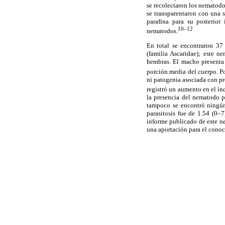
se recolectaron los nematodo
se transparentaron con una 
parafina para su posterior
10–12
nematodos.
En total se encontraron 37
(familia Ascaridae); este n
hembras. El macho presenta 
porción media del cuerpo. 
ni patogenia asociada con pr
registró un aumento en el índ
la presencia del nematodo 
tampoco se encontró ningún 
parasitosis fue de 1.54 (0–
informe publicado de este ne
una aportación para el conoc