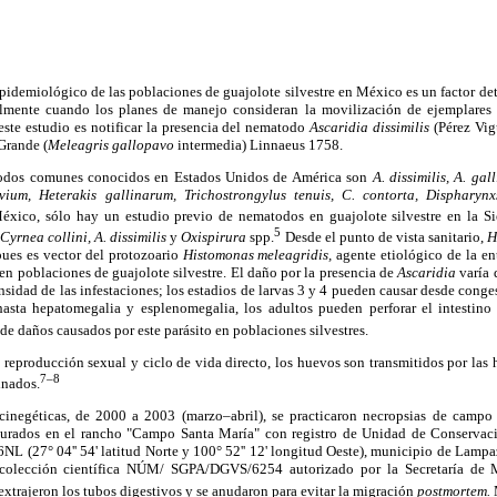
 epidemiológico de las poblaciones de guajolote silvestre en México es un factor de
ialmente cuando los planes de manejo consideran la movilización de ejemplares
este estudio es notificar la presencia del nematodo
Ascaridia dissimilis
(Pérez Vig
Grande (
Meleagris gallopavo
intermedia) Linnaeus 1758.
odos comunes conocidos en Estados Unidos de América son
A. dissimilis, A. gal
vium, Heterakis gallinarum, Trichostrongylus tenuis, C. contorta, Dispharyn
xico, sólo hay un estudio previo de nematodos en guajolote silvestre en la Sie
5
ó
Cyrnea collini, A. dissimilis
y
Oxispirura
spp.
Desde el punto de vista sanitario,
H
pues es vector del protozoario
Histomonas meleagridis,
agente etiológico de la en
n poblaciones de guajolote silvestre. El daño por la presencia de
Ascaridia
varía 
nsidad de las infestaciones; los estadios de larvas 3 y 4 pueden causar desde conge
asta hepatomegalia y esplenomegalia, los adultos pueden perforar el intestino o
e daños causados por este parásito en poblaciones silvestres.
 reproducción sexual y ciclo de vida directo, los huevos son transmitidos por las 
7–
8
inados.
cinegéticas, de 2000 a 2003 (marzo–abril), se practicaron necropsias de campo 
turados en el rancho "Campo Santa María" con registro de Unidad de Conservac
27° 04'' 54' latitud Norte y 100° 52'' 12' longitud Oeste), municipio de Lampa
colección científica NÚM/ SGPA/DGVS/6254 autorizado por la Secretaría de
trajeron los tubos digestivos y se anudaron para evitar la migración
postmortem.