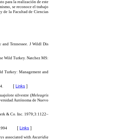
o para la realización de este
mismo, se reconoce el trabajo
 y de la Facultad de Ciencias
 and Tennessee. J Wildl Dis
The Wild Turkey. Natchez MS:
Wild Turkey: Management and
4.
[
Links
]
ajolote silvestre (
Meleagris
Universidad Autónoma de Nuevo
erk & Co. Inc. 1979;3:1122–
1994
[
Links
]
s associated with
Ascaridia