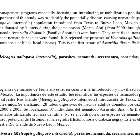
 management programs especially focusing on introducing or mobilization popula
ortance of this study was to identify the potentially disease–causing nematode sp
llopavo
intermedia) population introduced from Texas to Nuevo Leon, Mexico t
ales donated by hunters during the game season (March–April) from 2000 throug
ematode
Ascaridia dissimilis
(Family: Ascaridae) were found. They were fixed, tra
ther nematode species were found. It is rejected the presence of
Heterakis galli
tomonosis or black head disease). This is the first report of
Ascaridia dissimilis
f
eleagris gallopavo intermedia
), parasites, nematode, secernentea, ascaridae
programas de manejo de fauna silvestre, en cuanto a la introducción y movilizació
éxico. La importancia de este estudio fue identificar las especies de nematodos
silvestre Río Grande (
Meleagris gallopavo
intermedia) introducida de Texas, 
iez años. Se analizaron 28 tubos digestivos de machos adultos donados por caz
e 2000 a 2003. Se localizaron 37 individuos del nematodo
Ascaridia dissimilis
(F
ontados utilizando técnicas de rutina. No se encontraron otras especies de nemato
isor potencial de Histomona meleagridis (Histomonosis o Cabeza negra). Este es e
vestre Río Grande de Nuevo León, México.
lvestre (
Meleagris gallopavo intermedia
), parásitos, nematoda, secernentea, a