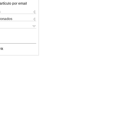
artículo por email
s
cionados
nk