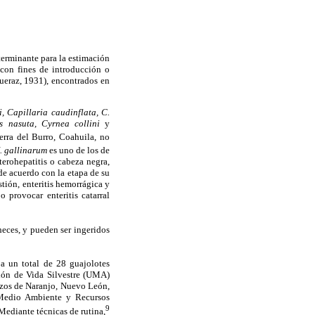
terminante para la estimación
 con fines de introducción o
ueraz, 1931), encontrados en
li, Capillaria caudinflata, C.
xs nasuta, Cyrnea collini
y
rra del Burro, Coahuila, no
. gallinarum
es uno de los de
terohepatitis o cabeza negra,
de acuerdo con la etapa de su
stión, enteritis hemorrágica y
 provocar enteritis catarral
heces, y pueden ser ingeridos
a un total de 28 guajolotes
ión de Vida Silvestre (UMA)
zos de Naranjo, Nuevo León,
 Medio Ambiente y Recursos
9
Mediante técnicas de rutina,