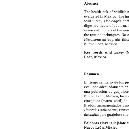
Abstract
The health risk of wildlife
evaluated in Mexico. The imp
wild turkey (
Meleagris ga
digestive tracts of adult m
seven individuals of the n
the routine techniques. No o
Histomona meleagridis
(his
Nuevo Leon, Mexico.
Key words: wild turkey (
M
Leon, Mexico.
Resumen
El riesgo sanitario de los 
evaluado adecuadamente en M
una población de guajolote 
Nuevo León, México, hace d
cinegética (marzo–abril) d
fijados, transparentados y m
Heterakis gallinarum,
transm
dissimilis
para guajolote sil
Palabras clave: guajolote si
Nuevo León, México.