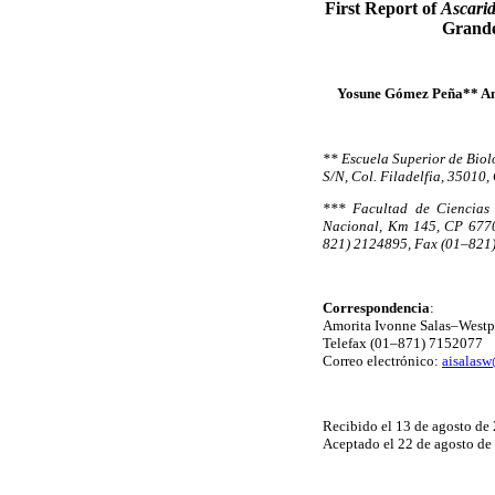
First Report of
Ascarid
Grand
Yosune Gómez Peña** Am
** Escuela Superior de Biol
S/N, Col. Filadelfia, 35010
*** Facultad de Ciencias 
Nacional, Km 145, CP 67700
821) 2124895, Fax (01–821)
Correspondencia
:
Amorita Ivonne Salas–Westp
Telefax (01–871) 7152077
Correo electrónico:
aisalas
Recibido el 13 de agosto de
Aceptado el 22 de agosto de