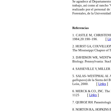
Se agradece al Departamento 
trabajo, así como al rancho 
realizado por el personal de
Forestales, de la Universid
Referencias
1. CASTLE M, CHRISTENSEN B
1984;20:190–196.
[
Li
2. HURST GA, COUVILLION CE.
The Mississippi Chapter of 
3. DAVIDSON WR, WENTWORTH 
Biology. Pennsylvania: Sta
4. SASSEVILLE V, MILLER B.
5. SALAS–WESTPHAL AI. Análi
gallopavo
) de la Sierra del
León, 2000.
[
Links
]
6. MERCK & CO., INC. The M
1125
[
Links
]
7. QUIROZ RH. Parasitología
8. NORTON RA, HOPKINS BA