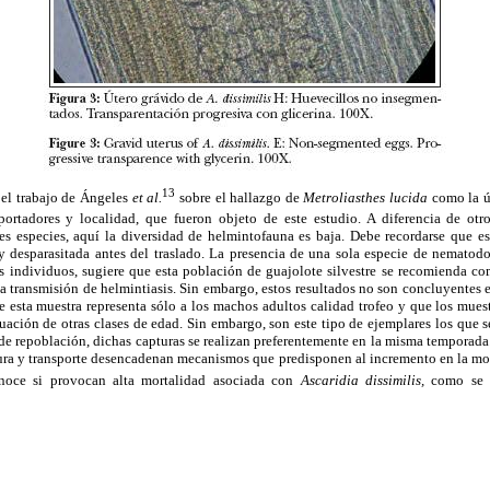
13
el trabajo de Ángeles
et al.
sobre el hallazgo de
Metroliasthes lucida
como la ú
rtadores y localidad, que fueron objeto de este estudio. A diferencia de otro
es especies, aquí la diversidad de helmintofauna es baja. Debe recordarse que e
y desparasitada antes del traslado. La presencia de una sola especie de nematodo
tos individuos, sugiere que esta población de guajolote silvestre se recomienda 
la transmisión de helmintiasis. Sin embargo, estos resultados no son concluyentes en
e esta muestra representa sólo a los machos adultos calidad trofeo y que los mues
luación de otras clases de edad. Sin embargo, son este tipo de ejemplares los que s
de repoblación, dichas capturas se realizan preferentemente en la misma temporada.
ura y transporte desencadenan mecanismos que predisponen al incremento en la morb
noce si provocan alta mortalidad asociada con
Ascaridia dissimilis,
como se 