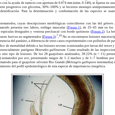
s con la ayuda de tamices con apertura de 0.074 mm (núm. 0.149), se fijaron en un
serie progresiva con glicerina, 30%–100% y se hicieron montajes semipermanentes
 identificación. Para la determinación y conformación de las especies se usa
 nematodos, cuyas descripciones morfológicas coincidieron con las del
género 
ematodo presenta tres labios, esófago muscular (
Figura 1
), de 35–45 mm en los
espículas desiguales y ventosa precloacal con borde quitinoso (
Figura 2
). La he
7
10
Poseen huevos no segmentados (
Figura 3
).
,
No se encontraron lesiones macroscóp
esencia del parásito, a diferencia de otros casos experimentales con polluelos de pa
ice de mortalidad debido a las lesiones severas ocasionadas por larvas del tercer y 
potencialmente patógeno
Heterakis gallinarum.
Como resultado de las inspeccione
otro tipo de lesiones. De los 28 guajolotes analizados, 39.22% (n = 11) presen
7) nematodos por ave, presentando rangos de 1–2 machos y de 1–7 hembras por p
matodo para el guajolote silvestre Río Grande (
Meleagris gallopavo
intermedia) 
imiento del perfil epidemiológico de esta especie de importancia cinegética.