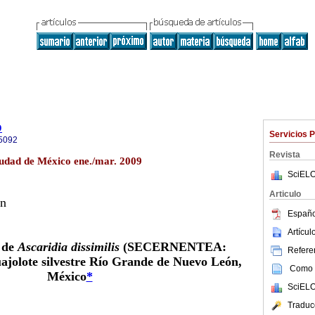
o
Servicios 
5092
Revista
iudad de México ene./mar. 2009
SciELO
Articulo
ón
Españo
Artícu
 de
Ascaridia dissimilis
(SECERNENTEA:
Referen
jolote
silvestre Río Grande de Nuevo León,
Como c
México
*
SciELO
Traduc