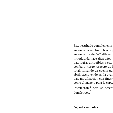
Este resultado complementa 
encontrada en los mismos po
encontraron de 4–7 diferent
introducida hace diez años 
patologías atribuibles a es
con bajo riesgo respecto de 
total, tomando en cuenta qu
abril, excluyendo así la eva
para movilización con fines 
como el manejo para la capt
2
infestación,
pero se desco
8
domésticos.
Agradecimientos