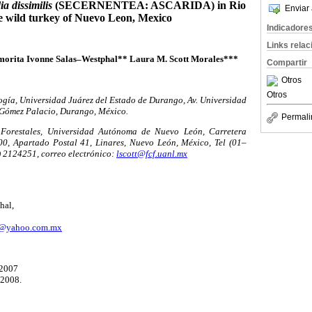
ia dissimilis
(SECERNENTEA: ASCARIDA) in Rio
Enviar 
e
wild turkey of Nuevo Leon, Mexico
Indicadore
Links rela
orita Ivonne Salas–Westphal** Laura M. Scott Morales***
Compartir
Otros
Otros
ogía, Universidad Juárez del Estado de Durango, Av. Universidad
, Gómez Palacio, Durango, México.
Permali
Forestales, Universidad Autónoma de Nuevo León, Carretera
, Apartado Postal 41, Linares, Nuevo León, México, Tel (01–
 2124251, correo electrónico:
lscott@fcf.uanl.mx
hal,
w@yahoo.com.mx
 2007
 2008.