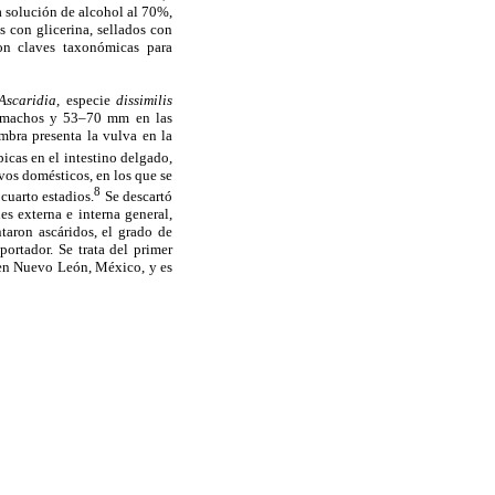
a solución de alcohol al 70%,
 con glicerina, sellados con
ron claves taxonómicas para
Ascaridia,
especie
dissimilis
 machos y 53–70 mm en las
mbra presenta la vulva en la
icas en el intestino delgado,
vos domésticos, en los que se
8
cuarto estadios.
Se descartó
s externa e interna general,
taron ascáridos, el grado de
ortador. Se trata del primer
en Nuevo León, México, y es