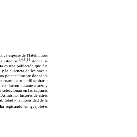
nica especie de Platelmintos
1,4,8
14
s estudios,
,
donde se
sta es una población que fue
 y la ausencia de lesiones o
como potencialmente donadora
 cuanto a su perfil sanitario
treos fueron durante marzo y
e seleccionan en las capturas
 Asimismo, factores de estrés
ilidad y la intensidad de la
ha registrado en guajolotes