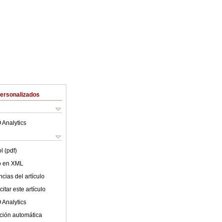
Personalizados
 Analytics
l (pdf)
lo en XML
cias del artículo
itar este artículo
 Analytics
ción automática