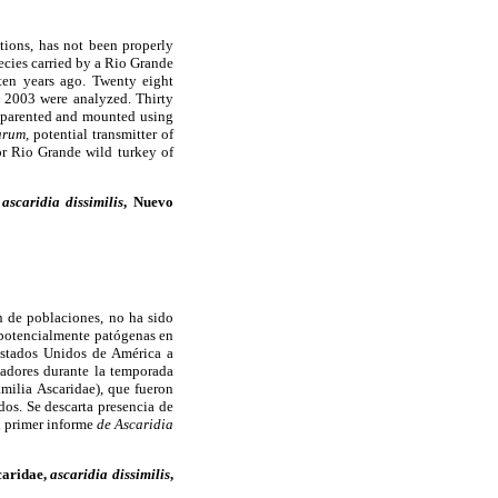
tions, has not been properly
ecies carried by a Rio Grande
en years ago. Twenty eight
h 2003 were analyzed. Thirty
nsparented and mounted using
narum,
potential transmitter of
or Rio Grande wild turkey of
,
ascaridia dissimilis
, Nuevo
n de poblaciones, no ha sido
 potencialmente patógenas en
Estados Unidos de América a
adores durante la temporada
amilia Ascaridae), que fueron
dos. Se descarta presencia de
l primer informe
de Ascaridia
scaridae,
ascaridia dissimilis
,