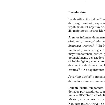
Introducción
La identificación del perfil
del riesgo sanitario, espec
repoblación. El objetivo de 
28 guajolotes silvestres Río 
Algunos informes de nemat
obsignata, Strongyloides a
1–4
Syngamus trachea.
En Mé
publicado, donde se registr
mayor importancia clínica, 
potencialmente devastadora e
ciclo biológico y con la inte
destrucción de la mucosa, h
6–
7
crónica.
No hay informes d
Ascaridia dissimilis
presenta
del suelo y alimento contam
Durante cuatro temporadas 
donados por cazadores, cap
número DFYFS–CR–EX0416NL (
México, con permiso de re
Naturales (SEMARNAT). Se ex