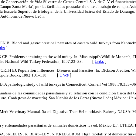
de Conservación de Vida Silvestre de Cemex Central, S. A. de C. V. el financiamient
"Campo Santa María", por las facilidades prestadas durante el trabajo de campo. Asi
 la Escuela Superior de Biología, de la Universidad Juárez del Estado de Durango,
ad Autónoma de Nuevo León.
. Blood and gastrointestinal parasites of eastern wild turkeys from Kentucky
nks
]
 Problems pertaining to the wild turkey. In: Mississippi's Wildlife Monarch, 
The National Wild Turkey Federation, 1997;23–33.
[
Links
]
EJ. Population influences: Diseases and Parasites. In: Dickson J, editor. 
ckpole Books, 1992;101–118.
[
Links
]
 A pathologic study of wild turkeys in Connecticut. Cornell Vet 1988;78:353–36
sis de las comunidades parasitarias y su relación con la condición física del Gu
 Burro, Coah (tesis de maestría). San Nicolás de los Garza (Nuevo León) México: 
erk Veterinary Manual. 5a ed. Digestive Tract Helminthiasis. Rahway NJ USA: M
 y enfermedades parasitarias de animales domésticos. 5a ed. México DF: UTHEA, 
, SKEELES JK, BEAS–LEY JN, KREEGER JM. High mortality of domestic turkey