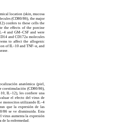
omical location (skin, mucosa
olecules (CD80/86), the major
2) confers to these cells the
e the effects of the porcine
g IL–4 and GM–CSF and were
of CD14 and CD172a molecules
ems to affect the allogenic
sion of IL–10 and TNF–α, and
sease.
calización anatómica (piel,
 de coestimulación (CD80/86),
10, IL–12), les confiere una
valuar el efecto del virus de
 de monocitos utilizando IL–4
ran que la expresión de las
0/86 se ve disminuida. Esta
el virus aumenta la expresión
a de la enfermedad.