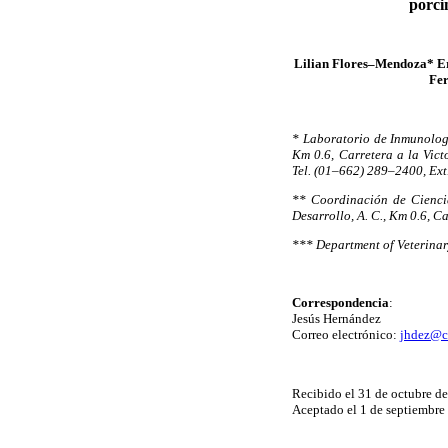
porci
Lilian Flores–Mendoza* E
Fer
* Laboratorio de Inmunologí
Km 0.6, Carretera a la Vic
Tel. (01–662) 289–2400, Ex
** Coordinación de Ciencia
Desarrollo, A. C., Km 0.6, C
*** Department of Veterina
Correspondencia
:
Jesús Hernández
Correo electrónico:
jhdez@c
Recibido el 31 de octubre d
Aceptado el 1 de septiembre