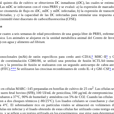
 quinto día de cultivo se obtuvieron DC inmaduras (iDC), las cuales se estimu
Las mDC se infectaron con el virus PRRS y se evaluó:
a)
la expresión de marcado
r citometría de flujo en iDC, mDC y mDC infectadas;
b)
la expresión de transcri
fectadas; y
c)
la capacidad de las DC infectadas para estimular una respuesta 
inimidil éster diacetato de carboxifluoresceína (CFSE).
ón
de cuatro a seis semanas de edad procedentes de una granja libre de PRRS, enferm
ásica. Los animales se alojaron en la unidad metabólica animal del Centro de Inv
.) con agua y alimento
ad libitum.
monoclonales (mAb) de ratón específicos para cerdo anti–CD14,
*
MHC–II
*
y C
s de coestimulación CD80/86, se utilizó una proteína de fusión hCTLA4–inmu
pos y la proteína de fusión se realizaron con un segundo anticuerpo de cabra an
 (FITC).
***
Se utilizaron las citocinas recombinantes de cerdo IL–4 y GM–CSF
†
en
2
ó en células MARC–145 preparadas en botellas de cultivo de 25 cm
. Las células
uero fetal bovino (SFB), 100 UI/mL de penicilina, 100 μg/mL de estreptomicina 
ncubaron a 37°C, 90% de humedad y atmósfera con 5% de CO2. Cuando las células p
ron a dos choques térmicos (–80/25°C). Los lisados celulares se cosecharon y clar
a 4°C. El sobrenadante rico en partículas virales se almacenó en volúmenes
ulas sin infectar y el lisado obtenido de estas células fue utilizado como testigo e
o, y se refiere a un testigo utilizado en los experimentos, que sirve para determinar