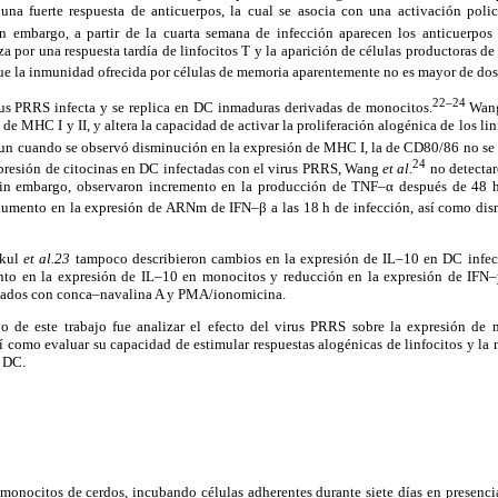
na fuerte respuesta de anticuerpos, la cual se asocia con una activación polic
n embargo, a partir de la cuarta semana de infección aparecen los anticuerpos 
iza por una respuesta tardía de linfocitos T y la aparición de células productoras d
ue la inmunidad ofrecida por células de memoria aparentemente no es mayor de dos
22–24
us PRRS infecta y se replica en DC inmaduras derivadas de monocitos.
Wa
de MHC I y II, y altera la capacidad de activar la proliferación alogénica de los li
un cuando se observó disminución en la expresión de MHC I, la de CD80/86 no se vi
24
presión de citocinas en DC infectadas con el virus PRRS, Wang
et al
.
no detectar
in embargo, observaron incremento en la producción de TNF–α después de 48 h
umento en la expresión de ARNm de IFN–β a las 18 h de infección, así como dism
akul
et al.23
tampoco describieron cambios en la expresión de IL–10 en DC infec
to en la expresión de IL–10 en monocitos y reducción en la expresión de IFN
ulados con conca–navalina A y PMA/ionomicina.
vo de este trabajo fue analizar el efecto del virus PRRS sobre la expresión de
 como evaluar su capacidad de estimular respuestas alogénicas de linfocitos y la
n DC.
 monocitos de cerdos, incubando células adherentes durante siete días en presenci