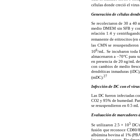
células donde creció el virus
Generación de células dendr
Se recolectaron de 30 a 40 
medio DMEM sin SFB y con a
relación 1:4 y centrifugand
remanente de eritrocitos (en
las CMN se resuspendieron
6
10
/mL. Se incubaron toda l
almacenaron a –70°C para su
en presencia de 20 ng/mL de 
con cambios de medio fresco 
dendríticas inmaduras (iDC)
27
(mDC).
Infección de DC con el vir
Las DC fueron infectadas co
CO2 y 95% de humedad. Para e
se resuspendieron en 0.5 mL
Evaluación de marcadores d
5
Se utilizaron 2.5 × 10
DC/m
fusión que reconoce CD80/86
albúmina bovina al 1% (PBA–
lavaron dos veces. Finalment