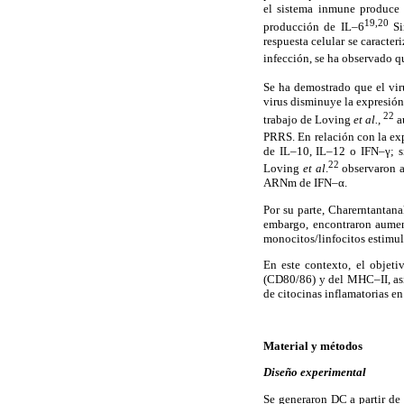
el sistema inmune produce u
19,20
producción de IL–6
Si
respuesta celular se caracter
infección, se ha observado q
Se ha demostrado que el vir
virus disminuye la expresión 
22
trabajo de Loving
et al.,
a
PRRS. En relación con la ex
de IL–10, IL–12 o IFN–γ; s
22
Loving
et al
.
observaron a
ARNm de IFN–α.
Por su parte, Charerntantan
embargo, encontraron aumen
monocitos/linfocitos estim
En este contexto, el objeti
(CD80/86) y del MHC–II, así
de citocinas inflamatorias e
Material y métodos
Diseño experimental
Se generaron DC a partir de