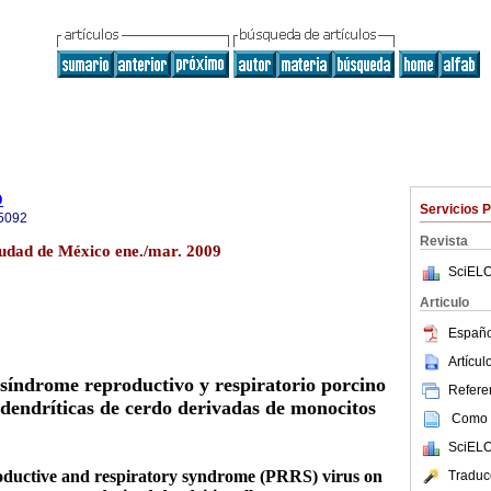
o
Servicios 
5092
Revista
iudad de México ene./mar. 2009
SciELO
Articulo
Españo
Artícu
l síndrome reproductivo y
respiratorio porcino
Referen
dendríticas
de cerdo derivadas de monocitos
Como c
SciELO
roductive and respiratory syndrome (PRRS) virus on
Traduc