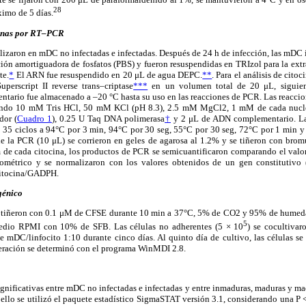
28
ximo de 5 días.
cinas por RT–PCR
alizaron en mDC no infectadas e infectadas. Después de 24 h de infección, las mDC i
ción amortiguadora de fosfatos (PBS) y fueron resuspendidas en TRIzol para la ext
te.
*
El ARN fue resuspendido en 20 μL de agua DEPC.
**
. Para el análisis de cito
perscript II reverse trans–criptase
***
en un volumen total de 20 μL, siguiend
ntario fue almacenado a –20 °C hasta su uso en las reacciones de PCR. Las reaccio
ando 10 mM Tris HCl, 50 mM KCl (pH 8.3), 2.5 mM MgCl2, 1 mM de cada nucl
dor (
Cuadro 1
), 0.25 U Taq DNA polimerasa
†
y 2 μL de ADN complementario. La 
: 35 ciclos a 94°C por 3 min, 94°C por 30 seg, 55°C por 30 seg, 72°C por 1 min y
e la PCR (10 μL) se corrieron en geles de agarosa al 1.2% y se tiñeron con bromur
de cada citocina, los productos de PCR se semicuantificaron comparando el valor
tométrico y se normalizaron con los valores obtenidos de un gen constitutivo
citocina/GADPH.
génico
e tiñeron con 0.1 μM de CFSE durante 10 min a 37°C, 5% de CO2 y 95% de humeda
5
edio RPMI con 10% de SFB. Las células no adherentes (5 × 10
) se cocultiva
e mDC/linfocito 1:10 durante cinco días. Al quinto día de cultivo, las células se
iferación se determinó con el programa WinMDI 2.8.
significativas entre mDC no infectadas e infectadas y entre inmaduras, maduras y mad
llo se utilizó el paquete estadístico SigmaSTAT versión 3.1, considerando una P 