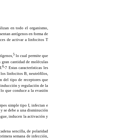
alizan en todo el organismo,
sentan antígenos en forma de
es de activar a linfocitos T
5
tígenos,
lo cual permite que
 gran cantidad de moléculas
6,
I.
7 Estas características les
os linfocitos B, neutrófilos,
en del tipo de receptores que
inducción y regulación de la
, lo que conduce a la evasión
pes simple tipo I, infectan e
n y se debe a una disminución
engue, inducen la activación y
adena sencilla, de polaridad
a primera semana de infección,