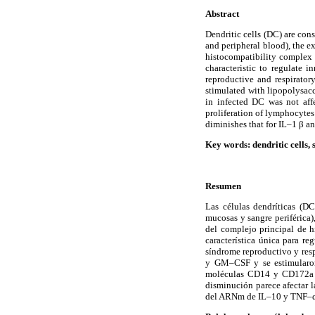
Abstract
Dendritic cells (DC) are con
and peripheral blood), the e
histocompatibility complex (
characteristic to regulate 
reproductive and respirat
stimulated with lipopolysac
in infected DC was not aff
proliferation of lymphocyte
diminishes that for IL–1 β a
Key words: dendritic cell
Resumen
Las células dendríticas (D
mucosas y sangre periférica)
del complejo principal de h
característica única para re
síndrome reproductivo y resp
y GM–CSF y se estimularon 
moléculas CD14 y CD172a no
disminución parece afectar l
del ARNm de IL–10 y TNF–α, y