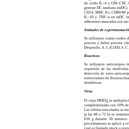
de cerdo IL–4 y GM–CSF. Al
generar DC maduras (mDC). 
CD14, MHC II y CD80/86 po
IL–10 y TNF–α en mDC in
adherentes marcadas con succ
Animales de experimentaci
Se utilizaron cuatro cerdos 
porcino y fiebre porcina cl
Desarrollo, A. C (CIAD, A. C
Reactivos
Se utilizaron anticuerpos 
expresión de las molécula
detección de estos anticuer
isotiocianato de fluoresceína
dendríticas.
Virus
El virus PRRS
‡
se multiplic
complementado con 10% de s
Las células inoculadas se i
(a las 48 o 72 h) se sometie
650
g
durante 30 minutos 
procedimiento se aplicó a cél
cual es llamado mock o testig