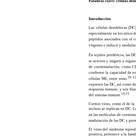
Palabras clave: células de
Introducción
Las células dendríticas (DC
especialmente en los sitios 
péptidos asociados con el c
vírgenes e inducir y modular
En tejidos periféricos, las 
se activen y migren a órgan
de coestimulación, como C
confieren la capacidad de es
10–1
células NK, entre otras.
expresen las DC, así como del
respuesta inmune, y son blan
14,15
del sistema inmune.
Ciertos virus, como el de la
incluso se replican en DC. L
en las moléculas de coesti
maduración de las DC y prom
El virus del síndrome repro
positiva, pertenece a la fami