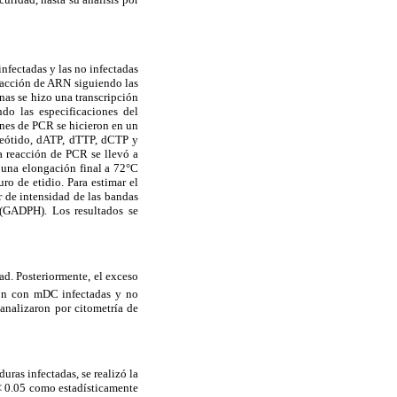
nfectadas y las no infectadas
racción de ARN siguiendo las
cinas se hizo una transcripción
o las especificaciones del
nes de PCR se hicieron en un
eótido, dATP, dTTP, dCTP y
reacción de PCR se llevó a
 una elongación final a 72°C
o de etidio. Para estimar el
 de intensidad de las bandas
 (GADPH). Los resultados se
d. Posteriormente, el exceso
ron con mDC infectadas y no
 analizaron por citometría de
uras infectadas, se realizó la
< 0.05 como estadísticamente