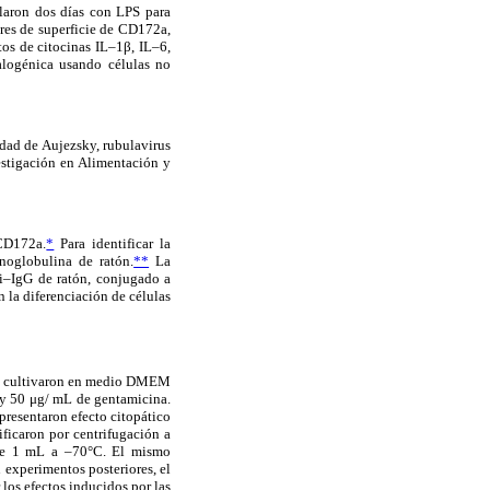
laron dos días con LPS para
res de superficie de CD172a,
tos de citocinas IL–1β, IL–6,
alogénica usando células no
edad de Aujezsky, rubulavirus
estigación en Alimentación y
D172a.
*
Para identificar la
noglobulina de ratón.
**
La
ti–IgG de ratón, conjugado a
 la diferenciación de células
 se cultivaron en medio DMEM
y 50 μg/ mL de gentamicina.
resentaron efecto citopático
ificaron por centrifugación a
 de 1 mL a –70°C. El mismo
n experimentos posteriores, el
 los efectos inducidos por las