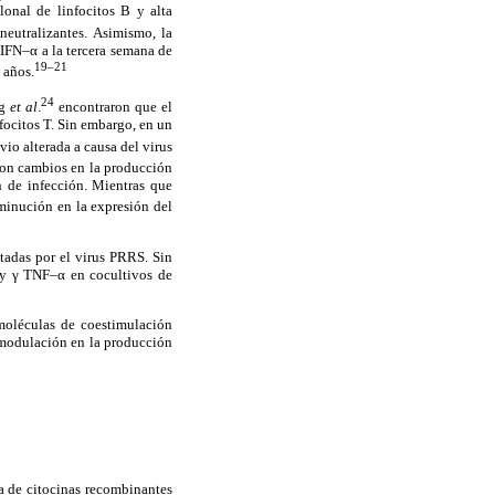
lonal de linfocitos B y alta
neutralizantes. Asimismo, la
e IFN–α a la tercera semana de
19–21
 años.
24
ng
et al
.
encontraron que el
nfocitos T. Sin embargo, en un
o alterada a causa del virus
on cambios en la producción
 de infección. Mientras que
inución en la expresión del
tadas por el virus PRRS. Sin
–y γ TNF–α en cocultivos de
 moléculas de coestimulación
 modulación en la producción
a de citocinas recombinantes