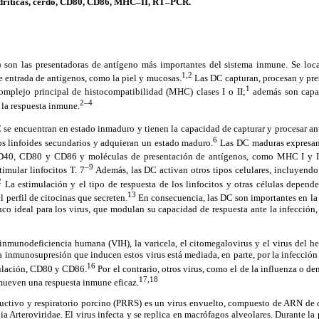
ndríticas, cerdo, CD80, CD86, MHC–II, RT–PCR.
) son las presentadoras de antígeno más importantes del sistema inmune. Se loc
1,2
de entrada de antígenos, como la piel y mucosas.
Las DC capturan, procesan y pre
1
omplejo principal de histocompatibilidad (MHC) clases I o II;
además son capac
2–4
 la respuesta inmune.
DC se encuentran en estado inmaduro y tienen la capacidad de capturar y procesar an
6
os linfoides secundarios y adquieran un estado maduro.
Las DC maduras expresan
D40, CD80 y CD86 y moléculas de presentación de antígenos, como MHC I y I
–9
timular linfocitos T. 7
Además, las DC activan otros tipos celulares, incluyendo l
2
La estimulación y el tipo de respuesta de los linfocitos y otras células depend
13
 perfil de citocinas que secreten.
En consecuencia, las DC son importantes en la 
co ideal para los virus, que modulan su capacidad de respuesta ante la infección
 inmunodeficiencia humana (VIH), la varicela, el citomegalovirus y el virus del her
a inmunosupresión que inducen estos virus está mediada, en parte, por la infecció
16
mulación, CD80 y CD86.
Por el contrario, otros virus, como el de la influenza o d
17,
18
ueven una respuesta inmune eficaz.
ductivo y respiratorio porcino (PRRS) es un virus envuelto, compuesto de ARN de c
lia Arteroviridae. El virus infecta y se replica en macrófagos alveolares. Durante l