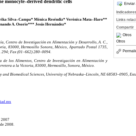
ne monocyte–derived dendritic cells
Enviar 
Indicadore
rika Silva–Campa* Mónica Reséndiz* Verónica Mata–Haro**
Links rela
nando A. Osorio*** Jesús Hernández*
Compartir
Otros
Otros
a, Centro de Investigación en Alimentación y Desarrollo, A. C.,
toria, 83000, Hermosillo Sonora, México, Apartado Postal 1735,
Permali
t. 294; Fax (01–662) 280–0094.
 de los Alimentos, Centro de Investigación en Alimentación y
arretera a la Victoria, 83000, Hermosillo, Sonora, México.
ry and Biomedical Sciences, University of Nebraska–Lincoln, NE 68583–0905, Est
iad.mx
e 2007
 de 2008.