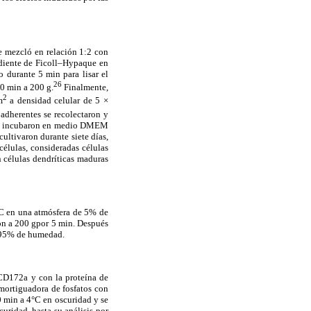
e mezcló en relación 1:2 con
diente de Ficoll–Hypaque en
 durante 5 min para lisar el
26
10 min a 200 g.
Finalmente,
2
m
a densidad celular de 5 ×
adherentes se recolectaron y
s se incubaron en medio DMEM
ultivaron durante siete días,
células, consideradas células
 células dendríticas maduras
°C en una atmósfera de 5% de
ron a 200 gpor 5 min. Después
y 95% de humedad.
CD172a y con la proteína de
mortiguadora de fosfatos con
 min a 4°C en oscuridad y se
uridad, hasta su análisis por