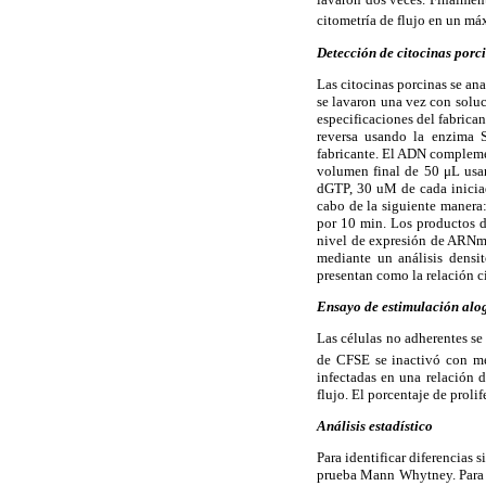
citometría de flujo en un má
Detección de citocinas por
Las citocinas porcinas se an
se lavaron una vez con solu
especificaciones del fabrican
reversa usando la enzima Su
fabricante. El ADN compleme
volumen final de 50 μL us
dGTP, 30 uM de cada inicia
cabo de la siguiente manera
por 10 min. Los productos d
nivel de expresión de ARNm 
mediante un análisis densi
presentan como la relación 
Ensayo de estimulación alo
Las células no adherentes s
de CFSE se inactivó con m
infectadas en una relación d
flujo. El porcentaje de prol
Análisis estadístico
Para identificar diferencias 
prueba Mann Whytney. Para e