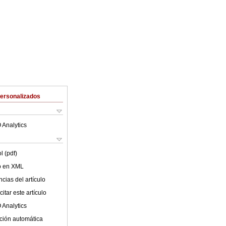
Personalizados
 Analytics
l (pdf)
lo en XML
cias del artículo
itar este artículo
 Analytics
ción automática