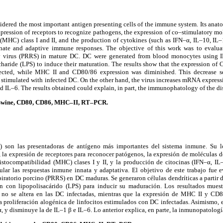
sidered the most important antigen presenting cells of the immune system. Its anat
xpression of receptors to recognize pathogens, the expression of co–stimulatory m
MHC) class I and II, and the production of cytokines (such as IFN–α, IL–10, IL–1
innate and adaptive immune responses. The objective of this work was to evaluat
ory virus (PRRS) in mature DC. DC were generated from blood monocytes usin
charide (LPS) to induce their maturation. The results show that the expression 
ected, while MHC II and CD80/86 expression was diminished. This decrease se
s stimulated with infected DC. On the other hand, the virus increases mRNA expres
nd IL–6. The results obtained could explain, in part, the immunophatology of the di
s, swine, CD80, CD86, MHC–II, RT–PCR.
C) son las presentadoras de antígeno más importantes del sistema inmune. Su lo
, la expresión de receptores para reconocer patógenos, la expresión de moléculas
istocompatibilidad (MHC) clases I y II, y la producción de citocinas (IFN–α, IL–
gular las respuestas inmune innata y adaptativa. El objetivo de este trabajo fue e
iratorio porcino (PRRS) en DC maduras. Se generaron células dendríticas a partir
con lipopolisacárido (LPS) para inducir su maduración. Los resultados muest
 se altera en las DC infectadas, mientras que la expresión de MHC II y CD8
a proliferación alogénica de linfocitos estimulados con DC infectadas. Asimismo, 
 disminuye la de IL–1 β e IL–6. Lo anterior explica, en parte, la inmunopatologí