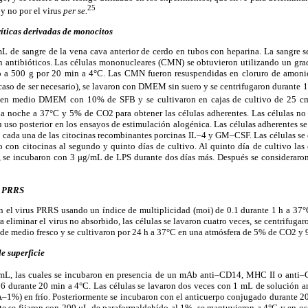
25
 y no por el virus
per se.
íticas derivadas de monocitos
mL de sangre de la vena cava anterior de cerdo en tubos con heparina. La sangre s
ntibióticos. Las células mononucleares (CMN) se obtuvieron utilizando un gra
o a 500 g por 20 min a 4°C. Las CMN fueron resuspendidas en cloruro de amonio
 caso de ser necesario), se lavaron con DMEM sin suero y se centrifugaron durante 
 en medio DMEM con 10% de SFB y se cultivaron en cajas de cultivo de 25 c
a noche a 37°C y 5% de CO2 para obtener las células adherentes. Las células no 
 uso posterior en los ensayos de estimulación alogénica. Las células adherente
cada una de las citocinas recombinantes porcinas IL–4 y GM–CSF. Las células se c
con citocinas al segundo y quinto días de cultivo. Al quinto día de cultivo las 
, se incubaron con 3 μg/mL de LPS durante dos días más. Después se consideraron
us PRRS
n el virus PRRS usando un índice de multiplicidad (moi) de 0.1 durante 1 h a 37
liminar el virus no absorbido, las células se lavaron cuatro veces, se centrifuga
 de medio fresco y se cultivaron por 24 h a 37°C en una atmósfera de 5% de CO2 
e superficie
L, las cuales se incubaron en presencia de un mAb anti–CD14, MHC II o anti–
 durante 20 min a 4°C. Las células se lavaron dos veces con 1 mL de solución a
1%) en frío. Posteriormente se incubaron con el anticuerpo conjugado durante 20
e se fijaron con 200 μL de paraformaldehído al 1%, se mantuvieron a 4°C y en osc