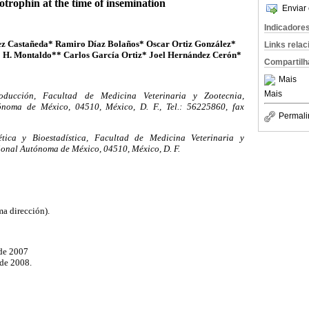
trophin at the time of insemination
Enviar 
Indicadore
z Castañeda* Ramiro Díaz Bolaños* Oscar Ortiz González*
Links rela
o H. Montaldo** Carlos García Ortiz* Joel Hernández Cerón*
Compartilh
Mais
Mais
ducción, Facultad de Medicina Veterinaria y Zootecnia,
noma de México, 04510, México, D. F., Tel.: 56225860, fax
Permali
ica y Bioestadística, Facultad de Medicina Veterinaria y
ional Autónoma de México, 04510, México, D. F.
a dirección).
 de 2007
de 2008.