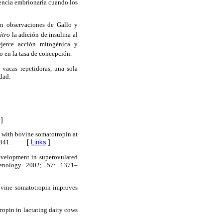
vencia embrionaria cuando los
on observaciones de Gallo y
vitro
la adición de insulina al
jerce acción mitogénica y
o en la tasa de concepción.
 vacas repetidoras, una sola
dad.
]
th bovine somatotropin at
841.
[
Links
]
elopment in superovulated
ogenology 2002; 57: 1371–
ne somatotropin improves
n in lactating dairy cows