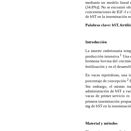
mediante un modelo lineal m
(34.8%)]. No se encontró efe
concentraciones de IGF–I e i
de bST en la inseminación no 
Palabras clave: bST, fertili
Introducción
La muerte embrionaria tempr
1
producción intensiva.
Una e
hormona bovina del crecimien
fertilización y en el desarro
En vacas repetidoras, una 
2
porcentaje de concepción.
E
Sin embargo, el mismo tra
administración de bST a vaca
vacas de primer servicio es 
primera inseminación pospa
mg de bST en la inseminación
Material y métodos