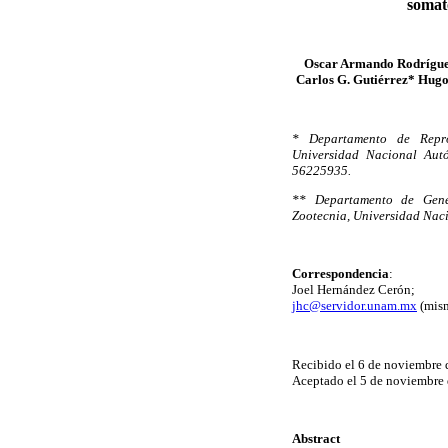
somato
Oscar Armando Rodrígue
Carlos G. Gutiérrez* Hug
* Departamento de Repro
Universidad Nacional Autó
56225935.
** Departamento de Genét
Zootecnia, Universidad Nac
Correspondencia
:
Joel Hernández Cerón;
jhc@servidor.unam.mx
(mism
Recibido el 6 de noviembre
Aceptado el 5 de noviembre 
Abstract