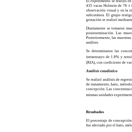
El experimento se realizó e
435 vacas Holstein de 76 ± 8
observación visual y en la i
subcutánea. El grupo testig
gestación se realizó mediant
Diariamente se tomaron mues
posinseminación. Las muest
Posteriormente, las muestras
análisis.
Se determinaron las concen
intraensayo de 1.8% y sens
(RIA), con coeficiente de va
Análisis estadístico
Se realizó análisis de regres
de tratamiento, hato, método 
concepción. Las concentracio
mismas unidades experiment
Resultados
El porcentaje de concepción f
fue afectado por el hato, mét