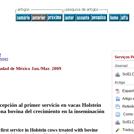
o
Serviços P
-5092
Journal
iudad de México Jan./Mar. 2009
SciELO
Artigo
Espanh
Artigo
cepción al primer servicio en
vacas Holstein
Referên
ona bovina
del crecimiento en la inseminación
Como c
SciELO
first service in Holstein cows treated with bovine
Traduç