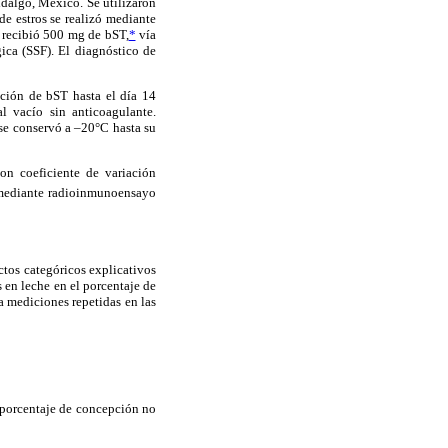
dalgo, México. Se utilizaron
de estros se realizó mediante
) recibió 500 mg de bST,
*
vía
ica (SSF). El diagnóstico de
cción de bST hasta el día 14
l vacío sin anticoagulante.
 se conservó a –20°C hasta su
on coeficiente de variación
 mediante radioinmunoensayo
ectos categóricos explicativos
s en leche en el porcentaje de
a mediciones repetidas en las
l porcentaje de concepción no