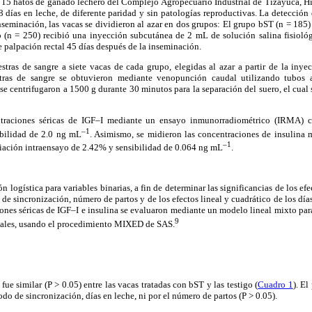
n 15 hatos de ganado lechero del Complejo Agropecuario Industrial de Tizayuca, Hi
 días en leche, de diferente paridad y sin patologías reproductivas. La detección 
nseminación, las vacas se dividieron al azar en dos grupos: El grupo bST (n = 185
o (n = 250) recibió una inyección subcutánea de 2 mL de solución salina fisiológ
e palpación rectal 45 días después de la inseminación.
tras de sangre a siete vacas de cada grupo, elegidas al azar a partir de la inye
ras de sangre se obtuvieron mediante venopunción caudal utilizando tubos a
 se centrifugaron a 1500 g durante 30 minutos para la separación del suero, el cual
traciones séricas de IGF–I mediante un ensayo inmunorradiométrico (IRMA) c
–1
ibilidad de 2.0 ng mL
. Asimismo, se midieron las concentraciones de insulina
–1
riación intraensayo de 2.42% y sensibilidad de 0.064 ng mL
.
ión logística para variables binarias, a fin de determinar las significancias de los ef
de sincronización, número de partos y de los efectos lineal y cuadrático de los día
nes séricas de IGF–I e insulina se evaluaron mediante un modelo lineal mixto par
9
ales, usando el procedimiento MIXED de SAS.
ue similar (P > 0.05) entre las vacas tratadas con bST y las testigo (
Cuadro 1
). E
odo de sincronización, días en leche, ni por el número de partos (P > 0.05).