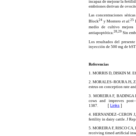
incapaz de mejorar la fertil
embriones derivan de ovocito
Las concentraciones sérica
24
25
Block
y Montero
et al.
medio de cultivo mejora 
28,29
antiapoptótica.
Sin emba
Los resultados del presente
inyección de 500 mg de bST a
Referencias
1. MORRIS D, DISKIN M. Eff
2. MORALES–ROURA JS, ZAR
estrus on conception rate a
3. MOREIRA F, BADINGA L,
cows and improves post–t
1387.
[
Links
]
4. HERNANDEZ–CERON J, M
fertility in dairy cattle. J R
5. MOREIRA F, RISCO CA, 
receiving timed artificial i