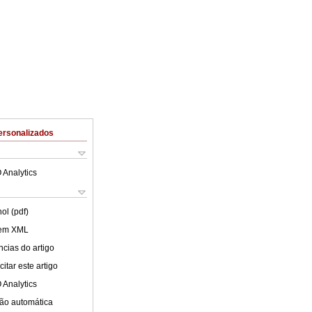
ersonalizados
 Analytics
ol (pdf)
 em XML
cias do artigo
itar este artigo
 Analytics
ão automática