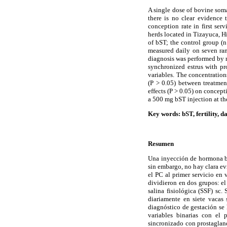
A single dose of bovine som
there is no clear evidence 
conception rate in first se
herds located in Tizayuca, 
of bST; the control group (n
measured daily on seven ra
diagnosis was performed by r
synchronized estrus with pr
variables. The concentratio
(P > 0.05) between treatme
effects (P > 0.05) on concept
a 500 mg bST injection at the
Key words: bST, fertility, da
Resumen
Una inyección de hormona bo
sin embargo, no hay clara ev
el PC al primer servicio en
dividieron en dos grupos: el
salina fisiológica (SSF) sc.
diariamente en siete vacas 
diagnóstico de gestación se 
variables binarias con el 
sincronizado con prostagland