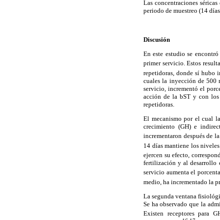
Las concentraciones séricas
periodo de muestreo (14 días
Discusión
En este estudio se encontr
primer servicio. Estos resul
repetidoras, donde sí hubo i
cuales la inyección de 500
servicio, incrementó el por
acción de la bST y con los 
repetidoras.
El mecanismo por el cual la
crecimiento (GH) e indirec
incrementaron después de la
14 días mantiene los niveles
ejercen su efecto, correspon
fertilización y al desarrollo
servicio aumenta el porcenta
medio, ha incrementado la pr
La segunda ventana fisiológic
Se ha observado que la admin
Existen receptores para 