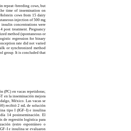
in repeat–breeding cows, but
 the time of insemination on
 Holstein cows from 15 dairy
utaneous injection of 500 mg
d insulin concentrations were
4 post treatment. Pregnancy
onized method (spontaneous or
gistic regression for binary
nception rate did not varied
 milk or synchronized method
ol group. It is concluded that
n (PC) en vacas repetidoras;
bST en la inseminación mejora
idalgo, México. Las vacas se
250) recibió 2 mL de solución
ina tipo I (IGF–I) e insulina
l día 14 posinseminación. El
s de regresión logística para
ización (estro espontáneo o
IGF–I e insulina se evaluaron