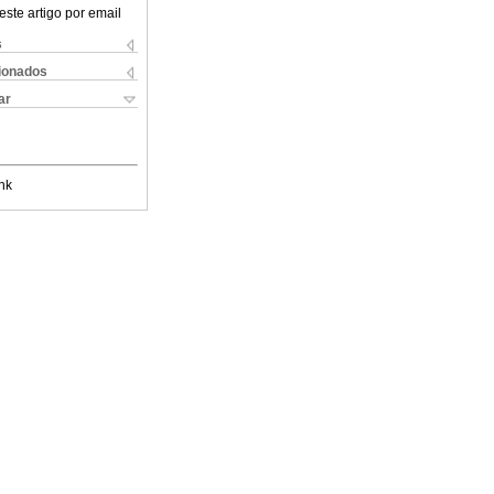
este artigo por email
s
cionados
ar
nk