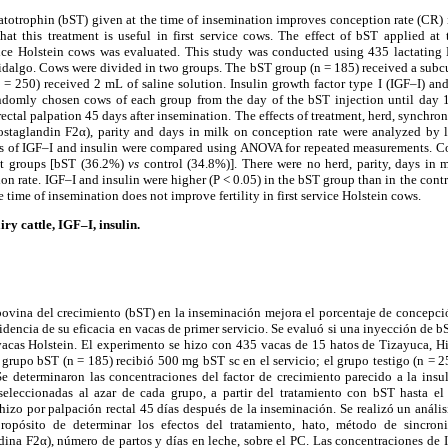
atotrophin (bST) given at the time of insemination improves conception rate (CR) 
that this treatment is useful in first service cows. The effect of bST applied at
rvice Holstein cows was evaluated. This study was conducted using 435 lactating
Hidalgo. Cows were divided in two groups. The bST group (n = 185) received a subc
 = 250) received 2 mL of saline solution. Insulin growth factor type I (IGF–I) an
ndomly chosen cows of each group from the day of the bST injection until day 1
ectal palpation 45 days after insemination. The effects of treatment, herd, synchr
ostaglandin F2α), parity and days in milk on conception rate were analyzed by lo
ns of IGF–I and insulin were compared using ANOVA for repeated measurements. Co
nt groups [bST (36.2%)
vs
control (34.8%)]. There were no herd, parity, days in
ion rate. IGF–I and insulin were higher (P < 0.05) in the bST group than in the contr
 time of insemination does not improve fertility in first service Holstein cows.
iry cattle, IGF–I, insulin.
vina del crecimiento (bST) en la inseminación mejora el porcentaje de concepció
idencia de su eficacia en vacas de primer servicio. Se evaluó si una inyección de 
 vacas Holstein. El experimento se hizo con 435 vacas de 15 hatos de Tizayuca, H
 grupo bST (n = 185) recibió 500 mg bST sc en el servicio; el grupo testigo (n = 
 Se determinaron las concentraciones del factor de crecimiento parecido a la insul
seleccionadas al azar de cada grupo, a partir del tratamiento con bST hasta e
hizo por palpación rectal 45 días después de la inseminación. Se realizó un análisi
propósito de determinar los efectos del tratamiento, hato, método de sincron
ina F2α), número de partos y días en leche, sobre el PC. Las concentraciones de 