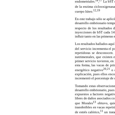
16
17
endometriales.
,
La bST d
de la enzima ciclooxigenasa
12,19
cuerpo lúteo.
En este trabajo sólo se aplic
desarrollo embrionario tempr
respecto de los resultados
inyecciones de bST cada 14 d
influir tanto en las primera
Los resultados hallados aquí
del servicio incrementa el p
repetidoras se desconocen.
nutrimentales, que existen 
primer servicio tuvieron, en
esta forma, las vacas de pr
20,21
energético negativo
o c
explicación, pues ellos enc
incrementó el porcentaje de 
Tomando estas observaciones
desarrollo embrionario, pues
expuestos a factores negati
libres de daños asociados co
13
que Morales
obtuvo, qui
transferibles en vacas repet
11
de estrés calórico,
un trata