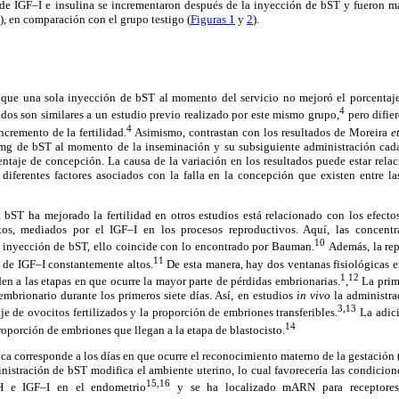
 de IGF–I e insulina se incrementaron después de la inyección de bST y fueron más
), en comparación con el grupo testigo (
Figuras 1
y
2
).
ó que una sola inyección de bST al momento del servicio no mejoró el porcentaj
4
tados son similares a un estudio previo realizado por este mismo grupo,
pero difie
4
ncremento de la fertilidad.
Asimismo, contrastan con los resultados de Moreira
et
 mg de bST al momento de la inseminación y su subsiguiente administración cada
centaje de concepción. La causa de la variación en los resultados puede estar rel
diferentes factores asociados con la falla en la concepción que existen entre la
 bST ha mejorado la fertilidad en otros estudios está relacionado con los efecto
tos, mediados por el IGF–I en los procesos reproductivos. Aquí, las concentr
10
 inyección de bST, ello coincide con lo encontrado por Bauman.
Además, la rep
11
 de IGF–I constantemente altos.
De esta manera, hay dos ventanas fisiológicas e
1
12
den a las etapas en que ocurre la mayor parte de pérdidas embrionarias.
,
La prim
 embrionario durante los primeros siete días. Así, en estudios
in vivo
la administr
3,13
je de ovocitos fertilizados y la proporción de embriones transferibles.
La adic
14
oporción de embriones que llegan a la etapa de blastocisto.
a corresponde a los días en que ocurre el reconocimiento materno de la gestación (d
istración de bST modifica el ambiente uterino, lo cual favorecería las condicion
15,16
GH e IGF–I en el endometrio
y se ha localizado mARN para receptores