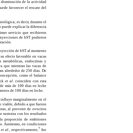
disminución de la actividad
uede favorecer el rescate del
iológica; es decir, durante el
 puede explicar la diferencia
imer servicio que recibieron
s inyecciones de bST pudieron
stación.
a inyección de bST al momento
 su efecto favorable en vacas
s metabólicas, endocrinas y
ya que mientras las vacas de
ían alrededor de 250 días. De
 concepción, como el balance
uck
et
al.
coinciden con esta
 de más de 100 días en leche
menos de 100 días en leche.
 influye marginalmente en el
n viable, debido a que fueron
ras, al provenir de ovocitos
e sustenta con los resultados
la proporción de embriones
cio. Asimismo, en condiciones
7
s
et al.,
respectivamente,
fue