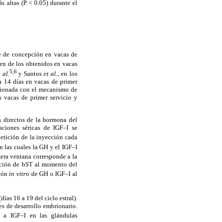
 altas (P < 0.05) durante el
e de concepción en vacas de
ren de los obtenidos en vacas
5,6
 al.
y Santos
et al.,
en los
 14 días en vacas de primer
acionada con el mecanismo de
s vacas de primer servicio y
s directos de la hormona del
aciones séricas de IGF–I se
etición de la inyección cada
n las cuales la GH y el IGF–I
era ventana corresponde a la
ación de bST al momento del
ión
in vitro
de GH o IGF–I al
ías 16 a 19 del ciclo estral).
es de desarrollo embrionario.
 a IGF–I en las glándulas