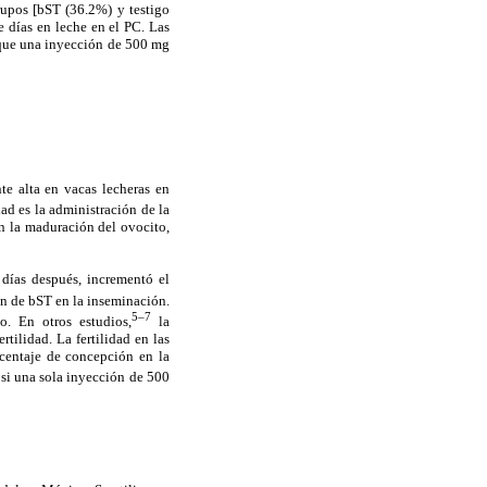
rupos [bST (36.2%) y testigo
e días en leche en el PC. Las
e que una inyección de 500 mg
te alta en vacas lecheras en
ad es la administración de la
en la maduración del ovocito,
días después, incrementó el
ón de bST en la inseminación.
5–7
. En otros estudios,
la
tilidad. La fertilidad en las
orcentaje de concepción en la
 si una sola inyección de 500