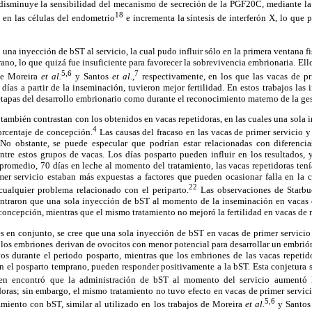
isminuye la sensibilidad del mecanismo de secreción de la PGF20C, mediante la 
18
 en las células del endometrio
e incrementa la síntesis de interferón X, lo que p
ó una inyección de bST al servicio, la cual pudo influir sólo en la primera ventana fis
ano, lo que quizá fue insuficiente para favorecer la sobrevivencia embrionaria. Ello
5,6
7
 de Moreira
et al.
y Santos
et al.
,
respectivamente, en los que las vacas de pr
ías a partir de la inseminación, tuvieron mejor fertilidad. En estos trabajos la
s etapas del desarrollo embrionario como durante el reconocimiento materno de la ge
 también contrastan con los obtenidos en vacas repetidoras, en las cuales una sol
4
orcentaje de concepción.
Las causas del fracaso en las vacas de primer servicio y
 No obstante, se puede especular que podrían estar relacionadas con diferencia
entre estos grupos de vacas. Los días posparto pueden influir en los resultados, 
 promedio, 70 días en leche al momento del tratamiento, las vacas repetidoras ten
imer servicio estaban más expuestas a factores que pueden ocasionar falla en la
22
ualquier problema relacionado con el periparto.
Las observaciones de Starb
ontraron que una sola inyección de bST al momento de la inseminación en vacas
concepción, mientras que el mismo tratamiento no mejoró la fertilidad en vacas de 
 en conjunto, se cree que una sola inyección de bST en vacas de primer servicio
 los embriones derivan de ovocitos con menor potencial para desarrollar un embrió
vos durante el periodo posparto, mientras que los embriones de las vacas repetido
n el posparto temprano, pueden responder positivamente a la bST. Esta conjetura s
en encontró que la administración de bST al momento del servicio aumentó 
idoras; sin embargo, el mismo tratamiento no tuvo efecto en vacas de primer servi
5,6
miento con bST, similar al utilizado en los trabajos de Moreira
et al.
y Santo