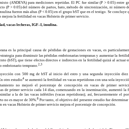
ixto (ANDEVA) para mediciones repetidas. El PC fue similar (P > 0.05) entre g
cto (P > 0.05) del número de partos, hato, método de sincronización, ni número d
nsulina fueron más altas (P < 0.05) en el grupo bST que en el testigo. Se concluy
mejora la fertilidad en vacas Holstein de primer servicio.
dad, vacas lecheras, IGF–I, insulina.
ana es la principal causa de pérdidas de gestaciones en vacas, es particularmen
strategia para disminuir las pérdidas embrionarias tempranas y aumentar la fertilid
to (bST), que tiene efectos directos e indirectos en la fertilidad quizá al actuar 
2,3
llo embrionario temprano.
inyección con 500 mg de bST al inicio del estro y una segunda inyección diez 
4
n otro estudio
se aumentó la fertilidad en vacas repetidoras con una sola inyecci
tamiento no mejoró el porcentaje de concepción en vacas de primer servicio
s de primer servicio cada 14 días, comenzando en la inseminación, aumentó la fer
similar a la de las vacas infértiles (vacas repetidoras); así, frecuentemente el p
8
rto no es mayor de 30%.
Por tanto, el objetivo del presente estudio fue determinar
 en vacas Holstein de primer servicio mejora el porcentaje de concepción.