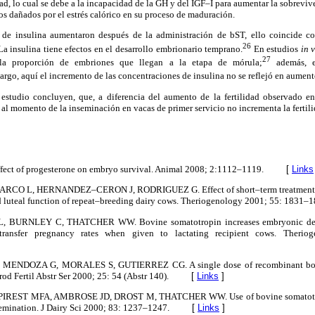
idad, lo cual se debe a la incapacidad de la GH y del IGF–I para aumentar la sobrevi
s dañados por el estrés calórico en su proceso de maduración.
s de insulina aumentaron después de la administración de bST, ello coincide c
26
La insulina tiene efectos en el desarrollo embrionario temprano.
En estudios
in 
27
la proporción de embriones que llegan a la etapa de mórula;
además, e
rgo, aquí el incremento de las concentraciones de insulina no se reflejó en aument
 estudio concluyen, que, a diferencia del aumento de la fertilidad observado en
l momento de la inseminación en vacas de primer servicio no incrementa la fertili
ect of progesterone on embryo survival. Animal 2008; 2:1112–1119.
[
Links
CO L, HERNANDEZ–CERON J, RODRIGUEZ G. Effect of short–term treatment wi
nd luteal function of repeat–breeding dairy cows. Theriogenology 2001; 55: 1831–1
 BURNLEY C, THATCHER WW. Bovine somatotropin increases embryonic dev
ransfer pregnancy rates when given to lactating recipient cows. Theri
ENDOZA G, MORALES S, GUTIERREZ CG. A single dose of recombinant bovi
eprod Fertil Abstr Ser 2000; 25: 54 (Abstr 140).
[
Links
]
PIREST MFA, AMBROSE JD, DROST M, THATCHER WW. Use of bovine somatotropi
nsemination. J Dairy Sci 2000; 83: 1237–1247.
[
Links
]