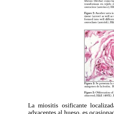
La miositis osificante localiza
adyacentes al hueso, es ocasiona