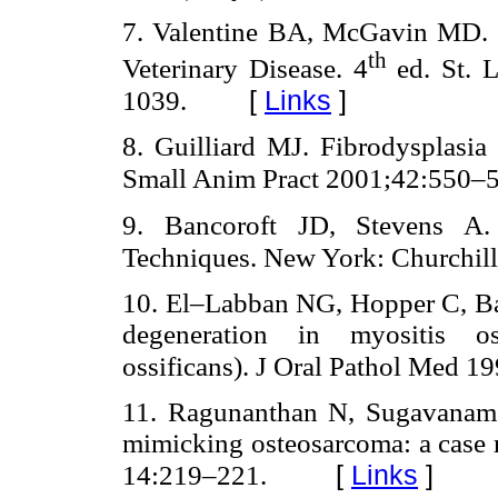
7. Valentine BA, McGavin MD. Sk
th
Veterinary Disease. 4
ed. St. L
[
Links
]
1039.
8. Guilliard MJ. Fibrodysplasia
Small Anim Pract 2001;42:550–
9. Bancoroft JD, Stevens A. 
Techniques. New York: Churchill
10. El–Labban NG, Hopper C, Barb
degeneration in myositis oss
ossificans). J Oral Pathol Med 1
11. Ragunanthan N, Sugavanam 
mimicking osteosarcoma: a case 
[
Links
]
14:219–221.