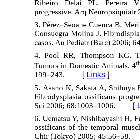
Ribeiro Delai PL, Pereira Vi
progressive. Arq Neuropsiquiatr
3. Pérez–Seoane Cuenca B, Mer
Consuegra Molina J. Fibrodisplas
casos. An Pediatr (Barc) 2006; 
4. Pool RR, Thompson KG. Tum
t
Tumors in Domestic Animals. 4
[
Links
]
199–243.
5. Asano K, Sakata A, Shibuya
Fibrodysplasia ossificans progre
[
Sci 2006; 68:1003–1006.
6. Uematsu Y, Nishibayashi H, Fu
ossificans of the temporal musc
Chir (Tokyo) 2005; 45:56–58.