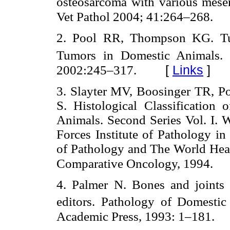
osteosarcoma with various mesen
Vet Pathol 2004; 41:264–268.
2. Pool RR, Thompson KG. Tum
Tumors in Domestic Animals.
[
Links
]
2002:245–317.
3. Slayter MV, Boosinger TR, 
S. Histological Classificatio
Animals. Second Series Vol. I.
Forces Institute of Pathology i
of Pathology and The World Heal
Comparative Oncology, 1994.
4. Palmer N. Bones and joint
editors. Pathology of Domesti
Academic Press, 1993: 1–181.