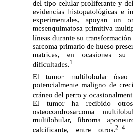
del tipo celular proliferante y de
evidencias histopatológicas e 
experimentales, apoyan un o
mesenquimatosa primitiva multip
líneas durante su transformación
sarcoma primario de hueso present
matrices, en ocasiones su cl
1
dificultades.
El tumor multilobular óse
potencialmente maligno de creci
cráneo del perro y ocasionalmente
El tumor ha recibido otro
osteocondrosarcoma multilobu
multilobular, fibroma aponeu
2–4
calcificante, entre otros.
Al