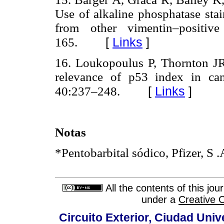
Use of alkaline phosphatase stai
from other vimentin–positiv
[
Links
]
165.
16. Loukopoulus P, Thornton JR
relevance of p53 index in ca
[
Links
]
40:237–248.
Notas
*Pentobarbital sódico, Pfizer, S .
All the contents of this jo
under a
Creative 
Circuito Exterior, Ciudad Univ