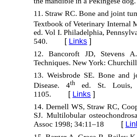
the mandible in a Pekingese dog.
11. Straw RC. Bone and joint tum
Textbook of Veterinary Internal 
ed. Vol I. Philadelphia, Pennsy
[
Links
]
540.
12. Bancoroft JD, Stevens A.
Techniques. New York: Churchill
13. Weisbrode SE. Bone and joi
th
Disease. 4
ed. St. Louis, 
[
Links
]
1105.
14. Dernell WS, Straw RC, Co
SJ. Multilobular osteochondr
[
Lin
Assoc 1998; 34:11–18
15. Barger A, Graca R, Bailey K