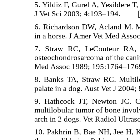
5. Yildiz F, Gurel A, Yesildere T
J Vet Sci 2003; 4:193–194.
6. Richardson DW, Acland M. M
in a horse. J Amer Vet Med Asso
7. Straw RC, LeCouteur RA, 
osteochondrosarcoma of the cani
Med Assoc 1989; 195:1764–176
8. Banks TA, Straw RC. Multil
palate in a dog. Aust Vet J 2004
9. Hathcock JT, Newton JC. Co
multilobular tumor of bone invol
arch in 2 dogs. Vet Radiol Ultr
10. Pakhrin B, Bae NH, Jee H, 