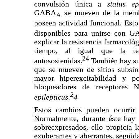
convulsión única a
status e
GABA
se mueven de la membr
A
poseen actividad funcional. Es
disponibles para unirse con 
explicar la resistencia farmacoló
tiempo, al igual que la te
24
autosostenidas.
También hay s
que se mueven de sitios subsin
mayor hiperexcitabilidad y po
bloqueadores de receptores
2
epilepticus.
4
Estos cambios pueden ocurrir t
Normalmente, durante éste hay 
sobreexpresados, ello propicia l
exuberantes y aberrantes, seguid