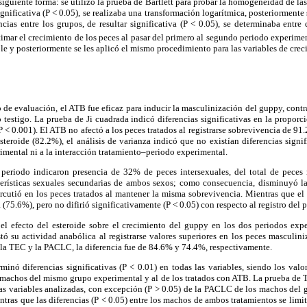
siguiente forma: se utilizó la prueba de Bartlett para probar la homogeneidad de la
nificativa (P < 0.05), se realizaba una transformación logarítmica, posteriormente s
ncias entre los grupos, de resultar significativa (P < 0.05), se determinaba entr
timar el crecimiento de los peces al pasar del primero al segundo periodo experimen
ble y posteriormente se les aplicó el mismo procedimiento para las variables de crec
do de evaluación, el ATB fue eficaz para inducir la masculinización del guppy, cont
 testigo. La prueba de Ji cuadrada indicó diferencias significativas en la propor
(P < 0.001). El ATB no afectó a los peces tratados al registrarse sobrevivencia de 91
steroide (82.2%), el análisis de varianza indicó que no existían diferencias signif
rimental ni a la interacción tratamiento–periodo experimental.
periodo indicaron presencia de 32% de peces intersexuales, del total de peces
acterísticas sexuales secundarias de ambos sexos; como consecuencia, disminuyó 
ercutió en los peces tratados al mantener la misma sobrevivencia. Mientras que el
(75.6%), pero no difirió significativamente (P < 0.05) con respecto al registro del 
el efecto del esteroide sobre el crecimiento del guppy en los dos periodos expe
tó su actividad anabólica al registrarse valores superiores en los peces masculin
 la TEC y la PACLC, la diferencia fue de 84.6% y 74.4%, respectivamente.
rminó diferencias significativas (P < 0.01) en todas las variables, siendo los val
os machos del mismo grupo experimental y al de los tratados con ATB. La prueba de
 las variables analizadas, con excepción (P > 0.05) de la PACLC de los machos del 
ras que las diferencias (P < 0.05) entre los machos de ambos tratamientos se lim