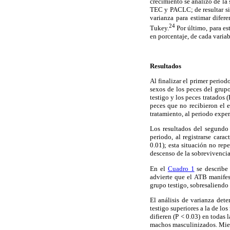
crecimiento se analizó de la 
TEC y PACLC; de resultar sig
varianza para estimar difere
24
Tukey.
Por último, para es
en porcentaje, de cada varia
Resultados
Al finalizar el primer perio
sexos de los peces del grupo
testigo y los peces tratados 
peces que no recibieron el e
tratamiento, al periodo expe
Los resultados del segundo 
periodo, al registrarse car
0.01); esta situación no rep
descenso de la sobrevivencia 
En el
Cuadro 1
se describe 
advierte que el ATB manifes
grupo testigo, sobresaliendo
El análisis de varianza dete
testigo superiores a la de l
difieren (P < 0.03) en todas
machos masculinizados. Mient