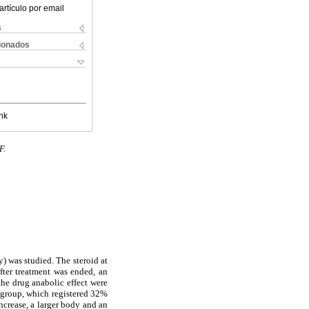
artículo por email
s
cionados
nk
F.
) was studied. The steroid at
fter treatment was ended, an
the drug anabolic effect were
l group, which registered 32%
ncrease, a larger body and an