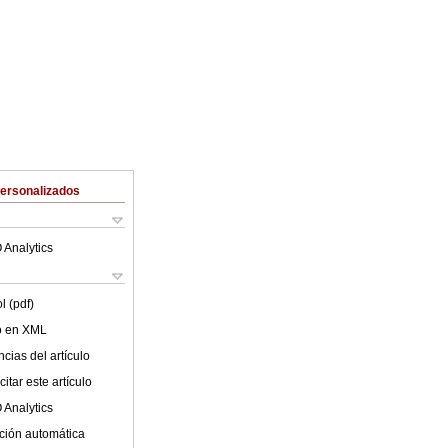
Personalizados
 Analytics
l (pdf)
lo en XML
cias del artículo
itar este artículo
 Analytics
ción automática