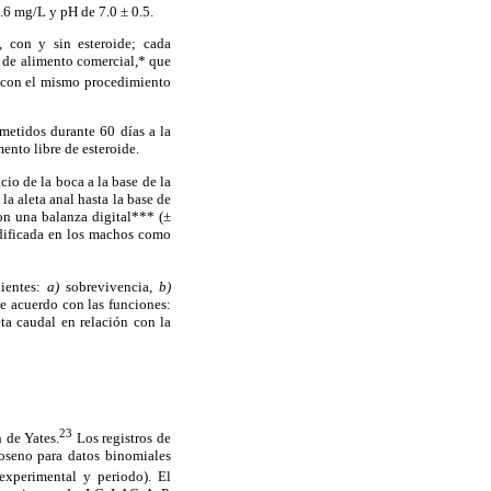
.6 mg/L y pH de 7.0 ± 0.5.
 con y sin esteroide; cada
g de alimento comercial,* que
ó con el mismo procedimiento
metidos durante 60 días a la
ento libre de esteroide.
io de la boca a la base de la
la aleta anal hasta la base de
con una balanza digital*** (±
odificada en los machos como
uientes:
a)
sobrevivencia,
b)
de acuerdo con las funciones:
ta caudal en relación con la
23
n de Yates.
Los registros de
coseno para datos binomiales
experimental y periodo). El