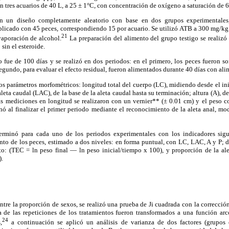
en tres acuarios de 40 L, a 25 ± 1°C, con concentración de oxígeno a saturación de 6
en un diseño completamente aleatorio con base en dos grupos experimentales,
riplicado con 45 peces, correspondiendo 15 por acuario. Se utilizó ATB a 300 mg/k
21
aporación de alcohol.
La preparación del alimento del grupo testigo se realiz
sin el esteroide.
 fue de 100 días y se realizó en dos periodos: en el primero, los peces fueron so
egundo, para evaluar el efecto residual, fueron alimentados durante 40 días con alim
os parámetros morfométricos: longitud total del cuerpo (LC), midiendo desde el inic
aleta caudal (LAC), de la base de la aleta caudal hasta su terminación; altura (A), de 
Las mediciones en longitud se realizaron con un vernier** (± 0.01 cm) y el peso 
inó al finalizar el primer periodo mediante el reconocimiento de la aleta anal, m
erminó para cada uno de los periodos experimentales con los indicadores sig
nto de los peces, estimado a dos niveles: en forma puntual, con LC, LAC, A y P; 
nto: (TEC = ln peso final — ln peso inicial/tiempo x 100), y proporción de la ale
).
entre la proporción de sexos, se realizó una prueba de Ji cuadrada con la correcció
 de las repeticiones de los tratamientos fueron transformados a una función ar
24
,
a continuación se aplicó un análisis de varianza de dos factores (grupos 