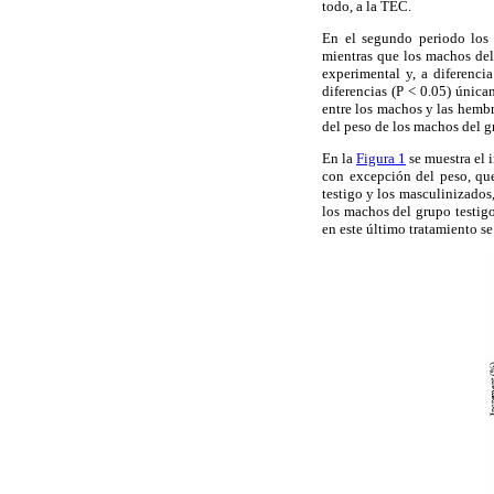
todo, a la TEC.
En el segundo periodo los 
mientras que los machos del 
experimental y, a diferenci
diferencias (P < 0.05) única
entre los machos y las hembr
del peso de los machos del g
En la
Figura 1
se muestra el 
con excepción del peso, qu
testigo y los masculinizados
los machos del grupo testig
en este último tratamiento s