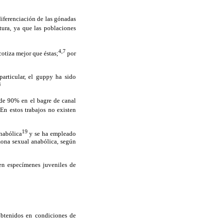
diferenciación de las gónadas
tura, ya que las poblaciones
4,7
cotiza mejor que éstas;
por
articular, el guppy ha sido
4
 de 90% en el bagre de canal
En estos trabajos no existen
19
anabólica
y se ha empleado
mona sexual anabólica, según
 en especímenes juveniles de
obtenidos en condiciones de