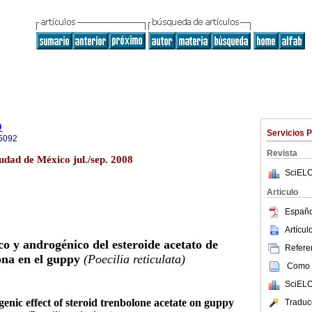
o
Servicios 
5092
Revista
udad de México jul./sep. 2008
SciELO
Articulo
Españo
Artícu
co y androgénico del esteroide acetato de
Referen
ona en el guppy
(Poecilia reticulata)
Como c
SciELO
nic effect of steroid trenbolone acetate on guppy
Traduc