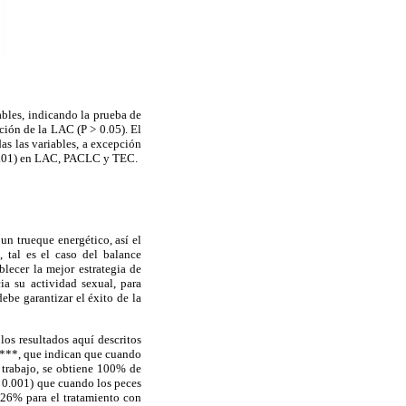
iables, indicando la prueba de
ción de la LAC (P > 0.05). El
das las variables, a excepción
< 0.01) en LAC, PACLC y TEC.
un trueque energético, así el
 tal es el caso del balance
blecer la mejor estrategia de
ia su actividad sexual, para
ebe garantizar el éxito de la
los resultados aquí descritos
s****, que indican que cuando
 trabajo, se obtiene 100% de
 0.001) que cuando los peces
5.26% para el tratamiento con