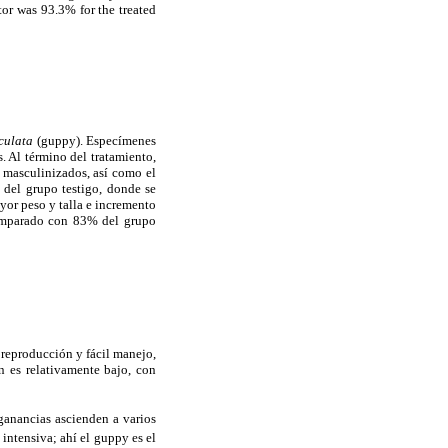
tor was 93.3% for the treated
iculata
(guppy). Especímenes
. Al término del tratamiento,
s masculinizados, así como el
a del grupo testigo, donde se
yor peso y talla e incremento
 comparado con 83% del grupo
 reproducción y fácil manejo,
n es relativamente bajo, con
ganancias ascienden a varios
intensiva; ahí el guppy es el