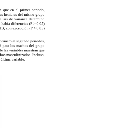
n que en el primer periodo,
a las hembras del mismo grupo
álisis de varianza determinó
 había diferencias (P > 0.05)
ATB, con excepción (P > 0.05)
l primero al segundo periodos,
% para los machos del grupo
de las variables muestran que
hos masculinizados. Incluso,
 última variable.