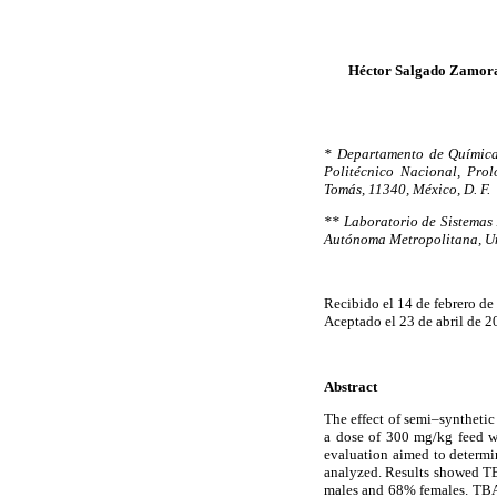
Héctor Salgado Zamora
* Departamento de Química 
Politécnico Nacional, Pro
Tomás, 11340, México, D. F.
** Laboratorio de Sistemas
Autónoma Metropolitana, Uni
Recibido el 14 de febrero d
Aceptado el 23 de abril de 2
Abstract
The effect of semi–synthetic
a dose of 300 mg/kg feed wa
evaluation aimed to determin
analyzed. Results showed TBA
males and 68% females. TBA t