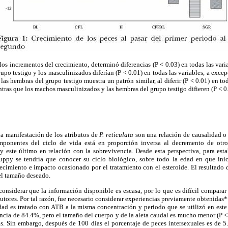
 los incrementos del crecimiento, determinó diferencias (P < 0.03) en todas las var
po testigo y los masculinizados diferían (P < 0.01) en todas las variables, a excep
las hembras del grupo testigo muestra un patrón similar, al diferir (P < 0.01) en to
ntras que los machos masculinizados y las hembras del grupo testigo difieren (P 
a manifestación de los atributos de
P. reticulata
son una relación de causalidad o 
onentes del ciclo de vida está en proporción inversa al decremento de otro,
 este último en relación con la sobrevivencia. Desde esta perspectiva, para esta
ppy se tendría que conocer su ciclo biológico, sobre todo la edad en que inic
recimiento e impacto ocasionado por el tratamiento con el esteroide. El resultado d
el tamaño deseado.
 considerar que la información disponible es escasa, por lo que es difícil comparar 
autores. Por tal razón, fue necesario considerar experiencias previamente obtenida
dad es tratado con ATB a la misma concentración y periodo que se utilizó en este
ncia de 84.4%, pero el tamaño del cuerpo y de la aleta caudal es mucho menor (P <
as. Sin embargo, después de 100 días el porcentaje de peces intersexuales es de 