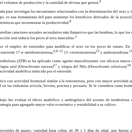
4
r el volumen de producción y la cantidad de divisas que genera.
zada para investigar los mecanismos relacionados con la determinación del sexo y 
, es una herramienta útil para aumentar los beneficios derivados de la acuicul
8
erísticas que incrementan la productividad.
rrollan caracteres sexuales secundarios más llamativos que las hembras, lo que los 
1
ucción será inducir los peces al sexo masculino.
e el empleo de esteroides para modificar el sexo en los peces de ornato. En p
6,
9–
12
13
1
 esteroide 17 α–metiltestosterona,
11–cetotestosterona
y androstendiona.
 trembolona (ATB) se ha aplicado como agente masculinizante con eficacia mayor
17
18
ilapia azul
(Oreochromis aureus)
y tilapia del Nilo
(Oreochromis niloticus).
actividad anabólica inducida por el esteroide.
tico con actividad hormonal similar a la testosterona, pero con mayor actividad 
l en las industrias avícola, bovina, porcina y pecuaria. Se le considera como hor
abajo fue evaluar el efecto anabólico y androgénico del acetato de trembolona
rategia para agregarle mayor valor económico y rentabilidad a su cultivo.
uveniles de guppy, variedad king cobra, de 30 ± 1 días de edad, que fueron 