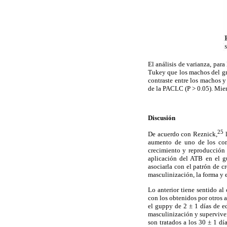
El análisis de varianza, para
Tukey que los machos del gru
contraste entre los machos y 
de la PACLC (P > 0.05). Mie
Discusión
25
De acuerdo con Reznick,
l
aumento de uno de los comp
crecimiento y reproducción y
aplicación del ATB en el gu
asociarla con el patrón de c
masculinización, la forma y 
Lo anterior tiene sentido al
con los obtenidos por otros 
el guppy de 2 ± 1 días de e
masculinización y supervive
son tratados a los 30 ± 1 dí