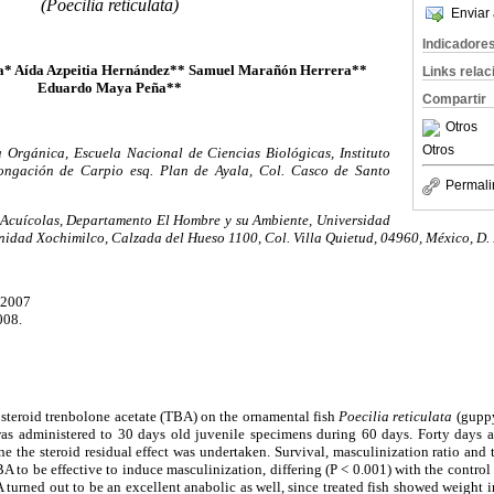
(Poecilia reticulata)
Enviar 
Indicadore
* Aída Azpeitia Hernández** Samuel Marañón Herrera**
Links rela
Eduardo Maya Peña**
Compartir
Otros
Otros
Orgánica, Escuela Nacional de Ciencias Biológicas, Instituto
longación de Carpio esq. Plan de Ayala, Col. Casco de Santo
Permali
 Acuícolas, Departamento El Hombre y su Ambiente, Universidad
dad Xochimilco, Calzada del Hueso 1100, Col. Villa Quietud, 04960, México, D. 
e 2007
008.
 steroid trenbolone acetate (TBA) on the ornamental fish
Poecilia reticulata
(guppy
s administered to 30 days old juvenile specimens during 60 days. Forty days a
e the steroid residual effect was undertaken. Survival, masculinization ratio and 
 to be effective to induce masculinization, differing (P < 0.001) with the contro
urned out to be an excellent anabolic as well, since treated fish showed weight i