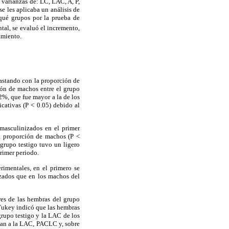
s varianzas de: LC, LAC, A, P,
e les aplicaba un análisis de
e qué grupos por la prueba de
tal, se evaluó el incremento,
imiento.
rastando con la proporción de
ción de machos entre el grupo
.2%, que fue mayor a la de los
icativas (P < 0.05) debido al
 masculinizados en el primer
la proporción de machos (P <
 grupo testigo tuvo un ligero
primer periodo.
rimentales, en el primero se
izados que en los machos del
ores de las hembras del grupo
 Tukey indicó que las hembras
grupo testigo y la LAC de los
itan a la LAC, PACLC y, sobre