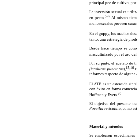
principal pez de cultivo, po
La inversión sexual es utili
5–7
en peces.
Al mismo tiempo
monosexuales proveen caract
En el guppy, los machos desa
tanto, una estrategia de prod
Desde hace tiempo se conoc
masculinizado por el uso del
Por su parte, el acetato de
15,16
(Ictalurus punctatus),
t
informes respecto de alguna 
El ATB es un esteroide sinté
con éxito en forma comercia
20
Hoffman y Evers.
El objetivo del presente tr
Poecilia reticulata,
como est
Material y métodos
Se emplearon especímenes j