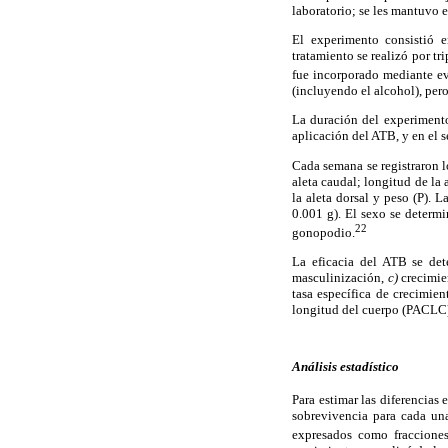
laboratorio; se les mantuvo 
El experimento consistió 
tratamiento se realizó por t
fue incorporado mediante ev
(incluyendo el alcohol), pero 
La duración del experimento
aplicación del ATB, y en el s
Cada semana se registraron l
aleta caudal; longitud de la 
la aleta dorsal y peso (P). 
0.001 g). El sexo se determ
22
gonopodio.
La eficacia del ATB se det
masculinización,
c)
crecimie
tasa específica de crecimie
longitud del cuerpo (PACLC
Análisis estadístico
Para estimar las diferencias 
sobrevivencia para cada una
expresados como fracciones