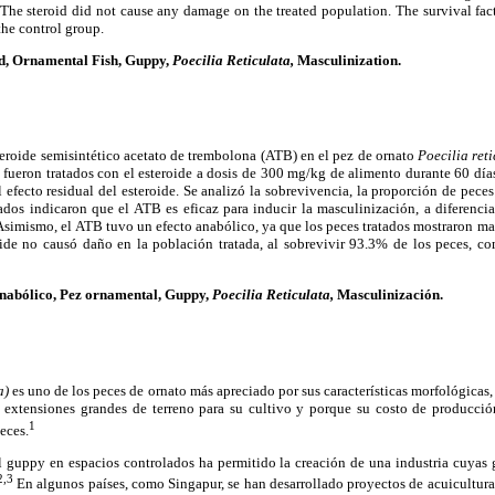
. The steroid did not cause any damage on the treated population. The survival fac
the control group.
d, Ornamental Fish, Guppy,
Poecilia Reticulata,
Masculinization.
steroide semisintético acetato de trembolona (ATB) en el pez de ornato
Poecilia ret
 fueron tratados con el esteroide a dosis de 300 mg/kg de alimento durante 60 días
l efecto residual del esteroide. Se analizó la sobrevivencia, la proporción de pece
ados indicaron que el ATB es eficaz para inducir la masculinización, a diferenci
simismo, el ATB tuvo un efecto anabólico, ya que los peces tratados mostraron ma
roide no causó daño en la población tratada, al sobrevivir 93.3% de los peces,
anabólico, Pez ornamental, Guppy,
Poecilia Reticulata,
Masculinización.
ta)
es uno de los peces de ornato más apreciado por sus características morfológicas,
 extensiones grandes de terreno para su cultivo y porque su costo de producció
1
eces.
 guppy en espacios controlados ha permitido la creación de una industria cuyas 
2,3
En algunos países, como Singapur, se han desarrollado proyectos de acuicultura 