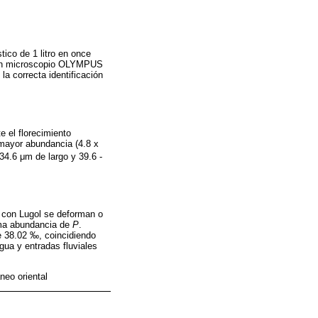
tico de 1 litro en once
en un microscopio OLYMPUS
a correcta identificación
e el florecimiento
 mayor abundancia (4.8 x
 34.6 μm de largo y 39.6 -
s con Lugol se deforman o
ima abundancia de
P
.
e 38.02 ‰, coincidiendo
agua y entradas fluviales
neo oriental