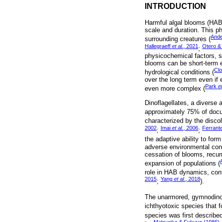
INTRODUCTION
Harmful algal blooms (HABs
scale and duration. This 
And
surrounding creatures (
Hallegraeff
et al
., 2021
Otero & 
;
physicochemical factors, su
blooms can be short-term e
Clo
hydrological conditions (
over the long term even i
Park
et
even more complex (
Dinoflagellates, a diverse 
approximately 75% of docu
characterized by the discol
2002
Imai
et al.
, 2006
Ferrant
;
;
the adaptive ability to form
adverse environmental cond
cessation of blooms, recurr
expansion of populations (
role in HAB dynamics, cont
2015
Yang
et al.
, 2018
;
).
The unarmored, gymnodinoi
ichthyotoxic species that f
species was first describe