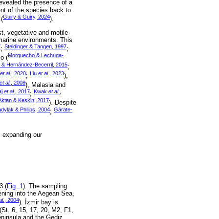
evealed the presence of a
ent of the species back to
Guiry & Guiry, 2024
(
).
st, vegetative and motile
 marine environments. This
7
Steidinger & Tangen, 1997
;
;
Morquecho & Lechuga-
o (
 & Hernández-Becerril, 2015
;
et al.
, 2020
Liu
et al.
, 2023
;
),
et al.
, 2008
), Malasia and
aj
et al.
, 2017
Kwak
et al.
,
;
Aktan & Keskin, 2017
). Despite
dylak & Phllips, 2004
Gárate-
;
, expanding our
3 (
Fig. 1
). The sampling
pening into the Aegean Sea,
al.
, 2004
). İzmir bay is
(St. 6, 15, 17, 20, M2, F1,
ninsula and the Gediz