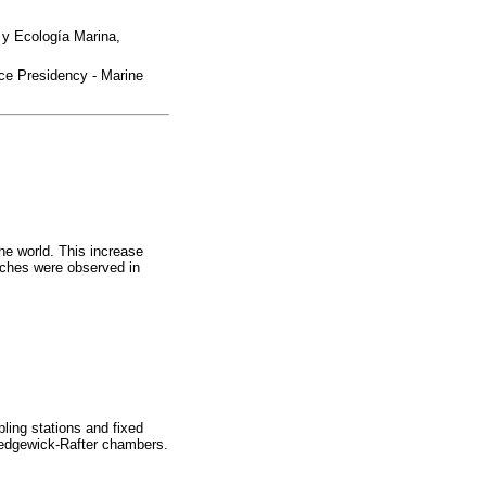
n y Ecología Marina,
ce Presidency - Marine
he world. This increase
tches were observed in
ling stations and fixed
Sedgewick-Rafter chambers.