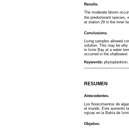
Results.
The moderate bloom occur
the predominant species, wi
at station 29 in the inner 
Conclusions.
Living samples allowed corr
solution. This may be why
in İzmir Bay at a water tem
occurred in the shallowest a
Keywords:
phytoplankton;
RESUMEN
Antecedentes.
Los florecimientos de alga
el mundo. Este aumento t
rojizas en la Bahía de Izm
Objetivo.