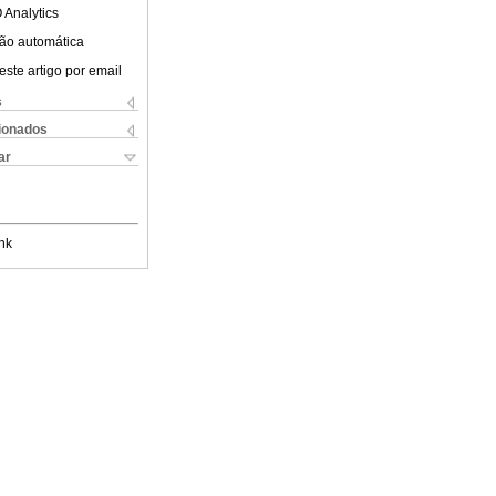
 Analytics
ão automática
este artigo por email
s
cionados
ar
nk