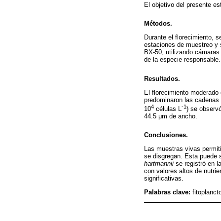
El objetivo del presente es
Métodos.
Durante el florecimiento, s
estaciones de muestreo y s
BX-50, utilizando cámaras 
de la especie responsable.
Resultados.
El florecimiento moderado
predominaron las cadenas b
4
-1
10
células L
) se observó
44.5 μm de ancho.
Conclusiones.
Las muestras vivas permiti
se disgregan. Esta puede 
hartmannii
se registró en l
con valores altos de nutrie
significativas.
Palabras clave:
fitoplanct