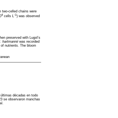
m two-celled chains were
4
-1
0
cells L
) was observed
hen preserved with Lugol’s
P
.
hartmannii
was recorded
 of nutrients. The bloom
rranean
s últimas décadas en todo
023 se observaron manchas
ii
.