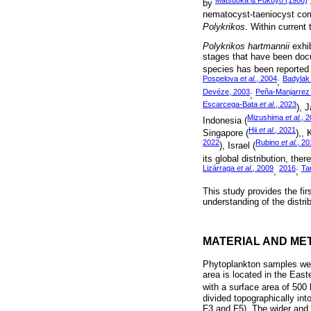
Matsuoka & Fukuyo (1986)
by
nematocyst-taeniocyst com
Polykrikos
. Within curren
Polykrikos hartmannii
exhib
stages that have been docu
species has been reported
Pospelova
et al.
, 2004
Badylak 
;
Devéze, 2003
Peña-Manjarre
;
Escarcega-Bata
et al
., 2023
), 
Mizushima
et al.
, 
Indonesia (
Hii
et al.
, 2021
Singapore (
),, 
2022
Rubino
et al.
, 20
), Israel (
its global distribution, the
Lizárraga
et al.
, 2009
2016
Ta
,
;
This study provides the f
understanding of the distri
MATERIAL AND ME
Phytoplankton samples were
area is located in the East
with a surface area of 500 
divided topographically int
F3 and F5). The wider and