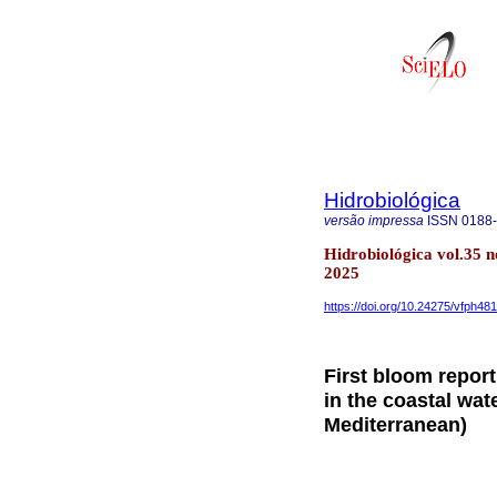
Hidrobiológica
versão impressa
ISSN
0188
Hidrobiológica vol.35 
2025
https://doi.org/10.24275/vfph48
First bloom report
in the coastal wat
Mediterranean)