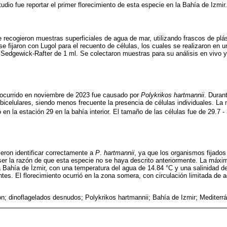
tudio fue reportar el primer florecimiento de esta especie en la Bahía de Izmir.
e recogieron muestras superficiales de agua de mar, utilizando frascos de plás
e fijaron con Lugol para el recuento de células, los cuales se realizaron 
Sedgewick-Rafter de 1 ml. Se colectaron muestras para su análisis en vivo y l
 ocurrido en noviembre de 2023 fue causado por
Polykrikos hartmannii
. Durant
icelulares, siendo menos frecuente la presencia de células individuales. La
 en la estación 29 en la bahía interior. El tamaño de las células fue de 29.7 -
eron identificar correctamente a
P
.
hartmannii
, ya que los organismos fijado
ser la razón de que esta especie no se haya descrito anteriormente. La máx
a Bahía de İzmir, con una temperatura del agua de 14.84 °C y una salinidad d
ntes. El florecimiento ocurrió en la zona somera, con circulación limitada de 
on; dinoflagelados desnudos; Polykrikos hartmannii; Bahía de Izmir; Mediterrá