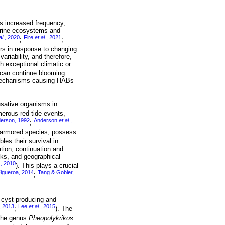
ts increased frequency,
arine ecosystems and
al.
, 2020
Fire
et al.
, 2021
;
;
urs in response to changing
ariability, and therefore,
 exceptional climatic or
 can continue blooming
e mechanisms causing HABs
usative organisms in
merous red tide events,
erson, 1992
Anderson
et al.
,
;
unarmored species, possess
bles their survival in
tion, continuation and
cks, and geographical
.
, 2010
). This plays a crucial
igueroa, 2014
Tang & Gobler,
;
 cyst-producing and
, 2013
Lee
et al.
, 2015
;
). The
 the genus
Pheopolykrikos