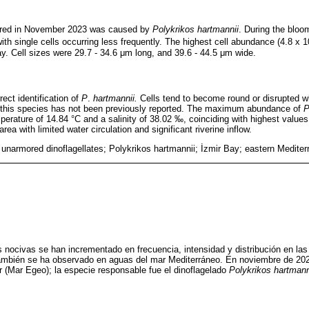
red in November 2023 was caused by
Polykrikos hartmannii
. During the bloo
th single cells occurring less frequently. The highest cell abundance (4.8 x 1
bay. Cell sizes were 29.7 - 34.6 μm long, and 39.6 - 44.5 μm wide.
ect identification of
P
.
hartmannii.
Cells tend to become round or disrupted w
 this species has not been previously reported. The maximum abundance of
perature of 14.84 °C and a salinity of 38.02 ‰, coinciding with highest values
rea with limited water circulation and significant riverine inflow.
 unarmored dinoflagellates; Polykrikos hartmannii; İzmir Bay; eastern Medite
s nocivas se han incrementado en frecuencia, intensidad y distribución en la
ambién se ha observado en aguas del mar Mediterráneo. En noviembre de 2
ir (Mar Egeo); la especie responsable fue el dinoflagelado
Polykrikos hartmann