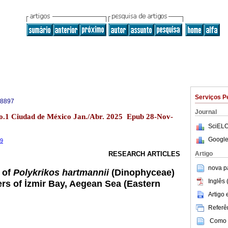
Serviços P
-8897
Journal
no.1 Ciudad de México Jan./Abr. 2025 Epub 28-Nov-
SciELO
Google
19
Artigo
RESEARCH ARTICLES
nova p
 of
Polykrikos hartmannii
(Dinophyceae)
Inglês 
ers of İzmir Bay, Aegean Sea (Eastern
Artigo
Referên
Como c