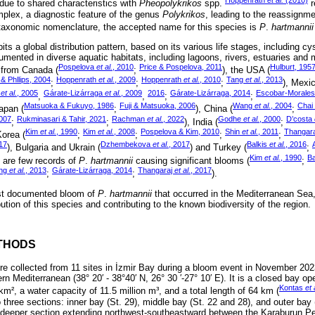
Hoppenrath
et al.
(2010)
due to shared characteristics with
Pheopolykrikos
spp.
r
plex, a diagnostic feature of the genus
Polykrikos
, leading to the reassignm
t taxonomic nomenclature, the accepted name for this species is
P
.
hartmannii
its a global distribution pattern, based on its various life stages, including cy
mented in diverse aquatic habitats, including lagoons, rivers, estuaries and
Pospelova
et al.
, 2010
Price & Pospelova, 2011
Hulburt, 195
 from Canada (
;
), the USA (
& Phllips, 2004
Hoppenrath
et al.
, 2009
Hoppenrath
et al.
, 2010
Tang
et al.
, 2013
;
;
;
), Mexic
z
et al.
, 2005
Gárate-Lizárraga
et al.
, 2009
2016
Gárate-Lizárraga, 2014
Escobar-Morales
,
,
;
;
Matsuoka & Fukuyo, 1986
Fuji & Matsuoka, 2006
Wang
et al.
, 2004
Chai
Japan (
;
), China (
;
2007
Rukminasari & Tahir, 2021
Rachman
et al.
, 2022
Godhe
et al.
, 2000
D’costa
;
;
), India (
;
Kim
et al.
, 1990
Kim
et al.
, 2008
Pospelova & Kim, 2010
Shin
et al.
, 2011
Thangar
Korea (
;
;
;
;
17
Dzhembekova
et al.
, 2017
Balkis
et al.
, 2016
), Bulgaria and Ukrain (
) and Turkey (
;
Kim
et al.
, 1990
Ba
re are few records of
P
.
hartmannii
causing significant blooms (
;
ng
et al.
, 2013
Gárate-Lizárraga, 2014
Thangaraj
et al.
, 2017
;
;
).
irst documented bloom of
P
.
hartmannii
that occurred in the Mediterranean Sea
bution of this species and contributing to the known biodiversity of the region.
THODS
 collected from 11 sites in İzmir Bay during a bloom event in November 202
ern Mediterranean (38° 20′ - 38°40′ N, 26° 30 ′-27° 10′ E). It is a closed bay o
Kontas
et 
km², a water capacity of 11.5 million m³, and a total length of 64 km (
o three sections: inner bay (St. 29), middle bay (St. 22 and 28), and outer bay 
 deeper section extending northwest-southeastward between the Karaburun Pe