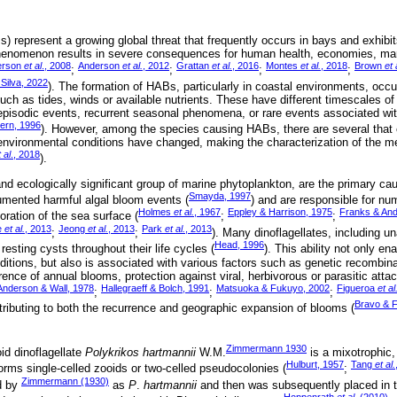
) represent a growing global threat that frequently occurs in bays and exhibi
phenomenon results in severe consequences for human health, economies, m
erson
et al
., 2008
Anderson
et al.
, 2012
Grattan
et al.
, 2016
Montes
et al.
, 2018
Brown
et 
;
;
;
;
Silva, 2022
). The formation of HABs, particularly in coastal environments, occ
ch as tides, winds or available nutrients. These have different timescales of v
pisodic events, recurrent seasonal phenomena, or rare events associated with
ern, 1996
). However, among the species causing HABs, there are several that
f environmental conditions have changed, making the characterization of th
 al
., 2018
).
and ecologically significant group of marine phytoplankton, are the primary ca
Smayda, 1997
mented harmful algal bloom events (
) and are responsible for nu
Holmes
et al.
, 1967
Eppley & Harrison, 1975
Franks & And
oration of the sea surface (
;
;
e
et al.
, 2013
Jeong
et al.
, 2013
Park
et al.
, 2013
;
;
). Many dinoflagellates, including 
Head, 1996
 resting cysts throughout their life cycles (
). This ability not only ena
itions, but also is associated with various factors such as genetic recombina
ence of annual blooms, protection against viral, herbivorous or parasitic atta
Anderson & Wall, 1978
Hallegraeff & Bolch, 1991
Matsuoka & Fukuyo, 2002
Figueroa
et al
;
;
;
Bravo & F
ributing to both the recurrence and geographic expansion of blooms (
Zimmermann 1930
d dinoflagellate
Polykrikos hartmannii
W.M.
is a mixotrophic,
Hulburt, 1957
Tang
et al.
orms single-celled zooids or two-celled pseudocolonies (
;
Zimmermann (1930)
d by
as
P
.
hartmannii
and then was subsequently placed in