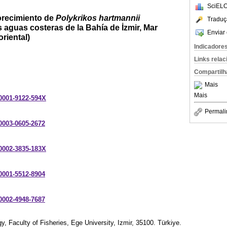
SciELO
lorecimiento de
Polykrikos hartmannii
Traduç
 aguas costeras de la Bahía de İzmir, Mar
Enviar 
riental)
Indicadore
Links rela
Compartilh
Mais
Mais
-0001-9122-594X
Permali
-0003-0605-2672
-0002-3835-183X
-0001-5512-8904
-0002-4948-7687
, Faculty of Fisheries, Ege University, Izmir, 35100. Türkiye.