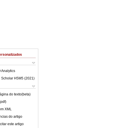
ersonalizados
 Analytics
 Scholar H5M5 (
2021
)
ágina do texto(beta)
(pdf)
 em XML
cias do artigo
itar este artigo