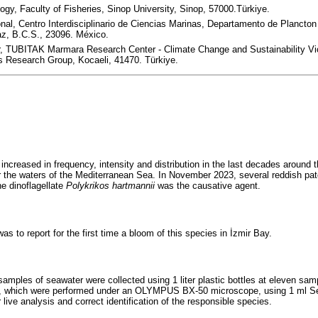
ogy, Faculty of Fisheries, Sinop University, Sinop, 57000.Türkiye.
ional, Centro Interdisciplinario de Ciencias Marinas, Departamento de Plancto
az, B.C.S., 23096. México.
 TUBITAK Marmara Research Center - Climate Change and Sustainability Vi
 Research Group, Kocaeli, 41470. Türkiye.
ncreased in frequency, intensity and distribution in the last decades around t
r the waters of the Mediterranean Sea. In November 2023, several reddish pa
e dinoflagellate
Polykrikos hartmannii
was the causative agent.
as to report for the first time a bloom of this species in İzmir Bay.
amples of seawater were collected using 1 liter plastic bottles at eleven samp
ing, which were performed under an OLYMPUS BX-50 microscope, using 1 ml 
live analysis and correct identification of the responsible species.