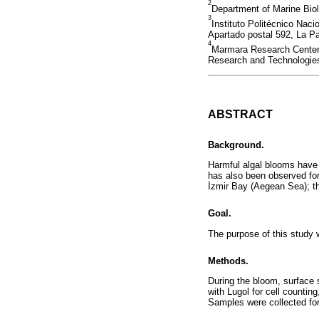
2
Department of Marine Biol
3
Instituto Politécnico Nac
Apartado postal 592, La P
4
Marmara Research Center,
Research and Technologies
ABSTRACT
Background.
Harmful algal blooms have i
has also been observed fo
İzmir Bay (Aegean Sea); th
Goal.
The purpose of this study w
Methods.
During the bloom, surface s
with Lugol for cell count
Samples were collected for 