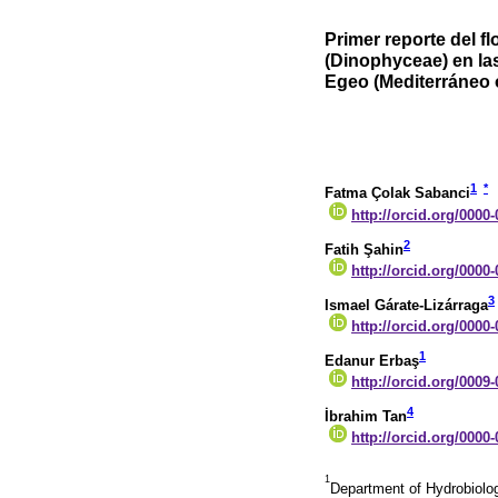
Primer reporte del f
(Dinophyceae) en las
Egeo (Mediterráneo o
1
*
Fatma Çolak Sabanci
http://orcid.org/0000
2
Fatih Şahin
http://orcid.org/0000
3
Ismael Gárate-Lizárraga
http://orcid.org/0000
1
Edanur Erbaş
http://orcid.org/0009
4
İbrahim Tan
http://orcid.org/0000
1
Department of Hydrobiology