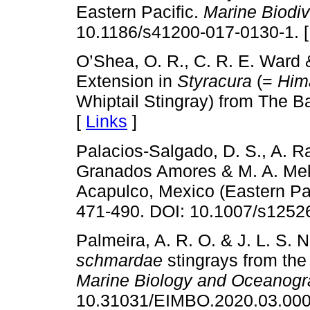
Eastern Pacific.
Marine Biodiv
10.1186/s41200-017-0130-1. 
O’Shea, O. R., C. R. E. Ward 
Extension in
Styracura
(=
Him
Whiptail Stingray) from The 
[
Links
]
Palacios-Salgado, D. S., A. R
Granados Amores & M. A. Melo
Acapulco, Mexico (Eastern Pa
471-490. DOI: 10.1007/s1252
Palmeira, A. R. O. & J. L. S.
schmardae
stingrays from the
Marine Biology and Oceanog
10.31031/EIMBO.2020.03.000