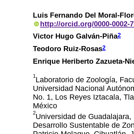
Luis Fernando Del Moral-Flor
http://orcid.org/0000-0002-
2
Victor Hugo Galván-Piña
2
Teodoro Ruiz-Rosas
Enrique Heriberto Zazueta-Ni
1
Laboratorio de Zoología, Fac
Universidad Nacional Autónom
No. 1, Los Reyes Iztacala, Tl
México
2
Universidad de Guadalajara,
Desarrollo Sustentable de Zo
Patricio-Melaque, Cihuatlán, 