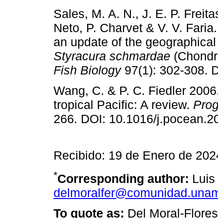
Sales, M. A. N., J. E. P. Freit
Neto, P. Charvet & V. V. Fari
an update of the geographical 
Styracura schmardae
(Chondri
Fish Biology
97(1): 302-308. D
Wang, C. & P. C. Fiedler 2006
tropical Pacific: A review.
Prog
266. DOI: 10.1016/j.pocean.2
Recibido: 19 de Enero de 20
*
Corresponding author:
Luis 
delmoralfer@comunidad.una
To quote as:
Del Moral-Flores,