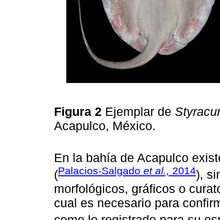
Figura 2
Ejemplar de
Styracur
Acapulco, México.
En la bahía de Acapulco exis
Palacios-Salgado
et al.,
2014
(
), s
morfológicos, gráficos o curat
cual es necesario para confirm
como lo registrado para su e