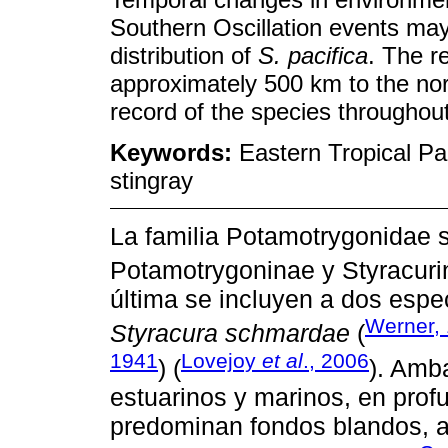
Southern Oscillation events may
distribution of
S. pacifica
. The r
approximately 500 km to the no
record of the species throughout 
Keywords:
Eastern Tropical Pac
stingray
La familia Potamotrygonidae s
Potamotrygoninae y Styracuri
última se incluyen a dos espe
Werner,
Styracura schmardae
(
1941
Lovejoy
et al
., 2006
) (
). Amb
estuarinos y marinos, en pro
predominan fondos blandos, ar