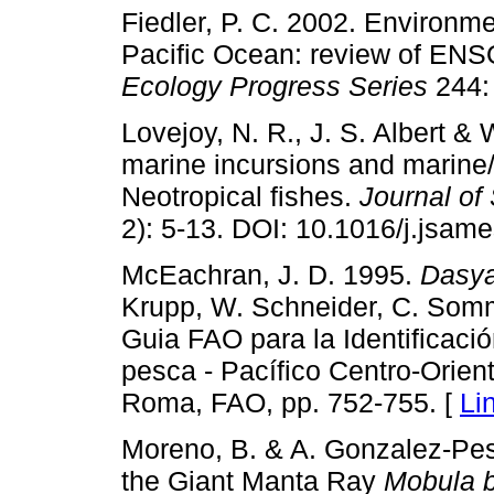
Fiedler, P. C. 2002. Environme
Pacific Ocean: review of ENSO
Ecology Progress Series
244:
Lovejoy, N. R., J. S. Albert 
marine incursions and marine/
Neotropical fishes.
Journal of
2): 5-13. DOI: 10.1016/j.jsam
McEachran, J. D. 1995.
Dasya
Krupp, W. Schneider, C. Somm
Guia FAO para la Identificació
pesca - Pacífico Centro-Orient
Roma, FAO, pp. 752-755. [
Li
Moreno, B. & A. Gonzalez-Pes
the Giant Manta Ray
Mobula b