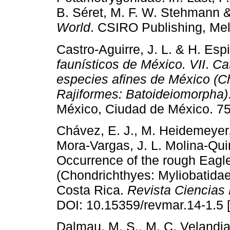
B. Séret, M. F. W. Stehmann &
World
. CSIRO Publishing, Mel
Castro-Aguirre, J. L. & H. Es
faunísticos de México. VII
.
Ca
especies afines de México (C
Rajiformes: Batoideiomorpha)
México, Ciudad de México. 75
Chávez, E. J., M. Heidemeyer,
Mora-Vargas, J. L. Molina-Qu
Occurrence of the rough Eagl
(Chondrichthyes: Myliobatidae)
Costa Rica.
Revista Ciencias
DOI: 10.15359/revmar.14-1.5 
Dalmau, M. S., M. C. Velandia,