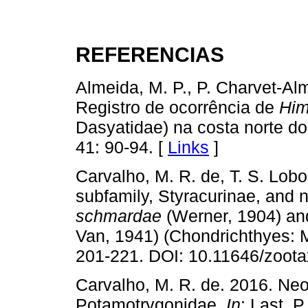
REFERENCIAS
Almeida, M. P., P. Charvet-Al
Registro de ocorrência de
Him
Dasyatidae) na costa norte do
41: 90-94. [
Links
]
Carvalho, M. R. de, T. S. Lobo
subfamily, Styracurinae, and
schmardae
(Werner, 1904) a
Van, 1941) (Chondrichthyes: 
201-221. DOI: 10.11646/zoota
Carvalho, M. R. de. 2016. Neot
Potamotrygonidae.
In
: Last, P