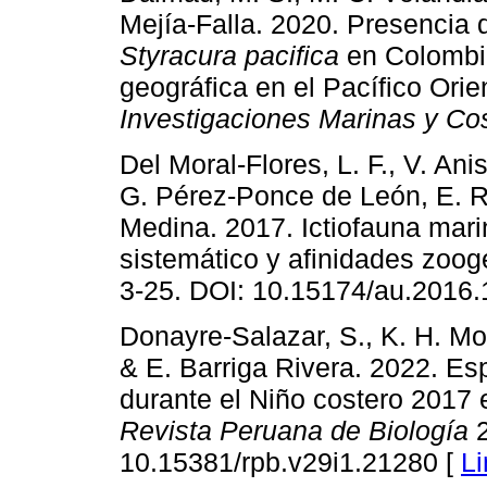
Mejía-Falla. 2020. Presencia 
Styracura pacifica
en Colombia
geográfica en el Pacífico Orie
Investigaciones Marinas y Co
Del Moral-Flores, L. F., V. An
G. Pérez-Ponce de León, E. 
Medina. 2017. Ictiofauna mari
sistemático y afinidades zoog
3-25. DOI: 10.15174/au.2016.
Donayre-Salazar, S., K. H. M
& E. Barriga Rivera. 2022. E
durante el Niño costero 2017 e
Revista Peruana de Biología
2
10.15381/rpb.v29i1.21280 [
Li