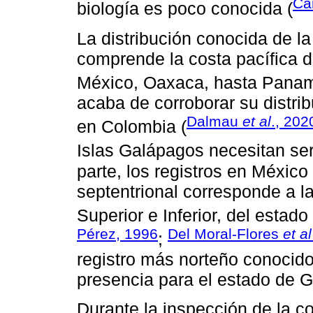
Ca
biología es poco conocida (
La distribución conocida de l
comprende la costa pacífica d
México, Oaxaca, hasta Panam
acaba de corroborar su distri
Dalmau
et al
., 202
en Colombia (
Islas Galápagos necesitan ser 
parte, los registros en Méxic
septentrional corresponde a 
Superior e Inferior, del estad
Pérez, 1996
Del Moral-Flores
et al
;
registro más norteño conocido
presencia para el estado de G
Durante la inspección de la c