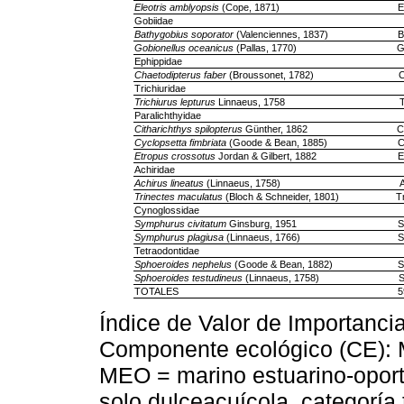
Eleotris amblyopsis
(Cope, 1871)
E
Gobiidae
Bathygobius soporator
(Valenciennes, 1837)
B
Gobionellus oceanicus
(Pallas, 1770)
G
Ephippidae
Chaetodipterus faber
(Broussonet, 1782)
C
Trichiuridae
Trichiurus lepturus
Linnaeus, 1758
T
Paralichthyidae
Citharichthys spilopterus
Günther, 1862
C
Cyclopsetta fimbriata
(Goode & Bean, 1885)
C
Etropus crossotus
Jordan & Gilbert, 1882
E
Achiridae
Achirus lineatus
(Linnaeus, 1758)
A
Trinectes maculatus
(Bloch & Schneider, 1801)
T
Cynoglossidae
Symphurus civitatum
Ginsburg, 1951
S
Symphurus plagiusa
(Linnaeus, 1766)
S
Tetraodontidae
Sphoeroides nephelus
(Goode & Bean, 1882)
S
Sphoeroides testudineus
(Linnaeus, 1758)
S
TOTALES
5
Índice de Valor de Importancia
Componente ecológico (CE): 
MEO = marino estuarino-oport
solo dulceacuícola, categoría 