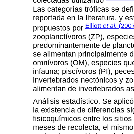
colectadas utilizando
Las categorías tróficas se def
reportada en la literatura, y es
Elliott
et al.
(2007
propuestos por
zooplanctívoros (ZP), especi
predominantemente de plancton
se alimentan principalmente de
omnívoros (OM), especies que
infauna; piscívoros (PI), pec
invertebrados nectónicos y z
alimentan de invertebrados as
Análisis estadístico. Se aplic
la existencia de diferencias s
fisicoquímicos entre los sitio
meses de recolecta, el mismo a