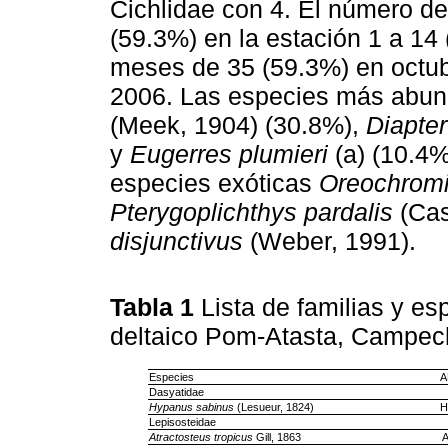
Cichlidae con 4. El número de 
(59.3%) en la estación 1 a 14 
meses de 35 (59.3%) en octub
2006. Las especies más abun
(Meek, 1904) (30.8%),
Diapte
y
Eugerres plumieri
(a) (10.4%
especies exóticas
Oreochromis
Pterygoplichthys pardalis
(Cas
disjunctivus
(Weber, 1991).
Tabla 1
Lista de familias y es
deltaico Pom-Atasta, Campe
Especies
A
Dasyatidae
Hypanus sabinus
(Lesueur, 1824)
H
Lepisosteidae
Atractosteus tropicus
Gill, 1863
A