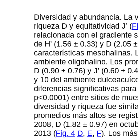
Diversidad y abundancia. La va
riqueza D y equitatividad J’ (
F
relacionada con el gradiente 
de H’ (1.56 ± 0.33) y D (2.05 
características mesohalinas. L
ambiente oligohalino. Los pro
D (0.90 ± 0.76) y J’ (0.60 ± 0.
y 10 del ambiente dulceacuícol
diferencias significativas par
p<0.0001) entre sitios de mues
diversidad y riqueza fue simil
promedios más altos se registr
2008, D (1.82 ± 0.97) en octub
2013 (
Fig. 4
D
,
E
,
F
). Los más