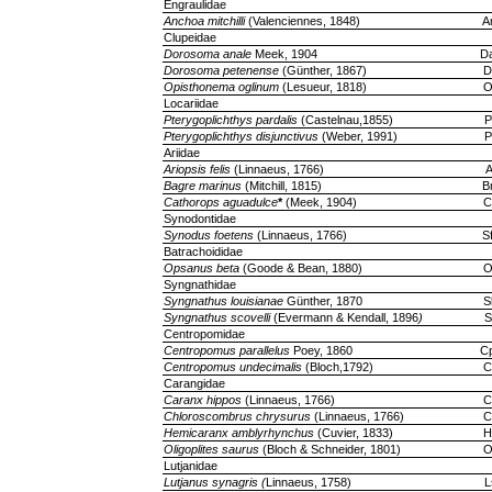
Engraulidae
Anchoa mitchilli
(Valenciennes, 1848)
A
Clupeidae
Dorosoma anale
Meek, 1904
D
Dorosoma petenense
(Günther, 1867)
D
Opisthonema oglinum
(Lesueur, 1818)
O
Locariidae
Pterygoplichthys pardalis
(Castelnau,1855)
P
Pterygoplichthys disjunctivus
(Weber, 1991)
P
Ariidae
Ariopsis felis
(Linnaeus, 1766)
A
Bagre marinus
(Mitchill, 1815)
B
Cathorops aguadulce
*
(Meek, 1904)
C
Synodontidae
Synodus foetens
(Linnaeus, 1766)
S
Batrachoididae
Opsanus beta
(Goode & Bean, 1880)
O
Syngnathidae
Syngnathus louisianae
Günther, 1870
S
Syngnathus scovelli
(Evermann & Kendall, 1896
)
S
Centropomidae
Centropomus parallelus
Poey, 1860
C
Centropomus undecimalis
(Bloch,1792)
C
Carangidae
Caranx hippos
(Linnaeus, 1766)
C
Chloroscombrus chrysurus
(Linnaeus, 1766)
C
Hemicaranx amblyrhynchus
(Cuvier, 1833)
H
Oligoplites saurus
(Bloch & Schneider, 1801)
O
Lutjanidae
Lutjanus synagris (
Linnaeus, 1758)
L