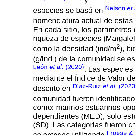
Nelson
et 
especies se basó en
nomenclatura actual de estas
En cada sitio, los parámetros
riqueza de especies (Margalef 
2
como la densidad (ind/m
), b
(g/ind.) de la comunidad se e
León
et al
. (2020)
. Las especies
mediante el Índice de Valor
Díaz-Ruiz
et al
. (2023
descrito en
comunidad fueron identificado
como: marinos estuarinos-opo
dependientes (MED), solo est
(SD). Las categorías fueron c
Froese & 