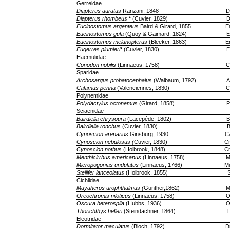
Gerreidae
Diapterus auratus
Ranzani, 1848
D
Diapterus rhombeus
*
(Cuvier, 1829)
D
Eucinostomus argenteus
Baird & Girard, 1855
E
Eucinostomus gula
(Quoy & Gaimard, 1824)
E
Eucinostomus melanopterus
(Bleeker, 1863)
E
Eugerres plumieri
*
(Cuvier, 1830)
E
Haemulidae
Conodon nobilis
(Linnaeus, 1758)
C
Sparidae
Archosargus probatocephalus
(Walbaum, 1792)
A
Calamus penna
(Valenciennes, 1830)
C
Polynemidae
Polydactylus octonemus
(Girard, 1858)
P
Sciaenidae
Bairdiella chrysoura
(Lacepéde, 1802)
B
Bairdiella ronchus
(Cuvier, 1830)
B
Cynoscion arenarius
Ginsburg, 1930
C
Cynoscion nebulosus (
Cuvier, 1830)
C
Cynoscion nothus
(Holbrook, 1848)
C
Menthicirrhus americanus
(Linnaeus, 1758)
M
Micropogonias undulatus
(Linnaeus, 1766)
M
Stellifer lanceolatus
(Holbrook, 1855)
S
Cichlidae
Mayaheros urophthalmus (
Günther,1862)
M
Oreochromis niloticus
(Linnaeus, 1758)
O
Oscura heterospila
(Hubbs, 1936)
O
Thorichthys helleri
(Steindachner, 1864)
T
Eleotridae
Dormitator maculatus
(Bloch, 1792)
D