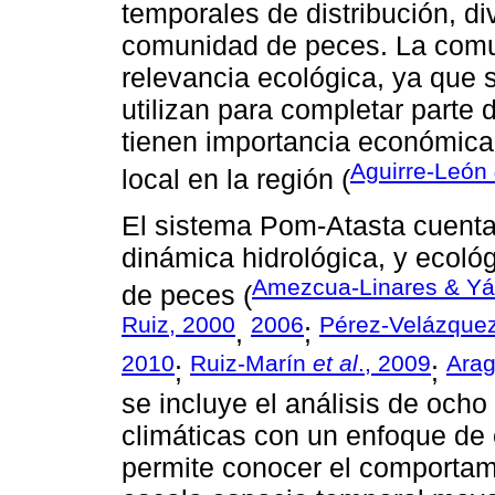
temporales de distribución, d
comunidad de peces. La comun
relevancia ecológica, ya que 
utilizan para completar parte 
tienen importancia económica
Aguirre-León
local en la región (
El sistema Pom-Atasta cuenta
dinámica hidrológica, y ecol
Amezcua-Linares & Yá
de peces (
Ruiz, 2000
2006
Pérez-Velázque
,
;
2010
Ruiz-Marín
et al
., 2009
Arag
;
;
se incluye el análisis de och
climáticas con un enfoque de 
permite conocer el comportam