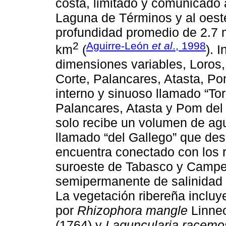
costa, limitado y comunicado a
Laguna de Términos y al oest
profundidad promedio de 2.7 
2
Aguirre-León
et al
., 1998
km
(
). 
dimensiones variables, Loros,
Corte, Palancares, Atasta, P
interno y sinuoso llamado “To
Palancares, Atasta y Pom del 
solo recibe un volumen de agua
llamado “del Gallego” que d
encuentra conectado con los 
suroeste de Tabasco y Campe
semipermanente de salinidad 
La vegetación ribereña inclu
por
Rhizophora mangle
Linneo
(1764) y
Laguncularia racemo