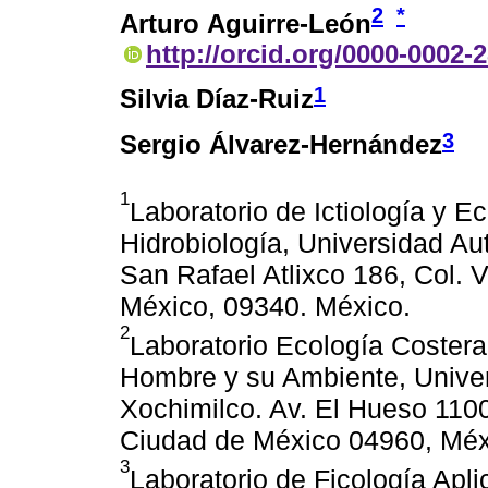
2
*
Arturo Aguirre-León
http://orcid.org/0000-0002-
1
Silvia Díaz-Ruiz
3
Sergio Álvarez-Hernández
1
Laboratorio de Ictiología y 
Hidrobiología, Universidad Au
San Rafael Atlixco 186, Col. V
México, 09340. México.
2
Laboratorio Ecología Coster
Hombre y su Ambiente, Unive
Xochimilco. Av. El Hueso 1100
Ciudad de México 04960, Méx
3
Laboratorio de Ficología Apl