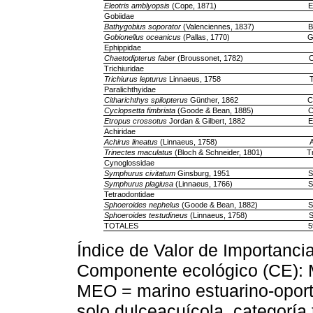
Eleotris amblyopsis
(Cope, 1871)
E
Gobiidae
Bathygobius soporator
(Valenciennes, 1837)
B
Gobionellus oceanicus
(Pallas, 1770)
G
Ephippidae
Chaetodipterus faber
(Broussonet, 1782)
C
Trichiuridae
Trichiurus lepturus
Linnaeus, 1758
T
Paralichthyidae
Citharichthys spilopterus
Günther, 1862
C
Cyclopsetta fimbriata
(Goode & Bean, 1885)
C
Etropus crossotus
Jordan & Gilbert, 1882
E
Achiridae
Achirus lineatus
(Linnaeus, 1758)
A
Trinectes maculatus
(Bloch & Schneider, 1801)
T
Cynoglossidae
Symphurus civitatum
Ginsburg, 1951
S
Symphurus plagiusa
(Linnaeus, 1766)
S
Tetraodontidae
Sphoeroides nephelus
(Goode & Bean, 1882)
S
Sphoeroides testudineus
(Linnaeus, 1758)
S
TOTALES
5
Índice de Valor de Importancia
Componente ecológico (CE): 
MEO = marino estuarino-oport
solo dulceacuícola, categoría 