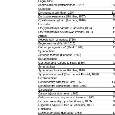
Engraulidae
Anchoa mitchilli
(Valenciennes, 1848)
A
Clupeidae
Dorosoma anale
Meek, 1904
D
Dorosoma petenense
(Günther, 1867)
D
Opisthonema oglinum
(Lesueur, 1818)
O
Locariidae
Pterygoplichthys pardalis
(Castelnau,1855)
P
Pterygoplichthys disjunctivus
(Weber, 1991)
P
Ariidae
Ariopsis felis
(Linnaeus, 1766)
A
Bagre marinus
(Mitchill, 1815)
B
Cathorops aguadulce
*
(Meek, 1904)
C
Synodontidae
Synodus foetens
(Linnaeus, 1766)
S
Batrachoididae
Opsanus beta
(Goode & Bean, 1880)
O
Syngnathidae
Syngnathus louisianae
Günther, 1870
S
Syngnathus scovelli
(Evermann & Kendall, 1896
)
S
Centropomidae
Centropomus parallelus
Poey, 1860
C
Centropomus undecimalis
(Bloch,1792)
C
Carangidae
Caranx hippos
(Linnaeus, 1766)
C
Chloroscombrus chrysurus
(Linnaeus, 1766)
C
Hemicaranx amblyrhynchus
(Cuvier, 1833)
H
Oligoplites saurus
(Bloch & Schneider, 1801)
O
Lutjanidae
Lutjanus synagris (
Linnaeus, 1758)
L