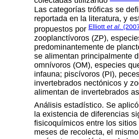
colectadas utilizando
Las categorías tróficas se def
reportada en la literatura, y es
Elliott
et al.
(2007
propuestos por
zooplanctívoros (ZP), especi
predominantemente de plancton
se alimentan principalmente de
omnívoros (OM), especies que
infauna; piscívoros (PI), pec
invertebrados nectónicos y z
alimentan de invertebrados as
Análisis estadístico. Se aplic
la existencia de diferencias s
fisicoquímicos entre los sitio
meses de recolecta, el mismo a