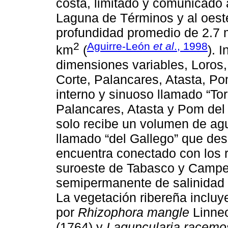
costa, limitado y comunicado a
Laguna de Términos y al oest
profundidad promedio de 2.7 
2
Aguirre-León
et al
., 1998
km
(
). 
dimensiones variables, Loros,
Corte, Palancares, Atasta, P
interno y sinuoso llamado “To
Palancares, Atasta y Pom del 
solo recibe un volumen de agua
llamado “del Gallego” que d
encuentra conectado con los 
suroeste de Tabasco y Campe
semipermanente de salinidad 
La vegetación ribereña inclu
por
Rhizophora mangle
Linneo
(1764) y
Laguncularia racemo