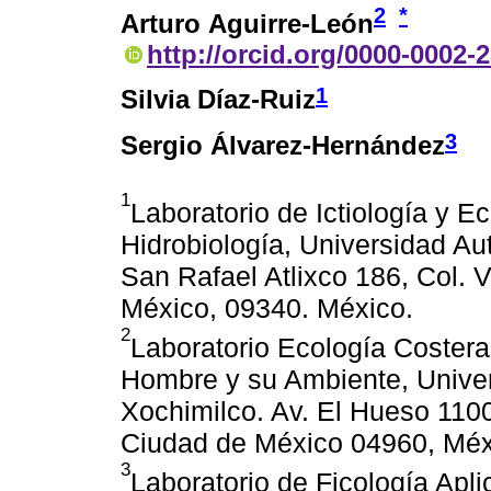
2
*
Arturo Aguirre-León
http://orcid.org/0000-0002-
1
Silvia Díaz-Ruiz
3
Sergio Álvarez-Hernández
1
Laboratorio de Ictiología y 
Hidrobiología, Universidad Au
San Rafael Atlixco 186, Col. V
México, 09340. México.
2
Laboratorio Ecología Coster
Hombre y su Ambiente, Unive
Xochimilco. Av. El Hueso 1100
Ciudad de México 04960, Méx
3
Laboratorio de Ficología Apl