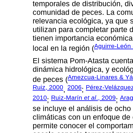
temporales de distribución, d
comunidad de peces. La comun
relevancia ecológica, ya que 
utilizan para completar parte 
tienen importancia económica
Aguirre-León
local en la región (
El sistema Pom-Atasta cuenta
dinámica hidrológica, y ecol
Amezcua-Linares & Yá
de peces (
Ruiz, 2000
2006
Pérez-Velázque
,
;
2010
Ruiz-Marín
et al
., 2009
Arag
;
;
se incluye el análisis de och
climáticas con un enfoque de 
permite conocer el comportam