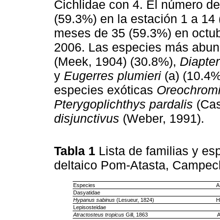
Cichlidae con 4. El número de 
(59.3%) en la estación 1 a 14 
meses de 35 (59.3%) en octub
2006. Las especies más abun
(Meek, 1904) (30.8%),
Diapte
y
Eugerres plumieri
(a) (10.4%
especies exóticas
Oreochromis
Pterygoplichthys pardalis
(Cas
disjunctivus
(Weber, 1991).
Tabla 1
Lista de familias y es
deltaico Pom-Atasta, Campe
Especies
A
Dasyatidae
Hypanus sabinus
(Lesueur, 1824)
H
Lepisosteidae
Atractosteus tropicus
Gill, 1863
A