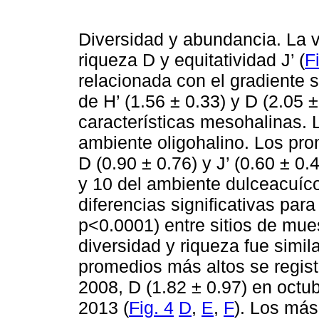
Diversidad y abundancia. La va
riqueza D y equitatividad J’ (
F
relacionada con el gradiente 
de H’ (1.56 ± 0.33) y D (2.05 
características mesohalinas. L
ambiente oligohalino. Los pro
D (0.90 ± 0.76) y J’ (0.60 ± 0.
y 10 del ambiente dulceacuícol
diferencias significativas par
p<0.0001) entre sitios de mues
diversidad y riqueza fue simil
promedios más altos se registr
2008, D (1.82 ± 0.97) en octub
2013 (
Fig. 4
D
,
E
,
F
). Los más