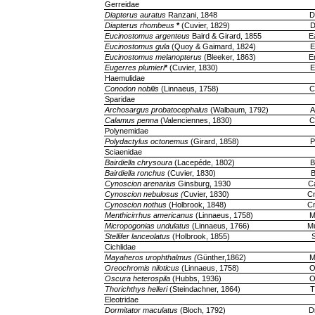
Gerreidae
Diapterus auratus
Ranzani, 1848
D
Diapterus rhombeus
*
(Cuvier, 1829)
D
Eucinostomus argenteus
Baird & Girard, 1855
E
Eucinostomus gula
(Quoy & Gaimard, 1824)
E
Eucinostomus melanopterus
(Bleeker, 1863)
E
Eugerres plumieri
*
(Cuvier, 1830)
E
Haemulidae
Conodon nobilis
(Linnaeus, 1758)
C
Sparidae
Archosargus probatocephalus
(Walbaum, 1792)
A
Calamus penna
(Valenciennes, 1830)
C
Polynemidae
Polydactylus octonemus
(Girard, 1858)
P
Sciaenidae
Bairdiella chrysoura
(Lacepéde, 1802)
B
Bairdiella ronchus
(Cuvier, 1830)
B
Cynoscion arenarius
Ginsburg, 1930
C
Cynoscion nebulosus (
Cuvier, 1830)
C
Cynoscion nothus
(Holbrook, 1848)
C
Menthicirrhus americanus
(Linnaeus, 1758)
M
Micropogonias undulatus
(Linnaeus, 1766)
M
Stellifer lanceolatus
(Holbrook, 1855)
S
Cichlidae
Mayaheros urophthalmus (
Günther,1862)
M
Oreochromis niloticus
(Linnaeus, 1758)
O
Oscura heterospila
(Hubbs, 1936)
O
Thorichthys helleri
(Steindachner, 1864)
T
Eleotridae
Dormitator maculatus
(Bloch, 1792)
D