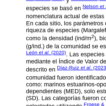
Nelson
et 
especies se basó en
nomenclatura actual de estas
En cada sitio, los parámetros
riqueza de especies (Margalef 
2
como la densidad (ind/m
), b
(g/ind.) de la comunidad se e
León
et al
. (2020)
. Las especies
mediante el Índice de Valor
Díaz-Ruiz
et al
. (2023
descrito en
comunidad fueron identificado
como: marinos estuarinos-opo
dependientes (MED), solo est
(SD). Las categorías fueron c
Froese & 