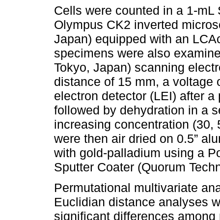
Cells were counted in a 1-mL
Olympus CK2 inverted microsc
Japan) equipped with an LCAc
specimens were also examine
Tokyo, Japan) scanning elect
distance of 15 mm, a voltage 
electron detector (LEI) after a
followed by dehydration in a se
increasing concentration (30,
were then air dried on 0.5” a
with gold-palladium using a 
Sputter Coater (Quorum Tech
Permutational multivariate a
Euclidian distance analyses w
significant differences amon