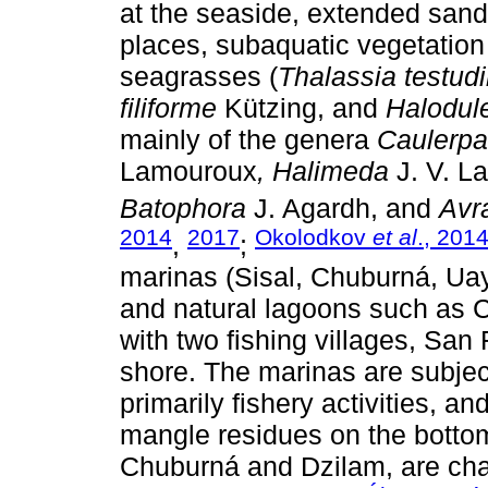
at the seaside, extended san
places, subaquatic vegetatio
seagrasses (
Thalassia testud
filiforme
Kützing, and
Halodule
mainly of the genera
Caulerpa
Lamouroux
, Halimeda
J. V. L
Batophora
J. Agardh, and
Avra
2014
2017
Okolodkov
et al
., 201
,
;
marinas (Sisal, Chuburná, Ua
and natural lagoons such as C
with two fishing villages, San
shore. The marinas are subjec
primarily fishery activities, 
mangle residues on the bottom
Chuburná and Dzilam, are char