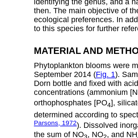
identifying the genus, and a 
then. The main objective of th
ecological preferences. In ad
to this species for further refe
MATERIAL AND METH
Phytoplankton blooms were mo
September 2014 (
Fig. 1
). Sam
Dorn bottle and fixed with acid
concentrations (ammonium [
orthophosphates [PO
], silic
4
determined according to spect
Parsons, 1972
). Dissolved inor
the sum of NO
, NO
, and NH
3
2