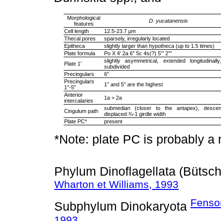
Morphological
D. yucatanensis
features
Cell length
12.5-23.7 μm
Thecal pores
sparsely, irregularly located
Epitheca
slightly larger than hypotheca (up to 1.5 times)
Plate formula
Po X 4’ 2a 6” 5c 4s(?) 5”’ 2””
slightly asymmetrical, extended longitudinally
Plate 1’
subdivided
Precingulars
6”
Precingulars
1” and 5” are the highest
1”-5”
Anterior
1a > 2a
intercalaries
submedian (closer to the antapex), descen
Cingulum path
displaced ¾-1 girdle width
Plate PC*
present
*Note: plate PC is probably a 
Phylum Dinoflagellata (Bütsch
Wharton et Williams, 1993
Fensom
Subphylum Dinokaryota
1993