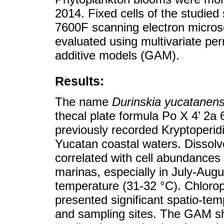
2014. Fixed cells of the studi
7600F scanning electron microsc
evaluated using multivariate pe
additive models (GAM).
Results:
The name
Durinskia yucatanens
thecal plate formula Po X 4’ 2a 6
previously recorded Kryptoperid
Yucatan coastal waters. Dissolve
correlated with cell abundances
marinas, especially in July-Augu
temperature (31-32 °C). Chlorop
presented significant spatio-tem
and sampling sites. The GAM sh