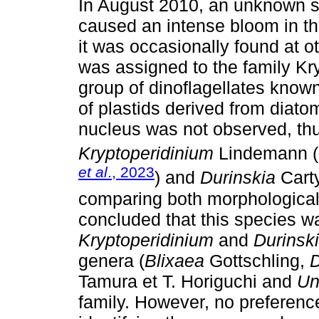
In August 2010, an unknown sm
caused an intense bloom in th
it was occasionally found at ot
was assigned to the family Kr
group of dinoflagellates know
of plastids derived from diato
nucleus was not observed, thus
Kryptoperidinium
Lindemann (u
et al
., 2023
) and
Durinskia
Carty
comparing both morphological 
concluded that this species wa
Kryptoperidinium
and
Durinsk
genera (
Blixaea
Gottschling,
D
Tamura et T. Horiguchi and
Un
family. However, no preference