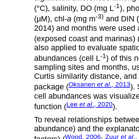
-1
(°C), salinity, DO (mg L
), ph
-3)
(µM), chl-
a
(mg m
and DIN (
2014) and months were used as
(exposed coast and marinas) 
also applied to evaluate spatio
-1
abundances (cell L
) of this
sampling sites and months, us
Curtis similarity distance, an
Oksanen
et al
., 2013
package (
).
cell abundances was visualize
Lee
et al
., 2020
function (
).
To reveal relationships betwee
abundance) and the explanato
Wood, 2006
Zuur
et al
.