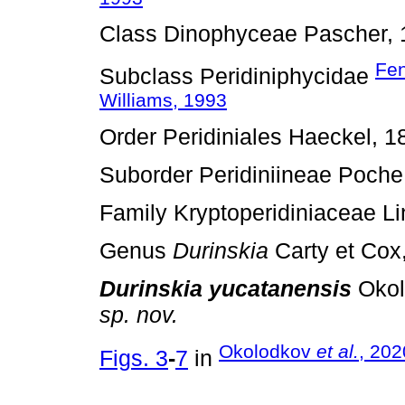
Class Dinophyceae Pascher, 
Fen
Subclass Peridiniphycidae
Williams, 1993
Order Peridiniales Haeckel, 1
Suborder Peridiniineae Poche
Family Kryptoperidiniaceae 
Genus
Durinskia
Carty et Cox
Durinskia yucatanensis
Okolo
sp. nov.
Okolodkov
et al.
, 202
Figs. 3
-
7
in