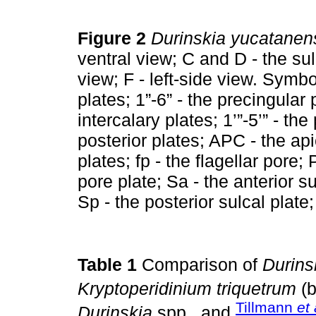
Figure 2
Durinskia yucatanen
ventral view; C and D - the sul
view; F - left-side view. Symbol
plates; 1”-6” - the precingular 
intercalary plates; 1’”-5’” - the
posterior plates; APC - the ap
plates; fp - the flagellar pore;
pore plate; Sa - the anterior su
Sp - the posterior sulcal plate
Table 1
Comparison of
Durins
Kryptoperidinium triquetrum
(b
Tillmann
et 
Durinskia
spp., and