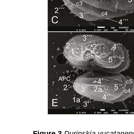
Figure 3
Durinskia yucatanen