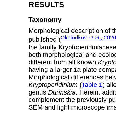
RESULTS
Taxonomy
Morphological description of 
Okolodkov
et al
., 202
published (
the family Kryptoperidiniacea
both morphological and ecologi
different from all known
Krypt
having a larger 1a plate compa
Morphological differences be
Kryptoperidinium
(
Table 1
) al
genus
Durinskia
. Herein, add
complement the previously pu
SEM and light microscope im