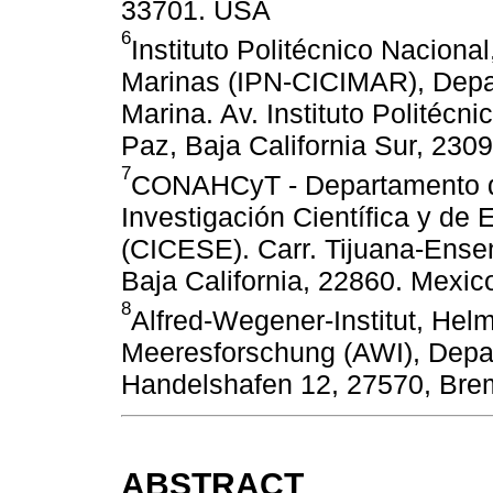
33701. USA
6
Instituto Politécnico Nacional
Marinas (IPN-CICIMAR), Depa
Marina. Av. Instituto Politécn
Paz, Baja California Sur, 230
7
CONAHCyT - Departamento de
Investigación Científica y d
(CICESE). Carr. Tijuana-Ense
Baja California, 22860. Mexic
8
Alfred-Wegener-Institut, Helm
Meeresforschung (AWI), Depar
Handelshafen 12, 27570, Br
ABSTRACT