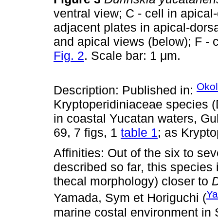
ventral view; C - cell in apica
adjacent plates in apical-dorsa
and apical views (below); F - c
Fig. 2
. Scale bar: 1 μm.
Oko
Description: Published in:
Kryptoperidiniaceae species (
in coastal Yucatan waters, Gul
69, 7 figs, 1
table 1
; as Krypto
Affinities: Out of the six to s
described so far, this species 
thecal morphology) closer to
D
Y
Yamada, Sym et Horiguchi (
marine costal environment in S