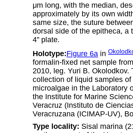
μm long, with the median, de
approximately by its own width
same size, the suture between
dorsal side of the epitheca, a
4” plate.
Okolodk
Holotype:
Figure 6a
in
formalin-fixed net sample from
2010, leg. Yuri B. Okolodkov. 
collection of liquid samples o
microalgae in the Laboratory 
the Institute for Marine Scienc
Veracruz (Instituto de Cienci
Veracruzana (ICIMAP-UV), Boc
Type locality:
Sisal marina (2