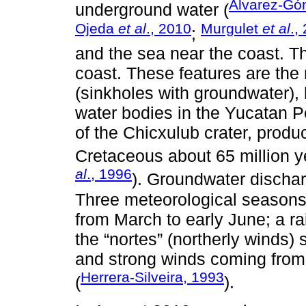
Álvarez-Gón
underground water (
Ojeda
et al
., 2010
Murgulet
et al
.,
;
and the sea near the coast. T
coast. These features are the 
(sinkholes with groundwater),
water bodies in the Yucatan P
of the Chicxulub crater, produ
Cretaceous about 65 million y
al
., 1996
). Groundwater dischar
Three meteorological seasons
from March to early June; a r
the “nortes” (northerly winds)
and strong winds coming from
Herrera-Silveira, 1993
(
).