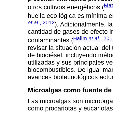
Mat
otros cultivos energéticos (
huella eco lógica es mínima en
et al
., 2012
). Adicionalmente, l
cantidad de gases de efecto i
Halim
et al
., 20
contaminantes (
revisar la situación actual de
de biodiésel, incluyendo mét
utilizadas y sus principales 
biocombustibles. De igual man
avances biotecnológicos actu
Microalgas como fuente de 
Las microalgas son microorgan
como procariotas y eucariotas