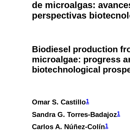
de microalgas: avance
perspectivas biotecno
Biodiesel production f
microalgae: progress a
biotechnological prosp
1
Omar S. Castillo
1
Sandra G. Torres-Badajoz
1
Carlos A. Núñez-Colín