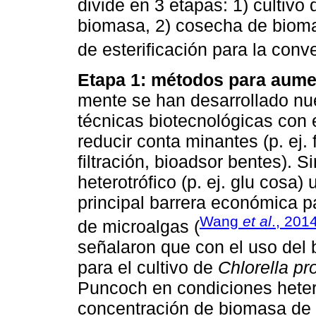
divide en 3 etapas: 1) cultivo
biomasa, 2) cosecha de biomas
de esterificación para la conve
Etapa 1: métodos para aumen
mente se han desarrollado nu
técnicas biotecnológicas con e
reducir conta minantes (p. ej. 
filtración, bioadsor bentes). 
heterotrófico (p. ej. glu cosa
principal barrera económica pa
Wang
et al
., 201
de microalgas (
señalaron que con el uso del
para el cultivo de
Chlorella pr
Puncoch en condiciones heter
concentración de biomasa de 2