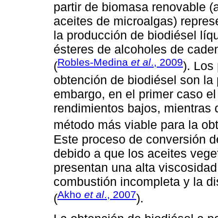
partir de biomasa renovable (
aceites de microalgas) represe
la producción de biodiésel líq
ésteres de alcoholes de cade
Robles-Medina
et al
., 2009
(
). Los
obtención de biodiésel son la pi
embargo, en el primer caso el
rendimientos bajos, mientras
método más viable para la obt
Este proceso de conversión de
debido a que los aceites vege
presentan una alta viscosidad
combustión incompleta y la d
Akho
et al
., 2007
(
).