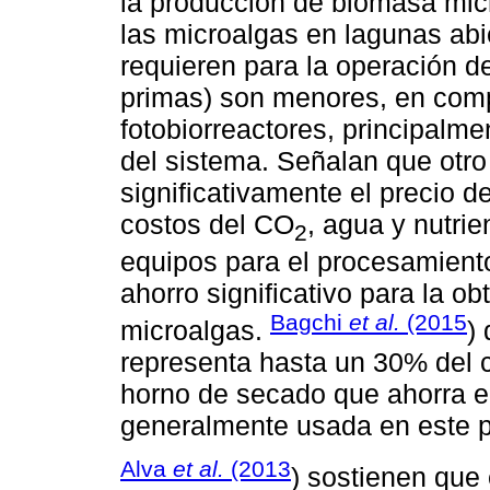
la producción de biomasa micr
las microalgas en lagunas abi
requieren para la operación d
primas) son menores, en comp
fotobiorreactores, principalme
del sistema. Señalan que otr
significativamente el precio d
costos del CO
, agua y nutri
2
equipos para el procesamiento
ahorro significativo para la ob
Bagchi
et al.
(2015
microalgas.
)
representa hasta un 30% del c
horno de secado que ahorra e
generalmente usada en este 
Alva
et al.
(2013
) sostienen que