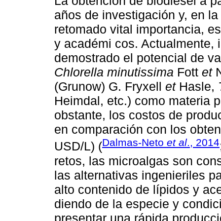
La obtención de biodiésel a p
años de investigación y, en l
retomado vital importancia, e
y académi cos. Actualmente, 
demostrado el potencial de va
Chlorella minutissima
Fott
et
N
(Grunow) G. Fryxell
et
Hasle,
Heimdal, etc.) como materia p
obstante, los costos de produ
en comparación con los obteni
Dalmas-Neto
et al
., 2014
USD/L) (
retos, las microalgas son co
las alternativas ingenieriles p
alto contenido de lípidos y a
diendo de la especie y condic
presentar una rápida producc