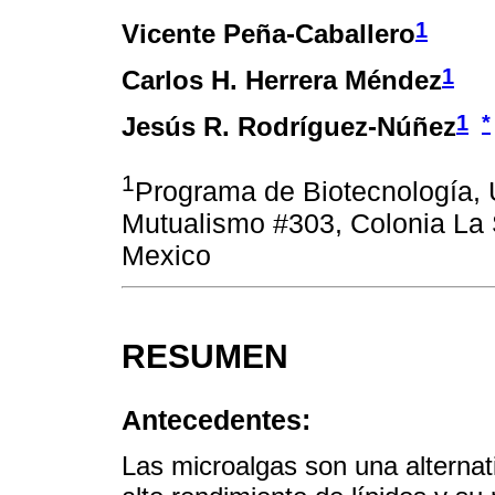
1
Vicente Peña-Caballero
1
Carlos H. Herrera Méndez
1
*
Jesús R. Rodríguez-Núñez
1
Programa de Biotecnología, 
Mutualismo #303, Colonia La 
Mexico
RESUMEN
Antecedentes:
Las microalgas son una alternati