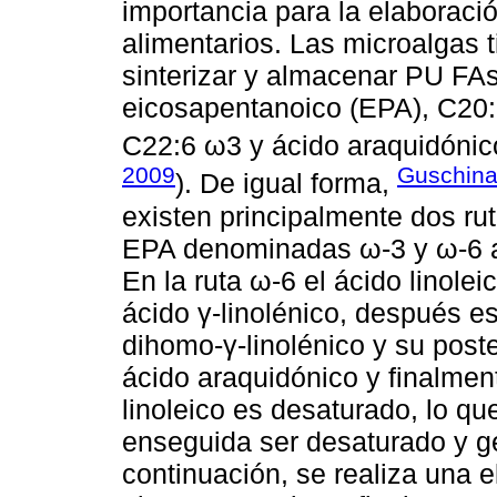
importancia para la elaboraci
alimentarios. Las microalgas
sinterizar y almacenar PU FA
eicosapentanoico (EPA), C20
C22:6 ω3 y ácido araquidónic
2009
Guschina
). De igual forma,
existen principalmente dos rut
EPA denominadas ω-3 y ω-6 a
En la ruta ω-6 el ácido linole
ácido γ-linolénico, después e
dihomo-γ-linolénico y su poste
ácido araquidónico y finalment
linoleico es desaturado, lo que
enseguida ser desaturado y ge
continuación, se realiza una e