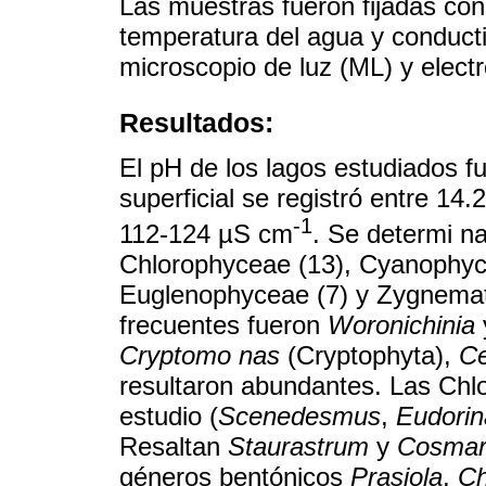
Las muestras fueron fijadas con
temperatura del agua y conduct
microscopio de luz (ML) y elect
Resultados:
El pH de los lagos estudiados f
superficial se registró entre 14.
-1
112-124 µS cm
. Se determi n
Chlorophyceae (13), Cyanophyc
Euglenophyceae (7) y Zygnemat
frecuentes fueron
Woronichinia
Cryptomo nas
(Cryptophyta),
Ce
resultaron abundantes. Las Chl
estudio (
Scenedesmus
,
Eudorin
Resaltan
Staurastrum
y
Cosmar
géneros bentónicos
Prasiola
,
Ch