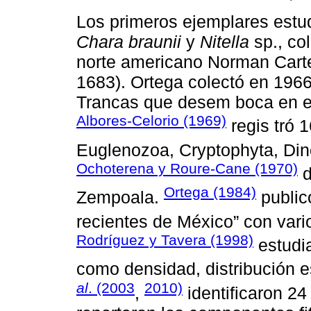
Los primeros ejemplares estu
Chara braunii
y
Nitella
sp., co
norte americano Norman Carte
1683). Ortega colectó en 196
Trancas que desem boca en e
Albores-Celorio (1969)
regis tró 
Euglenozoa, Cryptophyta, Dino
Ochoterena y Roure-Cane (1970)
d
Ortega (1984)
Zempoala.
public
recientes de México” con vari
Rodríguez y Tavera (1998)
estudia
como densidad, distribución e
al
. (2003
2010)
,
identificaron 24