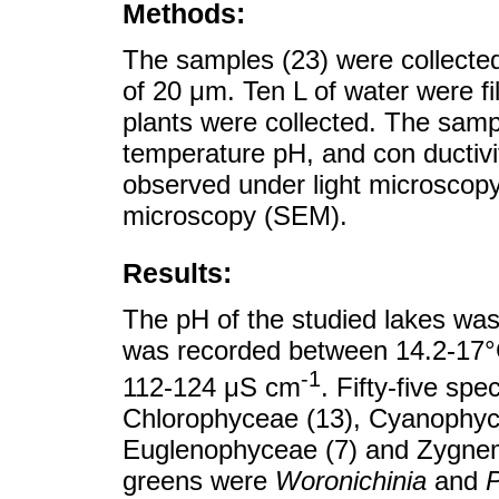
Methods:
The samples (23) were collected
of 20 μm. Ten L of water were fi
plants were collected. The samp
temperature pH, and con ducti
observed under light microscop
microscopy (SEM).
Results:
The pH of the studied lakes was
was recorded between 14.2-17°C
-1
112-124 μS cm
. Fifty-five sp
Chlorophyceae (13), Cyanophyc
Euglenophyceae (7) and Zygne
greens were
Woronichinia
and
P