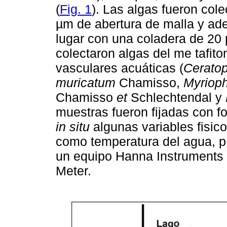
(
Fig. 1
). Las algas fueron col
µm de abertura de malla y ade
lugar con una coladera de 20
colectaron algas del me tafit
vasculares acuáticas (
Cerato
muricatum
Chamisso,
Myriop
Chamisso
et
Schlechtendal y
muestras fueron fijadas con f
in situ
algunas variables fisic
como temperatura del agua, pH
un equipo Hanna Instruments
Meter.