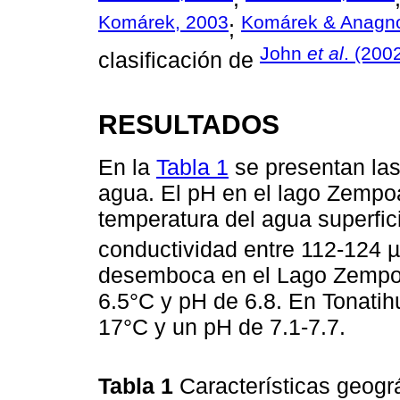
Komárek, 2003
Komárek & Anagno
;
John
et al
. (200
clasificación de
RESULTADOS
En la
Tabla 1
se presentan las 
agua. El pH en el lago Zempoal
temperatura del agua superfici
conductividad entre 112-124 
desemboca en el Lago Zempoa
6.5°C y pH de 6.8. En Tonatih
17°C y un pH de 7.1-7.7.
Tabla 1
Características geográ