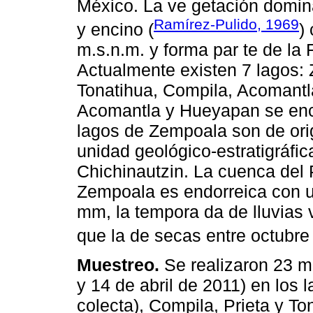
México. La ve getación domin
Ramírez-Pulido, 1969
y encino (
)
m.s.n.m. y forma par te de la
Actualmente existen 7 lagos:
Tonatihua, Compila, Acomantl
Acomantla y Hueyapan se encu
lagos de Zempoala son de orig
unidad geológico-estratigráfi
Chichinautzin. La cuenca del
Zempoala es endorreica con u
mm, la tempora da de lluvias 
que la de secas entre octubre
Muestreo.
Se realizaron 23 m
y 14 de abril de 2011) en los 
colecta), Compila, Prieta y To