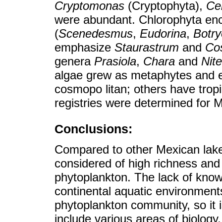
Cryptomonas
(Cryptophyta),
Ce
were abundant. Chlorophyta enc
(
Scenedesmus
,
Eudorina
,
Botr
emphasize
Staurastrum
and
Co
genera
Prasiola
,
Chara
and
Nite
algae grew as metaphytes and e
cosmopo litan; others have tropi
registries were determined for 
Conclusions:
Compared to other Mexican lake
considered of high richness and d
phytoplankton. The lack of know
continental aquatic environments
phytoplankton community, so it i
include various areas of biology, 