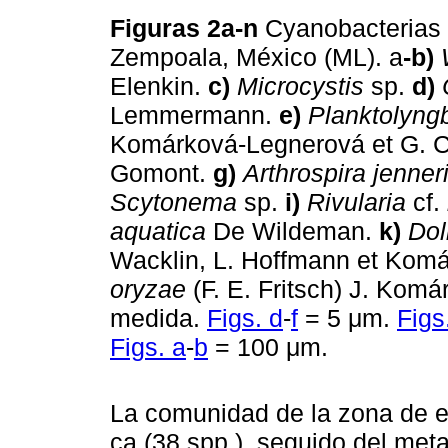
Figuras 2a-n
Cyanobacterias
Zempoala, México (ML). a
-b)
Elenkin.
c)
Microcystis
sp.
d)
Lemmermann.
e)
Planktolyng
Komárková-Legnerová et G. 
Gomont.
g)
Arthrospira jenner
Scytonema
sp.
i)
Rivularia
cf.
aquatica
De Wildeman.
k)
Dol
Wacklin, L. Hoffmann et Kom
oryzae
(F. E. Fritsch) J. Kom
medida.
Figs. d
-
f
= 5 μm.
Figs
Figs. a
-
b
= 100 μm.
La comunidad de la zona de es
ca (38 spp.), seguido del meta