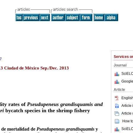
Services 
7
Journal
n.3 Ciudad de México Sep./Dec. 2013
SciELO
Google
Article
English
ty rates of
Pseudupeneus grandisquamis and
Article
ri
bycatch
species in the shrimp fishery
Article
How to 
s de mortalidad de
Pseudupeneus grandisquamis
y
SciELO