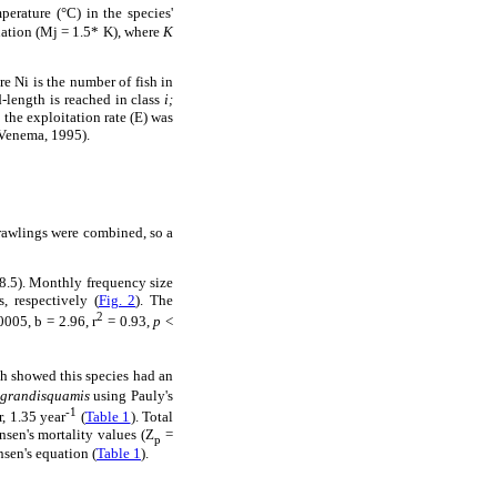
erature (°C) in the species'
quation (Mj = 1.5* K), where
K
re Ni is the number of fish in
-length is reached in class
i;
 the exploitation rate (E) was
SVenema, 1995).
 trawlings were combined, so a
8.5). Monthly frequency size
 respectively (
Fig. 2
). The
2
0005, b = 2.96, r
= 0.93,
p
<
ch showed this species had an
 grandisquamis
using Pauly's
-1
, 1.35 year
(
Table 1
). Total
sen's mortality values (Z
=
p
sen's equation (
Table 1
).