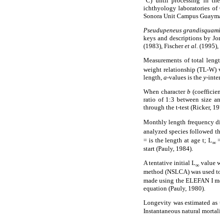
°C) until processing in the
ichthyology laboratories of
Sonora Unit Campus Guayma
Pseudupeneus grandisquam
keys and descriptions by J
(1983), Fischer
et al.
(1995),
Measurements of total lengt
weight relationship (TL-W) 
length,
a
-values is the
y
-inte
When character
b
(coefficien
ratio of 1:3 between size an
through the t-test (Ricker, 19
Monthly length frequency dis
analyzed species followed th
= is the length at age t; L
=
∞
start (Pauly, 1984).
A tentative initial L
value w
∞
method (NSLCA) was used to
made using the ELEFAN I me
equation (Pauly, 1980).
Longevity was estimated as
Instantaneous natural mortal