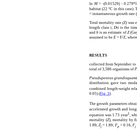
ln
M
= -(0.01529) - 0.279*l
habitat (22 °C in this case).
= instantaneous growth rate 
Total mortality rate
(Z)
was e
length class i;
Dti
is the tim
and
b
is an estimate of
Z
(Gay
assumed to be
E
= F/Z, where
RESULTS
collected from September to 
total of 3,586 organisms of
P
Pseudupeneus grandisquam
distribution gave two moda
combined length-weight rel
0.05) (
Fig. 3
).
The growth parameters obtain
accelerated growth and longe
1
equation was 1.73 year
, wh
mortality (
Z
), mortality by 
1.89,
Z
= 1.89;
F
= 0.16,
F
j
p
j