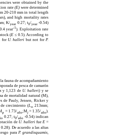
uencies were obtained by the
tion rate
(E)
were determined
m 20-210 mm in total length
rs), and high mortality rates
m; K/
0.27; t
/
-0.54)
year
0
year
-1
0.4 year
). Exploitation rate
stock (
E
≤ 0.5). According to
k for
U. halleri
but not for
P.
 la fauna de acompañamiento
temporada de pesca de camarón
s
y 1,123 de
U. halleri)
y se
sa de mortalidad natural (M),
es de Pauly, Jensen, Ricker y
 de crecimiento (
L
213mm;
∞
(M
= 1.73/
;M
= 1.35/
).
p
año
j
año
0.27; t
/
-0.54) indican
ño
0
año
lotación de
U. halleri
fue
E
=
0.28). De acuerdo a las altas
riesgo para
P. grandisquamis,