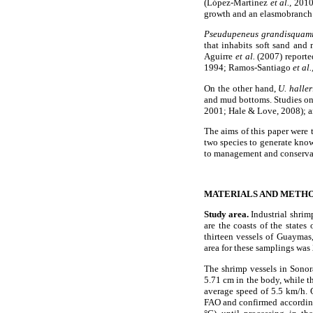
(López-Martínez
et al.,
2010
growth and an elasmobranch 
Pseudupeneus grandisquam
that inhabits soft sand and
Aguirre
et al.
(2007) reported
1994; Ramos-Santiago
et al.
On the other hand,
U. haller
and mud bottoms. Studies on
2001; Hale & Love, 2008); a
The aims of this paper were t
two species to generate know
to management and conservati
MATERIALS AND METH
Study area.
Industrial shrimp
are the coasts of the state
thirteen vessels of Guaymas
area for these samplings was
The shrimp vessels in Sonor
5.71 cm in the body, while t
average speed of 5.5 km/h. 
FAO and confirmed according