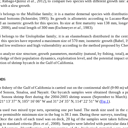
; Rábago-Quiroz
et al.,
2012), to compare two species with different growth rate: a 
with a slow growth.
is
belongs to the Mullidae family; it is a marine demersal species with distribution
 mud bottoms (Schneider, 1995). Its growth is allometric according to Lucano-R
 an isometric growth for this species. Its size at first maturity was 138 mm, longe
,
2006), and total length of 300 mm (Eschmeyer
et al.,
1983).
i
belongs to the Urolophidae family; it is an elasmobranch distributed in the centr
 this species have reported a maximum size of 570 mm; isometric growth (Babel, 19
nd low resilience and high vulnerability according to the method proposed by Ch
o analyze size structure, growth parameters, mortality (natural, by fishing, total), a
ledge of their population dynamics, exploitation level, and the potential impact of
on of shrimp bycatch in the Gulf of California.
ODS
 fishery of the Gulf of California is carried out on the continental shelf (9-90 m) 
s of Sonora, Sinaloa, and Nayarit. Our bycatch samples were obtained through a 
, Sonora shrimp fleet during the 2004-2005 shrimp season (September to March).
 21° 13' 37" N, 105° 16' 06" W and 31° 24' 35" N, 114° 22' 51" W (
Fig.1
).
a used two mixed type nets, operating one per band. The mesh size used in the co
he permissible minimum size in the bag is 38.1 mm. During these surveys, trawling l
Once the catch of each trawl was on deck, 20 kg of the samples were taken foll
 to standard criteria (Box
et al.,
2008). Samples were labeled with particular data f