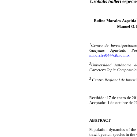
Urobatis halleri
especi
Rufino Morales-Azpeitia
Manuel O. 
1
Centro de Investigacione
Guaymas. Apartado Po
mmorales04@cibnor.mx
2
Universidad Autónoma de
Carretera Tepic-Compostela 
3
Centro Regional de Inves
Recibido: 17 de enero de 20
Aceptado: 1 de octubre de 2
ABSTRACT
Population dynamics of the
trawl bycatch species in the