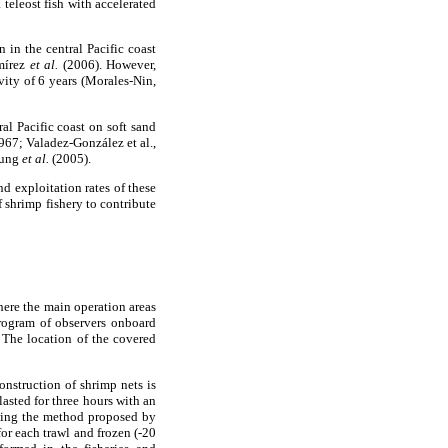
teleost fish with accelerated
 in the central Pacific coast
amírez
et al.
(2006). However,
vity of 6 years (Morales-Nin,
al Pacific coast on soft sand
67; Valadez-González et al.,
eung
et al.
(2005).
nd exploitation rates of these
 shrimp fishery to contribute
where the main operation areas
program of observers onboard
 The location of the covered
nstruction of shrimp nets is
asted for three hours with an
owing the method proposed by
or each trawl and frozen (-20