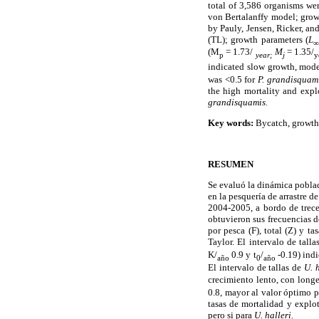
total of 3,586 organisms we
von Bertalanffy model; growth
by Pauly, Jensen, Ricker, an
(TL); growth parameters (
L
∞
(M
= 1.73/
M
= 1.35/
p
year;
j
y
indicated slow growth, moder
was <0.5 for
P. grandisquam
the high mortality and explo
grandisquamis.
Key words:
Bycatch, growth, 
RESUMEN
Se evaluó la dinámica pobla
en la pesquería de arrastre 
2004-2005, a bordo de trec
obtuvieron sus frecuencias d
por pesca (F), total (Z) y t
Taylor. El intervalo de tall
K/
0.9 y t
/
-0.19) ind
año
0
año
El intervalo de tallas de
U. 
crecimiento lento, con long
0.8, mayor al valor óptimo p
tasas de mortalidad y explo
pero si para
U. halleri.