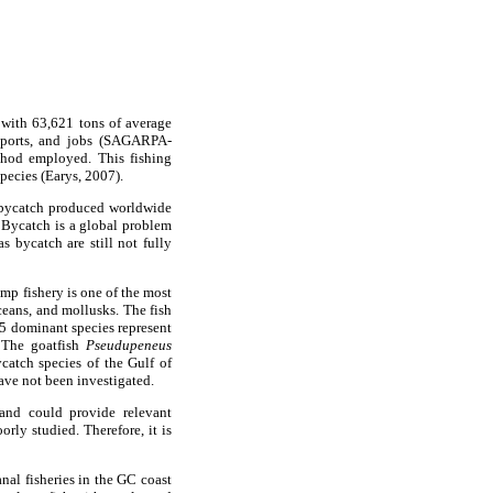
 with 63,621 tons of average
exports, and jobs (SAGARPA-
thod employed. This fishing
species (Earys, 2007).
f bycatch produced worldwide
. Bycatch is a global problem
s bycatch are still not fully
mp fishery is one of the most
ceans, and mollusks. The fish
5 dominant species represent
 The goatfish
Pseudupeneus
atch species of the Gulf of
ave not been investigated.
 and could provide relevant
rly studied. Therefore, it is
nal fisheries in the GC coast