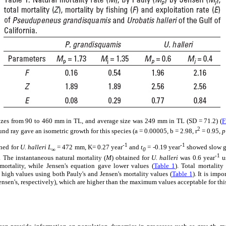
izes from 90 to 460 mm in TL, and average size was 249 mm in TL (SD = 71.2) (
F
2
und ray gave an isometric growth for this species (a = 0.00005, b = 2.98, r
= 0.95,
p
-1
-1
ned for
U. halleri
L
= 472 mm, K= 0.27 year
and
t
= -0.19 year
showed slow g
∞
0
-1
s. The instantaneous natural mortality (
M
) obtained for
U. halleri
was 0.6 year
us
mortality, while Jensen's equation gave lower values (
Table 1
). Total mortality 
high values using both Pauly's and Jensen's mortality values (
Table 1
). It is imp
ensen's, respectively), which are higher than the maximum values acceptable for thi