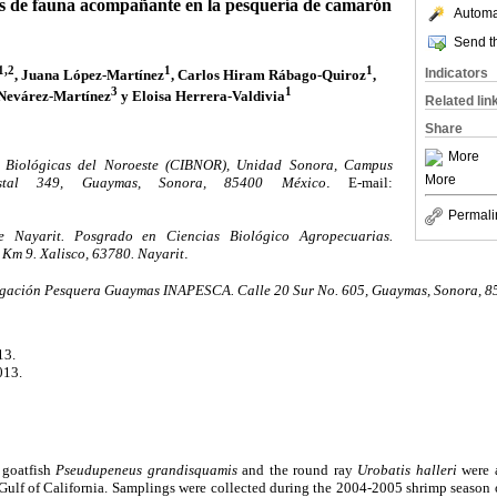
es de fauna acompañante en la pesquería de camarón
Automat
Send th
1,2
1
1
Indicators
, Juana López-Martínez
, Carlos Hiram Rábago-Quiroz
,
3
1
Nevárez-Martínez
y Eloisa Herrera-Valdivia
Related lin
Share
More
s Biológicas del Noroeste (CIBNOR), Unidad Sonora, Campus
More
stal 349, Guaymas,
Sonora, 85400 México
.
E-mail:
Permali
 Nayarit. Posgrado en Ciencias Biológico Agropecuarias.
Km 9. Xalisco,
63780. Nayarit
.
tigación Pesquera Guaymas INAPESCA. Calle 20 Sur No. 605, Guaymas, Sonora, 8
13.
013.
 goatfish
Pseudupeneus grandisquamis
and the round ray
Urobatis halleri
were a
 Gulf of California. Samplings were collected during the 2004-2005 shrimp season