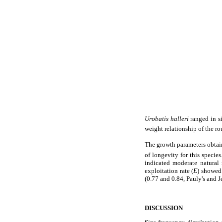
Urobatis halleri
ranged in s
weight relationship of the ro
The growth parameters obtai
of longevity for this specie
indicated moderate natural 
exploitation rate (
E
) showed 
(0.77 and 0.84, Pauly's and J
DISCUSSION