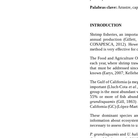
Palabras clave:
Arrastre, ca
INTRODUCTION
Shrimp fisheries, an import
annual production (Gillett
CONAPESCA, 2012). However,
method is very effective for 
The Food and Agriculture Or
each year, where shrimp traw
that must be addressed since
known (Earys, 2007; Kelleher
The Gulf of California (a me
important (Lluch-Cota
et al.
group is the most abundant 
55% or more of fish abund
grandisquamis
(Gill, 1863)
California (GC) (López-Mar
These dominant species are
information about ecosyst
necessary to assess them to 
P. grandisquamis
and
U. hal