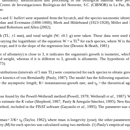
 laboratory. Identification and processing of the biological material were pe
 Centro de Investigaciones Biológicas del Noroeste, S.C. (CIBNOR) in La Paz, Ba
s.
is
and
U. halleri
were separated from the bycatch, and the species taxonomic identi
ordan and Evermann (1896-1900), Meek and Hildebrand (1923-1928), Miller and
 and Robertson and Allen (2002).
h (TL; ±1 mm), and total weight (W; ±0.1 g) were taken. These data were used to
b
varying the logarithmic of the equation W = a TL
for each species, where W is the
rcept, and
b
is the slope of the regression line (Downie & Heath, 1981).
t of allometry) is close to 3, it indicates the organism's growth is isometric, whi
d weight, whereas if it is different to 3, growth is allometric. The hypothesis 
75).
tributions (intervals of 5 mm TL) were constructed for each species to obtain gro
e kinetics of von Bertalanffy (Pauly, 1987). The model has the following equation
 the asymptotic length; K= instantaneous growth rate; and t
= the theoretical ag
0
as found by the Powell-Wetherall method (Powell, 1979; Wetherall
et al.,
1987). W
 estimate the
K
value (Shepherd, 1987; Pauly & Arreguín-Sánchez, 1995). New fina
thod, included in the FISAT software (Gayanilo
et al.,
1995). The parameter was o
 tmax= 3/K+ t
(Taylor, 1962), where
t
max is longevity (year); the other parameters
0
ity
(M)
for each species was calculated using two methods: (1) Pauly's empirical eq