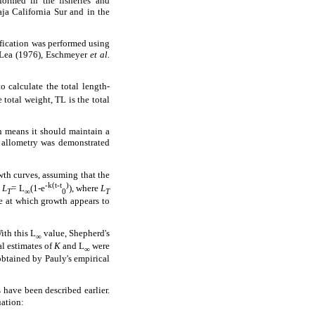
rformed in the fisheries and
ja California Sur and in the
fication was performed using
 Lea (1976), Eschmeyer
et al.
 calculate the total length-
 total weight, TL is the total
ch means it should maintain a
of allometry was demonstrated
wth curves, assuming that the
-k(t-t
)
:
L
= L
(1-e
), where
L
T
∞
0
T
e at which growth appears to
ith this L
value, Shepherd's
∞
l estimates of
K
and L
were
∞
btained by Pauly's empirical
 have been described earlier.
uation: