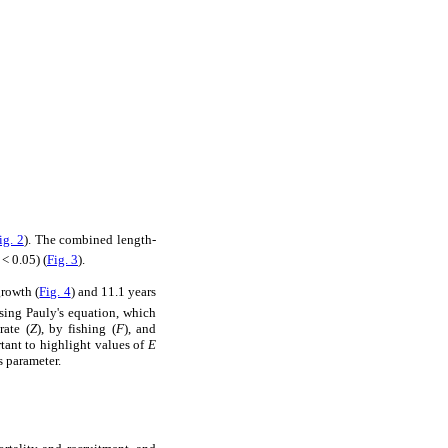
ig. 2
). The combined length-
< 0.05) (
Fig. 3
).
rowth (
Fig. 4
) and 11.1 years
ing Pauly's equation, which
rate (
Z
), by fishing (
F
), and
ortant to highlight values of
E
s parameter.