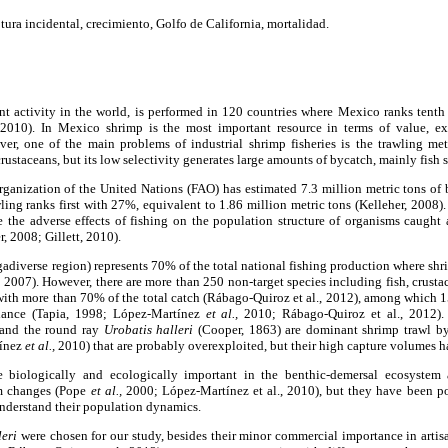
ptura incidental, crecimiento, Golfo de California, mortalidad.
ant activity in the world, is performed in 120 countries where Mexico ranks tenth
, 2010). In Mexico shrimp is the most important resource in terms of value, 
 one of the main problems of industrial shrimp fisheries is the trawling me
crustaceans, but its low selectivity generates large amounts of bycatch, mainly fish 
ganization of the United Nations (FAO) has estimated 7.3 million metric tons o
ling ranks first with 27%, equivalent to 1.86 million metric tons (Kelleher, 2008)
 the adverse effects of fishing on the population structure of organisms caught a
, 2008; Gillett, 2010).
gadiverse region) represents 70% of the total national fishing production where shri
,
2007). However, there are more than 250 non-target species including fish, crusta
with more than 70% of the total catch (Rábago-Quiroz et al., 2012), among which 1
ance (Tapia, 1998; López-Martínez
et al.,
2010; Rábago-Quiroz et al., 2012).
 and the round ray
Urobatis halleri
(Cooper, 1863) are dominant shrimp trawl byc
tínez
et al.,
2010) that are probably overexploited, but their high capture volumes h
 biologically and ecologically important in the benthic-demersal ecosystem
em changes (Pope
et al.,
2000; López-Martínez et al., 2010), but they have been poo
understand their population dynamics.
leri
were chosen for our study, besides their minor commercial importance in artisa