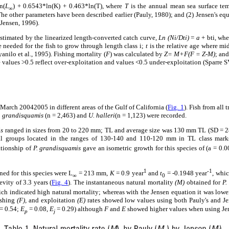
n(
L
) + 0.6543*ln(K) + 0.463*ln(T), where
T
is the annual mean sea surface temp
∞
 The other parameters have been described earlier (Pauly, 1980); and (2) Jensen's e
(Jensen, 1996).
stimated by the linearized length-converted catch curve,
Ln (Ni/Dti)
=
a
+ bti, whe
e needed for the fish to grow through length class i;
t
is the relative age where mid
anilo et al., 1995). Fishing mortality (
F
) was calculated by
Z= M+F(F = Z-M)
; and
 values >0.5 reflect over-exploitation and values <0.5 under-exploitation (Sparre 
March 20042005 in different areas of the Gulf of California (
Fig. 1
). Fish from all
. grandisquamis
(n = 2,463) and
U. halleri
(n = 1,123) were recorded.
is
ranged in sizes from 20 to 220 mm; TL and average size was 130 mm TL (SD = 2
l groups located in the ranges of 130-140 and 110-120 mm in TL class marks,
ationship of
P. grandisquamis
gave an isometric growth for this species of (a = 0.0
1
-1
ed for this species were L
= 213 mm,
K
= 0.9 year
and
t
= -0.1948 year
, whi
∞
0
vity of 3.3 years (
Fig. 4
). The instantaneous natural mortality
(M)
obtained for
P.
ich indicated high natural mortality; whereas with the Jensen equation it was lower
fishing
(F),
and exploitation
(E)
rates showed low values using both Pauly's and Jen
= 0.54;
E
= 0.08,
E
= 0.29) although
F
and
E
showed higher values when using Jen
p
j