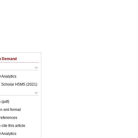
on Demand
 Analytics
 Scholar H5M5 (
2021
)
 (pdf)
 in xml format
 references
cite this article
 Analytics