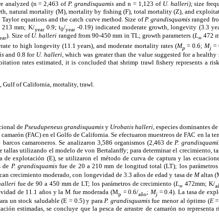
re analyzed (n = 2,463 of
P. grandisquamis
and n = 1,123 of
U. halleri);
size freq
, natural mortality (M), mortality by fishing (F), total mortality (Z), and exploita
d Taylor equations and the catch curve method. Size of
P. grandisquamis
ranged fro
213 mm; K/
0.9; t
/
-0.19) indicated moderate growth, longevity (3.3 yea
year
0
year
). Size of
U. halleri
ranged from 90-450 mm in TL; growth parameters (
L
472 m
ear
∞
ate to high longevity (11.1 years), and moderate mortality rates (
M
= 0.6;
M
= 
p
j
is
and 0.8 for
U. halleri,
which was greater than the value suggested for a healthy 
itation rates estimated, it is concluded that shrimp trawl fishery represents a ris
Gulf of California, mortality, trawl.
cional de
Pseudupeneus grandisquamis
y
Urobatis halleri,
especies dominantes de
de camarón (FAC) en el Golfo de California. Se efectuaron muestreos de FAC en la 
e barcos camaroneros. Se analizaron 3,586 organismos (2,463 de
P. grandisquami
e tallas utilizando el modelo de von Bertalanffy; para determinar el crecimiento, ta
asa de explotación (E), se utilizaron el método de curva de captura y las ecuacion
as de
P. grandisquamis
fue de 20 a 210 mm de longitud total (LT); los parámetros
ican crecimiento moderado, con longevidad de 3.3 años de edad y tasa de
M
altas 
halleri
fue de 90 a 450 mm de LT; los parámetros de crecimiento (
L
472mm; K/
∞
a
evidad de 11.1 años y la M fue moderada (M
= 0.6/
;
M
= 0.4). La tasa de exp
p
año
j
ara un stock saludable (E = 0.5) y para
P. grandisquamis
fue menor al óptimo (
E
= 
tación estimadas, se concluye que la pesca de arrastre de camarón no representa 