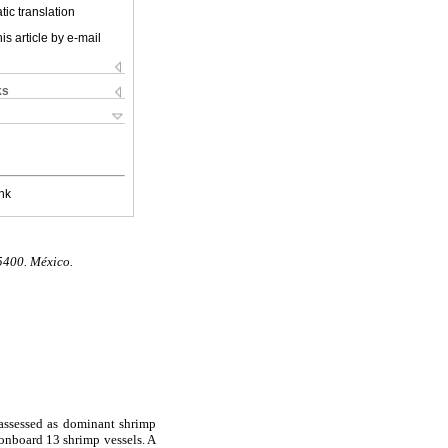
ic translation
is article by e-mail
ks
nk
5400. México.
ssessed as dominant shrimp
 onboard 13 shrimp vessels. A