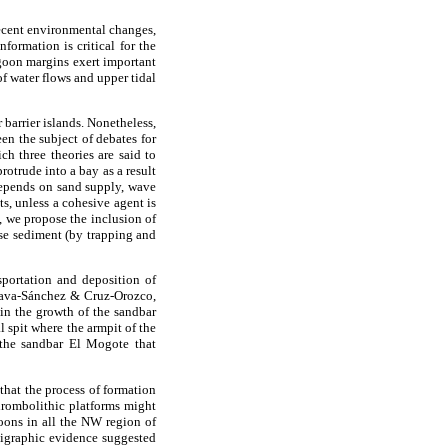
recent environmental changes,
formation is critical for the
agoon margins exert important
f water flows and upper tidal
 barrier islands. Nonetheless,
en the subject of debates for
h three theories are said to
protrude into a bay as a result
 depends on sand supply, wave
s, unless a cohesive agent is
 we propose the inclusion of
ose sediment (by trapping and
portation and deposition of
(Nava-Sánchez & Cruz-Orozco,
in the growth of the sandbar
 spit where the armpit of the
 the sandbar El Mogote that
that the process of formation
thrombolithic platforms might
oons in all the NW region of
tigraphic evidence suggested