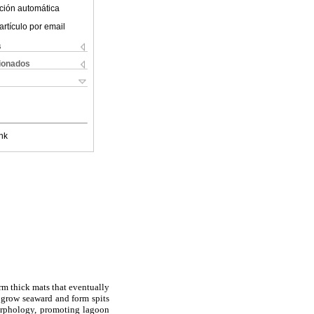
ción automática
artículo por email
s
cionados
nk
m thick mats that eventually
s grow seaward and form spits
morphology, promoting lagoon