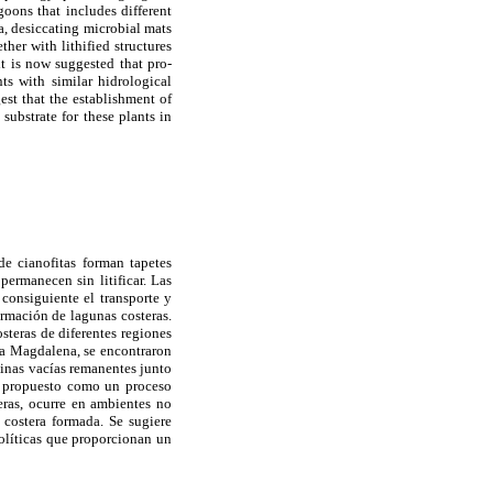
goons that includes different
, desiccating microbial mats
er with lithified structures
it is now suggested that pro-
s with similar hidrological
est that the establishment of
substrate for these plants in
e cianofitas forman tapetes
ermanecen sin litificar. Las
 consiguiente el transporte y
ormación de lagunas costeras.
steras de diferentes regiones
ía Magdalena, se encontraron
inas vacías remanentes junto
te propuesto como un proceso
eras, ocurre en ambientes no
 costera formada. Se sugiere
olíticas que proporcionan un