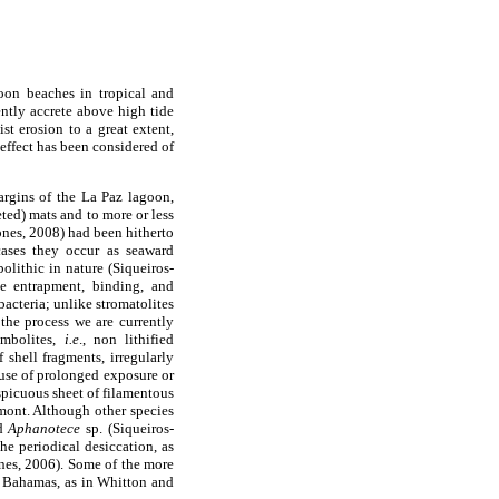
oon beaches in tropical and
ently accrete above high tide
st erosion to a great extent,
effect has been considered of
argins of the La Paz lagoon,
ted) mats and to more or less
ones, 2008) had been hitherto
cases they occur as seaward
bolithic in nature (Siqueiros-
he entrapment, binding, and
acteria; unlike stromatolites
 the process we are currently
ombolites,
i.e
., non lithified
 shell fragments, irregularly
ause of prolonged exposure or
nspicuous sheet of filamentous
nt. Although other species
nd
Aphanotece
sp. (Siqueiros-
he periodical desiccation, as
ones, 2006). Some of the more
he Bahamas, as in Whitton and