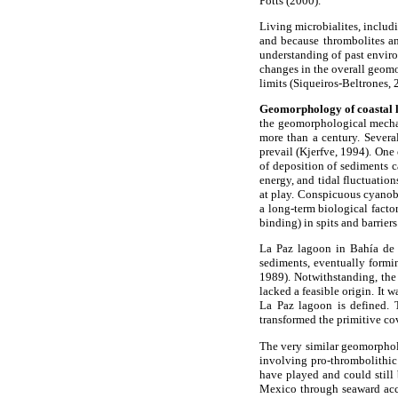
Potts (2000).
Living microbialites, includ
and because thrombolites and
understanding of past enviro
changes in the overall geomo
limits (Siqueiros-Beltrones, 
Geomorphology of coastal 
the geomorphological mechani
more than a century. Severa
prevail (Kjerfve, 1994). One 
of deposition of sediments c
energy, and tidal fluctuatio
at play. Conspicuous cyanob
a long-term biological facto
binding) in spits and barriers
La Paz lagoon in Bahía de
sediments, eventually formi
1989). Notwithstanding, the
lacked a feasible origin. It
La Paz lagoon is defined. 
transformed the primitive co
The very similar geomorpholo
involving pro-thrombolithic 
have played and could still
Mexico through seaward accr