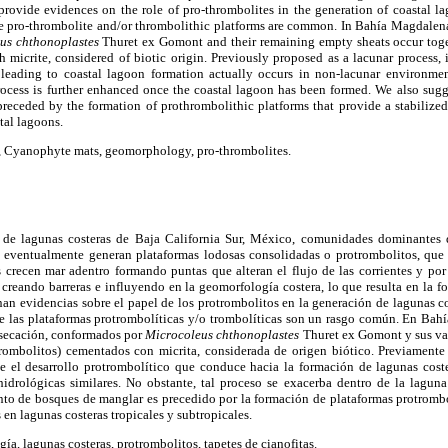
provide evidences on the role of pro-thrombolites in the generation of coastal la
pro-thrombolite and/or thrombolithic platforms are common. In Bahía Magdalena
us chthonoplastes
Thuret ex Gomont and their remaining empty sheats occur togeth
 micrite, considered of biotic origin. Previously proposed as a lacunar process, 
leading to coastal lagoon formation actually occurs in non-lacunar environment
rocess is further enhanced once the coastal lagoon has been formed. We also sugg
receded by the formation of prothrombolithic platforms that provide a stabilized 
tal lagoons.
s, Cyanophyte mats, geomorphology, pro-thrombolites.
 de lagunas costeras de Baja California Sur, México, comunidades dominantes d
eventualmente generan plataformas lodosas consolidadas o protrombolitos, que p
 crecen mar adentro formando puntas que alteran el flujo de las corrientes y por
reando barreras e influyendo en la geomorfología costera, lo que resulta en la f
nan evidencias sobre el papel de los protrombolitos en la generación de lagunas co
las plataformas protrombolíticas y/o trombolíticas son un rasgo común. En Bah
desecación, conformados por
Microcoleus chthonoplastes
Thuret ex Gomont y sus va
 (trombolitos) cementados con micrita, considerada de origen biótico. Previamen
ue el desarrollo protrombolítico que conduce hacia la formación de lagunas cost
idrológicas similares. No obstante, tal proceso se exacerba dentro de la laguna
nto de bosques de manglar es precedido por la formación de plataformas protromb
 en lagunas costeras tropicales y subtropicales.
ía, lagunas costeras, protrombolitos, tapetes de cianofitas.