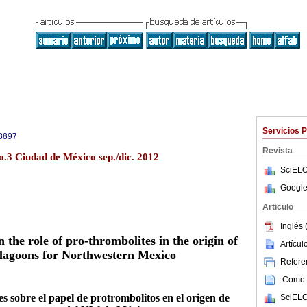
Servicios 
8897
Revista
o.3 Ciudad de México sep./dic. 2012
SciELO
Google
Articulo
Inglés 
the role of pro-thrombolites in the origin of
Artícu
 lagoons for Northwestern Mexico
Referen
Como c
 sobre el papel de protrombolitos en el origen de
SciELO