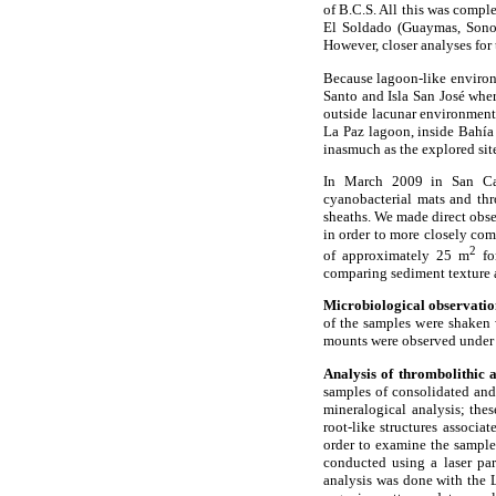
of B.C.S. All this was comp
El Soldado (Guaymas, Sonora
However, closer analyses for t
Because lagoon-like environm
Santo and Isla San José wher
outside lacunar environments
La Paz lagoon, inside Bahía 
inasmuch as the explored sit
In March 2009 in San Carl
cyanobacterial mats and th
sheaths. We made direct obse
in order to more closely comp
2
of approximately 25 m
for
comparing sediment texture a
Microbiological observatio
of the samples were shaken 
mounts were observed under
Analysis of thrombolithic 
samples of consolidated and 
mineralogical analysis; thes
root-like structures associa
order to examine the sample
conducted using a laser pa
analysis was done with the