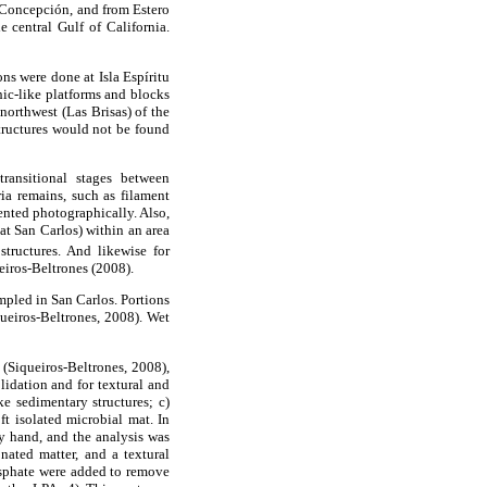
 Concepción, and from Estero
 central Gulf of California.
ns were done at Isla Espíritu
hic-like platforms and blocks
northwest (Las Brisas) of the
structures would not be found
ransitional stages between
ia remains, such as filament
ented photographically. Also,
(at San Carlos) within an area
structures. And likewise for
eiros-Beltrones (2008).
mpled in San Carlos. Portions
ueiros-Beltrones, 2008). Wet
(Siqueiros-Beltrones, 2008),
lidation and for textural and
ke sedimentary structures; c)
ft isolated microbial mat. In
y hand, and the analysis was
ated matter, and a textural
sphate were added to remove