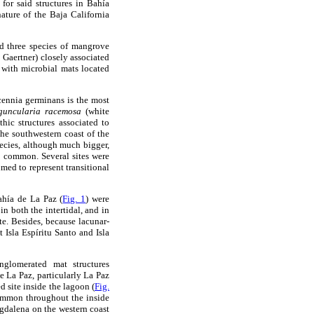
for said structures in Bahía
ature of the Baja California
d three species of mangrove
 Gaertner) closely associated
 with microbial mats located
cennia germinans is the most
guncularia racemosa
(white
thic structures associated to
he southwestern coast of the
ecies, although much bigger,
 common. Several sites were
med to represent transitional
ahía de La Paz (
Fig. 1
) were
n both the intertidal, and in
te. Besides, because lacunar-
 Isla Espíritu Santo and Isla
nglomerated mat structures
e La Paz, particularly La Paz
 site inside the lagoon (
Fig.
common throughout the inside
gdalena on the western coast