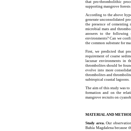
that pro-thrombolithic pro
supporting mangrove forests
According to the above hypo
generate unconsolidated pro
the presence of cementing mi
microbial mats and thrombol
answers to the following 
environments? Can we confirm
the common substrate for m
First, we predicted that pr
requirement of coarse sedim
lacunar environments in th
thrombolites should be found
evolve into more consolidat
thrombolites and thrombolites
subtropical coastal lagoons.
The aim of this study was to
formation and on the relat
mangrove recruits on cyanoba
MATERIAL AND METHO
Study area.
Our observation
Bahía Magdalena because the 