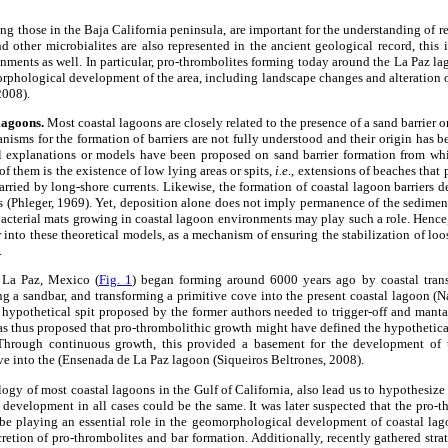
ing those in the Baja California peninsula, are important for the understanding of 
 other microbialites are also represented in the ancient geological record, this in
nments as well. In particular, pro-thrombolites forming today around the La Paz l
rphological development of the area, including landscape changes and alteration o
2008).
lagoons.
Most coastal lagoons are closely related to the presence of a sand barrier or
sms for the formation of barriers are not fully understood and their origin has be
l explanations or models have been proposed on sand barrier formation from whic
of them is the existence of low lying areas or spits,
i.e
., extensions of beaches that 
arried by long-shore currents. Likewise, the formation of coastal lagoon barriers
ns (Phleger, 1969). Yet, deposition alone does not imply permanence of the sediment
acterial mats growing in coastal lagoon environments may play such a role. Hence,
r into these theoretical models, as a mechanism of ensuring the stabilization of lo
.
 La Paz, Mexico (
Fig. 1
) began forming around 6000 years ago by coastal trans
ng a sandbar, and transforming a primitive cove into the present coastal lagoon 
 hypothetical spit proposed by the former authors needed to trigger-off and manta
 was thus proposed that pro-thrombolithic growth might have defined the hypothetical
Through continuous growth, this provided a basement for the development of
ve into the (Ensenada de La Paz lagoon (Siqueiros Beltrones, 2008).
gy of most coastal lagoons in the Gulf of California, also lead us to hypothesize 
development in all cases could be the same. It was later suspected that the pro-
 be playing an essential role in the geomorphological development of coastal lag
etion of pro-thrombolites and bar formation. Additionally, recently gathered stra