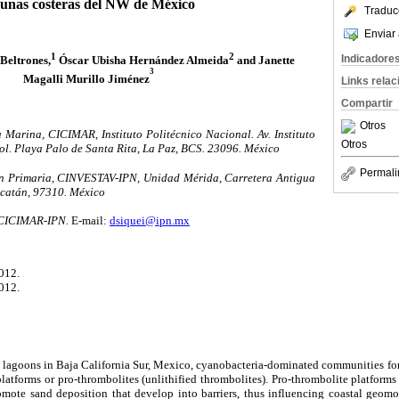
gunas costeras del NW de México
Traduc
Enviar 
1
2
Indicadore
Beltrones,
Óscar Ubisha Hernández Almeida
and Janette
3
Magalli Murillo Jiménez
Links rela
Compartir
Otros
Marina, CICIMAR, Instituto Politécnico Nacional. Av. Instituto
Otros
ol. Playa Palo de Santa Rita, La Paz, BCS. 23096. México
Permali
n Primaria, CINVESTAV-IPN, Unidad Mérida, Carretera Antigua
ucatán, 97310. México
 CICIMAR-IPN.
E-mail:
dsiquei@ipn.mx
012.
012.
l lagoons in Baja California Sur, Mexico, cyanobacteria-dominated communities for
atforms or pro-thrombolites (unlithified thrombolites). Pro-thrombolite platform
romote sand deposition that develop into barriers, thus influencing coastal geo