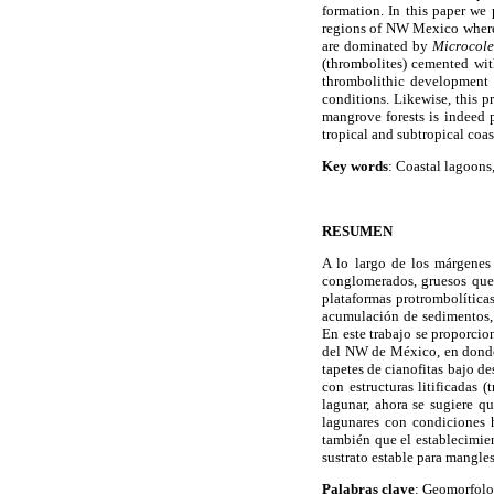
formation. In this paper we 
regions of NW Mexico where 
are dominated by
Microcole
(thrombolites) cemented with
thrombolithic development 
conditions. Likewise, this p
mangrove forests is indeed p
tropical and subtropical coas
Key words
: Coastal lagoon
RESUMEN
A lo largo de los márgenes
conglomerados, gruesos que 
plataformas protrombolíticas
acumulación de sedimentos, c
En este trabajo se proporcio
del NW de México, en donde 
tapetes de cianofitas bajo 
con estructuras litificadas
lagunar, ahora se sugiere q
lagunares con condiciones h
también que el establecimie
sustrato estable para mangles
Palabras clave
: Geomorfolog