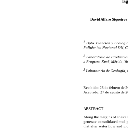
la
David Alfaro Siqueiros 
1
Dpto. Plancton y Ecología 
Politécnico Nacional S/N, C
2
Laboratorio de Producció
a Progreso Km 6, Mérida, Y
3
Laboratorio de Geología,
Recibido: 23 de febrero de 2
Aceptado: 27 de agosto de 2
ABSTRACT
Along the margins of coasta
generate consolidated mud pl
that alter water flow and p