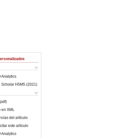
Personalizados
 Analytics
 Scholar H5M5 (
2021
)
(pdf)
lo en XML
cias del artículo
itar este artículo
 Analytics