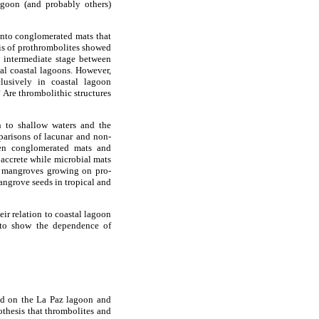
agoon (and probably others)
into conglomerated mats that
is of prothrombolites showed
an intermediate stage between
al coastal lagoons. However,
lusively in coastal lagoon
 Are thrombolithic structures
on to shallow waters and the
parisons of lacunar and non-
ween conglomerated mats and
 accrete while microbial mats
of mangroves growing on pro-
mangrove seeds in tropical and
ir relation to coastal lagoon
, to show the dependence of
ed on the La Paz lagoon and
othesis that thrombolites and