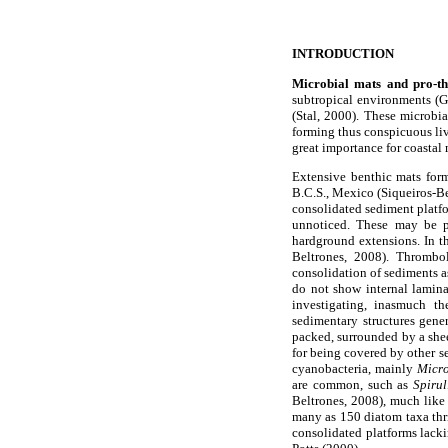
INTRODUCTION
Microbial mats and pro-th
subtropical environments (
(Stal, 2000). These microbia
forming thus conspicuous liv
great importance for coastal
Extensive benthic mats form
B.C.S., Mexico (Siqueiros-Be
consolidated sediment platfo
unnoticed. These may be pl
hardground extensions. In the
Beltrones, 2008). Thrombol
consolidation of sediments a
do not show internal lamin
investigating, inasmuch t
sedimentary structures gen
packed, surrounded by a shee
for being covered by other 
cyanobacteria, mainly
Micro
are common, such as
Spirul
Beltrones, 2008), much like 
many as 150 diatom taxa thri
consolidated platforms lacki