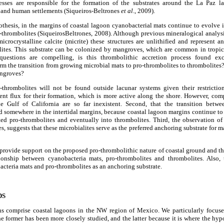
cesses are responsible for the formation of the substrates around the La Paz l
 and human settlements (Siqueiros-Beltrones
et al
., 2009).
thesis, in the margins of coastal lagoon cyanobacterial mats continue to evolve 
-thrombolites (SiqueirosBeltrones, 2008). Although previous mineralogical analys
crocrystalline calcite (micrite) these structures are unlithified and represent 
ites. This substrate can be colonized by mangroves, which are common in tropic
questions are compelling, is this thrombolithic accretion process found exc
 the transition from growing microbial mats to pro-thrombolites to thrombolites?
angroves?
o-thrombolites will not be found outside lacunar systems given their restricti
ent flux for their formation, which is more active along the shore. However, com
e Gulf of California are so far inexistent. Second, that the transition bet
 somewhere in the intertidal margins, because coastal lagoon margins continue to
ed pro-thrombolites and eventually into thrombolites. Third, the observation 
, suggests that these microbialites serve as the preferred anchoring substrate for 
 provide support on the proposed pro-thrombolithic nature of coastal ground and the
ionship between cyanobacteria mats, pro-thrombolites and thrombolites. Also
cteria mats and pro-thrombolites as an anchoring substrate.
DS
s comprise coastal lagoons in the NW region of Mexico. We particularly focus
former has been more closely studied, and the latter because it is where the hyp