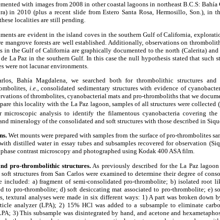
lemented with images from 2008 in other coastal lagoons in northeast B.C.S: Bahía
) in 2010 (plus a recent slide from Estero Santa Rosa, Hermosillo, Son.), in the
hese localities are still pending.
ents are evident in the island coves in the southern Gulf of California, exploratio
e mangrove forests are well established. Additionally, observations on thrombolit
 in the Gulf of California are graphically documented to the north (Calerita) and 
de La Paz in the southern Gulf. In this case the null hypothesis stated that such 
es were not lacunar environments.
os, Bahía Magdalena, we searched both for thrombolithic structures and t
rombolites,
i.e
., consolidated sedimentary structures with evidence of cyanobacter
rvations of thrombolites, cyanobacterial mats and pro-thromboliths that we docum
are this locality with the La Paz lagoon, samples of all structures were collected 
 microscopic analysis to identify the filamentous cyanobacteria covering the 
nd mineralogy of the consolidated and soft structures with those described in Siqu
ns.
Wet mounts were prepared with samples from the surface of pro-thrombolites sa
with distilled water in essay tubes and subsamples recovered for observation (Siq
 phase contrast microscopy and photographed using Kodak 400 ASA film.
and pro-thrombolithic structures.
As previously described for the La Paz lagoon 
soft structures from San Carlos were examined to determine their degree of conso
e included: a) fragment of semi-consolidated pro-thrombolite; b) isolated root li
ted to pro-thrombolite; d) soft desiccating mat associated to pro-thrombolite; e) so
s, textural analyses were made in six different ways: 1) A part was broken down b
rticle analyzer (LPA); 2) 15% HCl was added to a subsample to eliminate carbon
 LPA; 3) This subsample was disintegrated by hand, and acetone and hexametapho