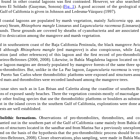
 found in other coastal lagoons was first contrasted. However, we also searched 
tero El Soldado (Guaymas, Sonora) (
Fig. 1
). A good account of the geological n
 Gulf of California is given in Johnson and Ledesma-Vázquez (1997).
d coastal lagoons are populated by marsh vegetation, mainly
Salicornia
spp. an
eus) Stearn,
Rhizophora mangle
Linnaeus and
Laguncularia racemosa
(Linnaeus)
ounds. These grounds are covered by sheaths of cyanobacteria and are associated
d to desiccation among the mangrove and marsh vegetation.
ed in southeastern coast of the Baja California Peninsula, the black mangrove Avi
d although
Rhizophora mangle
(red mangrove) is also conspicuous, while
La
tion (and other references) of this lagoon and the first record of pro-thromboli
eiros-Beltrones (2006, 2008). Likewise, in Bahía Magdalena lagoon located on t
the lagoon margins are densely populated by mangrove forests of the same three sp
ro-thrombolites. But, unlike in the La Paz lagoon,
Laguncularia racemosa
is very
 Puerto San Carlos where thrombolithic platforms were exposed and structures assu
d mats and thrombolites were recorded landward among the mangrove trees.
acunar sites such as in Las Brisas and Calerita along the coastline of southern B
ns of exposed sandy beaches. There the vegetation consists mostly of macroalgae i
 other fouling species that use the thrombolithic platforms or boulders as substra
t in the island coves in the southern Gulf of California, explorations were done at
sts are well established.
olithic formations.
Observations of pro-thrombolites, thrombolites, and co
rried out in the southern part of the Gulf of California came mainly from Bahía d
s of structures located in the sandbar and from Marina Sur a previously unexplored
ound on the basis of the hypothesis that the pro-thrombolihtic process should be 
eiros-Beltrones, 2008). Closer observations, plus sampling, were made in Bahía Ma