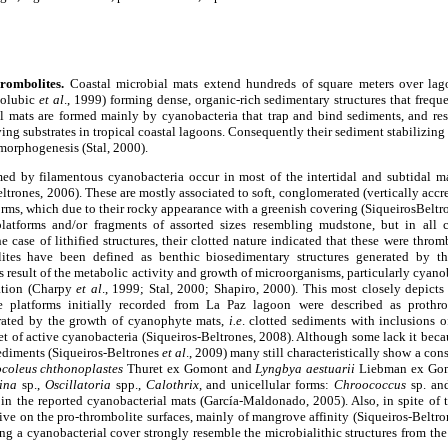
rombolites.
Coastal microbial mats extend hundreds of square meters over lag
Golubic
et al
., 1999) forming dense, organic-rich sedimentary structures that frequ
l mats are formed mainly by cyanobacteria that trap and bind sediments, and resi
ing substrates in tropical coastal lagoons. Consequently their sediment stabilizing 
 morphogenesis (Stal, 2000).
ed by filamentous cyanobacteria occur in most of the intertidal and subtidal m
ltrones, 2006). These are mostly associated to soft, conglomerated (vertically accre
rms, which due to their rocky appearance with a greenish covering (SiqueirosBeltr
atforms and/or fragments of assorted sizes resembling mudstone, but in all 
 case of lithified structures, their clotted nature indicated that these were throm
ites have been defined as benthic biosedimentary structures generated by t
s result of the metabolic activity and growth of microorganisms, particularly cyanob
ation (Charpy
et al
., 1999; Stal, 2000; Shapiro, 2000). This most closely depicts
he platforms initially recorded from La Paz lagoon were described as prothr
erated by the growth of cyanophyte mats,
i.e
. clotted sediments with inclusions of
t of active cyanobacteria (Siqueiros-Beltrones, 2008). Although some lack it bec
sediments (Siqueiros-Beltrones
et al
., 2009) many still characteristically show a co
coleus chthonoplastes
Thuret ex Gomont and
Lyngbya aestuarii
Liebman ex Gomo
ina
sp.,
Oscillatoria
spp.,
Calothrix
, and unicellular forms:
Chroococcus
sp. a
in the reported cyanobacterial mats (García-Maldonado, 2005). Also, in spite of t
ve on the pro-thrombolite surfaces, mainly of mangrove affinity (Siqueiros-Beltr
ng a cyanobacterial cover strongly resemble the microbialithic structures from t