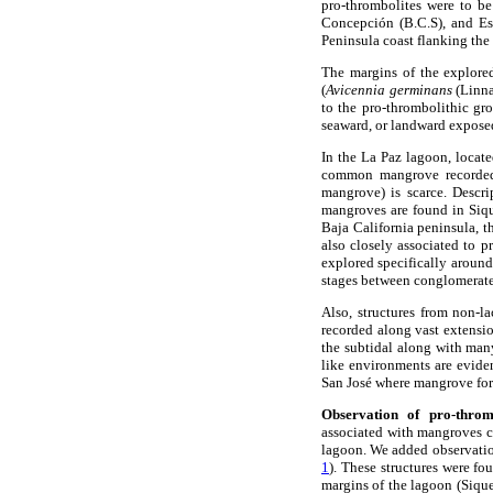
pro-thrombolites were to be
Concepción (B.C.S), and Es
Peninsula coast flanking the
The margins of the explore
(
Avicennia germinans
(Linna
to the pro-thrombolithic gr
seaward, or landward expose
In the La Paz lagoon, locat
common mangrove recorde
mangrove) is scarce. Descrip
mangroves are found in Siqu
Baja California peninsula, 
also closely associated to p
explored specifically around
stages between conglomerate
Also, structures from non-l
recorded along vast extensio
the subtidal along with many
like environments are eviden
San José where mangrove fore
Observation of pro-thromb
associated with mangroves ca
lagoon. We added observation
1
). These structures were f
margins of the lagoon (Siqu