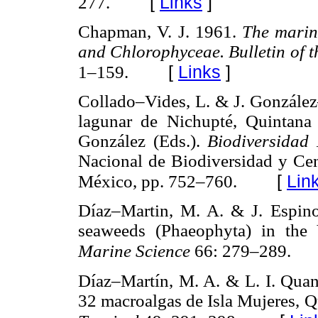
[
Links
]
277.
Chapman, V. J. 1961.
The marin
and Chlorophyceae. Bulletin of th
[
Links
]
1–159.
Collado–Vides, L. & J. González
lagunar de Nichupté, Quintan
González (Eds.).
Biodiversidad
Nacional de Biodiversidad y Cen
[
Lin
México, pp. 752–760.
Díaz–Martin, M. A. & J. Espino
seaweeds (Phaeophyta) in the
Marine Science
66: 279–289.
Díaz–Martín, M. A. & L. I. Qua
32 macroalgas de Isla Mujeres, 