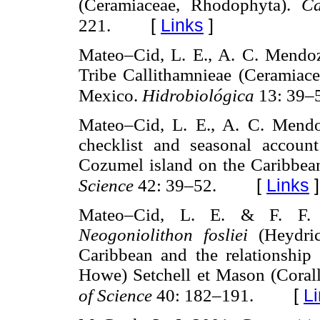
(Ceramiaceae, Rhodophyta).
Ca
[
Links
]
221.
Mateo–Cid, L. E., A. C. Mendo
Tribe Callithamnieae (Ceramiace
Mexico.
Hidrobiológica
13: 39–
Mateo–Cid, L. E., A. C. Mend
checklist and seasonal accou
Cozumel island on the Caribbea
[
Links
]
Science
42: 39–52.
Mateo–Cid, L. E. & F. F. 
Neogoniolithon fosliei
(Heydri
Caribbean and the relationship 
Howe) Setchell et Mason (Coral
[
L
of Science
40: 182–191.