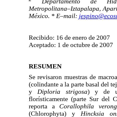
Departamento de Hidrob
Metropolitana–Iztapalapa, Apart
México. * E–mail:
jespino@ecos
Recibido: 16 de enero de 2007
Aceptado: 1 de octubre de 2007
RESUMEN
Se revisaron muestras de macroa
(colindante a la parte basal del t
y
Diploria strigosa
) y de u
florísticamente (parte Sur del 
reporta a
Corallophila veron
(Chlorophyta) y
Hincksia o