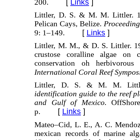
[
Links
]
200.
Littler, D. S. & M. M. Littler. 
Pelican Cays, Belize.
Proceedings
[
Links
]
9: 1–149.
Littler, M. M., & D. S. Littler.
crustose coralline algae on c
conservation oh herbivorous
International Coral Reef Sympo
Littler, D. S. & M. M. Litt
identification guide to the reef
and Gulf of Mexico.
OffShor
[
Links
]
p.
Mateo–Cid, L. E., A. C. Mendo
mexican records of marine al