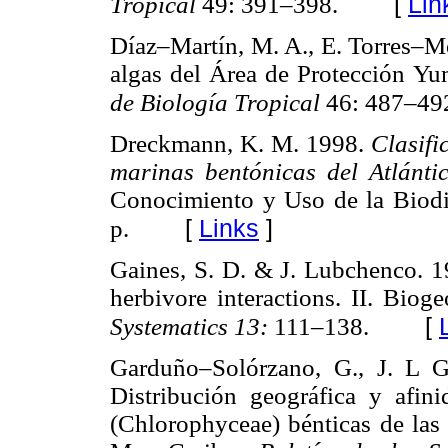
[
Lin
Tropical
49: 391–398.
Díaz–Martín, M. A., E. Torres–Me
algas del Área de Protección Y
de Biología Tropical
46: 487–49
Dreckmann, K. M. 1998.
Clasifi
marinas bentónicas del Atlánt
Conocimiento y Uso de la Biod
[
Links
]
p.
Gaines, S. D. & J. Lubchenco. 1
herbivore interactions. II. Biog
[
Systematics 13:
111–138.
Garduño–Solórzano, G., J. L 
Distribución geográfica y afini
(Chlorophyceae) bénticas de las