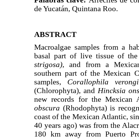
de Yucatán, Quintana Roo.
ABSTRACT
Macroalgae samples from a hab
basal part of live tissue of th
strigosa),
and from a Mexican 
southern part of the Mexican C
samples,
Corallophila veron
(Chlorophyta), and
Hincksia on
new records for the Mexican At
obscura
(Rhodophyta) is recogn
coast of the Mexican Atlantic, si
40 years ago) was from the Alacr
180 km away from Puerto Prog