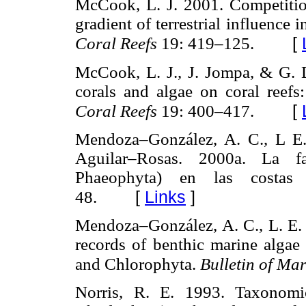
McCook, L. J. 2001. Competition
gradient of terrestrial influence 
[
Coral Reefs
19: 419–125.
McCook, L. J., J. Jompa, & G. 
corals and algae on coral reef
[
Coral Reefs
19: 400–417.
Mendoza–González, A. C., L E
Aguilar–Rosas. 2000a. La fam
Phaeophyta) en las costa
[
Links
]
48.
Mendoza–González, A. C., L. E.
records of benthic marine alga
and Chlorophyta.
Bulletin of Ma
Norris, R. E. 1993. Taxonomi