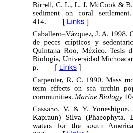
Birrell, C. L., L. J. McCook & B. 
sediment on coral settlemen
[
Links
]
414.
Caballero–Vázquez, J. A. 1998. 
de peces crípticos y sedentari
Quintana Roo, México. Tesis de
Biología, Universidad Michoacan
[
Links
]
p.
Carpenter, R. C. 1990. Mass mo
term effects on sea urchin po
communities.
Marine Biology
10
Cassano, V. & Y. Yoneshigue.
Kapraun) Silva (Phaeophyta, 
waters for the south Americ