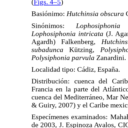
(
Figs. 4–5
)
Basiónimo:
Hutchinsia obscura
Sinónimos:
Lophosiphoni
Lophosiphonia intricata
(J. Aga
Agardh) Falkenberg,
Hutchin
subadunca
Kützing,
Polysip
Polysiphonia parvula
Zanardini.
Localidad tipo: Cádiz, España.
Distribución: cuenca del Carib
Francia en la parte del Atlántic
cuenca del Mediterráneo, Mar Neg
& Guiry, 2007) y el Caribe mexic
Especímenes examinados: Mahah
de 2003, J. Espinoza Avalos, C