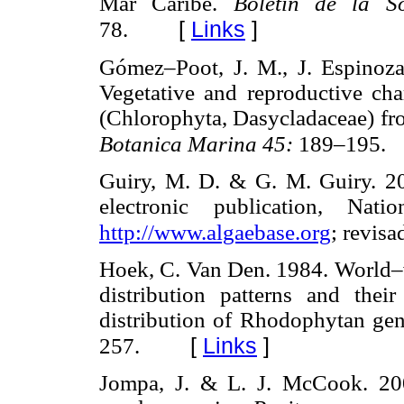
Mar Caribe.
Boletín de la 
[
Links
]
78.
Gómez–Poot, J. M., J. Espinoz
Vegetative and reproductive cha
(Chlorophyta, Dasycladaceae) f
Botanica Marina 45:
189–195.
Guiry, M. D. & G. M. Guiry. 
electronic publication, Nati
http://www.algaebase.org
; revisa
Hoek, C. Van Den. 1984. World–w
distribution patterns and their
distribution of Rhodophytan ge
[
Links
]
257.
Jompa, J. & L. J. McCook. 2003