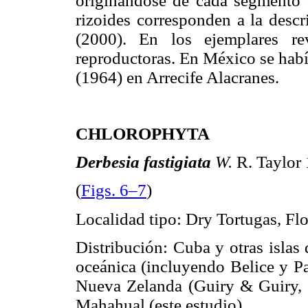
originándose de cada segmento d
rizoides corresponden a la descr
(2000). En los ejemplares re
reproductoras. En México se habí
(1964) en Arrecife Alacranes.
CHLOROPHYTA
Derbesia fastigiata
W.
R. Taylor 
(
Figs. 6–7
)
Localidad tipo: Dry Tortugas, Fl
Distribución: Cuba y otras islas
oceánica (incluyendo Belice y Pa
Nueva Zelanda (Guiry & Guiry, 
Mahahual (este estudio).