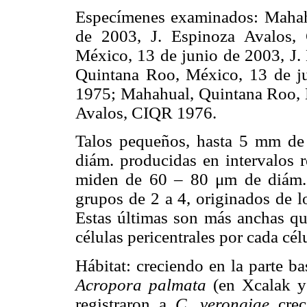
Especímenes examinados: Mahah
de 2003, J. Espinoza Avalos,
México, 13 de junio de 2003, J
Quintana Roo, México, 13 de j
1975; Mahahual, Quintana Roo, M
Avalos, CIQR 1976.
Talos pequeños, hasta 5 mm de 
diám. producidas en intervalos r
miden de 60 – 80 μm de diám.; 
grupos de 2 a 4, originados de lo
Estas últimas son más anchas qu
células pericentrales por cada célu
Hábitat: creciendo en la parte b
Acropora palmata
(en Xcalak y
registraron a
C. verongiae
cre