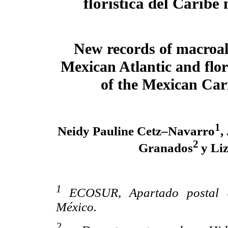
florística del Caribe
New records of macroal
Mexican Atlantic and flori
of the Mexican Ca
1
Neidy Pauline Cetz–Navarro
,
2
Granados
y Li
1
ECOSUR, Apartado postal 
México.
2