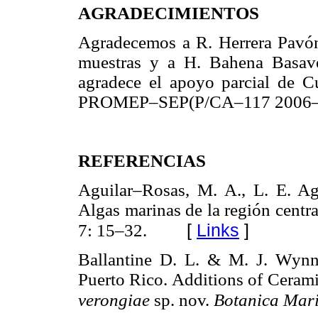
AGRADECIMIENTOS
Agradecemos a R. Herrera Pavón 
muestras y a H. Bahena Basave
agradece el apoyo parcial de C
PROMEP–SEP(P/CA–117 2006–
REFERENCIAS
Aguilar–Rosas, M. A., L. E. A
Algas marinas de la región cent
[
Links
]
7: 15–32.
Ballantine D. L. & M. J. Wynn
Puerto Rico. Additions of Ceram
verongiae
sp. nov.
Botanica Mar