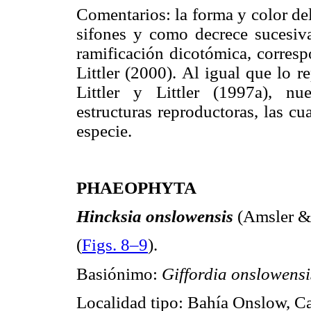
Comentarios: la forma y color del
sifones y como decrece sucesiva
ramificación dicotómica, corresp
Littler (2000). Al igual que lo 
Littler y Littler (1997a), nu
estructuras reproductoras, las c
especie.
PHAEOPHYTA
Hincksia onslowensis
(Amsler &
(
Figs. 8–9
).
Basiónimo:
Giffordia onslowens
Localidad tipo: Bahía Onslow, Ca