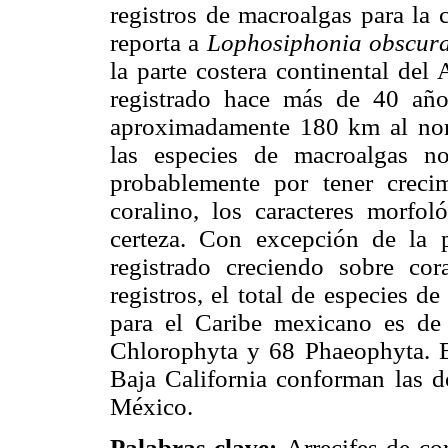
registros de macroalgas para la 
reporta a
Lophosiphonia obscur
la parte costera continental del
registrado hace más de 40 años
aproximadamente 180 km al nor
las especies de macroalgas no 
probablemente por tener crecim
coralino, los caracteres morfol
certeza. Con excepción de la p
registrado creciendo sobre co
registros, el total de especies d
para el Caribe mexicano es d
Chlorophyta y 68 Phaeophyta. Es
Baja California conforman las do
México.
Palabras clave:
Arrecifes de co