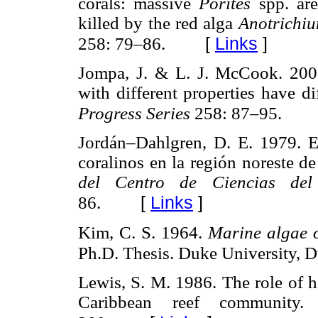
corals: massive
Porites
spp. ar
killed by the red alga
Anotrichiu
[
Links
]
258: 79–86.
Jompa, J. & L. J. McCook. 2003
with different properties have di
Progress Series
258: 87–95.
Jordán–Dahlgren, D. E. 1979. Es
coralinos en la región noreste d
del Centro de Ciencias 
[
Links
]
86.
Kim, C. S. 1964.
Marine algae o
Ph.D. Thesis. Duke University, 
Lewis, S. M. 1986. The role of h
Caribbean reef community