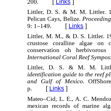
[
Links
]
200.
Littler, D. S. & M. M. Littler. 
Pelican Cays, Belize.
Proceedings
[
Links
]
9: 1–149.
Littler, M. M., & D. S. Littler.
crustose coralline algae on c
conservation oh herbivorous
International Coral Reef Sympo
Littler, D. S. & M. M. Litt
identification guide to the reef
and Gulf of Mexico.
OffShor
[
Links
]
p.
Mateo–Cid, L. E., A. C. Mendo
mexican records of marine al