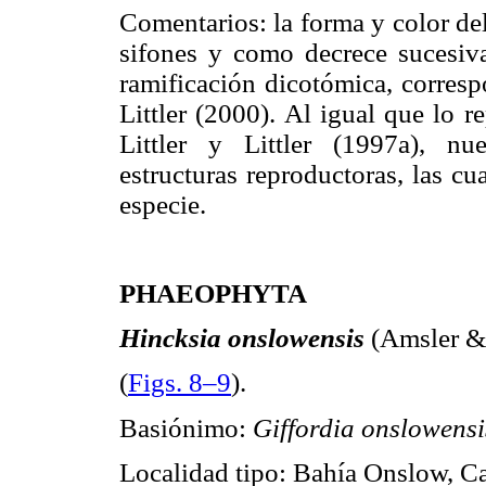
Comentarios: la forma y color del
sifones y como decrece sucesiva
ramificación dicotómica, corresp
Littler (2000). Al igual que lo 
Littler y Littler (1997a), nu
estructuras reproductoras, las c
especie.
PHAEOPHYTA
Hincksia onslowensis
(Amsler &
(
Figs. 8–9
).
Basiónimo:
Giffordia onslowens
Localidad tipo: Bahía Onslow, Ca