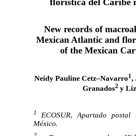
florística del Caribe
New records of macroal
Mexican Atlantic and flori
of the Mexican Ca
1
Neidy Pauline Cetz–Navarro
,
2
Granados
y Li
1
ECOSUR, Apartado postal 
México.
2