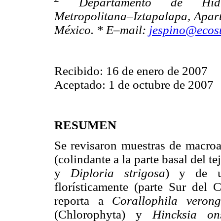
Departamento de Hidrob
Metropolitana–Iztapalapa, Apart
México. * E–mail:
jespino@ecos
Recibido: 16 de enero de 2007
Aceptado: 1 de octubre de 2007
RESUMEN
Se revisaron muestras de macroa
(colindante a la parte basal del t
y
Diploria strigosa
) y de u
florísticamente (parte Sur del 
reporta a
Corallophila veron
(Chlorophyta) y
Hincksia o