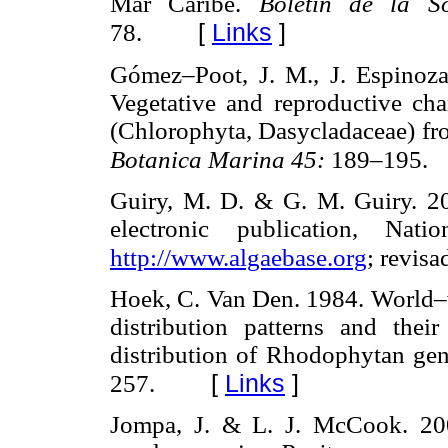
Mar Caribe.
Boletín de la 
[
Links
]
78.
Gómez–Poot, J. M., J. Espinoz
Vegetative and reproductive cha
(Chlorophyta, Dasycladaceae) f
Botanica Marina 45:
189–195.
Guiry, M. D. & G. M. Guiry. 
electronic publication, Nati
http://www.algaebase.org
; revisa
Hoek, C. Van Den. 1984. World–w
distribution patterns and their
distribution of Rhodophytan ge
[
Links
]
257.
Jompa, J. & L. J. McCook. 2003