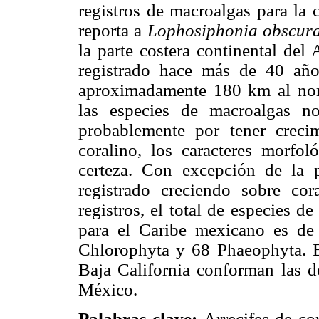
registros de macroalgas para la 
reporta a
Lophosiphonia obscur
la parte costera continental del
registrado hace más de 40 años
aproximadamente 180 km al nor
las especies de macroalgas no 
probablemente por tener crecim
coralino, los caracteres morfol
certeza. Con excepción de la p
registrado creciendo sobre co
registros, el total de especies d
para el Caribe mexicano es d
Chlorophyta y 68 Phaeophyta. Es
Baja California conforman las do
México.
Palabras clave:
Arrecifes de co