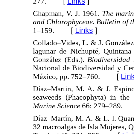
[
Links
]
277.
Chapman, V. J. 1961.
The marin
and Chlorophyceae. Bulletin of th
[
Links
]
1–159.
Collado–Vides, L. & J. González
lagunar de Nichupté, Quintan
González (Eds.).
Biodiversidad
Nacional de Biodiversidad y Cen
[
Lin
México, pp. 752–760.
Díaz–Martin, M. A. & J. Espino
seaweeds (Phaeophyta) in the
Marine Science
66: 279–289.
Díaz–Martín, M. A. & L. I. Qua
32 macroalgas de Isla Mujeres, 