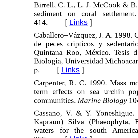
Birrell, C. L., L. J. McCook & B. 
sediment on coral settlemen
[
Links
]
414.
Caballero–Vázquez, J. A. 1998. 
de peces crípticos y sedentari
Quintana Roo, México. Tesis de
Biología, Universidad Michoacan
[
Links
]
p.
Carpenter, R. C. 1990. Mass mo
term effects on sea urchin po
communities.
Marine Biology
10
Cassano, V. & Y. Yoneshigue.
Kapraun) Silva (Phaeophyta, 
waters for the south Americ