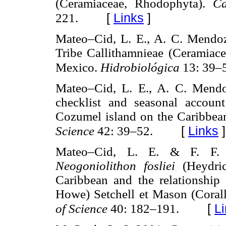
(Ceramiaceae, Rhodophyta).
Ca
[
Links
]
221.
Mateo–Cid, L. E., A. C. Mendo
Tribe Callithamnieae (Ceramiace
Mexico.
Hidrobiológica
13: 39–
Mateo–Cid, L. E., A. C. Mend
checklist and seasonal accou
Cozumel island on the Caribbea
[
Links
]
Science
42: 39–52.
Mateo–Cid, L. E. & F. F. 
Neogoniolithon fosliei
(Heydri
Caribbean and the relationship 
Howe) Setchell et Mason (Coral
[
L
of Science
40: 182–191.