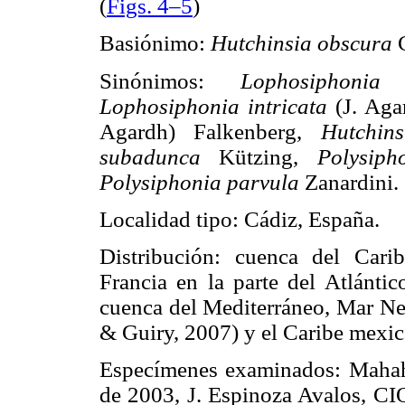
(
Figs. 4–5
)
Basiónimo:
Hutchinsia obscura
Sinónimos:
Lophosiphoni
Lophosiphonia intricata
(J. Aga
Agardh) Falkenberg,
Hutchin
subadunca
Kützing,
Polysip
Polysiphonia parvula
Zanardini.
Localidad tipo: Cádiz, España.
Distribución: cuenca del Carib
Francia en la parte del Atlántic
cuenca del Mediterráneo, Mar Neg
& Guiry, 2007) y el Caribe mexic
Especímenes examinados: Mahah
de 2003, J. Espinoza Avalos, C