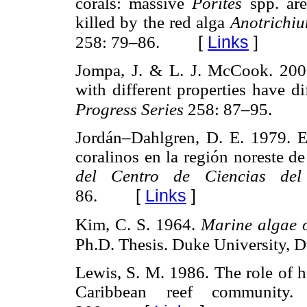
corals: massive
Porites
spp. ar
killed by the red alga
Anotrichiu
[
Links
]
258: 79–86.
Jompa, J. & L. J. McCook. 2003
with different properties have di
Progress Series
258: 87–95.
Jordán–Dahlgren, D. E. 1979. Es
coralinos en la región noreste d
del Centro de Ciencias 
[
Links
]
86.
Kim, C. S. 1964.
Marine algae o
Ph.D. Thesis. Duke University, 
Lewis, S. M. 1986. The role of h
Caribbean reef community