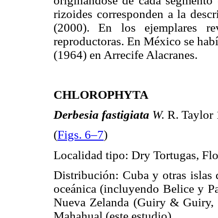
originándose de cada segmento d
rizoides corresponden a la descr
(2000). En los ejemplares re
reproductoras. En México se habí
(1964) en Arrecife Alacranes.
CHLOROPHYTA
Derbesia fastigiata
W.
R. Taylor 
(
Figs. 6–7
)
Localidad tipo: Dry Tortugas, Fl
Distribución: Cuba y otras islas
oceánica (incluyendo Belice y Pa
Nueva Zelanda (Guiry & Guiry, 
Mahahual (este estudio).