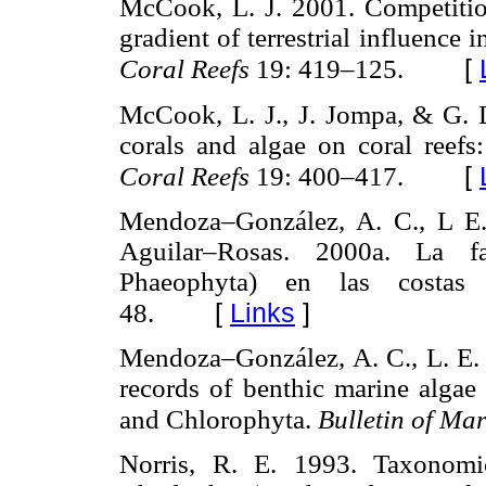
McCook, L. J. 2001. Competition
gradient of terrestrial influence 
[
Coral Reefs
19: 419–125.
McCook, L. J., J. Jompa, & G. 
corals and algae on coral reef
[
Coral Reefs
19: 400–417.
Mendoza–González, A. C., L E
Aguilar–Rosas. 2000a. La fam
Phaeophyta) en las costa
[
Links
]
48.
Mendoza–González, A. C., L. E.
records of benthic marine alga
and Chlorophyta.
Bulletin of Ma
Norris, R. E. 1993. Taxonomi