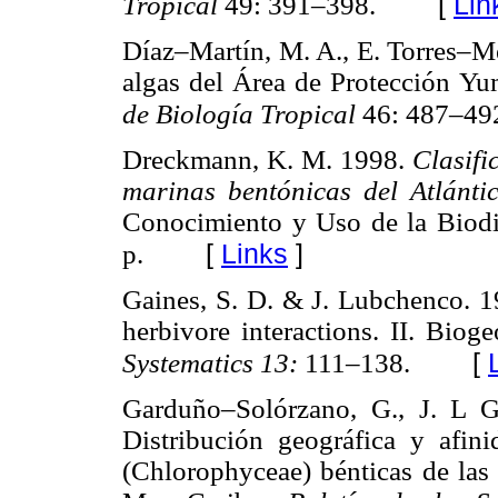
[
Lin
Tropical
49: 391–398.
Díaz–Martín, M. A., E. Torres–Me
algas del Área de Protección Y
de Biología Tropical
46: 487–49
Dreckmann, K. M. 1998.
Clasifi
marinas bentónicas del Atlánt
Conocimiento y Uso de la Biod
[
Links
]
p.
Gaines, S. D. & J. Lubchenco. 1
herbivore interactions. II. Biog
[
Systematics 13:
111–138.
Garduño–Solórzano, G., J. L 
Distribución geográfica y afini
(Chlorophyceae) bénticas de las