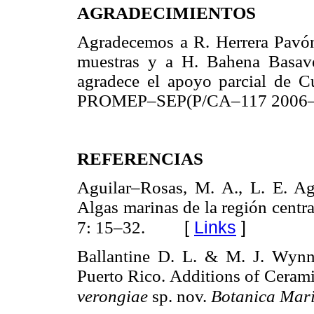
AGRADECIMIENTOS
Agradecemos a R. Herrera Pavón 
muestras y a H. Bahena Basave
agradece el apoyo parcial de C
PROMEP–SEP(P/CA–117 2006–
REFERENCIAS
Aguilar–Rosas, M. A., L. E. A
Algas marinas de la región cent
[
Links
]
7: 15–32.
Ballantine D. L. & M. J. Wynn
Puerto Rico. Additions of Ceram
verongiae
sp. nov.
Botanica Mar