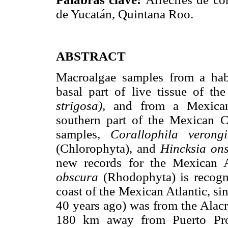
de Yucatán, Quintana Roo.
ABSTRACT
Macroalgae samples from a hab
basal part of live tissue of th
strigosa),
and from a Mexican 
southern part of the Mexican C
samples,
Corallophila veron
(Chlorophyta), and
Hincksia on
new records for the Mexican At
obscura
(Rhodophyta) is recogn
coast of the Mexican Atlantic, si
40 years ago) was from the Alacr
180 km away from Puerto Prog