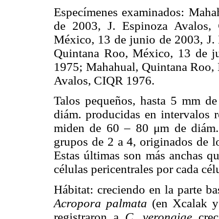
Especímenes examinados: Mahah
de 2003, J. Espinoza Avalos,
México, 13 de junio de 2003, J
Quintana Roo, México, 13 de j
1975; Mahahual, Quintana Roo, M
Avalos, CIQR 1976.
Talos pequeños, hasta 5 mm de 
diám. producidas en intervalos r
miden de 60 – 80 μm de diám.; 
grupos de 2 a 4, originados de lo
Estas últimas son más anchas qu
células pericentrales por cada célu
Hábitat: creciendo en la parte b
Acropora palmata
(en Xcalak y
registraron a
C. verongiae
cre