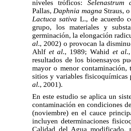
niveles tróficos:
Selenastrum 
Pallas
, Daphnia magna
Straus, o
Lactuca sativa
L., de acuerdo c
grupo, los materiales y subst
germinación, la elongación radicu
al
., 2002) o provocan la dismin
Ahlf
et al.
, 1989; Wahid
et al.
resultados de los bioensayos pue
mayor o menor contaminación, t
sitios y variables fisicoquímica
al.
, 2001).
En este estudio se aplica un sis
contaminación en condiciones de 
(noviembre) en el cauce princip
incluyen determinaciones fisico
Calidad del Agua modificado, 