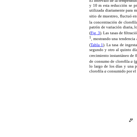
El intervalo de la temperatu
y 10 m esta reducción se pr
utilizada diariamente para m
sitio de muestreo, fluctuó en
la concentración de clorofil
patrón de variación diaria, l
(
Fig. 3
). Las tasas de filtrac
1
, mostrando una tendencia 
(
Tabla 1
). La tasa de ingest
segundo y otro al quinto día
crecimiento instantáneo de f
de consumo de clorofila
a
(g
lo largo de los días y una 
clorofila
a
consumido por el 