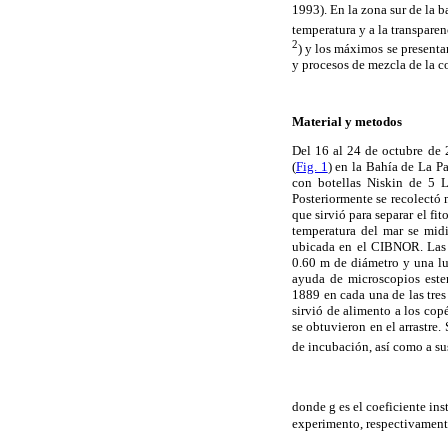
1993). En la zona sur de la b
temperatura y a la transpare
2
) y los máximos se presenta
y procesos de mezcla de la 
Material y metodos
Del 16 al 24 de octubre de 
(
Fig. 1
) en la Bahía de La P
con botellas Niskin de 5 L
Posteriormente se recolectó 
que sirvió para separar el f
temperatura del mar se mid
ubicada en el CIBNOR. Las m
0.60 m de diámetro y una lu
ayuda de microscopios este
1889 en cada una de las tres
sirvió de alimento a los co
se obtuvieron en el arrastre.
de incubación, así como a sus
donde g es el coeficiente in
experimento, respectivamente