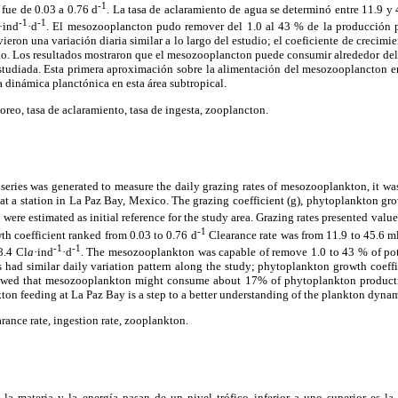
-1
 fue de 0.03 a 0.76 d
. La tasa de aclaramiento de agua se determinó entre 11.9 y
-1
-1
·ind
·d
. El mesozooplancton pudo remover del 1.0 al 43 % de la producción po
ieron una variación diaria similar a lo largo del estudio; el coeficiente de crecimie
dio. Los resultados mostraron que el mesozooplancton puede consumir alrededor de
estudiada. Esta primera aproximación sobre la alimentación del mesozooplancton en
dinámica planctónica en esta área subtropical.
oreo, tasa de aclaramiento, tasa de ingesta, zooplancton.
eries was generated to measure the daily grazing rates of mesozooplankton, it wa
t a station in La Paz Bay, Mexico. The grazing coefficient (g), phytoplankton grow
I) were estimated as initial reference for the study area. Grazing rates presented val
-1
h coefficient ranked from 0.03 to 0.76 d
Clearance rate was from 11.9 to 45.6 m
-1
-1
8.4 Cl
a
·ind
·d
. The mesozooplankton was capable of remove 1.0 to 43 % of pot
s had similar daily variation pattern along the study; phytoplankton growth coeff
howed that mesozooplankton might consume about 17% of phytoplankton productio
n feeding at La Paz Bay is a step to a better understanding of the plankton dynami
arance rate, ingestion rate, zooplankton.
 la materia y la energía pasan de un nivel trófico inferior a uno superior es la