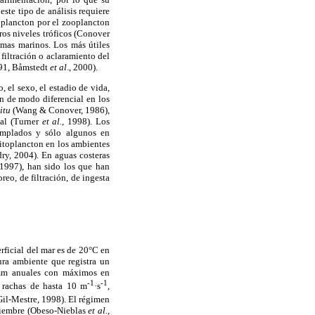
este tipo de análisis requiere
toplancton por el zooplancton
ros niveles tróficos (Conover
emas marinos. Los más útiles
filtración o aclaramiento del
991, Båmstedt
et al
., 2000).
 el sexo, el estadio de vida,
en de modo diferencial en los
situ
(Wang & Conover, 1986),
cal (Turner
et al.
, 1998). Los
templados y sólo algunos en
fitoplancton en los ambientes
ry, 2004). En aguas costeras
1997), han sido los que han
reo, de filtración, de ingesta
rficial del mar es de 20°C en
ra ambiente que registra un
 mm anuales con máximos en
-1
-1
n rachas de hasta 10 m
·s
,
il-Mestre, 1998). El régimen
eptiembre (Obeso-Nieblas
et al.
,