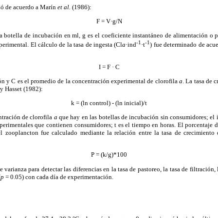
uló de acuerdo a Marín
et al.
(1986):
F = V·g/N
 botella de incubación en ml, g es el coeficiente instantáneo de alimentación o 
-1
-1
erimental. El cálculo de la tasa de ingesta (Cl
a
·ind
·t
) fue determinado de acu
I = F · C
ción y C es el promedio de la concentración experimental de clorofila
a
. La tasa de 
y Hasset (1982):
k = (ln control) - (ln inicial)/t
ntración de clorofila
a
que hay en las botellas de incubación sin consumidores; el i
xperimentales que contienen consumidores; t es el tiempo en horas. El porcentaje 
 zooplancton fue calculado mediante la relación entre la tasa de crecimiento d
P = (k/g)*100
 varianza para detectar las diferencias en la tasa de pastoreo, la tasa de filtración, 
(
p
= 0.05) con cada día de experimentación.