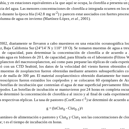
ahía, y en estaciones equivalentes a la que aquí se ocupa, la clorofila
a
presenta un p
ncia del agua. Las menores concentraciones de clorofila
a
integrada ocurren en los 
-2
n durante la época fría (142.8 mg·m
) y parecen estar asociados con fuertes proces
columna de agua en invierno (Martínez-López,
et al.
, 2001).
2002, diariamente se llevaron a cabo muestreos en una estación oceanográfica loca
az, Baja California Sur (24°14' N y 110° 19' O). Se tomaron muestras de agua a tre
 de capacidad, para determinar la concentración de clorofila
a
de acuerdo a 
más agua en bidones de 20 L de capacidad, para filtrarla en el laboratorio (Filtr
itoplancton del macrozooplancton, así como para preparar las réplicas de cada exper
ió con un CTD Seabird, los datos de la velocidad del viento fueron obtenidos d
uestras de zooplancton fueron obtenidas mediante arrastres subsuperficiales co
z de malla de 300 µm. El material zooplanctónico obtenido diariamente fue trans
reoscópicos fueron extraídos los copépodos y se colocaron 60 ejemplares de
Ac
 botellas de incubación que contenían el agua de mar superficial previamente filtra
pépodos. Las botellas de incubación se mantuvieron por 24 horas en completa oscur
 Se determinó la concentración de clorofila
a
al inicio y al final de cada experiment
-1
 respectivas réplicas. La tasa de pastoreo (CoefCons·t
) se determinó de acuerdo 
g = (lnCl
a
t
- Cl
a
t
)/t
0
0-1
stantáneo de alimentación o pastoreo y Cl
a
t
y Cl
a
t
son las concentraciones de clo
0
1
; t es el tiempo de incubación en horas.