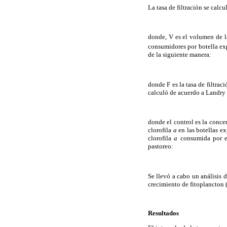
La tasa de filtración se calc
donde, V es el volumen de la
consumidores por botella exp
de la siguiente manera:
donde F es la tasa de filtra
calculó de acuerdo a Landry 
donde el control es la conce
clorofila
a
en las botellas e
clorofila
a
consumida por el
pastoreo:
Se llevó a cabo un análisis de
crecimiento de fitoplancton 
Resultados