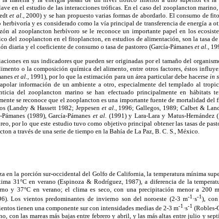
lave en el estudio de las interacciones tróficas. En el caso del zooplancton marino, 
tedt
et al.
, 2000) y se han propuesto varias formas de abordarlo. El consumo de fi
herbivoría y es considerado como la vía principal de transferencia de energía a ot
azón al zooplancton herbívoro se le reconoce un importante papel en los ecosist
ico del zooplancton en el fitoplancton, en estudios de alimentación, son la tasa de 
ción diaria y el coeficiente de consumo o tasa de pastoreo (García-Pámanes
et al.
, 1
riaciones en sus indicadores que pueden ser originadas por el tamaño del organismo,
limento o la composición química del alimento, entre otros factores, éstos influy
ámanes
et al.
, 1991), por lo que la estimación para un área particular debe hacerse
in 
apolar información de un ambiente a otro, especialmente del templado al tropi
nticia del zooplancton marino se han efectuado principalmente en hábitats 
mente se reconoce que el zooplancton es una importante fuente de mortalidad del 
inos (Landry & Hassett 1982; Jeppesen
et al.
, 1996; Gallegos, 1989; Calbet & Land
a-Pámanes (1989), García-Pámanes
et al.
(1991) y Lara-Lara y Matus-Hernández (
eo, por lo que este estudio tuvo como objetivo principal obtener las tasas de pasto
cton a través de una serie de tiempo en la Bahía de La Paz, B. C. S., México.
za en la porción sur-occidental del Golfo de California, la temperatura mínima supe
xima 31°C en verano (Espinoza & Rodríguez, 1987), a diferencia de la temperatu
rno y 37°C en verano; el clima es seco, con una precipitación menor a 200
-1
-1
96). Los vientos predominantes de invierno son del noroeste (2-3 m
·s
), co
-1
-1
vientos tienen una componente sur con intensidades medias de 2-3 m
·s
(Robles-G
o, con las mareas más bajas entre febrero y abril, y las más altas entre julio y s