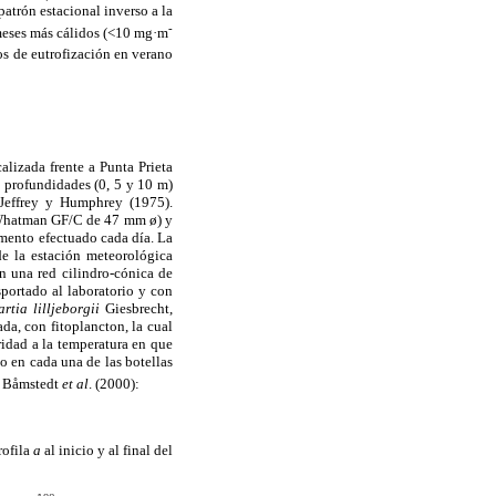
atrón estacional inverso a la
-
meses más cálidos (<10 mg·m
os de eutrofización en verano
lizada frente a Punta Prieta
s profundidades (0, 5 y 10 m)
Jeffrey y Humphrey (1975).
os Whatman GF/C de 47 mm ø) y
imento efectuado cada día. La
e la estación meteorológica
n una red cilindro-cónica de
portado al laboratorio y con
artia lilljeborgii
Giesbrecht,
da, con fitoplancton, la cual
idad a la temperatura en que
o en cada una de las botellas
a Båmstedt
et al
. (2000):
rofila
a
al inicio y al final del