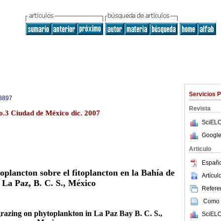
Servicios 
8897
Revista
o.3 Ciudad de México dic. 2007
SciELO
Google
Articulo
Españo
oplancton sobre el fitoplancton en la Bahía de
Artícu
La Paz, B. C. S., México
Referen
Como c
azing on phytoplankton in La Paz Bay B. C. S.,
SciELO