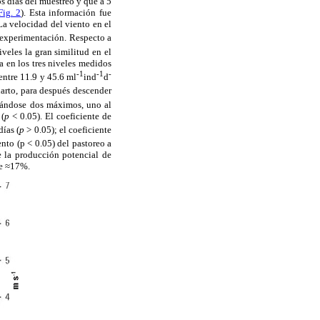
s días del muestreo y que a 5
Fig. 2
). Esta información fue
La velocidad del viento en el
e experimentación. Respecto a
iveles la gran similitud en el
ía en los tres niveles medidos
-1
-1
-
entre 11.9 y 45.6 ml
ind
d
arto, para después descender
trándose dos máximos, uno al
 (
p
< 0.05). El coeficiente de
días (
p
> 0.05); el coeficiente
nto (p < 0.05) del pastoreo a
e la producción potencial de
de ≈17%.