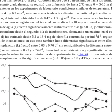
ra del mar fue de 27.4 a 28.2 °C; observándose que a 0 m disminuyó hacia los último
esentó gradualmente; se registró una diferencia de hasta 2°C entre 0 y 5-10 m (
antener en los experimentos de laboratorio condiciones similares de temperatura. 
-1
tre 4.3 y 6.2 m·s
, mostrando una tendencia a disminuir a partir del primer día d
-3
a
a
, el intervalo obtenido fue de 0.47 a 1.3 mg·m
. Puede observarse en los tres n
os máximos se registraron del tercer al cuarto día a los 10 m y otro en el noveno d
ión de agua (F) fueron significativamente distintas entre días (
p
< 0.05) y estuvieron 
ascendente desde el segundo día de incubaciones, alcanzando un máximo en el cu
-1
-1
a (I) fue estimada desde 5.2 a 18.4 mg de clorofila consumida por ind
d
, regis
 de incubaciones; en este caso también hubo diferencias significativas entre días
-l
itoplancton (k) fluctuó entre 0.03 y 0.76 d
sin ser significativa la diferencia entre 
-l
) se estimó entre 0.72 y 2.74 d
, observándose un sistemático y significativo aume
pequeña reducción en el quinto día de experimentación (
Fig. 4
). El porcentaje d
zooplancton osciló significativamente (
p
< 0.05) entre 1.0 y 43%, con una media 