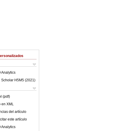
Personalizados
 Analytics
 Scholar H5M5 (
2021
)
l (pdf)
lo en XML
cias del artículo
itar este artículo
 Analytics