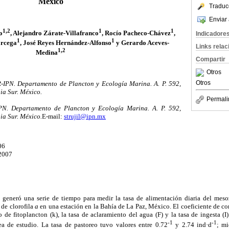
Mexico
Traduc
Enviar 
1,2
1
1
o
, Alejandro Zárate-Villafranco
, Rocío Pacheco-Chávez
,
Indicadore
1
1
árcega
, José Reyes Hernández-Alfonso
y Gerardo Aceves-
Links rela
1,2
Medina
Compartir
Otros
Otros
PN. Departamento de Plancton y Ecología Marina. A. P. 592,
ia Sur. México.
Permali
N. Departamento de Plancton y Ecología Marina. A. P. 592,
ia Sur. México.
E-mail:
strujil@ipn.mx
06
 2007
 generó una serie de tiempo para medir la tasa de alimentación diaria del meso
 de clorofila
a
en una estación en la Bahía de La Paz, México. El coeficiente de co
o de fitoplancton (k), la tasa de aclaramiento del agua (F) y la tasa de ingesta 
-1
-1
rea de estudio. La tasa de pastoreo tuvo valores entre 0.72
y 2.74 ind·d
; mi