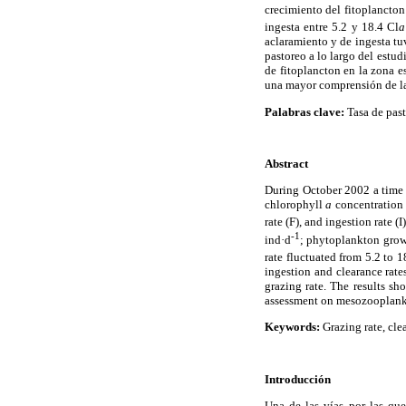
crecimiento del fitoplancton
ingesta entre 5.2 y 18.4 Cl
a
aclaramiento y de ingesta tuv
pastoreo a lo largo del estu
de fitoplancton en la zona 
una mayor comprensión de la 
Palabras clave:
Tasa de past
Abstract
During October 2002 a time s
chlorophyll
a
concentration a
rate (F), and ingestion rate (
-1
ind·d
; phytoplankton growt
rate fluctuated from 5.2 to 1
ingestion and clearance rate
grazing rate. The results s
assessment on mesozooplankto
Keywords:
Grazing rate, cle
Introducción
Una de las vías por las que