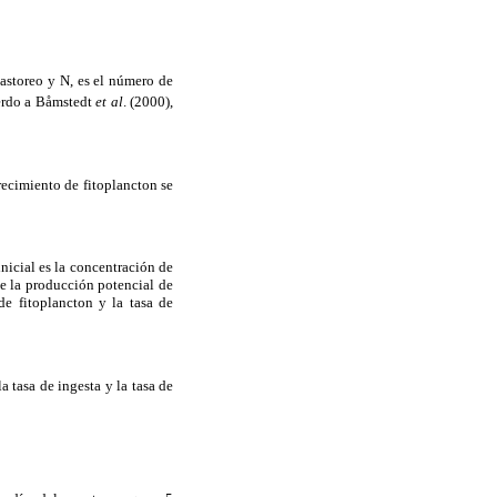
pastoreo y N, es el número de
erdo a Båmstedt
et al
. (2000),
crecimiento de fitoplancton se
nicial es la concentración de
de la producción potencial de
e fitoplancton y la tasa de
la tasa de ingesta y la tasa de