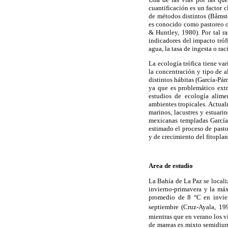
cuantificación es un factor c
de métodos distintos (Båms
es conocido como pastoreo o 
& Huntley, 1980). Por tal r
indicadores del impacto tróf
agua, la tasa de ingesta o ra
La ecología trófica tiene va
la concentración y tipo de a
distintos hábitas (García-P
ya que es problemático extr
estudios de ecología alime
ambientes tropicales. Actual
marinos, lacustres y estuar
mexicanas templadas Garcí
estimado el proceso de pastor
y de crecimiento del fitoplan
Area de estudio
La Bahía de La Paz se locali
invierno-primavera y la má
promedio de 8 °C en invie
septiembre (Cruz-Ayala, 19
mientras que en verano los 
de mareas es mixto semidiurn