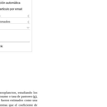
ción automática
artículo por email
s
cionados
nk
zooplancton, estudiando los
nsumo o tasa de pastoreo (g),
(I) fueron estimados como una
entras que el coeficiente de