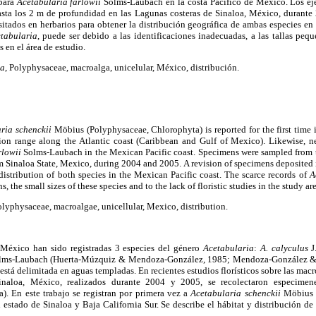
 para
Acetabularia farlowii
Solms-Laubach en la costa Pacífico de México. Los ej
asta los 2 m de profundidad en las Lagunas costeras de Sinaloa, México, durante
itados en herbarios para obtener la distribución geográfica de ambas especies en
tabularia
, puede ser debido a las identificaciones inadecuadas, a las tallas pequ
s en el área de estudio.
ia
, Polyphysaceae, macroalga, unicelular, México, distribución.
ria schenckii
Möbius (Polyphysaceae, Chlorophyta) is reported for the first time 
ion range along the Atlantic coast (Caribbean and Gulf of Mexico). Likewise, new
rlowii
Solms-Laubach in the Mexican Pacific coast. Specimens were sampled from th
m Sinaloa State, Mexico, during 2004 and 2005. A revision of specimens deposited i
istribution of both species in the Mexican Pacific coast. The scarce records of
A
s, the small sizes of these species and to the lack of floristic studies in the study are
olyphysaceae, macroalgae, unicellular, Mexico, distribution.
 México han sido registradas 3 especies del género
Acetabularia
:
A. calyculus
J
ms-Laubach (Huerta-Múzquiz & Mendoza-González, 1985; Mendoza-González &
 está delimitada en aguas templadas. En recientes estudios florísticos sobre las ma
inaloa, México, realizados durante 2004 y 2005, se recolectaron especime
). En este trabajo se registran por primera vez a
Acetabularia schenckii
Möbius p
 estado de Sinaloa y Baja California Sur. Se describe el hábitat y distribución de