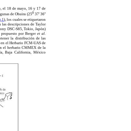
co, el 18 de mayo, 16 y 17 de
0
gunas de Ohuira (25
37' 36''
g.1
), los cuales se etiquetaron
 las descripciones de Taylor
(Sony DSC-S85, Tokio, Japón)
o propuesto por Berger
et al
.
tener la distribución de las
da en el Herbario FCM-UAS de
 en el herbario CMMEX de la
a, Baja California, México