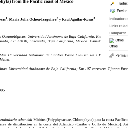
hyta) from the Pacific coast of Mexico
Traduc
Enviar 
1
2
3
Indicadore
osas
, María Julia Ochoa-Izaguirre
y Raul Aguilar-Rosas
Links rela
Compartir
nes Oceanológicas. Universidad Autónoma de Baja California; Km
Otros
enada, CP 22830, Ensenada, Baja California, México.
E-mail:
Otros
 Mar. Universidad Autónoma de Sinaloa. Paseo Clausen s/n. CP
Permali
México.
inas. Universidad Autónoma de Baja California; Km 107 carretera Tijuana-En
005
6
etabularia schenckii
Möbius (Polyphysaceae, Chlorophyta) para la costa Pacífico 
 área de distribución en la costa del Atlántico (Caribe y Golfo de México). A