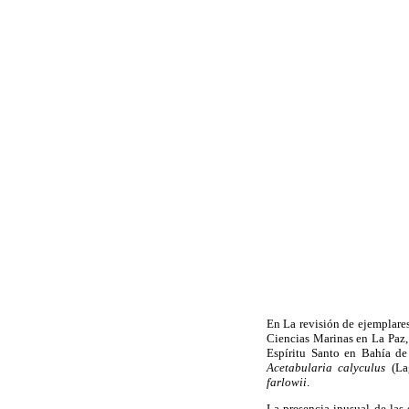
En La revisión de ejemplares
Ciencias Marinas en La Paz, 
Espíritu Santo en Bahía de
Acetabularia calyculus
(Lag
farlowii
.
La presencia inusual de las