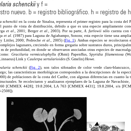
a schenckii
en la costa de Sinaloa, representa el primer registro para la costa del 
l punto de vista de distribución, debido a que es una especie ampliamente con
tega
et al
., 2001; Berger
et al
., 2003). Por su parte,
A. farlowii
sólo cuenta con u
ega
et al
. (1987) para Laguna de Agiabampo, Sonora; esta especie tiene una amplia 
 y Littler, 2000; Pedroche
et al
., 2005) (
Fig. 1
). Ambas especies se recolectaron 
omplejos lagunares, creciendo en forma gregaria sobre sustratos duros, principal
2 m de profundidad, en donde se observaron asociadas otras especies de macroalg
 como:
Gracilaria vermiculophyll
a (Ohmi) Papenffus,
Spyridia filamentosa
(Wu
Linnaeus) Link y
Caulerpa sertularioides
(S. Gmelin) Howe.
ularia schenckii
(
Fig. 2
), son talos sifonados de color verde claro-blancuzco,
o; las características morfológicas corresponden a la descripciones de la especi
2000) de poblaciones de la costa del Caribe, con algunas diferencias en cuanto la 
structurales. Se recolectaron y analizaron ejemplares de la Laguna de Navachiste
 760 [CMMEX 4428]; 19.8.2004, LA 763 [CMMEX 4431]; 19.8.2004, s/n [FCM-
-2508]).