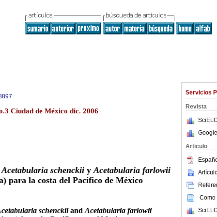
Servicios 
8897
Revista
o.3 Ciudad de México dic. 2006
SciELO
Google
Articulo
Españo
e
Acetabularia schenckii
y
Acetabularia farlowii
Artícu
) para la costa del Pacífico de México
Referen
Como c
cetabularia schenckii
and
Acetabularia farlowii
SciELO