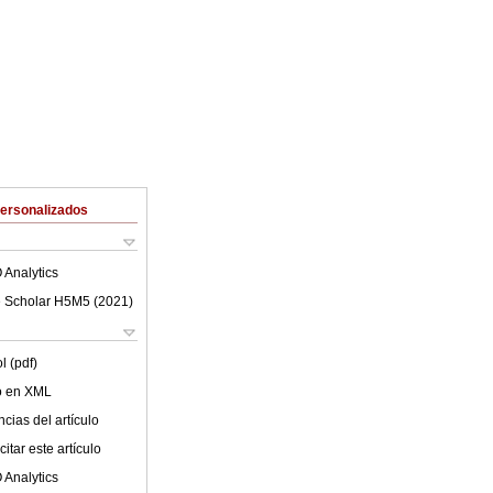
Personalizados
 Analytics
 Scholar H5M5 (
2021
)
l (pdf)
lo en XML
cias del artículo
itar este artículo
 Analytics