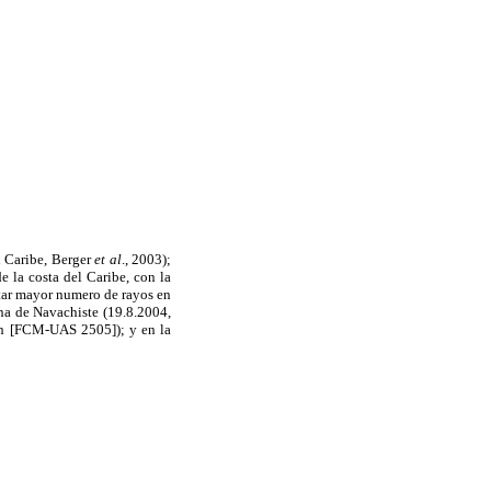
l Caribe, Berger
et al
., 2003);
e la costa del Caribe, con la
ntar mayor numero de rayos en
a de Navachiste (19.8.2004,
n [FCM-UAS 2505]); y en la