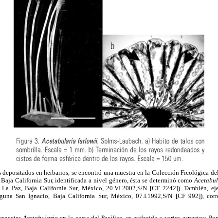
 depositados en herbarios, se encontró una muestra en la Colección Ficológica del
Baja California Sur, identificada a nivel género, ésta se determinó como
Acetabul
 La Paz, Baja California Sur, México, 20.VI.2002,S/N [CF 2242]). También, ej
una San Ignacio, Baja California Sur, México, 07.I.1992,S/N [CF 992]), cor
 especies
Acetabularia
en la costa del Pacífico, es atribuida a varios aspectos: Por