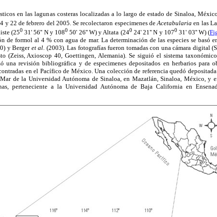
ísticos en las lagunas costeras localizadas a lo largo de estado de Sinaloa, Méxi
04 y 22 de febrero del 2005. Se recolectaron especimenes de
Acetabularia
en las La
0
0
0
0
iste (25
31' 56'' N y 108
50' 26'' W) y Altata (24
24' 21'' N y 107
31' 03'' W) (
Fi
ón de formol al 4 % con agua de mar. La determinación de las especies se basó en
000) y Berger
et al
. (2003). Las fotografías fueron tomadas con una cámara digital 
o (Zeiss, Axioscop 40, Goettingen, Alemania). Se siguió el sistema taxonómic
zó una revisión bibliográfica y de especimenes depositados en herbarios para ob
ontradas en el Pacífico de México. Una colección de referencia quedó deposita
l Mar de la Universidad Autónoma de Sinaloa, en Mazatlán, Sinaloa, México, y
nas, perteneciente a la Universidad Autónoma de Baja California en Ensenad