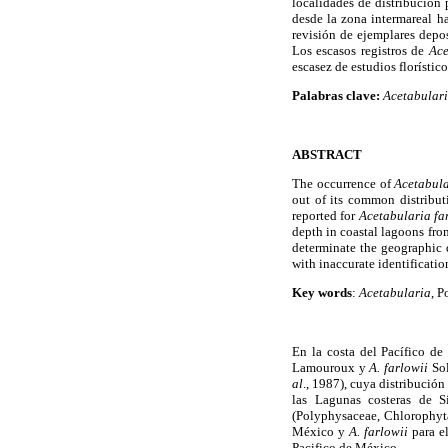
localidades de distribución
desde la zona intermareal h
revisión de ejemplares depos
Los escasos registros de
Ace
escasez de estudios florístico
Palabras clave:
Acetabular
ABSTRACT
The occurrence of
Acetabula
out of its common distribut
reported for
Acetabularia fa
depth in coastal lagoons fro
determinate the geographic d
with inaccurate identification
Key words
:
Acetabularia
, P
En la costa del Pacífico de
Lamouroux y
A. farlowii
Sol
al
., 1987), cuya distribución
las Lagunas costeras de S
(Polyphysaceae, Chlorophyta
México y
A. farlowii
para el
Pacifico de México.