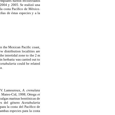
emplares fueron recolectados
 2004 y 2005. Se realizó una
 la costa Pacífico de México.
eñas de éstas especies y a la
in the Mexican Pacific coast,
 distribution localities are
e intertidal zone to the 2 m
n herbaria was carried out to
cetabularia
could be related
a.
.V. Lamouroux,
A. crenulata
 Mateo-Cid, 1998; Ortega
et
croalgas marinas bentónicas de
nes del género
Acetabularia
ara la costa del Pacífico de
 ambas especies para la costa