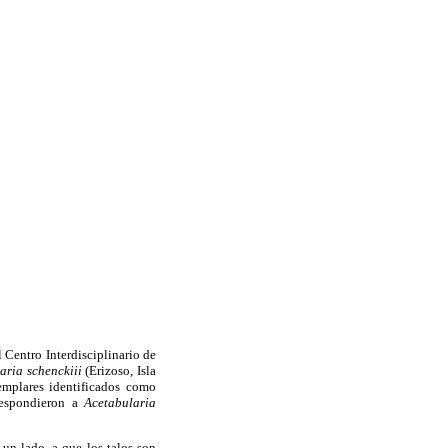
 Centro Interdisciplinario de
aria schenckiii
(Erizoso, Isla
emplares identificados como
respondieron a
Acetabularia
 un lado, a que los talos son