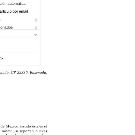
ción automática
artículo por email
s
cionados
nk
senada, CP 22830, Ensenada,
de México, siendo éste es el
sí mismo, se reportan nuevas