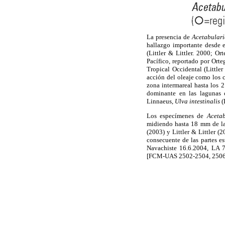
La presencia de
Acetabulari
hallazgo importante desde e
(Littler & Littler. 2000; Or
Pacífico, reportado por Ort
Tropical Occidental (Littler
acción del oleaje como los c
zona intermareal hasta los 
dominante en las lagunas
Linnaeus,
Ulva intestinalis
(
Los especímenes de
Acetab
midiendo hasta 18 mm de larg
(2003) y Littler & Littler (
consecuente de las partes e
Navachiste 16.6.2004, LA
[FCM-UAS 2502-2504, 2506