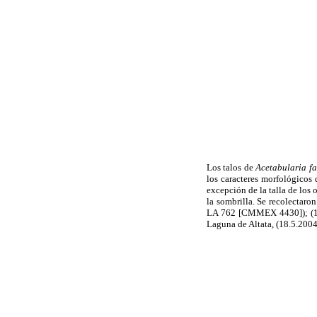
Los talos de
Acetabularia fa
los caracteres morfológicos 
excepción de la talla de los
la sombrilla. Se recolecta
LA 762 [CMMEX 4430]); (19
Laguna de Altata, (18.5.20