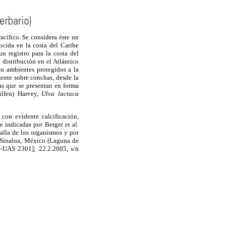
Pacífico. Se considera éste un
ocida en la costa del Caribe
n registro para la costa del
distribución en el Atlántico
en ambientes protegidos a la
mente sobre conchas, desde la
as que se presentan en forma
lfen) Harvey,
Ulva lactuca
 con evidente calcificación,
e indicadas por Berger et al.
talla de los organismos y por
, Sinaloa, México (Laguna de
UAS 2301]; 22.2.2005, s/n