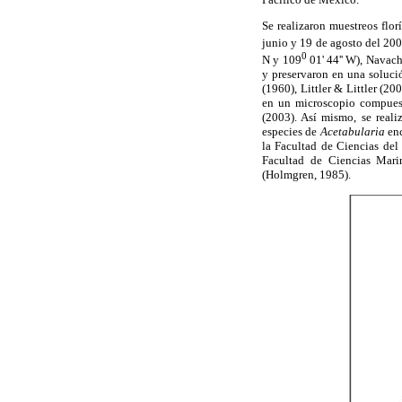
Se realizaron muestreos flor
junio y 19 de agosto del 20
0
N y 109
01' 44'' W), Navach
y preservaron en una soluci
(1960), Littler & Littler (2
en un microscopio compuest
(2003). Así mismo, se reali
especies de
Acetabularia
enc
la Facultad de Ciencias de
Facultad de Ciencias Mari
(Holmgren, 1985).