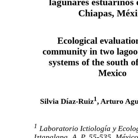
lagunares estuarinos 
Chiapas, Méxi
Ecological evaluation
community in two lagoo
systems of the south o
Mexico
1
Silvia Díaz-Ruiz
, Arturo Ag
1
Laboratorio Ictiología y Ecolo
Iztapalapa, A. P. 55-535, Méxic