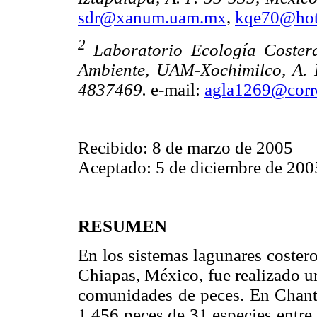
sdr@xanum.uam.mx
,
kqe70@hot
2
Laboratorio Ecología Coster
Ambiente, UAM-Xochimilco, A. P
4837469.
e-mail:
agla1269@corr
Recibido: 8 de marzo de 2005
Aceptado: 5 de diciembre de 200
RESUMEN
En los sistemas lagunares coster
Chiapas, México, fue realizado u
comunidades de peces. En Chantu
1,456 peces de 31 especies entre