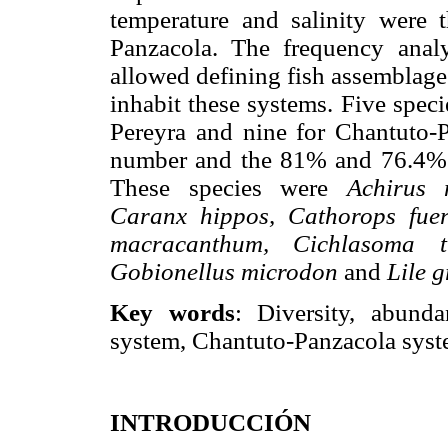
temperature and salinity were 
Panzacola. The frequency analys
allowed defining fish assemblage
inhabit these systems. Five spec
Pereyra and nine for Chantuto-
number and the 81% and 76.4% in
These species were
Achirus 
Caranx hippos, Cathorops fuer
macracanthum, Cichlasoma t
Gobionellus microdon
and
Lile g
Key words
: Diversity, abunda
system, Chantuto-Panzacola syst
INTRODUCCIÓN