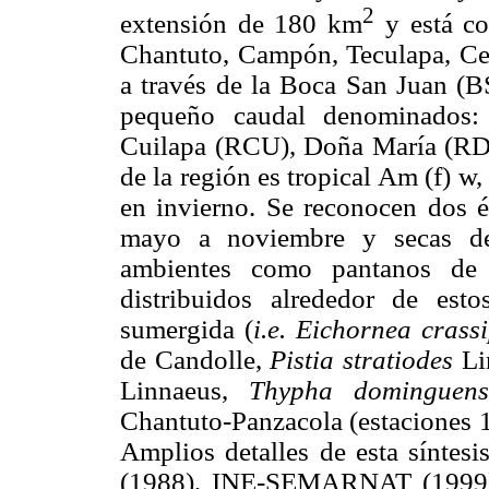
2
extensión de 180 km
y está co
Chantuto, Campón, Teculapa, Cer
a través de la Boca San Juan (BS
pequeño caudal denominados:
Cuilapa (RCU), Doña María (RD
de la región es tropical Am (f) w
en invierno. Se reconocen dos ép
mayo a noviembre y secas de 
ambientes como pantanos de 
distribuidos alrededor de est
sumergida (
i.e. Eichornea crass
de Candolle,
Pistia stratiodes
Li
Linnaeus,
Thypha dominguens
Chantuto-Panzacola (estaciones 1,
Amplios detalles de esta síntesi
(1988), INE-SEMARNAT (1999),