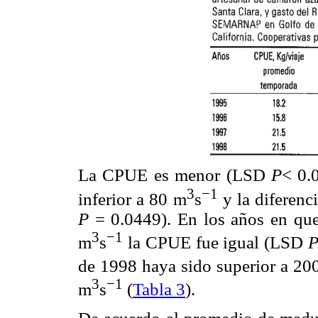
La CPUE es menor (LSD
P
< 0.
3
−1
inferior a 80 m
s
y la diferenc
P
= 0.0449). En los años en que
3
−1
m
s
la CPUE fue igual (LSD
de 1998 haya sido superior a 20
3
−1
m
s
(
Tabla 3
).