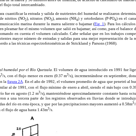
 flujo total intercambiado.
ra cuantificar la entrada y salida de nutrientes del humedal se realizaron determi
de nitritos (NO
), nitratos (NO
), amonio (NH
) y ortofosfatos (P-PO
) en el can
2
3
4
4
municación marina durante la marea saliente o bajamar (
Fig. 1
). Para los cálculo
n pleamar fue el mismo volumen que salió en bajamar; así como, para el balance d
 tomando en cuenta el volumen calculado. Cabe señalar que en los trabajos com
trientes mayor número de entradas y salidas para una mejor representación de la r
erdo a las técnicas espectrofotométricas de Strickland y Parsons (1968).
l humedal por el Río Quetzala
. El volumen de agua introducido en 1991 fue li
3
3
m
/s, con el flujo menor en enero (0.37 m
/s), incrementándose en septiembre, dond
en la
figura 2A
. En el año de 1992, el volumen promedio de agua que penetró al h
ilar al de 1991, con el flujo mínimo de enero a abril, siendo el más bajo con 0.
3
ío fue en agosto (1.2 m
/s), manteniéndose aproximadamente constante hasta octu
eron a una tercera parte de los registros observados en lluvias donde se introdu
3
idas del río en esta época, y que por las precipitaciones mayores aumentó a 0.58m
/
3
n el flujo de agua hasta 1.43m
/s.