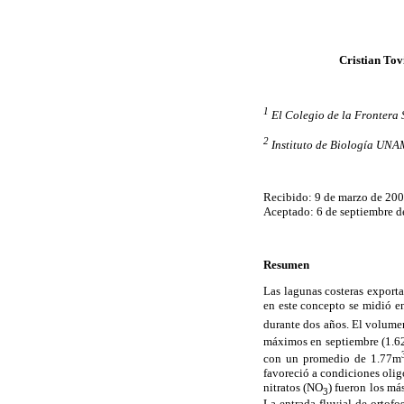
Cristian Tov
1
El Colegio de la Frontera 
2
Instituto de Biología UNA
Recibido: 9 de marzo de 20
Aceptado: 6 de septiembre 
Resumen
Las lagunas costeras exporta
en este concepto se midió e
durante dos años. El volum
máximos en septiembre (1.6
con un promedio de 1.77m
favoreció a condiciones oligo
nitratos (NO
) fueron los má
3
La entrada fluvial de ortofo