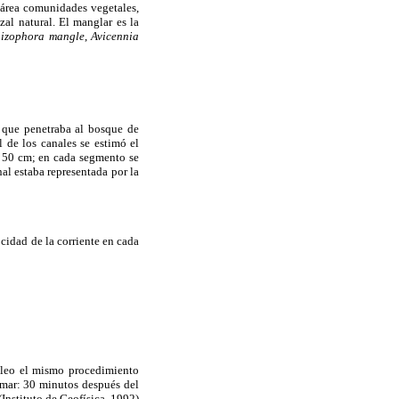
 área comunidades vegetales,
al natural. El manglar es la
izophora mangle
,
Avicennia
l que penetraba al bosque de
l de los canales se estimó el
 50 cm; en cada segmento se
al estaba representada por la
cidad de la corriente en cada
pleo el mismo procedimiento
amar: 30 minutos después del
(Instituto de Geofísica, 1992)