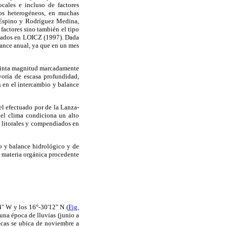
ocales e incluso de factores
ados heterogéneos, en muchas
a-Espino y Rodríguez Medina,
factores sino también el tipo
diados en LOICZ (1997). Dada
lance anual, ya que en un mes
istinta magnitud marcadamente
yoría de escasa profundidad,
n en el intercambio y balance
el efectuado por de la Lanza-
el clima condiciona un alto
s litorales y compendiados en
io y balance hidrológico y de
e materia orgánica procedente
" W y los 16°-30'12" N (
Fig.
 una época de lluvias (junio a
ecas se ubica de noviembre a