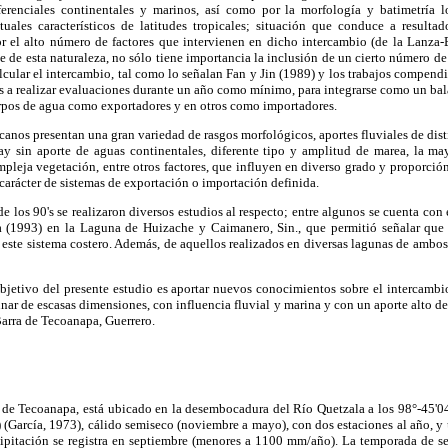
erenciales continentales y marinos, así como por la morfología y batimetría l
tuales característicos de latitudes tropicales; situación que conduce a result
or el alto número de factores que intervienen en dicho intercambio (de la Lanz
 de esta naturaleza, no sólo tiene importancia la inclusión de un cierto número de 
cular el intercambio, tal como lo señalan Fan y Jin (1989) y los trabajos compen
 es a realizar evaluaciones durante un año como mínimo, para integrarse como un ba
rpos de agua como exportadores y en otros como importadores.
canos presentan una gran variedad de rasgos morfológicos, aportes fluviales de d
hay sin aporte de aguas continentales, diferente tipo y amplitud de marea, la ma
leja vegetación, entre otros factores, que influyen en diverso grado y proporció
 carácter de sistemas de exportación o importación definida.
e los 90's se realizaron diversos estudios al respecto; entre algunos se cuenta con 
(1993) en la Laguna de Huizache y Caimanero, Sin., que permitió señalar que 
 este sistema costero. Además, de aquellos realizados en diversas lagunas de ambo
 objetivo del presente estudio es aportar nuevos conocimientos sobre el intercamb
unar de escasas dimensiones, con influencia fluvial y marina y con un aporte alto d
Barra de Tecoanapa, Guerrero.
 de Tecoanapa, está ubicado en la desembocadura del Río Quetzala a los 98°-45'04
f) (García, 1973), cálido semiseco (noviembre a mayo), con dos estaciones al año, y
ipitación se registra en septiembre (menores a 1100 mm/año). La temporada de s