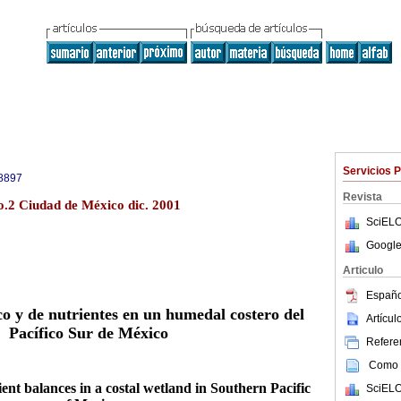
Servicios 
8897
Revista
o.2 Ciudad de México dic. 2001
SciELO
Google
Articulo
Españo
co y de nutrientes en un humedal costero del
Artícu
Pacífico Sur de México
Referen
Como c
ent balances in a costal wetland in Southern Pacific
SciELO