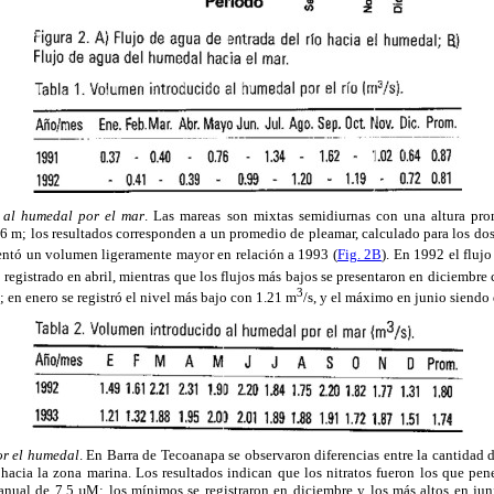
 al humedal por el mar
. Las mareas son mixtas semidiurnas con una altura pr
6 m; los resultados corresponden a un promedio de pleamar, calculado para los dos
entó un volumen ligeramente mayor en relación a 1993 (
Fig. 2B
). En 1992 el fluj
s registrado en abril, mientras que los flujos más bajos se presentaron en diciembre
3
s; en enero se registró el nivel más bajo con 1.21 m
/s, y el máximo en junio siendo
or el humedal
. En Barra de Tecoanapa se observaron diferencias entre la cantidad d
a hacia la zona marina. Los resultados indican que los nitratos fueron los que pe
nual de 7.5 µM; los mínimos se registraron en diciembre y los más altos en jun