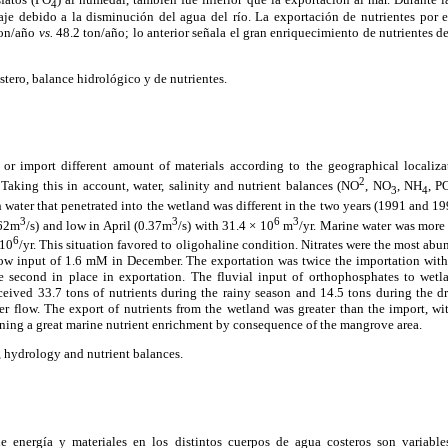
4
iaje debido a la disminución del agua del río. La exportación de nutrientes por e
ton/año
vs.
48.2 ton/año; lo anterior señala el gran enriquecimiento de nutrientes d
ero, balance hidrológico y de nutrientes.
or import different amount of materials according to the geographical localiz
2
Taking this in account, water, salinity and nutrient balances (NO
, NO
, NH
, P
3
4
 water that penetrated into the wetland was different in the two years (1991 and 1
3
3
6
3
.62m
/s) and low in April (0.37m
/s) with 31.4 × 10
m
/yr. Marine water was more
6
 10
/yr. This situation favored to oligohaline condition. Nitrates were the most abu
ow input of 1.6 mM in December. The exportation was twice the importation with
 second in place in exportation. The fluvial input of orthophosphates to wetla
ceived 33.7 tons of nutrients during the rainy season and 14.5 tons during the 
r flow. The export of nutrients from the wetland was greater than the import, wi
ning a great marine nutrient enrichment by consequence of the mangrove area.
 hydrology and nutrient balances.
e energía y materiales en los distintos cuerpos de agua costeros son variable