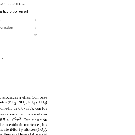
ción automática
artículo por email
s
cionados
nk
o asociadas a ellas. Con base
entes (NO
, NO
, NH
y PO
)
2
3
4
4
3
promedio de 0.87m
/s, con los
 más constante durante el año
6
3
8.5 × 10
m
. Esta situación
l contenido de nutrientes, los
 amonio (NH
) y nitritos (NO
).
4
2
as lluvias el humedal recibió