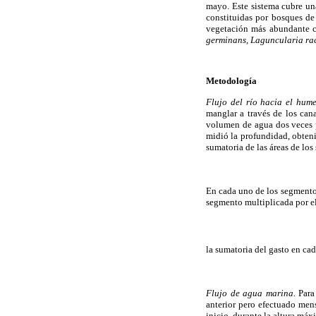
mayo. Este sistema cubre un
constituidas por bosques de
vegetación más abundante co
germinans
,
Laguncularia ra
Metodología
Flujo del río hacia el hume
manglar a través de los cana
volumen de agua dos veces 
midió la profundidad, obteni
sumatoria de las áreas de lo
En cada uno de los segmentos
segmento multiplicada por el 
la sumatoria del gasto en cad
Flujo de agua marina.
Para 
anterior pero efectuado men
inicio, durante la altura máx