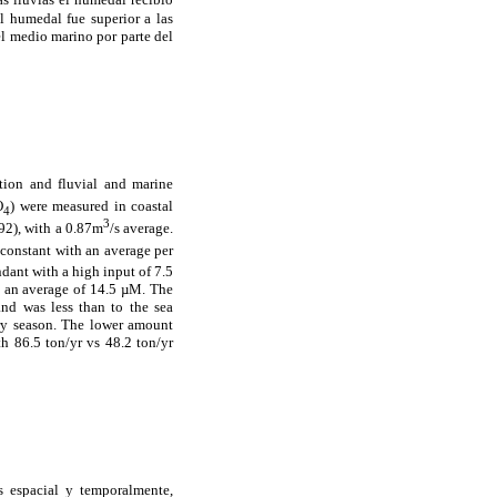
l humedal fue superior a las
el medio marino por parte del
ation and fluvial and marine
O
) were measured in coastal
4
3
992), with a 0.87m
/s average.
 constant with an average per
ndant with a high input of 7.5
 an average of 14.5 µM. The
nd was less than to the sea
dry season. The lower amount
th 86.5 ton/yr vs 48.2 ton/yr
s espacial y temporalmente,