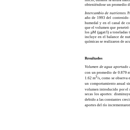
obteniéndose un promedio del
Intercambio de nutrientes.
Pa
año de 1993 del contenido 
humedal y en el canal de co
que el volumen que penetró e
los µM (µgat/l) a toneladas
incluye en el balance de nu
químicas se realizaron de acu
Resultados
Volumen de agua aportado a
con un promedio de 0.879 
3
1.62 m
/s, como se observa 
un comportamiento anual sim
volumen introducido por el r
secas los aportes: disminuy
debido a las constantes crec
aportes del río incrementaro