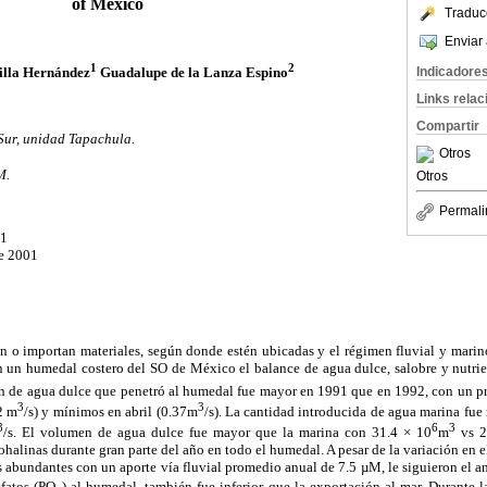
of Mexico
Traduc
Enviar 
1
2
illa Hernández
Guadalupe de la Lanza Espino
Indicadore
Links rela
Compartir
Sur, unidad Tapachula.
Otros
M.
Otros
Permali
01
de 2001
n o importan materiales, según donde estén ubicadas y el régimen fluvial y marin
n un humedal costero del SO de México el balance de agua dulce, salobre y nutri
en de agua dulce que penetró al humedal fue mayor en 1991 que en 1992, con un 
3
3
2 m
/s) y mínimos en abril (0.37m
/s). La cantidad introducida de agua marina fue
3
6
3
/s. El volumen de agua dulce fue mayor que la marina con 31.4 × 10
m
vs 2
halinas durante gran parte del año en todo el humedal. A pesar de la variación en e
s abundantes con un aporte vía fluvial promedio anual de 7.5 µM, le siguieron el
sfatos (PO
) al humedal, también fue inferior que la exportación al mar. Durante l