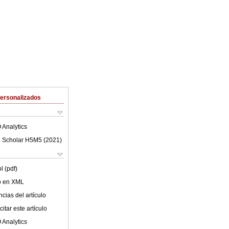
Personalizados
 Analytics
 Scholar H5M5 (
2021
)
l (pdf)
lo en XML
cias del artículo
itar este artículo
 Analytics