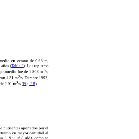
omedio en verano de 0.63 m,
 años (
Tabla 2
). Los registros
3
o promedio fue de 1.803 m
/s,
3
 con 1.31 m
/s. Durante 1993,
3
 de 2.01 m
/s (
Fig. 2B
).
e nutrientes aportados por el
netraron en mayor cantidad al
io (1.9 y 16.8 µM), como se