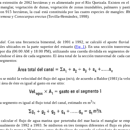
a extensión de 2062 hectáreas y es alimentado por el Río Quetzala. Existen en el
 manglar, vegetación de dunas, vegetación de zonas inundables, palmares y pastiz
n 915 hectáreas, la cual está constituida por las cuatro especies de mangles:
Rh
cemosa
y
Conocarpus erectus
(Tovilla-Hernández, 1998).
dal.
Con una frecuencia bimestral, de 1991 a 1992, se calculó el aporte fluvia
les ubicados en la parte superior del estuario (
Fig. 1
). En una sección transversa
por día (06:00 AM y 18:00 PM), utilizando una cuerda dividida en segmentos de
éndose el área de cada segmento. El área total de la sección transversal de cada can
s segmentos:
 se midió la velocidad del flujo del agua (m/s); de acuerdo a Baldor (1981) la velo
área de éste es igual al gasto en ese sitio:
3
a segmento es igual al flujo total del canal, estimado en m
/s:
calcular el flujo de agua marina que penetraba del mar hacia el manglar se em
sualmente de 1992 a 1993. Se midieron en tres tiempos diferentes el flujo en ple
ima de la marea y 30 minutos antes de finalizar, de acuerdo al calendario de mareas 