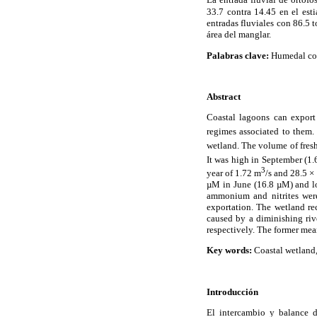
33.7 contra 14.45 en el est
entradas fluviales con 86.5 
área del manglar.
Palabras clave:
Humedal cost
Abstract
Coastal lagoons can export 
regimes associated to them. 
wetland. The volume of fresh
It was high in September (1
3
year of 1.72 m
/s and 28.5 ×
µM in June (16.8 µM) and l
ammonium and nitrites were
exportation. The wetland re
caused by a diminishing rive
respectively. The former mea
Key words:
Coastal wetland,
Introducción
El intercambio y balance d