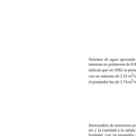
Volumen de agua aportado
mientras en primavera de 0.9
indican que en 1992 se pres
3
con un máximo de 2.31 m
/
3
el promedio fue de 1.74 m
/
Intercambio de nutrientes p
río y la cantidad a la salid
humedal, con un promedio a