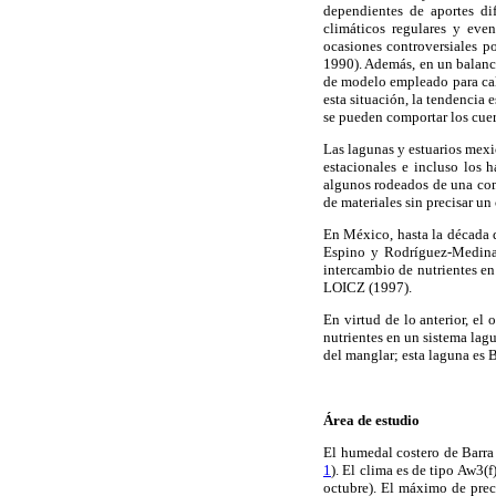
dependientes de aportes dif
climáticos regulares y even
ocasiones controversiales p
1990). Además, en un balance
de modelo empleado para cal
esta situación, la tendencia
se pueden comportar los cue
Las lagunas y estuarios mexi
estacionales e incluso los 
algunos rodeados de una comp
de materiales sin precisar un
En México, hasta la década d
Espino y Rodríguez-Medina 
intercambio de nutrientes en
LOICZ (1997).
En virtud de lo anterior, el
nutrientes en un sistema lag
del manglar; esta laguna es 
Área de estudio
El humedal costero de Barra
1
). El clima es de tipo Aw3(
octubre). El máximo de prec