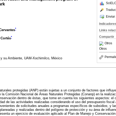
SciELO
ark
Traduc
Enviar 
Indicadore
*
Cervantes
Links rela
Compartir
*
 Cortés
Otros
Otros
Permali
y su Ambiente, UAM-Xochimilco, México
aturales protegidas (ANP) están sujetas a un conjunto de factores que influye
 la Comisión Nacional de Áreas Naturales Protegidas (Conanp) en la realizac
 conservación dentro de éstas, que tome en cuenta los siguientes aspectos: el
vidad de las actividades realizadas considerando el uso del presupuesto fiscal
rovenientes de solicitudes anuales a programas específicos de subsidios; y l
laneadas y realizadas dentro del polígono de protección y su área de influenci
resenta un ejercicio de evaluación aplicado al Plan de Manejo y Conservación