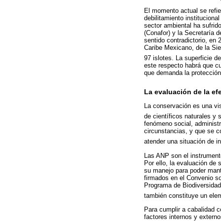
El momento actual se refi
debilitamiento institucion
sector ambiental ha sufrid
(Conafor) y la Secretaría
sentido contradictorio, en
Caribe Mexicano, de la Sie
97 islotes. La superficie 
este respecto habrá que cu
que demanda la protección 
La evaluación de la ef
La conservación es una visi
de científicos naturales y 
fenómeno social, administ
circunstancias, y que se 
atender una situación de in
Las ANP son el instrumento
Por ello, la evaluación de 
su manejo para poder mante
firmados en el Convenio so
Programa de Biodiversidad
también constituye un elem
Para cumplir a cabalidad 
factores internos y extern