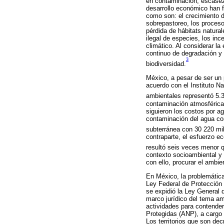
en contaminación, escasez
desarrollo económico han fa
como son: el crecimiento d
sobrepastoreo, los proceso
pérdida de hábitats natural
ilegal de especies, los in
climático. Al considerar l
continuo de degradación y
3
biodiversidad.
México, a pesar de ser un
acuerdo con el Instituto Na
ambientales representó 5.
contaminación atmosférica 
siguieron los costos por a
contaminación del agua con
subterránea con 30 220 mil
contraparte, el esfuerzo e
resultó seis veces menor q
contexto socioambiental y 
con ello, procurar el ambi
En México, la problemática
Ley Federal de Protección 
se expidió la Ley General 
marco jurídico del tema am
actividades para contender
Protegidas (ANP), a cargo 
Los territorios que son d