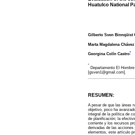
Huatulco National P
Gilberto Sven Binnqüist 
Marta Magdalena Chávez
*
Georgina Colín Castro
*
Departamento El Hombre 
[gsven1@gmail.com].
RESUMEN:
A pesar de que las áreas n
objetivo, poco ha avanzado
integral de la política de
de planificación; la efecti
corriente y los recursos p
derivadas de las acciones p
elementos, este artículo p