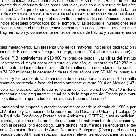
 o incapacidad para asumir sus funciones ecosistémicas.
Asimismo, los ac
vorecido el deterioro de las áreas naturales, gracias a la sinergia de los efe
e la población que demanda más bienes y servicios, el crecimiento de la fron
s de cambio de uso del suelo que se reflejan en la urbanización de las áreas 
es para la vida silvestre por el desarrollo de actividades económicas, la cace
cendios forestales provocados por el hombre, y las sequías e inundaciones re
a evidencia sobre el estado de conservación de los ecosistemas, es claro que
 fragmentación y, consecuentemente, de pérdida de hábitat y sus sistemas de
 país megadiverso, aún presenta uno de los mayores índices de degradación
cional de Estadística y Geografía (Inegi), para el 2014 (dato más reciente) el
4
3% del PIB, equivalentes a 910 906 millones de pesos.
Las cifras del institu
representó el mayor costo ambiental en ese año, al ubicarse en 542 283 mill
gotamiento de hidrocarburos, con 105 475 millones; la degradación del suelo c
 74 322 millones; la generación de residuos sólidos con 57 340 millones; el
lones, y los costos de la disminución de recursos forestales con 14 777 mill
conómico registrado a favor del medio ambiente durante 2014 en México (147
ue el daño ocasionado, lo cual refleja un déficit ambiental de 763 240 millon
monetario cabe preguntarse: ¿cuál ha sido la respuesta del Estado para conte
ente saludable al que todos los mexicanos tenemos derecho?
 ambiental se empezó a atender formalmente desde la década de 1980 a parti
al Ambiente y la creación de la Secretaría de Desarrollo Urbano y Ecología 
de Equilibrio Ecológico y Protección al Ambiente (LGEEPA), cuya expedición s
biental, así como el desarrollo de una serie de instrumentos de planeación y 
 con el desequilibrio ecológico. Entre dichos instrumentos se encuentra el d
de la Comisión Nacional de Áreas Naturales Protegidas (Conanp), el cual ha
ecretados como ANP son espacios naturales relevantes ecológicamente, pues