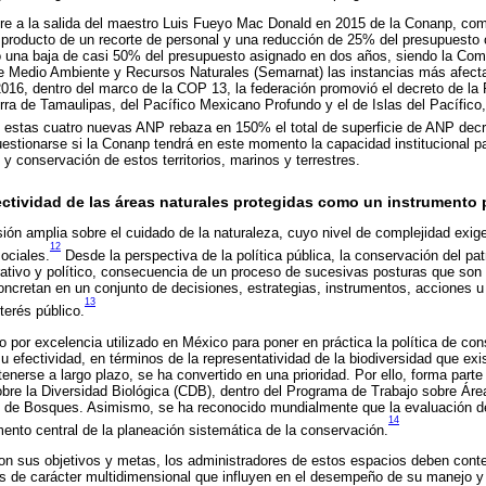
ere a la salida del maestro Luis Fueyo Mac Donald en 2015 de la Conanp, com
al producto de un recorte de personal y una reducción de 25% del presupuesto
o una baja de casi 50% del presupuesto asignado en dos años, siendo la Com
 de Medio Ambiente y Recursos Naturales (Semarnat) las instancias más afect
 2016, dentro del marco de la COP 13, la federación promovió el decreto de la 
rra de Tamaulipas, del Pacífico Mexicano Profundo y el de Islas del Pacífico
de estas cuatro nuevas ANP rebaza en 150% el total de superficie de ANP dec
estionarse si la Conanp tendrá en este momento la capacidad institucional p
y conservación de estos territorios, marinos y terrestres.
ectividad de las áreas naturales protegidas como un instrumento 
ón amplia sobre el cuidado de la naturaleza, cuyo nivel de complejidad exige, 
12
sociales.
Desde la perspectiva de la política pública, la conservación del pat
rativo y político, consecuencia de un proceso de sucesivas posturas que son
concretan en un conjunto de decisiones, estrategias, instrumentos, acciones
13
terés público.
 por excelencia utilizado en México para poner en práctica la política de c
su efectividad, en términos de la representatividad de la biodiversidad que ex
nerse a largo plazo, se ha convertido en una prioridad. Por ello, forma part
bre la Diversidad Biológica (CDB), dentro del Programa de Trabajo sobre Áre
 de Bosques. Asimismo, se ha reconocido mundialmente que la evaluación de
14
ento central de la planeación sistemática de la conservación.
con sus objetivos y metas, los administradores de estos espacios deben cont
os de carácter multidimensional que influyen en el desempeño de su manejo y 