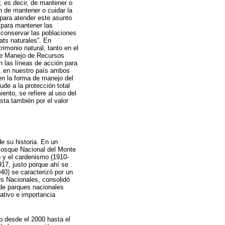
, es decir, de mantener o
ón de mantener o cuidar la
para atender este asunto
s para mantener las
 conservar las poblaciones
ats naturales”. En
rimonio natural, tanto en el
de Manejo de Recursos
n las líneas de acción para
s, en nuestro país ambos
en la forma de manejo del
de a la protección total
nto, se refiere al uso del
sta también por el valor
e su historia. En un
l Bosque Nacional del Monte
n y el cardenismo (1910-
17, justo porque ahí se
40) se caracterizó por un
es Nacionales, consolidó
 de parques nacionales
ativo e importancia
np desde el 2000 hasta el