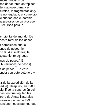
tuales modelos de
ctos de factores antrópicos
tera agropecuaria y el
rurales, la fragmentación y
ría no regulada, el comercio
lacionadas con el cambio
 ha prevalecido un proceso
 recursos para la
 ambiental del mundo. De
 costo total de los daños
to establecen que la
ones de pesos; le
on 86 488 millones; la
 agotamiento del agua
5
ones de pesos.
En
 666 millones de pesos)
6
es de pesos.
En este
nder con este deterioro y,
r de la expedición de la
(Sedue). Después, en 1988
ignificó la concreción del
gestión que regulan las
ecreto de Áreas Naturales
 prevalecido desde 1995.
 contienen ecosistemas que