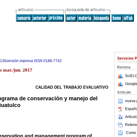
Servicios 
4130
versión impresa
ISSN
0188-7742
Revista
co mar./jun. 2017
SciELO
Google
CALIDAD DEL TRABAJO EVALUATIVO
Articulo
ograma de conservación y manejo del
nueva p
Huatulco
Españo
Artícu
Referen
Como c
onservation and management program of