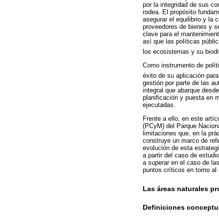
por la integridad de sus co
rodea. El propósito fundam
asegurar el equilibrio y l
proveedores de bienes y se
clave para el mantenimient
así que las políticas públi
los ecosistemas y su biodi
Como instrumento de políti
éxito de su aplicación para
gestión por parte de las a
integral que abarque desde
planificación y puesta en 
ejecutadas.
Frente a ello, en este art
(PCyM) del Parque Naciona
limitaciones que, en la prá
construye un marco de ref
evolución de esta estrateg
a partir del caso de estudi
a superar en el caso de la
puntos críticos en torno a
Las áreas naturales p
Definiciones conceptu