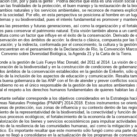
ación con, por y para la gente”. Podría decirse que esta es una visión social
 las finalidades de la protección, el buen manejo y la restauración de la biod
ambios naturales y los servicios ambientales, se reconoce de manera explíci
n la sociedad. Por ello, en esta perspectiva se posiciona al hombre en un luga
temas y su biodiversidad, pues el interés fundamental es promover y mantene
ara las presentes y futuras generaciones, así como la organización y el fortal
 para conservar el patrimonio natural. Esta visión también abona a un camb
cultura como un factor que influye en el éxito de la conservación. Derivado de 
servación en dos ámbitos de acción: la directa o clásica, compuesta por las 
ración; y la indirecta, conformada por el conocimiento, la cultura y la gestión
encuentran en el pensamiento de la Declaración de Río, la Convención Marc
 Convenio sobre Diversidad Biológica, la Agenda 21 y la Carta de la Tierra.
nde a la gestión de Luis Fueyo Mac Donald, del 2011 al 2014. La visión de c
loración de la biodiversidad y en la construcción de condiciones de gobernanz
 dos ámbitos de la conservación establecidos en la gestión de Enkerlin, sólo 
dio de la inclusión de los aspectos de educación y comunicación. Resalta tam
a buena gobernanza de las ANP con el fin de atender y prever conflictos soci
obierno no es el único responsable de la gestión de los asuntos ambientales 
l el respeto a los derechos humanos fundamentales de quienes habitan las á
tante señalar corresponde a los objetivos considerados en la Estrategia hac
reas Naturales Protegidas (PNANP) 2014-2018. Estos instrumentos se orienta
reas de protección, sus zonas de influencia y su contexto dentro de las region
ento de la representatividad de la biodiversidad, la conectividad y función d
 sus procesos ecológicos; el fortalecimiento de la economía de la conservac
alorización de los bienes y servicios ecosistémicos para impulsar actividade
nto de la resiliencia de las comunidades humanas, así como la mitigación y a
ico. Es importante resaltar que este momento sólo fungió como una parte disc
e no llegó a consolidarse en la actualización de los programas de conserva