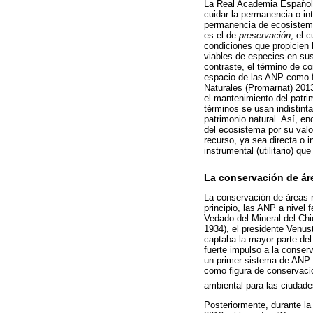
La Real Academia Español
cuidar la permanencia o int
permanencia de ecosistema
es el de
preservación
, el 
condiciones que propicien 
viables de especies en sus
contraste, el término de co
espacio de las ANP como f
Naturales (Promarnat) 2013
el mantenimiento del patri
términos se usan indistint
patrimonio natural. Así, e
del ecosistema por su valo
recurso, ya sea directa o i
instrumental (utilitario) q
La conservación de ár
La conservación de áreas n
principio, las ANP a nivel 
Vedado del Mineral del Chi
1934), el presidente Venus
captaba la mayor parte del
fuerte impulso a la conser
un primer sistema de ANP c
como figura de conservació
ambiental para las ciudad
Posteriormente, durante la