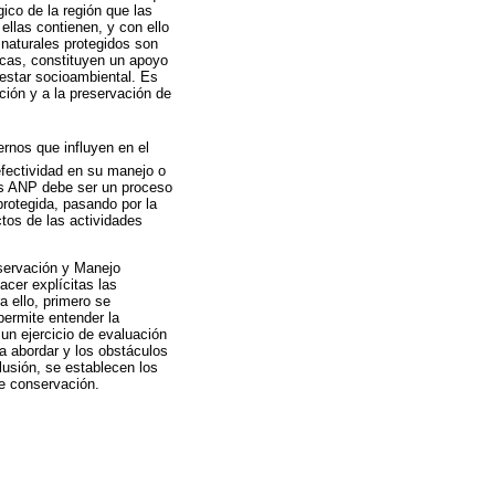
ico de la región que las
ellas contienen, y con ello
 naturales protegidos son
icas, constituyen un apoyo
nestar socioambiental. Es
ción y a la preservación de
ernos que influyen en el
efectividad en su manejo o
las ANP debe ser un proceso
protegida, pasando por la
tos de las actividades
nservación y Manejo
cer explícitas las
a ello, primero se
ermite entender la
un ejercicio de evaluación
 a abordar y los obstáculos
usión, se establecen los
de conservación.