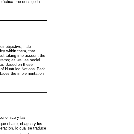
ráctica trae consigo la
r objective, little
cy within them, that
 out taking into account the
grams; as well as social
nce. Based on these
 of Huatulco National Park
, faces the implementation
económico y las
ue el aire, el agua y los
ación, lo cual se traduce