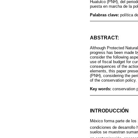
Huatulco (PNH), del period
puesta en marcha de la pol
Palabras clave:
política d
ABSTRACT:
Although Protected Natural 
progress has been made by
consider the following aspec
use of fiscal budget for cu
consequences of the action
elements, this paper prese
(PNH), considering the per
of the conservation policy.
Key words:
conservation p
INTRODUCCIÓN
México forma parte de lo
condiciones de desarrollo 
suelos se muestran sumame