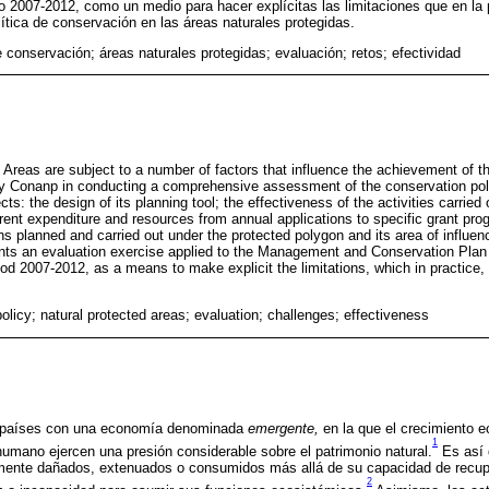
o 2007-2012, como un medio para hacer explícitas las limitaciones que en la p
ítica de conservación en las áreas naturales protegidas.
e conservación; áreas naturales protegidas; evaluación; retos; efectividad
Areas are subject to a number of factors that influence the achievement of thei
 Conanp in conducting a comprehensive assessment of the conservation poli
ts: the design of its planning tool; the effectiveness of the activities carried
rrent expenditure and resources from annual applications to specific grant pro
s planned and carried out under the protected polygon and its area of influe
nts an evaluation exercise applied to the Management and Conservation Plan
iod 2007-2012, as a means to make explicit the limitations, which in practice
olicy; natural protected areas; evaluation; challenges; effectiveness
s países con una economía denominada
emergente,
en la que el crecimiento 
1
humano ejercen una presión considerable sobre el patrimonio natural.
Es así q
nte dañados, extenuados o consumidos más allá de su capacidad de recuper
2