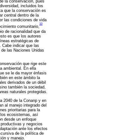
 de la conservación, pues
iversidad, incluidos los
ta que la conservación es
r central dentro de la
r las condiciones de vida
10
ecimiento comunitario,
io de racionalidad que da
esto es que los autores
líneas estratégicas de
. Cabe indicar que las
o de las Naciones Unidas
onservación que rige este
a ambiental. En ella
que se le da mayor énfasis
bién en este ámbito la
ales derivados de un débil
sino también la sociedad,
reas naturales protegidas.
ia 2040 de la Conanp y en
n al manejo integrado del
es prioritarias para la
e los ecosistemas, así
ión desde un enfoque
s productivas y negocios
daptación ante los efectos
ursiva de la política de
ción y manejo.