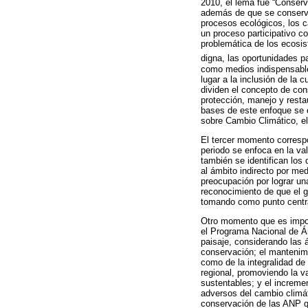
2010, el lema fue “Conserv
además de que se conservan
procesos ecológicos, los c
un proceso participativo co
problemática de los ecosis
digna, las oportunidades p
como medios indispensables
lugar a la inclusión de la 
dividen el concepto de con
protección, manejo y restau
bases de este enfoque se 
sobre Cambio Climático, el
El tercer momento correspo
periodo se enfoca en la va
también se identifican los
al ámbito indirecto por me
preocupación por lograr un
reconocimiento de que el g
tomando como punto centra
Otro momento que es impor
el Programa Nacional de Á
paisaje, considerando las á
conservación; el mantenimi
como de la integralidad de
regional, promoviendo la v
sustentables; y el increme
adversos del cambio climát
conservación de las ANP qu