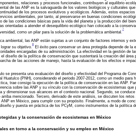
mponentes, relaciones y procesos funcionales, contribuyen al equilibrio ecológ
ental de las ANP es la salvaguarda de los valores biológicos y culturales que 
a continuidad de los procesos evolutivos y ecológicos. Además, estos espacios
rvicios ambientales, por tanto, al preservarse en buenas condiciones ecológ
o de las condiciones básicas para la vida del planeta y la producción del bie
cas orientadas a atender el desequilibrio ecológico han colocado a la conserva
7
versidad, como un pilar para la solución de la problemática ambiental.
ca ambiental, las ANP están sujetas a un conjunto de factores internos y ext
8
 lograr su objetivo.
El éxito para conservar un área protegida depende de la 
utoridades encargadas de su administración. La efectividad en la gestión de 
 el diseño de la política de conservación que sustentará la creación del área 
marcha de las acciones de manejo, hasta la evaluación de los efectos e impac
ículo se presenta una evaluación del diseño y efectividad del Programa de Co
l Huatulco (PNH), considerando el periodo 2007-2012, como un medio para ha
ctica, trae consigo la ejecución de la política de conservación en las ANP. Par
erencia sobre las ANP y su vínculo con la conservación de ecosistemas que p
ia y dimensionar sus alcances en el contexto nacional. Segundo, se conduce 
o arriba mencionado. Tercero, derivado de este análisis, se discuten los retos
s ANP en México, para cumplir con su propósito. Finalmente, a modo de concl
l diseño y puesta en práctica de los PCyM, como instrumentos de la política 
rotegidas y la conservación de ecosistemas en México
ales en torno a la conservación y su empleo en México