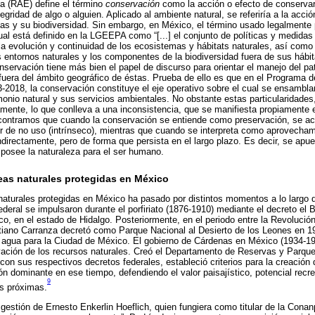
a (RAE) define el término
conservación
como la acción o efecto de conservar
egridad de algo o alguien. Aplicado al ambiente natural, se referiría a la acci
s y su biodiversidad. Sin embargo, en México, el término usado legalmente 
cual está definido en la LGEEPA como “[...] el conjunto de políticas y medida
la evolución y continuidad de los ecosistemas y hábitats naturales, así como
 entornos naturales y los componentes de la biodiversidad fuera de sus hábit
nservación tiene más bien el papel de discurso para orientar el manejo del pat
uera del ámbito geográfico de éstas. Prueba de ello es que en el Programa 
-2018, la conservación constituye el eje operativo sobre el cual se ensambla
monio natural y sus servicios ambientales. No obstante estas particularidade
amente, lo que conlleva a una inconsistencia, que se manifiesta propiamente 
ncontramos que cuando la conservación se entiende como preservación, se acu
r de no uso (intrínseco), mientras que cuando se interpreta como aprovechamie
ndirectamente, pero de forma que persista en el largo plazo. Es decir, se apue
ue posee la naturaleza para el ser humano.
eas naturales protegidas en México
aturales protegidas en México ha pasado por distintos momentos a lo largo d
federal se impulsaron durante el porfiriato (1876-1910) mediante el decreto e
co, en el estado de Hidalgo. Posteriormente, en el periodo entre la Revolució
tiano Carranza decretó como Parque Nacional al Desierto de los Leones en 19
 agua para la Ciudad de México. El gobierno de Cárdenas en México (1934-19
vación de los recursos naturales. Creó el Departamento de Reservas y Parqu
on sus respectivos decretos federales, estableció criterios para la creación
n dominante en ese tiempo, defendiendo el valor paisajístico, potencial recre
9
es próximas.
 gestión de Ernesto Enkerlin Hoeflich, quien fungiera como titular de la Cona