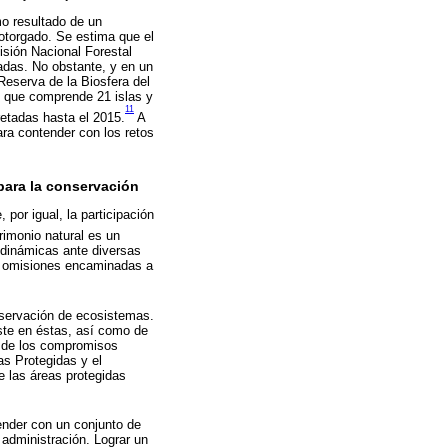
o resultado de un
 otorgado. Se estima que el
isión Nacional Forestal
adas. No obstante, y en un
Reserva de la Biosfera del
, que comprende 21 islas y
11
retadas hasta el 2015.
A
ara contender con los retos
para la conservación
por igual, la participación
rimonio natural es un
 dinámicas ante diversas
 u omisiones encaminadas a
onservación de ecosistemas.
iste en éstas, así como de
e de los compromisos
as Protegidas y el
 las áreas protegidas
ender con un conjunto de
administración. Lograr un