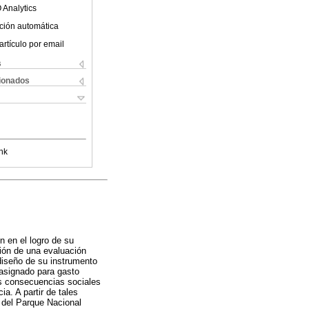
 Analytics
ción automática
artículo por email
s
cionados
nk
n en el logro de su
ión de una evaluación
 diseño de su instrumento
 asignado para gasto
as consecuencias sociales
a. A partir de tales
 del Parque Nacional