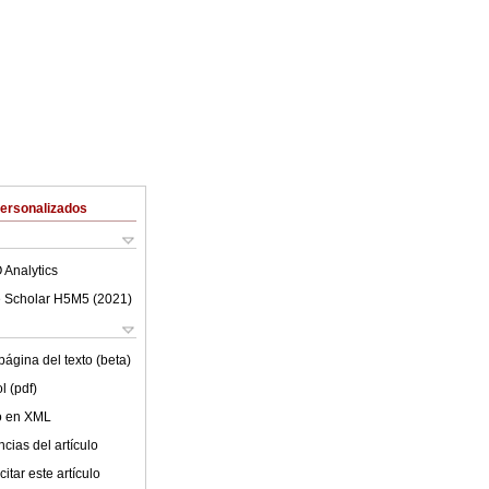
Personalizados
 Analytics
 Scholar H5M5 (
2021
)
ágina del texto (beta)
l (pdf)
lo en XML
cias del artículo
itar este artículo