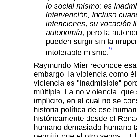
lo social mismo: es inadmis
intervención, incluso cua
intenciones, su vocación l
autonomía
, pero la auton
pueden surgir sin la irrupció
9
intolerable mismo.
Raymundo Mier reconoce esa p
embargo, la violencia como él 
violencia es "inadmisible" por
múltiple. La no violencia, qu
implícito, en el cual no se co
historia política de ese huma
históricamente desde el Rena
humano demasiado humano tam
permitir que el otro venga... E