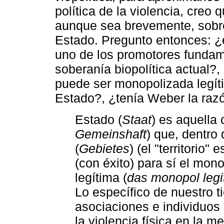
política de la violencia, creo
aunque sea brevemente, sobre l
Estado. Pregunto entonces: ¿e
uno de los promotores fundame
soberanía biopolítica actual?,
puede ser monopolizada legít
Estado?, ¿tenía Weber la razó
Estado (
Staat
) es aquell
Gemeinshaft
) que, dentro 
(
Gebietes
) (el "territorio"
(con éxito) para sí el mono
legítima (
das monopol legi
Lo específico de nuestro 
asociaciones e individuos
la violencia física en la m