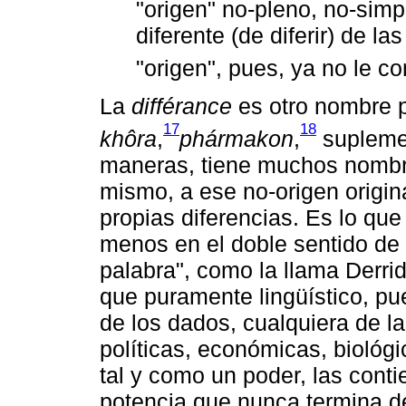
"origen" no-pleno, no-simpl
diferente (de diferir) de l
"origen", pues, ya no le c
La
différance
es otro nombre 
17
18
khôra
,
phármakon
,
supleme
maneras, tiene muchos nombre
mismo, a ese no-origen origin
propias diferencias. Es lo que
menos en el doble sentido de
palabra", como la llama Derri
que puramente lingüístico, pu
de los dados, cualquiera de la
políticas, económicas, biológi
tal y como un poder, las cont
potencia que nunca termina d