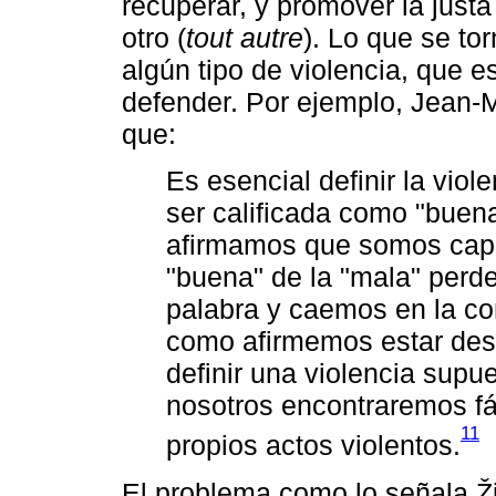
recuperar, y promover la justa
otro (
tout autre
). Lo que se to
algún tipo de violencia, que 
defender. Por ejemplo, Jean-
que:
Es esencial definir la vio
ser calificada como "buen
afirmamos que somos capac
"buena" de la "mala" perd
palabra y caemos en la con
como afirmemos estar desar
definir una violencia sup
nosotros encontraremos fác
11
propios actos violentos.
El problema como lo señala Ži