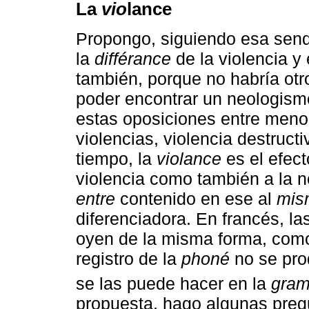
La
vio
lance
Propongo, siguiendo esa send
la
différance
de la violencia y 
también, porque no habría otr
poder encontrar un neologismo
estas oposiciones entre meno
violencias, violencia destructi
tiempo, la
violance
es el efect
violencia como también a la n
entre
contenido en ese al
mis
diferenciadora. En francés, l
oyen de la misma forma, com
registro de la
phoné
no se prod
se las puede hacer en la
gra
propuesta, hago algunas preg