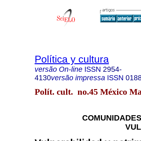
Política y cultura
versão On-line
ISSN
2954-
4130
versão impressa
ISSN
018
Polít. cult. no.45 México Ma
COMUNIDADES
VUL