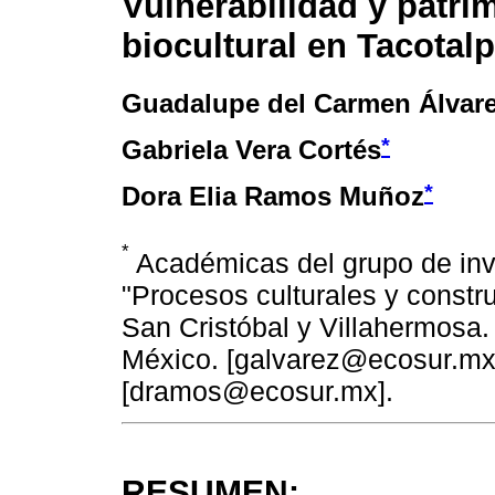
Vulnerabilidad y patri
biocultural en Tacotal
Guadalupe del Carmen Álvare
*
Gabriela Vera Cortés
*
Dora Elia Ramos Muñoz
*
Académicas del grupo de inv
"Procesos culturales y constru
San Cristóbal y Villahermosa. 
México. [galvarez@ecosur.mx
[dramos@ecosur.mx].
RESUMEN: