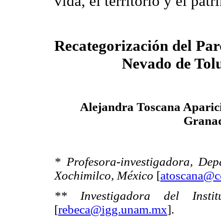
vida, el territorio y el pat
Recategorización del Pa
Nevado de Tol
Alejandra Toscana Aparic
Granad
* Profesora-investigadora, De
Xochimilco, México
[
atoscana@c
** Investigadora del Inst
[
rebeca@igg.unam.mx
].