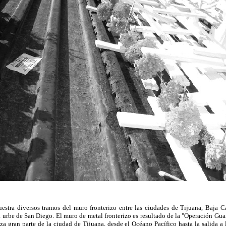
estra diversos tramos del muro fronterizo entre las ciudades de Tijuana, Baja Ca
 urbe de San Diego. El muro de metal fronterizo es resultado de la "Operación Gua
a gran parte de la ciudad de Tijuana, desde el Océano Pacífico hasta la salida a 