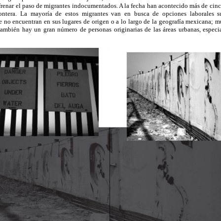
frenar el paso de migrantes indocumentados. A la fecha han acontecido más de cin
rontera. La mayoría de estos migrantes van en busca de opciones laborales s
e no encuentran en sus lugares de origen o a lo largo de la geografía mexicana; 
también hay un gran número de personas originarias de las áreas urbanas, especi