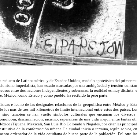
mo reducto de Latinoamérica, y de Estados Unidos, modelo apoteósico del primer mu
cionismo imperialista, han estado marcadas por una ambigüedad y tensión constant
etuosos entre dos naciones independientes y soberanas, la realidad es muy distinta: 
e, México, como Estado y como pueblo, ha recibido la peor parte.
físicas e ícono de las desiguales relaciones de la geopolítica entre México y Est
 de los más de tres mil kilómetros de límite internacional entre estos dos países. 
os, sino también se han vuelto símbolos culturales que encarnan los diversos s
nofobia, discriminación, racismo, esperanzas de una vida mejor, entre tantas otr
éxico (Tijuana, Mexicali, San Luis Río Colorado y Nogales, por citar las principales
stitutiva de la conformación urbana. La ciudad inicia o termina, según se vea, e
mento ordenador de la vida cotidiana de buena parte de la población. Del otro la