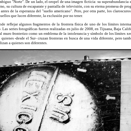
ambiguo "Norte". De un lado, el oropel de una imagen ficticia: su superabundancia
o, su cultura de escaparate y pantalla de televisión, con su eterna promesa de pro
antes de la esperanza del "sueño americano". Pero, por otra parte, los claroscuro
quellos que lucen diferente, la exclusión por no tener.
nde reflejar algunos fragmentos de la frontera física de uno de los límites inter
 Las series fotográficas fueron realizadas en julio de 2008, en Tijuana, Baja Cali
l muro fronterizo como un emblema de la intolerancia y símbolo de los límites xe
 quienes -desde el Sur- cruzan fronteras en busca de una vida diferente, pero tamb
lizan a quienes son diferentes.