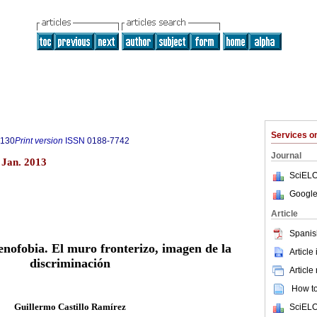
Services 
4130
Print version
ISSN
0188-7742
Journal
o Jan. 2013
SciELO
Google
Article
Spanis
enofobia. El muro fronterizo, imagen de la
Article
discriminación
Article
How to 
Guillermo Castillo Ramírez
SciELO