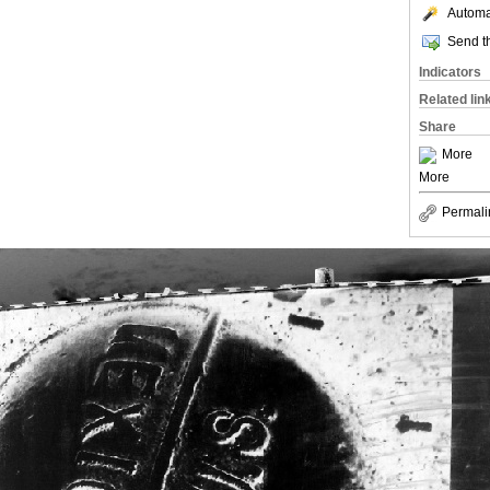
Automat
Send th
Indicators
Related lin
Share
More
More
Permali