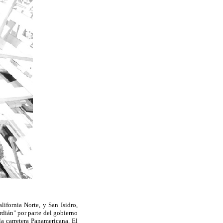
lifornia Norte, y San Isidro,
rdián" por parte del gobierno
la carretera Panamericana. El