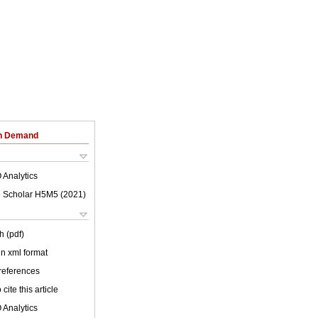
on Demand
 Analytics
 Scholar H5M5 (
2021
)
h (pdf)
 in xml format
 references
cite this article
 Analytics