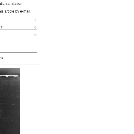
ic translation
is article by e-mail
ks
nk